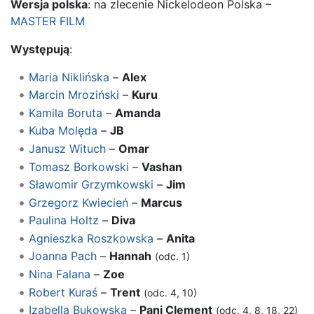
Wersja polska
: na zlecenie Nickelodeon Polska –
MASTER FILM
Występują
:
Maria Niklińska
–
Alex
Marcin Mroziński
–
Kuru
Kamila Boruta
–
Amanda
Kuba Molęda
–
JB
Janusz Wituch
–
Omar
Tomasz Borkowski
–
Vashan
Sławomir Grzymkowski
–
Jim
Grzegorz Kwiecień
–
Marcus
Paulina Holtz
–
Diva
Agnieszka Roszkowska
–
Anita
Joanna Pach
–
Hannah
(odc. 1)
Nina Falana
–
Zoe
Robert Kuraś
–
Trent
(odc. 4, 10)
Izabella Bukowska
–
Pani Clement
(odc. 4, 8, 18, 22)