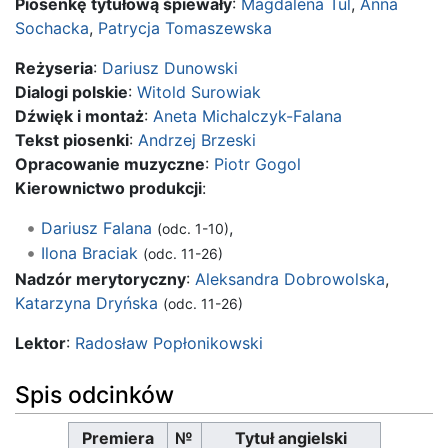
Piosenkę tytułową śpiewały
:
Magdalena Tul
,
Anna
Sochacka
,
Patrycja Tomaszewska
Reżyseria
:
Dariusz Dunowski
Dialogi polskie
:
Witold Surowiak
Dźwięk i montaż
:
Aneta Michalczyk-Falana
Tekst piosenki
:
Andrzej Brzeski
Opracowanie muzyczne
:
Piotr Gogol
Kierownictwo produkcji
:
Dariusz Falana
,
(odc. 1-10)
Ilona Braciak
(odc. 11-26)
Nadzór merytoryczny
:
Aleksandra Dobrowolska
,
Katarzyna Dryńska
(odc. 11-26)
Lektor
:
Radosław Popłonikowski
Spis odcinków
Premiera
№
Tytuł angielski