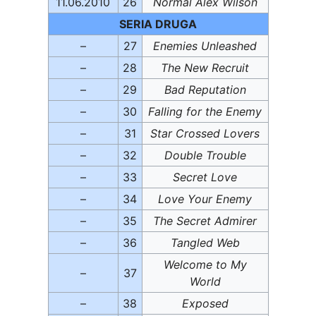
11.06.2010
26
Normal Alex Wilson
SERIA DRUGA
–
27
Enemies Unleashed
–
28
The New Recruit
–
29
Bad Reputation
–
30
Falling for the Enemy
–
31
Star Crossed Lovers
–
32
Double Trouble
–
33
Secret Love
–
34
Love Your Enemy
–
35
The Secret Admirer
–
36
Tangled Web
Welcome to My
–
37
World
–
38
Exposed