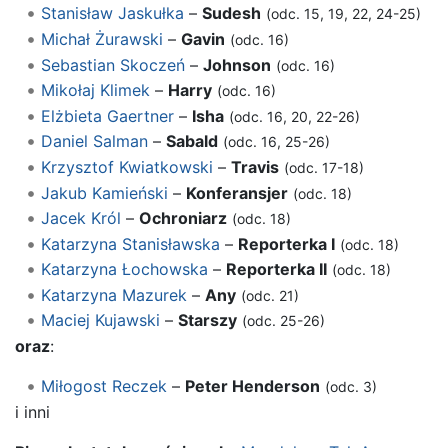
Stanisław Jaskułka
–
Sudesh
(odc. 15, 19, 22, 24-25)
Michał Żurawski
–
Gavin
(odc. 16)
Sebastian Skoczeń
–
Johnson
(odc. 16)
Mikołaj Klimek
–
Harry
(odc. 16)
Elżbieta Gaertner
–
Isha
(odc. 16, 20, 22-26)
Daniel Salman
–
Sabald
(odc. 16, 25-26)
Krzysztof Kwiatkowski
–
Travis
(odc. 17-18)
Jakub Kamieński
–
Konferansjer
(odc. 18)
Jacek Król
–
Ochroniarz
(odc. 18)
Katarzyna Stanisławska
–
Reporterka I
(odc. 18)
Katarzyna Łochowska
–
Reporterka II
(odc. 18)
Katarzyna Mazurek
–
Any
(odc. 21)
Maciej Kujawski
–
Starszy
(odc. 25-26)
oraz
:
Miłogost Reczek
–
Peter Henderson
(odc. 3)
i inni