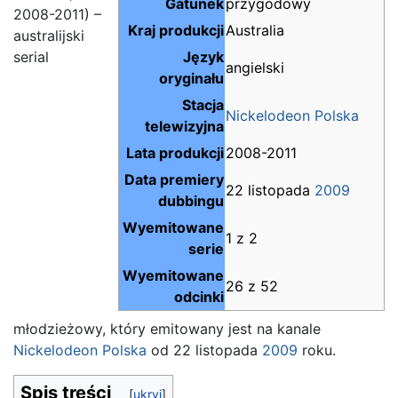
Gatunek
przygodowy
2008-2011) –
Kraj produkcji
Australia
australijski
serial
Język
angielski
oryginału
Stacja
Nickelodeon Polska
telewizyjna
Lata produkcji
2008-2011
Data premiery
22 listopada
2009
dubbingu
Wyemitowane
1 z 2
serie
Wyemitowane
26 z 52
odcinki
młodzieżowy, który emitowany jest na kanale
Nickelodeon Polska
od 22 listopada
2009
roku.
Spis treści