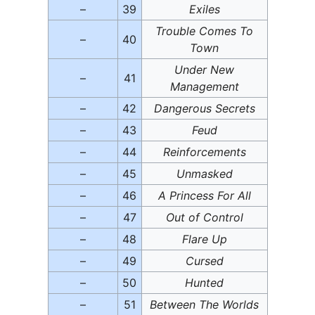
–
39
Exiles
Trouble Comes To
–
40
Town
Under New
–
41
Management
–
42
Dangerous Secrets
–
43
Feud
–
44
Reinforcements
–
45
Unmasked
–
46
A Princess For All
–
47
Out of Control
–
48
Flare Up
–
49
Cursed
–
50
Hunted
–
51
Between The Worlds