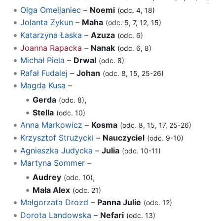
Olga Omeljaniec
–
Noemi
(odc. 4, 18)
Jolanta Zykun
–
Maha
(odc. 5, 7, 12, 15)
Katarzyna Łaska
–
Azuza
(odc. 6)
Joanna Rapacka
–
Nanak
(odc. 6, 8)
Michał Piela
–
Drwal
(odc. 8)
Rafał Fudalej
–
Johan
(odc. 8, 15, 25-26)
Magda Kusa
–
Gerda
,
(odc. 8)
Stella
(odc. 10)
Anna Markowicz
–
Kosma
(odc. 8, 15, 17, 25-26)
Krzysztof Strużycki
–
Nauczyciel
(odc. 9-10)
Agnieszka Judycka
–
Julia
(odc. 10-11)
Martyna Sommer
–
Audrey
,
(odc. 10)
Mała Alex
(odc. 21)
Małgorzata Drozd
–
Panna Julie
(odc. 12)
Dorota Landowska
–
Nefari
(odc. 13)