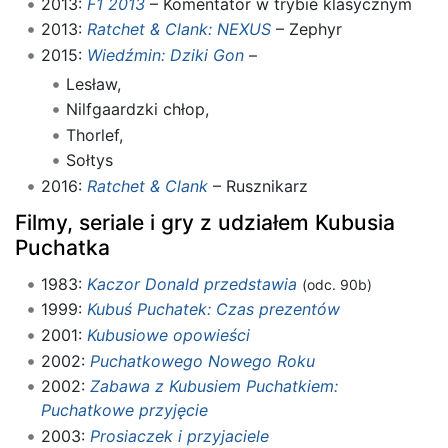
2013:
F1 2013
– Komentator w trybie klasycznym
2013:
Ratchet & Clank: NEXUS
– Zephyr
2015:
Wiedźmin: Dziki Gon
–
Lesław,
Nilfgaardzki chłop,
Thorlef,
Sołtys
2016:
Ratchet & Clank
– Rusznikarz
Filmy, seriale i gry z udziałem Kubusia
Puchatka
1983:
Kaczor Donald przedstawia
(odc. 90b)
1999:
Kubuś Puchatek: Czas prezentów
2001:
Kubusiowe opowieści
2002:
Puchatkowego Nowego Roku
2002:
Zabawa z Kubusiem Puchatkiem:
Puchatkowe przyjęcie
2003:
Prosiaczek i przyjaciele