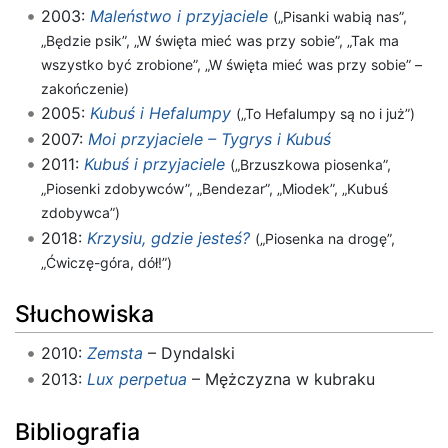
2003:
Maleństwo i przyjaciele
(„Pisanki wabią nas”,
„Będzie psik”, „W święta mieć was przy sobie”, „Tak ma
wszystko być zrobione”, „W święta mieć was przy sobie” –
zakończenie)
2005:
Kubuś i Hefalumpy
(„To Hefalumpy są no i już”)
2007:
Moi przyjaciele – Tygrys i Kubuś
2011:
Kubuś i przyjaciele
(„Brzuszkowa piosenka”,
„Piosenki zdobywców”, „Bendezar”, „Miodek”, „Kubuś
zdobywca”)
2018:
Krzysiu, gdzie jesteś?
(„Piosenka na drogę”,
„Ćwiczę-góra, dół!”)
Słuchowiska
2010:
Zemsta
– Dyndalski
2013:
Lux perpetua
– Mężczyzna w kubraku
Bibliografia