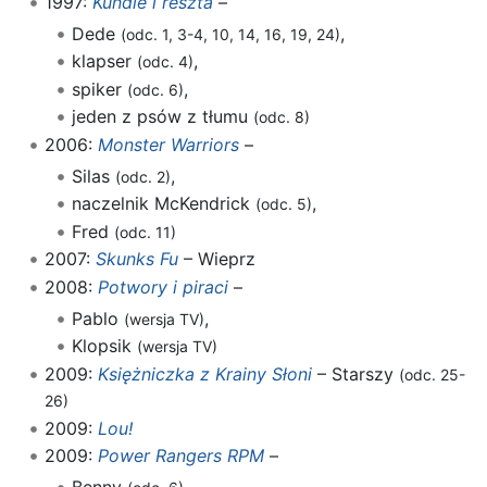
1997:
Kundle i reszta
–
Dede
,
(odc. 1, 3-4, 10, 14, 16, 19, 24)
klapser
,
(odc. 4)
spiker
,
(odc. 6)
jeden z psów z tłumu
(odc. 8)
2006:
Monster Warriors
–
Silas
,
(odc. 2)
naczelnik McKendrick
,
(odc. 5)
Fred
(odc. 11)
2007:
Skunks Fu
– Wieprz
2008:
Potwory i piraci
–
Pablo
,
(wersja TV)
Klopsik
(wersja TV)
2009:
Księżniczka z Krainy Słoni
– Starszy
(odc. 25-
26)
2009:
Lou!
2009:
Power Rangers RPM
–