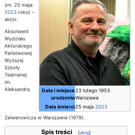
zm. 25 maja
2023
roku) –
aktor.
Absolwent
Wydziału
Aktorskiego
Państwowej
Wyższej
Szkoły
Teatralnej
im.
Aleksandra
Data i miejsce
23 lutego 1953
urodzenia
Warszawa
Data śmierci
25 maja
2023
Zelwerowicza w Warszawie (1979).
Spis treści