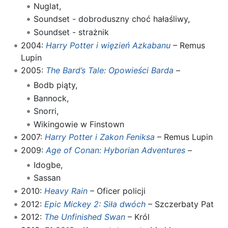
Nuglat,
Soundset - dobroduszny choć hałaśliwy,
Soundset - strażnik
2004:
Harry Potter i więzień Azkabanu
– Remus
Lupin
2005:
The Bard’s Tale: Opowieści Barda
–
Bodb piąty,
Bannock,
Snorri,
Wikingowie w Finstown
2007:
Harry Potter i Zakon Feniksa
– Remus Lupin
2009:
Age of Conan: Hyborian Adventures
–
Idogbe,
Sassan
2010:
Heavy Rain
– Oficer policji
2012:
Epic Mickey 2: Siła dwóch
– Szczerbaty Pat
2012:
The Unfinished Swan
– Król