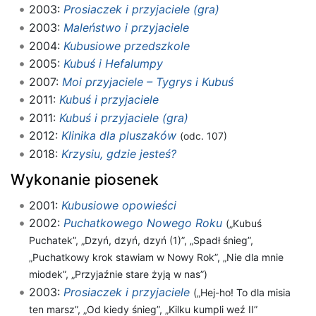
2003:
Prosiaczek i przyjaciele (gra)
2003:
Maleństwo i przyjaciele
2004:
Kubusiowe przedszkole
2005:
Kubuś i Hefalumpy
2007:
Moi przyjaciele – Tygrys i Kubuś
2011:
Kubuś i przyjaciele
2011:
Kubuś i przyjaciele (gra)
2012:
Klinika dla pluszaków
(odc. 107)
2018:
Krzysiu, gdzie jesteś?
Wykonanie piosenek
2001:
Kubusiowe opowieści
2002:
Puchatkowego Nowego Roku
(„Kubuś
Puchatek”, „Dzyń, dzyń, dzyń (1)”, „Spadł śnieg”,
„Puchatkowy krok stawiam w Nowy Rok”, „Nie dla mnie
miodek”, „Przyjaźnie stare żyją w nas”)
2003:
Prosiaczek i przyjaciele
(„Hej-ho! To dla misia
ten marsz”, „Od kiedy śnieg”, „Kilku kumpli weź II”