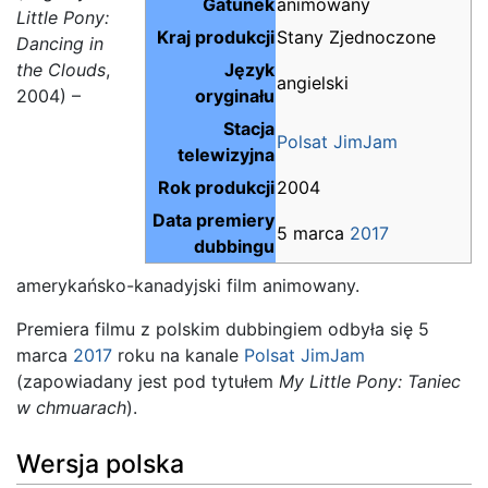
Gatunek
animowany
Little Pony:
Kraj produkcji
Stany Zjednoczone
Dancing in
the Clouds
,
Język
angielski
2004) –
oryginału
Stacja
Polsat JimJam
telewizyjna
Rok produkcji
2004
Data premiery
5 marca
2017
dubbingu
amerykańsko-kanadyjski film animowany.
Premiera filmu z polskim dubbingiem odbyła się 5
marca
2017
roku na kanale
Polsat JimJam
(zapowiadany jest pod tytułem
My Little Pony: Taniec
w chmuarach
).
Wersja polska