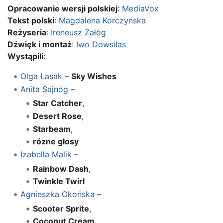
Opracowanie wersji polskiej
:
MediaVox
Tekst polski
:
Magdalena Korczyńska
Reżyseria
:
Ireneusz Załóg
Dźwięk i montaż
:
Iwo Dowsilas
Wystąpili
:
Olga Łasak
–
Sky Wishes
Anita Sajnóg
–
Star Catcher
,
Desert Rose
,
Starbeam
,
rózne głosy
Izabella Malik
–
Rainbow Dash
,
Twinkle Twirl
Agnieszka Okońska
–
Scooter Sprite
,
Coconut Cream
,