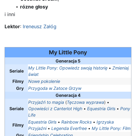
rózne głosy
i inni
Lektor
:
Ireneusz Załóg
My Little Pony
Generacja 5
My Little Pony: Opowiedz swoją historię
•
Zmieniaj
Seriale
świat
Filmy
Nowe pokolenie
Gry
Przygoda w Zatoce Grzyw
Generacja 4
Przyjaźń to magia
(
Tęczowa wyprawa
) •
Seriale
Opowieści z Canterlot High
•
Equestria Girls
•
Pony
Life
Equestria Girls
•
Rainbow Rocks
•
Igrzyska
Filmy
Przyjaźni
•
Legenda Everfree
•
My Little Pony: Film
Gry
Friendship Celebration