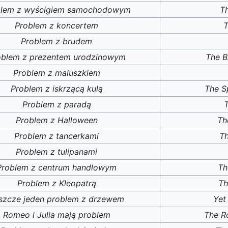
blem z wyścigiem samochodowym
T
Problem z koncertem
T
Problem z brudem
oblem z prezentem urodzinowym
The B
Problem z maluszkiem
Problem z iskrzącą kulą
The S
Problem z paradą
Problem z Halloween
Th
Problem z tancerkami
Th
Problem z tulipanami
Problem z centrum handlowym
Th
Problem z Kleopatrą
Th
szcze jeden problem z drzewem
Yet
Romeo i Julia mają problem
The R