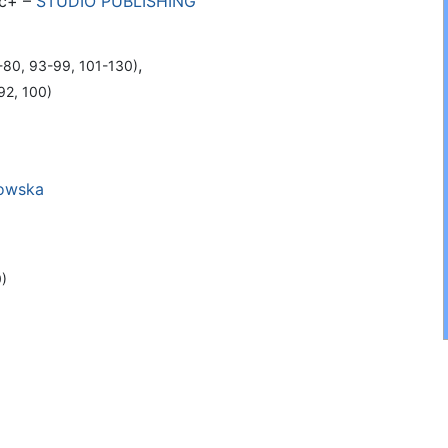
nc+ –
STUDIO PUBLISHING
,
-80, 93-99, 101-130)
92, 100)
kowska
)