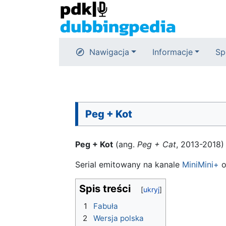
Nawigacja
Informacje
Sp
Peg + Kot
Peg + Kot
(ang.
Peg + Cat
, 2013-2018)
Serial emitowany na kanale
MiniMini+
o
Spis treści
1
Fabuła
2
Wersja polska