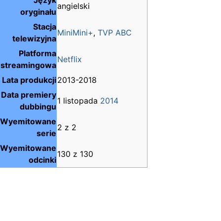
Język
angielski
oryginału
Stacja
MiniMini+
,
TVP ABC
telewizyjna
Platforma
Netflix
streamingowa
Lata produkcji
2013-2018
Data premiery
1 listopada
2014
dubbingu
Wyemitowane
2 z 2
serie
Wyemitowane
130 z 130
odcinki