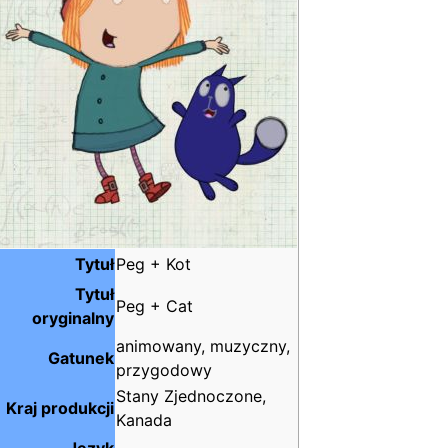
Tytuł
Peg + Kot
Tytuł
Peg + Cat
oryginalny
animowany, muzyczny,
Gatunek
przygodowy
Stany Zjednoczone,
Kraj produkcji
Kanada