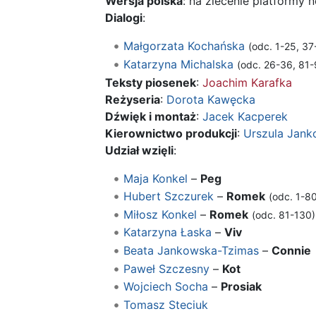
Wersja polska
: na zlecenie platformy 
Dialogi
:
Małgorzata Kochańska
(odc. 1-25, 37
Katarzyna Michalska
(odc. 26-36, 81-
Teksty piosenek
:
Joachim Karafka
Reżyseria
:
Dorota Kawęcka
Dźwięk i montaż
:
Jacek Kacperek
Kierownictwo produkcji
:
Urszula Jan
Udział wzięli
:
Maja Konkel
–
Peg
Hubert Szczurek
–
Romek
(odc. 1-80
Miłosz Konkel
–
Romek
(odc. 81-130)
Katarzyna Łaska
–
Viv
Beata Jankowska-Tzimas
–
Connie
Paweł Szczesny
–
Kot
Wojciech Socha
–
Prosiak
Tomasz Steciuk