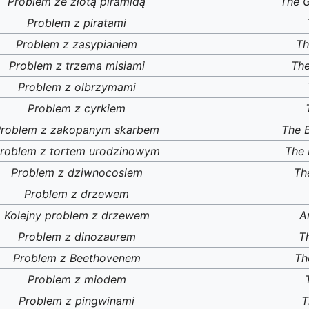
Problem ze złotą piramidą
The 
Problem z piratami
Problem z zasypianiem
Th
Problem z trzema misiami
The
Problem z olbrzymami
Problem z cyrkiem
roblem z zakopanym skarbem
The 
roblem z tortem urodzinowym
The 
Problem z dziwnocosiem
Th
Problem z drzewem
Kolejny problem z drzewem
A
Problem z dinozaurem
T
Problem z Beethovenem
Th
Problem z miodem
Problem z pingwinami
T