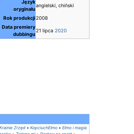
Język
angielski, chiński
oryginału
Rok produkcji
2008
Data premiery
21 lipca
2020
dubbingu
Krainie Zrzęd
•
KopciuchElmo
•
Elmo i magia
czarów
•
Zielono mi
•
Postaw na sport
•