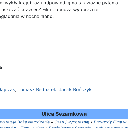
niezwykły krajobraz i odpowiedzą na tak ważne pytania
b puszczać latawiec? Film pobudza wyobraźnię
glądania w nocne niebo.
b
łajczak
,
Tomasz Bednarek
,
Jacek Bończyk
Ulica Sezamkowa
mo ratuje Boże Narodzenie
•
Czaruj wyobraźnią
•
Przygody Elma w 
trażaków
•
Elmo i święta
•
Rozśpiewane Sezamki
•
Abby w krainie 