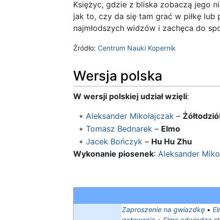
Księżyc, gdzie z bliska zobaczą jego 
jak to, czy da się tam grać w piłkę lu
najmłodszych widzów i zachęca do spo
Źródło:
Centrum Nauki Kopernik
Wersja polska
W wersji polskiej udział wzięli
:
Aleksander Mikołajczak
–
Żółtodzió
Tomasz Bednarek
–
Elmo
Jacek Bończyk
–
Hu Hu Zhu
Wykonanie piosenek
:
Aleksander Miko
Zaproszenie na gwiazdkę
•
El
gotowania
•
Elmo odwiedza s