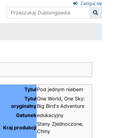
Zaloguj się
Tytuł
Pod jednym niebem
Tytuł
One World, One Sky:
oryginalny
Big Bird's Adventure
Gatunek
edukacyjny
Stany Zjednoczone,
Kraj produkcji
Chiny