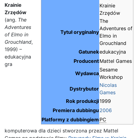
Krainie
Krainie
Zrzędów
Zrzędów
(ang.
The
The
Adventures
Adventures of
Tytuł oryginalny
of Elmo in
Elmo in
Grouchland
,
Grouchland
1999) –
Gatunek
edukacyjna
edukacyjna
Producent
Mattel Games
gra
Sesame
Wydawca
Workshop
Nicolas
Dystrybutor
Games
Rok produkcji
1999
Premiera dubbingu
2006
Platformy z dubbingiem
PC
komputerowa dla dzieci stworzona przez Mattel
Games na podstawie filmu
Przygody Elma w Krainie