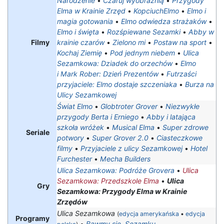
Narodzenie
•
Czaruj wyobraźnią
•
Przygody
Elma w Krainie Zrzęd
•
KopciuchElmo
•
Elmo i
magia gotowania
•
Elmo odwiedza strażaków
•
Elmo i święta
•
Rozśpiewane Sezamki
•
Abby w
Filmy
krainie czarów
•
Zielono mi
•
Postaw na sport
•
Kochaj Ziemię
•
Pod jednym niebem
•
Ulica
Sezamkowa: Dziadek do orzechów
•
Elmo
i Mark Rober: Dzień Prezentów
•
Futrzaści
przyjaciele: Elmo dostaje szczeniaka
•
Burza na
Ulicy Sezamkowej
Świat Elmo
•
Globtroter Grover
•
Niezwykłe
przygody Berta i Erniego
•
Abby i latająca
szkoła wróżek
•
Musical Elma
•
Super zdrowe
Seriale
potwory
•
Super Grover 2.0
•
Ciasteczkowe
filmy
•
Przyjaciele z ulicy Sezamkowej
•
Hotel
Furchester
•
Mecha Builders
Ulica Sezamkowa: Podróże Grovera
•
Ulica
Sezamkowa: Przedszkole Elma
•
Ulica
Gry
Sezamkowa: Przygody Elma w Krainie
Zrzędów
Ulica Sezamkowa
(
edycja amerykańska
•
edycja
Programy
•
Bawmy się, Sezamku