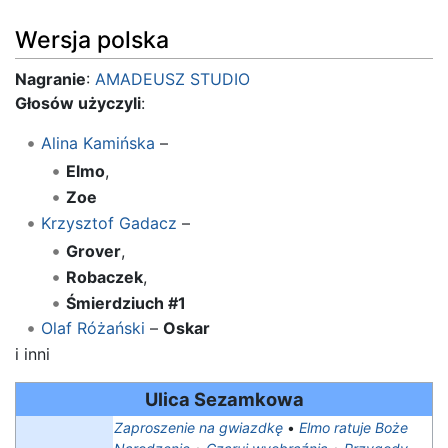
Wersja polska
Nagranie
:
AMADEUSZ STUDIO
Głosów użyczyli
:
Alina Kamińska
–
Elmo
,
Zoe
Krzysztof Gadacz
–
Grover
,
Robaczek
,
Śmierdziuch #1
Olaf Różański
–
Oskar
i inni
Ulica Sezamkowa
Zaproszenie na gwiazdkę
•
Elmo ratuje Boże