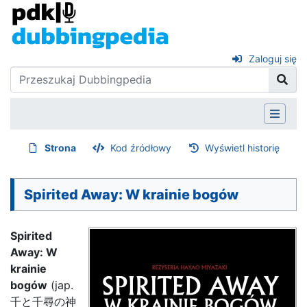
Zaloguj się
Strona
Kod źródłowy
Wyświetl historię
Spirited Away: W krainie bogów
Spirited
Away: W
krainie
bogów
(jap.
千と千尋の神