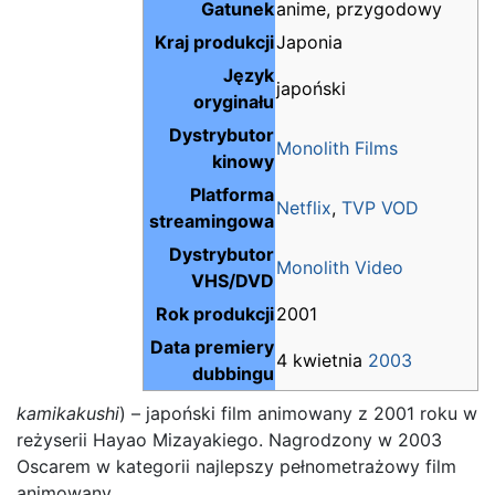
Gatunek
anime, przygodowy
Kraj produkcji
Japonia
Język
japoński
oryginału
Dystrybutor
Monolith Films
kinowy
Platforma
Netflix
,
TVP VOD
streamingowa
Dystrybutor
Monolith Video
VHS/DVD
Rok produkcji
2001
Data premiery
4 kwietnia
2003
dubbingu
kamikakushi
) – japoński film animowany z 2001 roku w
reżyserii Hayao Mizayakiego. Nagrodzony w 2003
Oscarem w kategorii najlepszy pełnometrażowy film
animowany.