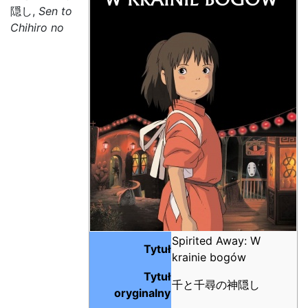
隠し,
Sen to
Chihiro no
Spirited Away: W
Tytuł
krainie bogów
Tytuł
千と千尋の神隠し
oryginalny