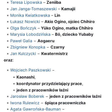
Teresa Lipowska
–
Zeniiba
Jan Janga-Tomaszewski
–
Kamajii
Monika Kwiatkowska
–
Lin
Łukasz Nowicki
–
Akio Ogino, ojciec Chihiro
Olga Bończyk
–
Yūko Ogino, matka Chihiro
Marysia Łobodzińska
–
Bō, dziecko Yubaby
Paweł Galia
−
Aogaeru
Zbigniew Konopka
−
Czarny
Jan Kulczycki
−
Kwatermistrz
oraz
:
Wojciech Paszkowski
−
Kaonashi
,
koordynator przydzielający prace
,
jeden z pracowników łaźni
Jarosław Boberek
−
jeden z pracowników łaźni
Iwona Rulewicz
−
śpiąca pracowniczka
Agata Gawrońska-Bauman
−