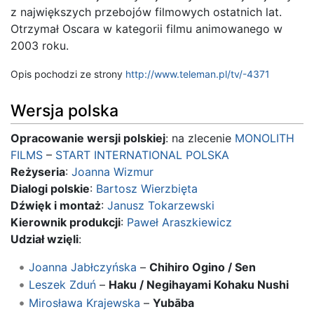
z największych przebojów filmowych ostatnich lat.
Otrzymał Oscara w kategorii filmu animowanego w
2003 roku.
Opis pochodzi ze strony
http://www.teleman.pl/tv/-4371
Wersja polska
Opracowanie wersji polskiej
: na zlecenie
MONOLITH
FILMS
–
START INTERNATIONAL POLSKA
Reżyseria
:
Joanna Wizmur
Dialogi polskie
:
Bartosz Wierzbięta
Dźwięk i montaż
:
Janusz Tokarzewski
Kierownik produkcji
:
Paweł Araszkiewicz
Udział wzięli
:
Joanna Jabłczyńska
–
Chihiro Ogino / Sen
Leszek Zduń
–
Haku / Negihayami Kohaku Nushi
Mirosława Krajewska
–
Yubāba