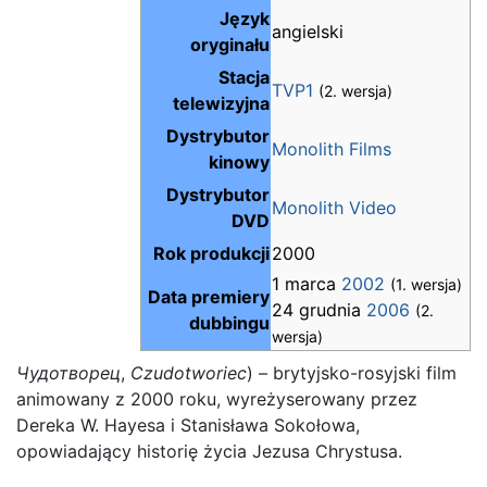
Język
angielski
oryginału
Stacja
TVP1
(2. wersja)
telewizyjna
Dystrybutor
Monolith Films
kinowy
Dystrybutor
Monolith Video
DVD
Rok produkcji
2000
1 marca
2002
(1. wersja)
Data premiery
24 grudnia
2006
(2.
dubbingu
wersja)
Чудотворец
,
Czudotworiec
) – brytyjsko-rosyjski film
animowany z 2000 roku, wyreżyserowany przez
Dereka W. Hayesa i Stanisława Sokołowa,
opowiadający historię życia Jezusa Chrystusa.