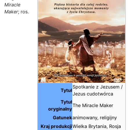
Miracle
Maker
; ros.
Spotkanie z Jezusem /
Tytuł
Jezus cudotwórca
Tytuł
The Miracle Maker
oryginalny
Gatunek
animowany, religijny
Kraj produkcji
Wielka Brytania, Rosja