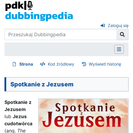
Zaloguj się
Strona
Kod źródłowy
Wyświetl historię
Spotkanie z Jezusem
Spotkanie z
Jezusem
lub
Jezus
cudotwórca
(ang.
The