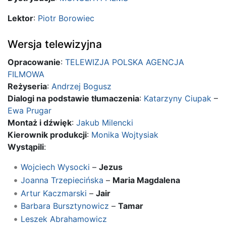
Lektor
:
Piotr Borowiec
Wersja telewizyjna
Opracowanie
:
TELEWIZJA POLSKA AGENCJA
FILMOWA
Reżyseria
:
Andrzej Bogusz
Dialogi na podstawie tłumaczenia
:
Katarzyny Ciupak
–
Ewa Prugar
Montaż i dźwięk
:
Jakub Milencki
Kierownik produkcji
:
Monika Wojtysiak
Wystąpili
:
Wojciech Wysocki
–
Jezus
Joanna Trzepiecińska
–
Maria Magdalena
Artur Kaczmarski
–
Jair
Barbara Bursztynowicz
–
Tamar
Leszek Abrahamowicz