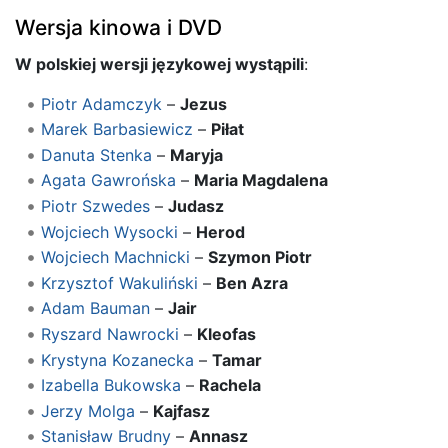
Wersja kinowa i DVD
W polskiej wersji językowej wystąpili
:
Piotr Adamczyk
–
Jezus
Marek Barbasiewicz
–
Piłat
Danuta Stenka
–
Maryja
Agata Gawrońska
–
Maria Magdalena
Piotr Szwedes
–
Judasz
Wojciech Wysocki
–
Herod
Wojciech Machnicki
–
Szymon Piotr
Krzysztof Wakuliński
–
Ben Azra
Adam Bauman
–
Jair
Ryszard Nawrocki
–
Kleofas
Krystyna Kozanecka
–
Tamar
Izabella Bukowska
–
Rachela
Jerzy Molga
–
Kajfasz
Stanisław Brudny
–
Annasz