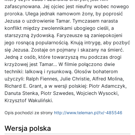
zafascynowana. Jej ojciec jest nieufny wobec nowego
proroka. Ulega jednak namowom żony, by poprosić
Jezusa o uzdrowienie Tamar. Tymczasem narasta
konflikt między zwolennikami ubogiego cieśli, a
starszyzną żydowską. Faryzeusze są zaniepokojeni
jego rosnącą popularnością. Knują intrygę, aby pozbyć
się Jezusa. Zostaje on pojmany i skazany na śmierć.
Jedną z osób, które towarzyszą mu podczas drogi
krzyżowej jest Tamar… W filmie połączono dwie
techniki: lalkową i rysunkową. Głosów bohaterom
użyczyli: Ralph Fiennes, Julie Christie, Alfred Molina,
Richard E. Grant, a w wersji polskiej: Piotr Adamczyk,
Danuta Stenka, Piotr Szwedes, Wojciech Wysocki,
Krzysztof Wakuliński.
Opis pochodzi ze strony
http://www.teleman.pl/tv/-485546
Wersja polska