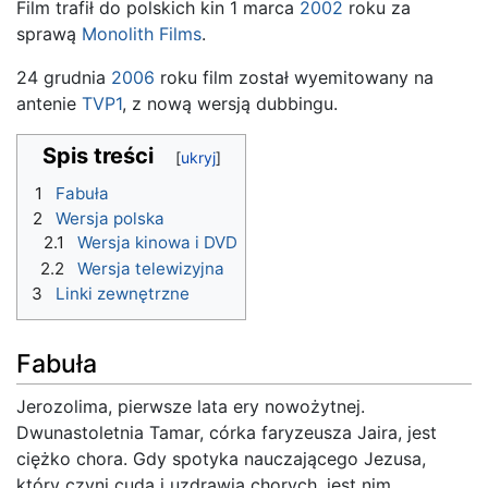
Film trafił do polskich kin 1 marca
2002
roku za
sprawą
Monolith Films
.
24 grudnia
2006
roku film został wyemitowany na
antenie
TVP1
, z nową wersją dubbingu.
Spis treści
1
Fabuła
2
Wersja polska
2.1
Wersja kinowa i DVD
2.2
Wersja telewizyjna
3
Linki zewnętrzne
Fabuła
Jerozolima, pierwsze lata ery nowożytnej.
Dwunastoletnia Tamar, córka faryzeusza Jaira, jest
ciężko chora. Gdy spotyka nauczającego Jezusa,
który czyni cuda i uzdrawia chorych, jest nim