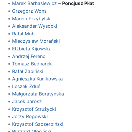
Marek Barbasiewicz
–
Poncjusz Piłat
Grzegorz Wons
Marcin Przybylski
Aleksander Wysocki
Rafał Mohr
Mieczysław Morański
Elżbieta Kijowska
Andrzej Ferenc
Tomasz Bednarek
Rafał Żabiński
Agnieszka Kunikowska
Leszek Zduń
Małgorzata Boratyńska
Jacek Jarosz
Krzysztof Strużycki
Jerzy Rogowski
Krzysztof Szczerbiński
Ryszard Olesiński