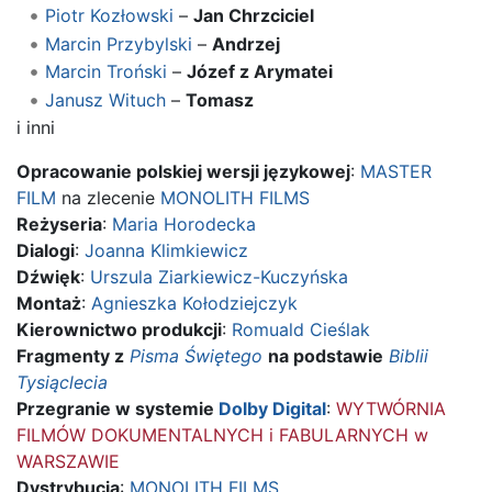
Piotr Kozłowski
–
Jan Chrzciciel
Marcin Przybylski
–
Andrzej
Marcin Troński
–
Józef z Arymatei
Janusz Wituch
–
Tomasz
i inni
Opracowanie polskiej wersji językowej
:
MASTER
FILM
na zlecenie
MONOLITH FILMS
Reżyseria
:
Maria Horodecka
Dialogi
:
Joanna Klimkiewicz
Dźwięk
:
Urszula Ziarkiewicz-Kuczyńska
Montaż
:
Agnieszka Kołodziejczyk
Kierownictwo produkcji
:
Romuald Cieślak
Fragmenty z
Pisma Świętego
na podstawie
Biblii
Tysiąclecia
Przegranie w systemie
Dolby Digital
:
WYTWÓRNIA
FILMÓW DOKUMENTALNYCH i FABULARNYCH w
WARSZAWIE
Dystrybucja
:
MONOLITH FILMS