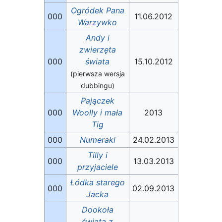
Ogródek Pana
000
11.06.2012
Warzywko
Andy i
zwierzęta
000
świata
15.10.2012
(pierwsza wersja
dubbingu)
Pajączek
000
Woolly i mała
2013
Tig
000
Numeraki
24.02.2013
Tilly i
000
13.03.2013
przyjaciele
Łódka starego
000
02.09.2013
Jacka
Dookoła
świata z