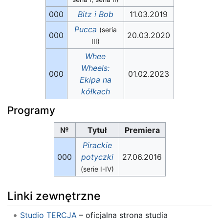
000
Bitz i Bob
11.03.2019
Pucca
(seria
000
20.03.2020
III)
Whee
Wheels:
000
01.02.2023
Ekipa na
kółkach
Programy
№
Tytuł
Premiera
Pirackie
000
potyczki
27.06.2016
(serie I-IV)
Linki zewnętrzne
Studio TERCJA
– oficjalna strona studia