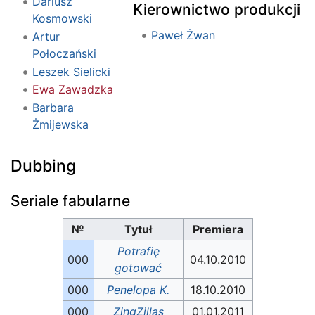
Dariusz
Kierownictwo produkcji
Kosmowski
Paweł Żwan
Artur
Połoczański
Leszek Sielicki
Ewa Zawadzka
Barbara
Żmijewska
Dubbing
Seriale fabularne
№
Tytuł
Premiera
Potrafię
000
04.10.2010
gotować
000
Penelopa K.
18.10.2010
000
ZingZillas
01.01.2011