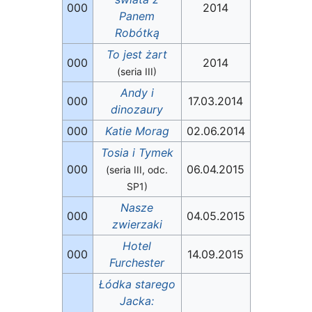
000
2014
Panem
Robótką
To jest żart
000
2014
(seria III)
Andy i
000
17.03.2014
dinozaury
000
Katie Morag
02.06.2014
Tosia i Tymek
000
06.04.2015
(seria III, odc.
SP1)
Nasze
000
04.05.2015
zwierzaki
Hotel
000
14.09.2015
Furchester
Łódka starego
Jacka: