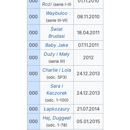
000
01.11.2010
Rozi
(serie I-II)
Waybuloo
000
08.11.2010
(serie III-VI)
Świat
000
18.04.2011
Brudasi
000
Baby Jake
07.11.2011
Duży i Mały
000
2012
(seria III)
Charlie i Lola
000
24.12.2013
(odc. SP3)
Sara i
000
Kaczorek
24.12.2013
(odc. 1-100)
000
Łapkozaury
21.07.2014
Hej, Duggee!
000
05.01.2015
(odc. 1-78)