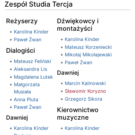
Zespół Studia Tercja
Reżyserzy
Dźwiękowcy i
montażyści
Karolina Kinder
Karolina Kinder
Paweł Żwan
Mateusz Korzeniecki
Dialogiści
Mikołaj Mikołajewski
Mateusz Feliński
Paweł Żwan
Aleksandra Lis
Dawniej
Magdalena Łutek
Marcin Kalinowski
Małgorzata
Sławomir Koryzno
Musiała
Grzegorz Sikora
Anna Pluta
Paweł Żwan
Kierownictwo
muzyczne
Dawniej
Karolina Kinder
Karolina Kinder