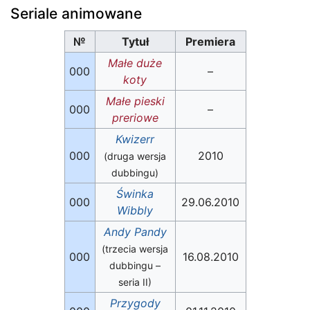
Seriale animowane
№
Tytuł
Premiera
Małe duże
000
–
koty
Małe pieski
000
–
preriowe
Kwizerr
000
2010
(druga wersja
dubbingu)
Świnka
000
29.06.2010
Wibbly
Andy Pandy
(trzecia wersja
000
16.08.2010
dubbingu –
seria II)
Przygody