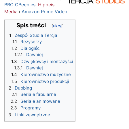
BBC CBeebies
,
Hippeis
Media
i
Amazon Prime Video
.
Spis treści
1
Zespół Studia Tercja
1.1
Reżyserzy
1.2
Dialogiści
1.2.1
Dawniej
1.3
Dźwiękowcy i montażyści
1.3.1
Dawniej
1.4
Kierownictwo muzyczne
1.5
Kierownictwo produkcji
2
Dubbing
2.1
Seriale fabularne
2.2
Seriale animowane
2.3
Programy
3
Linki zewnętrzne