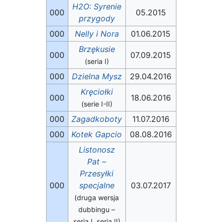
H2O: Syrenie
000
05.2015
przygody
000
Nelly i Nora
01.06.2015
Brzękusie
000
07.09.2015
(seria I)
000
Dzielna Mysz
29.04.2016
Kręciołki
000
18.06.2016
(serie I-II)
000
Zagadkoboty
11.07.2016
000
Kotek Gapcio
08.08.2016
Listonosz
Pat –
Przesyłki
000
specjalne
03.07.2017
(druga wersja
dubbingu –
seria I, seria II)