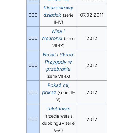
Kieszonkowy
000
dziadek
07.02.2011
(serie
II-IV)
Nina i
000
Neuronki
2012
(serie
VII-IX)
Nosal i Skrob:
Przygody w
000
2012
przebraniu
(serie VII-IX)
Pokaż mi,
000
pokaż
2012
(serie III-
V)
Teletubisie
(trzecia wersja
000
2012
dubbingu – serie
V-VI)