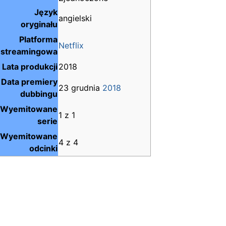
Język
angielski
oryginału
Platforma
Netflix
streamingowa
Lata produkcji
2018
Data premiery
23 grudnia
2018
dubbingu
Wyemitowane
1 z 1
serie
Wyemitowane
4 z 4
odcinki