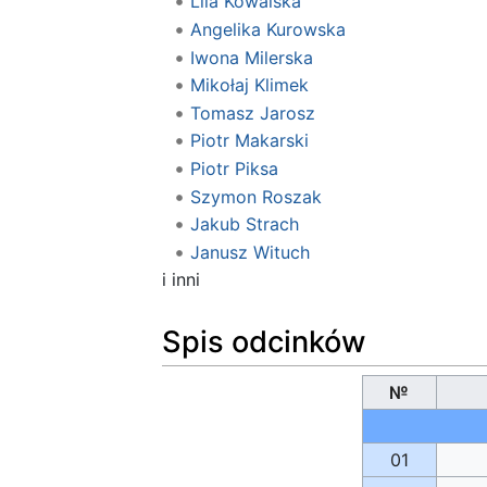
Lila Kowalska
Angelika Kurowska
Iwona Milerska
Mikołaj Klimek
Tomasz Jarosz
Piotr Makarski
Piotr Piksa
Szymon Roszak
Jakub Strach
Janusz Wituch
i inni
Spis odcinków
№
01