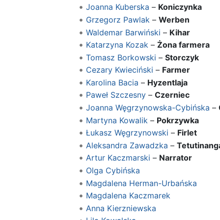
Joanna Kuberska
–
Koniczynka
Grzegorz Pawlak
–
Werben
Waldemar Barwiński
–
Kihar
Katarzyna Kozak
–
Żona farmera
Tomasz Borkowski
–
Storczyk
Cezary Kwieciński
–
Farmer
Karolina Bacia
–
Hyzentlaja
Paweł Szczesny
–
Czerniec
Joanna Węgrzynowska-Cybińska
–
Martyna Kowalik
–
Pokrzywka
Łukasz Węgrzynowski
–
Firlet
Aleksandra Zawadzka
–
Tetutinang
Artur Kaczmarski
–
Narrator
Olga Cybińska
Magdalena Herman-Urbańska
Magdalena Kaczmarek
Anna Kierzniewska