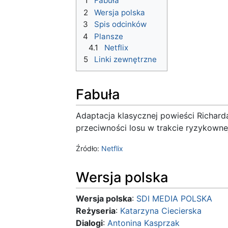
1
Fabuła
2
Wersja polska
3
Spis odcinków
4
Plansze
4.1
Netflix
5
Linki zewnętrzne
Fabuła
Adaptacja klasycznej powieści Richard
przeciwności losu w trakcie ryzykow
Źródło:
Netflix
Wersja polska
Wersja polska
:
SDI MEDIA POLSKA
Reżyseria
:
Katarzyna Ciecierska
Dialogi
:
Antonina Kasprzak