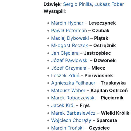
Dźwięk
:
Sergio Pinilla
,
Łukasz Fober
Wystąpili
:
Marcin Hycnar
–
Leszczynek
Paweł Peterman
–
Czubak
Maciej Dybowski
–
Piątek
Miłogost Reczek
–
Ostrężnik
Jan Cięciara
–
Jastrzębiec
Józef Pawłowski
–
Dzwonek
Józef Grzymała
–
Mlecz
Leszek Zduń
–
Pierwiosnek
Agnieszka Fajlhauer
–
Truskawka
Mateusz Weber
–
Kapitan Ostrzeń
Marek Robaczewski
–
Pięciornik
Jacek Król
–
Frys
Marek Barbasiewicz
–
Wielki Królik
Wojciech Chorąży
–
Sparceta
Marcin Troński
–
Czyściec