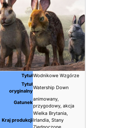
Tytuł
Wodnikowe Wzgórze
Tytuł
Watership Down
oryginalny
animowany,
Gatunek
przygodowy, akcja
Wielka Brytania,
Kraj produkcji
Irlandia, Stany
Zjednoczone