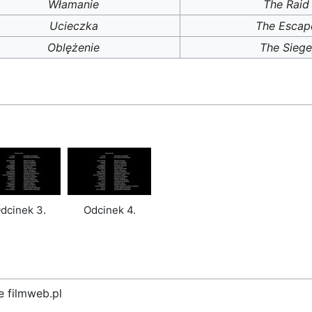
Włamanie
The Raid
Ucieczka
The Escap
Oblężenie
The Siege
dcinek 3.
Odcinek 4.
 filmweb.pl