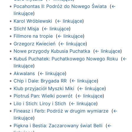
Pocahontas II: Podróż do Nowego Świata
‎
(
←
linkujące
)
Karol Wróblewski
‎
(
← linkujące
)
Stich! Misja
‎
(
← linkujące
)
Fillmore na tropie
‎
(
← linkujące
)
Grzegorz Kwiecień
‎
(
← linkujące
)
Nowe przygody Kubusia Puchatka
‎
(
← linkujące
)
Kubuś Puchatek: Puchatkowego Nowego Roku
‎
(
←
linkujące
)
Akwalans
‎
(
← linkujące
)
Chip i Dale: Brygada RR
‎
(
← linkujące
)
Klub przyjaciół Myszki Miki
‎
(
← linkujące
)
Piotruś Pan: Wielki powrót
‎
(
← linkujące
)
Lilo i Stich: Liroy i Stich
‎
(
← linkujące
)
Fineasz i Ferb: Podróż w drugim wymiarze
‎
(
←
linkujące
)
Piękna i Bestia: Zaczarowany świat Belli
‎
(
←