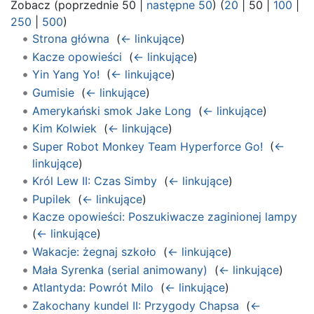
Zobacz (
poprzednie 50
|
następne 50
) (
20
|
50
|
100
|
250
|
500
)
Strona główna
‎
(
← linkujące
)
Kacze opowieści
‎
(
← linkujące
)
Yin Yang Yo!
‎
(
← linkujące
)
Gumisie
‎
(
← linkujące
)
Amerykański smok Jake Long
‎
(
← linkujące
)
Kim Kolwiek
‎
(
← linkujące
)
Super Robot Monkey Team Hyperforce Go!
‎
(
←
linkujące
)
Król Lew II: Czas Simby
‎
(
← linkujące
)
Pupilek
‎
(
← linkujące
)
Kacze opowieści: Poszukiwacze zaginionej lampy
‎
(
← linkujące
)
Wakacje: żegnaj szkoło
‎
(
← linkujące
)
Mała Syrenka (serial animowany)
‎
(
← linkujące
)
Atlantyda: Powrót Milo
‎
(
← linkujące
)
Zakochany kundel II: Przygody Chapsa
‎
(
←