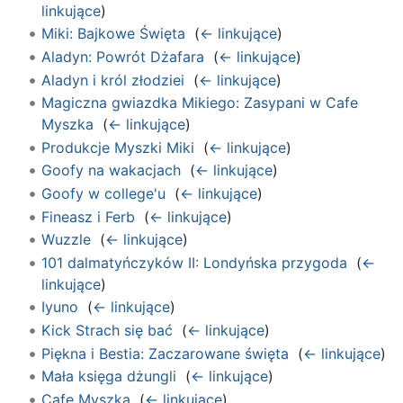
linkujące
)
Miki: Bajkowe Święta
‎
(
← linkujące
)
Aladyn: Powrót Dżafara
‎
(
← linkujące
)
Aladyn i król złodziei
‎
(
← linkujące
)
Magiczna gwiazdka Mikiego: Zasypani w Cafe
Myszka
‎
(
← linkujące
)
Produkcje Myszki Miki
‎
(
← linkujące
)
Goofy na wakacjach
‎
(
← linkujące
)
Goofy w college'u
‎
(
← linkujące
)
Fineasz i Ferb
‎
(
← linkujące
)
Wuzzle
‎
(
← linkujące
)
101 dalmatyńczyków II: Londyńska przygoda
‎
(
←
linkujące
)
Iyuno
‎
(
← linkujące
)
Kick Strach się bać
‎
(
← linkujące
)
Piękna i Bestia: Zaczarowane święta
‎
(
← linkujące
)
Mała księga dżungli
‎
(
← linkujące
)
Cafe Myszka
‎
(
← linkujące
)