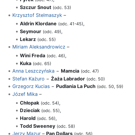
Szczur Snout
(odc. 53)
Krzysztof Stelmaszyk
–
Aldrin Klordane
,
(odc. 41-45)
Seymour
,
(odc. 49)
Lekarz
(odc. 55)
Miriam Aleksandrowicz
–
Wini Freda
,
(odc. 46)
Kuka
(odc. 65)
Anna Leszczyńska
−
Mamcia
(odc. 47)
Stefan Każuro
−
Żaża Labrador
(odc. 50)
Grzegorz Kucias
−
Pudlania La Puch
(odc. 50, 59)
Józef Mika
–
Chłopak
,
(odc. 54)
Dzieciak
,
(odc. 55)
Harold
,
(odc. 56)
Todd Sweeney
(odc. 58)
Jerzy Mazur
–
Pan Dollars
(odc. 56)