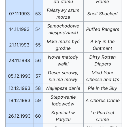
do domu
Home
Fałszywy szum
07.11.1993
53
Shell Shocked
morza
Samochodowe
14.11.1993
54
Puffed Rangers
niespodzianki
Małe może być
A Fly in the
21.11.1993
55
groźne
Ointment
Nowe metody
Dirty Rotten
28.11.1993
56
walki
Diapers
Deser serowy,
Mind Your
05.12.1993
57
nie ma mowy
Cheese and Q’s
12.12.1993
58
Najlepsze danie
Pie in the Sky
Stepowanie
19.12.1993
59
A Chorus Crime
lodowców
Kryminał w
Le Purrfect
26.12.1993
60
Paryżu
Crime