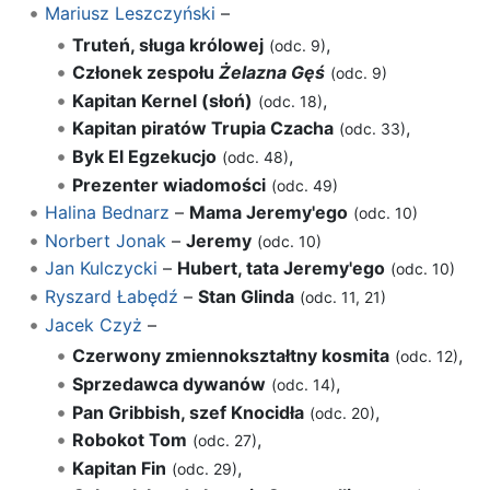
Mariusz Leszczyński
–
Truteń, sługa królowej
,
(odc. 9)
Członek zespołu
Żelazna Gęś
(odc. 9)
Kapitan Kernel (słoń)
,
(odc. 18)
Kapitan piratów Trupia Czacha
,
(odc. 33)
Byk El Egzekucjo
,
(odc. 48)
Prezenter wiadomości
(odc. 49)
Halina Bednarz
–
Mama Jeremy'ego
(odc. 10)
Norbert Jonak
–
Jeremy
(odc. 10)
Jan Kulczycki
–
Hubert, tata Jeremy'ego
(odc. 10)
Ryszard Łabędź
–
Stan Glinda
(odc. 11, 21)
Jacek Czyż
–
Czerwony zmiennokształtny kosmita
,
(odc. 12)
Sprzedawca dywanów
,
(odc. 14)
Pan Gribbish, szef Knocidła
,
(odc. 20)
Robokot Tom
,
(odc. 27)
Kapitan Fin
,
(odc. 29)