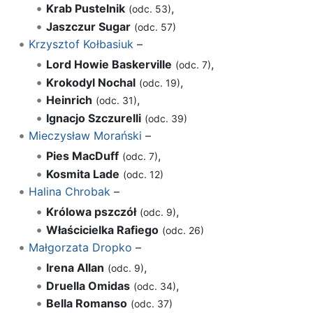
Krab Pustelnik
,
(odc. 53)
Jaszczur Sugar
(odc. 57)
Krzysztof Kołbasiuk
–
Lord Howie Baskerville
,
(odc. 7)
Krokodyl Nochal
,
(odc. 19)
Heinrich
,
(odc. 31)
Ignacjo Szczurelli
(odc. 39)
Mieczysław Morański
–
Pies MacDuff
,
(odc. 7)
Kosmita Lade
(odc. 12)
Halina Chrobak
–
Królowa pszczół
,
(odc. 9)
Właścicielka Rafiego
(odc. 26)
Małgorzata Dropko
–
Irena Allan
,
(odc. 9)
Druella Omidas
,
(odc. 34)
Bella Romanso
(odc. 37)