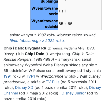
dubbingu
Wyemitowane
1 z 1
serie
Wyemitowane
65 z 65
odcinki
animowanym z 1987 roku. Możesz także szukać
filmu fabularnego z 2022 roku
.
Chip i Dale: Brygada RR
(2. wersja, wydania VHS i DVD,
lub
Chip i Dale
(ang.
Chip ’n Dale
Disney+)
(1. wersja)
Rescue Rangers
, 1989-1990) – amerykański serial
animowany Wytwórni Walta Disneya składający się z
65 odcinków. W Polsce serial emitowany od 1 stycznia
1991
roku w
TVP1
w
Wieczorynce
w bloku
Walt Disney
przedstawia
, a także w
TV Puls
(od 5 września 2011
roku),
Disney XD
(od 1 października 2011 roku),
Disney
Channel
(od 7 maja 2012 roku) i
Disney Junior
(od 15
października 2014 roku).