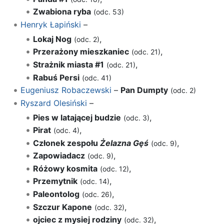
Zwabiona ryba
(odc. 53)
Henryk Łapiński
–
Lokaj Nog
,
(odc. 2)
Przerażony mieszkaniec
,
(odc. 21)
Strażnik miasta #1
,
(odc. 21)
Rabuś Persi
(odc. 41)
Eugeniusz Robaczewski
–
Pan Dumpty
(odc. 2)
Ryszard Olesiński
–
Pies w latającej budzie
,
(odc. 3)
Pirat
,
(odc. 4)
Członek zespołu
Żelazna Gęś
,
(odc. 9)
Zapowiadacz
,
(odc. 9)
Różowy kosmita
,
(odc. 12)
Przemytnik
,
(odc. 14)
Paleontolog
,
(odc. 26)
Szczur Kapone
,
(odc. 32)
ojciec z mysiej rodziny
,
(odc. 32)