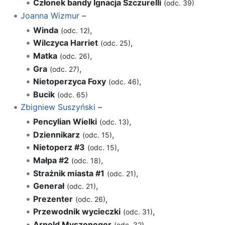
Członek bandy Ignacja Szczurelli
(odc. 39)
Joanna Wizmur
–
Winda
,
(odc. 12)
Wilczyca Harriet
,
(odc. 25)
Matka
,
(odc. 26)
Gra
,
(odc. 27)
Nietoperzyca Foxy
,
(odc. 46)
Bucik
(odc. 65)
Zbigniew Suszyński
–
Pencylian Wielki
,
(odc. 13)
Dziennikarz
,
(odc. 15)
Nietoperz #3
,
(odc. 15)
Małpa #2
,
(odc. 18)
Strażnik miasta #1
,
(odc. 21)
Generał
,
(odc. 21)
Prezenter
,
(odc. 26)
Przewodnik wycieczki
,
(odc. 31)
Arnold Myszoneger
(odc. 32)