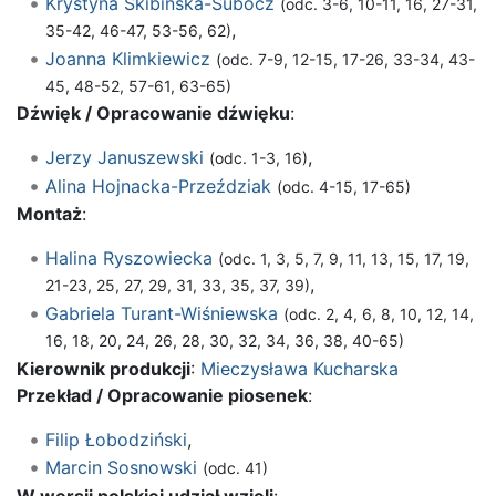
Krystyna Skibińska-Subocz
(odc. 3-6, 10-11, 16, 27-31,
,
35-42, 46-47, 53-56, 62)
Joanna Klimkiewicz
(odc. 7-9, 12-15, 17-26, 33-34, 43-
45, 48-52, 57-61, 63-65)
Dźwięk / Opracowanie dźwięku
:
Jerzy Januszewski
,
(odc. 1-3, 16)
Alina Hojnacka-Przeździak
(odc. 4-15, 17-65)
Montaż
:
Halina Ryszowiecka
(odc. 1, 3, 5, 7, 9, 11, 13, 15, 17, 19,
,
21-23, 25, 27, 29, 31, 33, 35, 37, 39)
Gabriela Turant-Wiśniewska
(odc. 2, 4, 6, 8, 10, 12, 14,
16, 18, 20, 24, 26, 28, 30, 32, 34, 36, 38, 40-65)
Kierownik produkcji
:
Mieczysława Kucharska
Przekład / Opracowanie piosenek
:
Filip Łobodziński
,
Marcin Sosnowski
(odc. 41)
W wersji polskiej udział wzięli
: