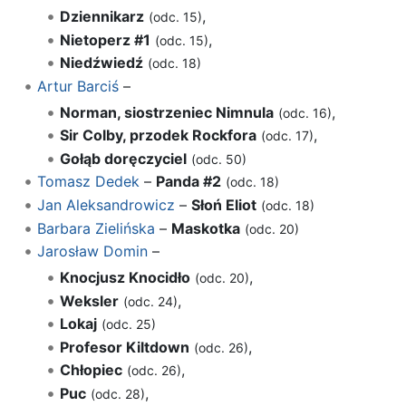
Dziennikarz
,
(odc. 15)
Nietoperz #1
,
(odc. 15)
Niedźwiedź
(odc. 18)
Artur Barciś
–
Norman, siostrzeniec Nimnula
,
(odc. 16)
Sir Colby, przodek Rockfora
,
(odc. 17)
Gołąb doręczyciel
(odc. 50)
Tomasz Dedek
–
Panda #2
(odc. 18)
Jan Aleksandrowicz
–
Słoń Eliot
(odc. 18)
Barbara Zielińska
–
Maskotka
(odc. 20)
Jarosław Domin
–
Knocjusz Knocidło
,
(odc. 20)
Weksler
,
(odc. 24)
Lokaj
(odc. 25)
Profesor Kiltdown
,
(odc. 26)
Chłopiec
,
(odc. 26)
Puc
,
(odc. 28)