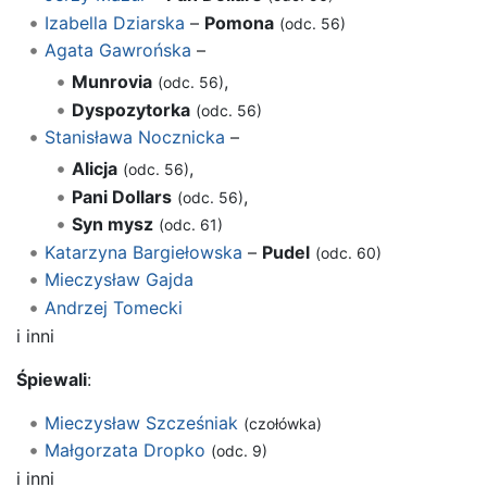
Izabella Dziarska
–
Pomona
(odc. 56)
Agata Gawrońska
–
Munrovia
,
(odc. 56)
Dyspozytorka
(odc. 56)
Stanisława Nocznicka
–
Alicja
,
(odc. 56)
Pani Dollars
,
(odc. 56)
Syn mysz
(odc. 61)
Katarzyna Bargiełowska
–
Pudel
(odc. 60)
Mieczysław Gajda
Andrzej Tomecki
i inni
Śpiewali
:
Mieczysław Szcześniak
(czołówka)
Małgorzata Dropko
(odc. 9)
i inni