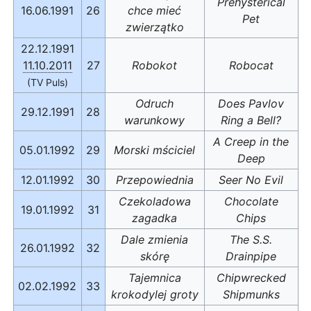
Prehysterical
16.06.1991
26
chce mieć
Pet
zwierzątko
22.12.1991
11.10.2011
27
Robokot
Robocat
(TV Puls)
Odruch
Does Pavlov
29.12.1991
28
warunkowy
Ring a Bell?
A Creep in the
05.01.1992
29
Morski mściciel
Deep
12.01.1992
30
Przepowiednia
Seer No Evil
Czekoladowa
Chocolate
19.01.1992
31
zagadka
Chips
Dale zmienia
The S.S.
26.01.1992
32
skórę
Drainpipe
Tajemnica
Chipwrecked
02.02.1992
33
krokodylej groty
Shipmunks