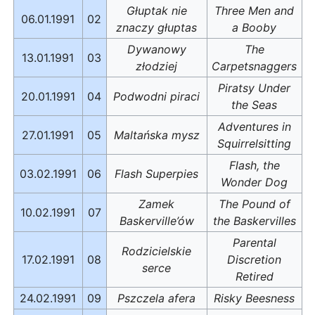
Głuptak nie
Three Men and
06.01.1991
02
znaczy głuptas
a Booby
Dywanowy
The
13.01.1991
03
złodziej
Carpetsnaggers
Piratsy Under
20.01.1991
04
Podwodni piraci
the Seas
Adventures in
27.01.1991
05
Maltańska mysz
Squirrelsitting
Flash, the
03.02.1991
06
Flash Superpies
Wonder Dog
Zamek
The Pound of
10.02.1991
07
Baskerville’ów
the Baskervilles
Parental
Rodzicielskie
17.02.1991
08
Discretion
serce
Retired
24.02.1991
09
Pszczela afera
Risky Beesness