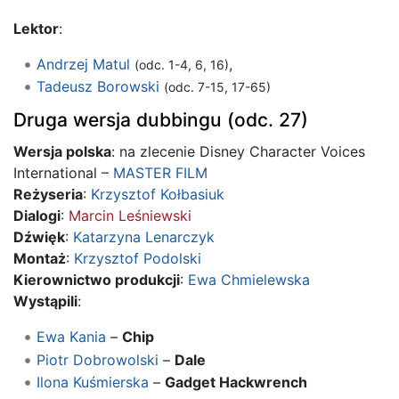
Lektor
:
Andrzej Matul
,
(odc. 1-4, 6, 16)
Tadeusz Borowski
(odc. 7-15, 17-65)
Druga wersja dubbingu (odc. 27)
Wersja polska
: na zlecenie Disney Character Voices
International –
MASTER FILM
Reżyseria
:
Krzysztof Kołbasiuk
Dialogi
:
Marcin Leśniewski
Dźwięk
:
Katarzyna Lenarczyk
Montaż
:
Krzysztof Podolski
Kierownictwo produkcji
:
Ewa Chmielewska
Wystąpili
:
Ewa Kania
–
Chip
Piotr Dobrowolski
–
Dale
Ilona Kuśmierska
–
Gadget Hackwrench