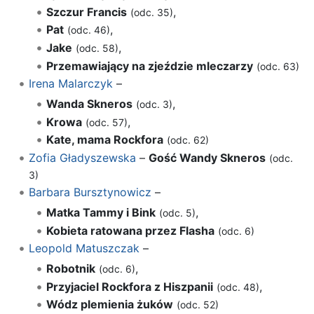
Szczur Francis
,
(odc. 35)
Pat
,
(odc. 46)
Jake
,
(odc. 58)
Przemawiający na zjeździe mleczarzy
(odc. 63)
Irena Malarczyk
–
Wanda Skneros
,
(odc. 3)
Krowa
,
(odc. 57)
Kate, mama Rockfora
(odc. 62)
Zofia Gładyszewska
–
Gość Wandy Skneros
(odc.
3)
Barbara Bursztynowicz
–
Matka Tammy i Bink
,
(odc. 5)
Kobieta ratowana przez Flasha
(odc. 6)
Leopold Matuszczak
–
Robotnik
,
(odc. 6)
Przyjaciel Rockfora z Hiszpanii
,
(odc. 48)
Wódz plemienia żuków
(odc. 52)