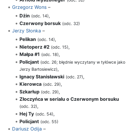
Grzegorz Wons
–
Dżin
,
(odc. 14)
Czerwony borsuk
(odc. 32)
Jerzy Słonka
–
Pelikan
,
(odc. 14)
Nietoperz #2
,
(odc. 15)
Małpa #1
,
(odc. 18)
Policjant
(odc. 26; błędnie wyczytany w tyłówce jako
,
Jerzy Bartosiewicz)
Ignacy Stanisławski
,
(odc. 27)
Kierowca
,
(odc. 29)
Szkarłup
,
(odc. 29)
Złoczyńca w serialu o Czerwonym borsuku
,
(odc. 32)
Hej Ty
,
(odc. 54)
Policjant
(odc. 55)
Dariusz Odija
–