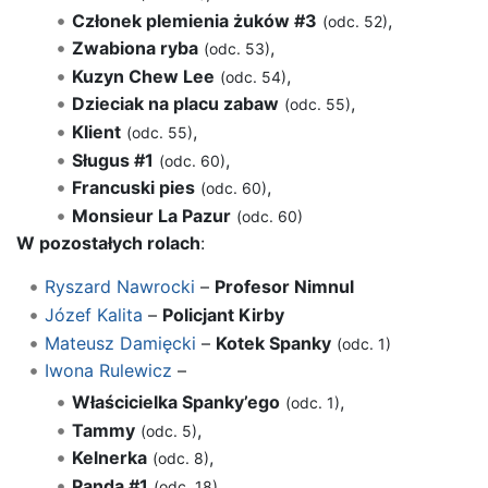
Członek plemienia żuków #3
,
(odc. 52)
Zwabiona ryba
,
(odc. 53)
Kuzyn Chew Lee
,
(odc. 54)
Dzieciak na placu zabaw
,
(odc. 55)
Klient
,
(odc. 55)
Sługus #1
,
(odc. 60)
Francuski pies
,
(odc. 60)
Monsieur La Pazur
(odc. 60)
W pozostałych rolach
:
Ryszard Nawrocki
–
Profesor Nimnul
Józef Kalita
–
Policjant Kirby
Mateusz Damięcki
–
Kotek Spanky
(odc. 1)
Iwona Rulewicz
–
Właścicielka Spanky’ego
,
(odc. 1)
Tammy
,
(odc. 5)
Kelnerka
,
(odc. 8)
Panda #1
,
(odc. 18)