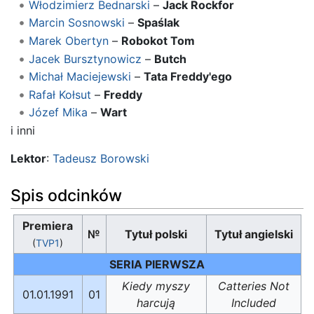
Włodzimierz Bednarski
–
Jack Rockfor
Marcin Sosnowski
–
Spaślak
Marek Obertyn
–
Robokot Tom
Jacek Bursztynowicz
–
Butch
Michał Maciejewski
–
Tata Freddy'ego
Rafał Kołsut
–
Freddy
Józef Mika
–
Wart
i inni
Lektor
:
Tadeusz Borowski
Spis odcinków
Premiera
№
Tytuł polski
Tytuł angielski
(
TVP1
)
SERIA PIERWSZA
Kiedy myszy
Catteries Not
01.01.1991
01
harcują
Included