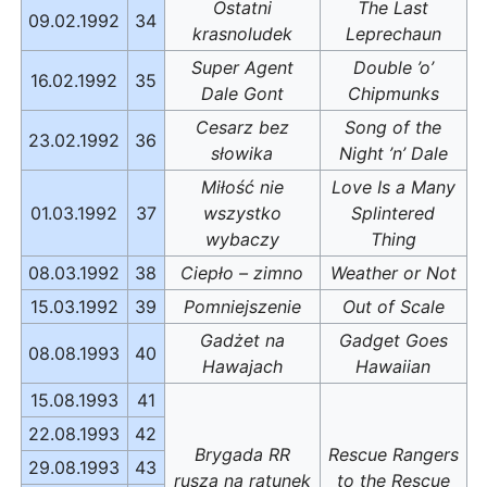
Ostatni
The Last
09.02.1992
34
krasnoludek
Leprechaun
Super Agent
Double ’o’
16.02.1992
35
Dale Gont
Chipmunks
Cesarz bez
Song of the
23.02.1992
36
słowika
Night ’n’ Dale
Miłość nie
Love Is a Many
01.03.1992
37
wszystko
Splintered
wybaczy
Thing
08.03.1992
38
Ciepło – zimno
Weather or Not
15.03.1992
39
Pomniejszenie
Out of Scale
Gadżet na
Gadget Goes
08.08.1993
40
Hawajach
Hawaiian
15.08.1993
41
22.08.1993
42
Brygada RR
Rescue Rangers
29.08.1993
43
rusza na ratunek
to the Rescue