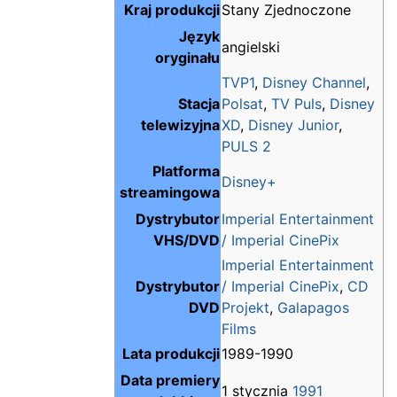
Kraj produkcji
Stany Zjednoczone
Język
angielski
oryginału
TVP1
,
Disney Channel
,
Stacja
Polsat
,
TV Puls
,
Disney
telewizyjna
XD
,
Disney Junior
,
PULS 2
Platforma
Disney+
streamingowa
Dystrybutor
Imperial Entertainment
VHS/DVD
/ Imperial CinePix
Imperial Entertainment
Dystrybutor
/ Imperial CinePix
,
CD
DVD
Projekt
,
Galapagos
Films
Lata produkcji
1989-1990
Data premiery
1 stycznia
1991