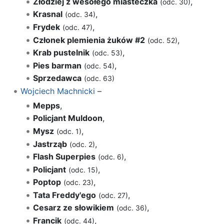
Złodziej z wesołego miasteczka
,
(odc. 30)
Krasnal
,
(odc. 34)
Frydek
,
(odc. 47)
Członek plemienia żuków #2
,
(odc. 52)
Krab pustelnik
,
(odc. 53)
Pies barman
,
(odc. 54)
Sprzedawca
(odc. 63)
Wojciech Machnicki
–
Mepps
,
Policjant Muldoon
,
Mysz
,
(odc. 1)
Jastrząb
,
(odc. 2)
Flash Superpies
,
(odc. 6)
Policjant
,
(odc. 15)
Poptop
,
(odc. 23)
Tata Freddy'ego
,
(odc. 27)
Cesarz ze słowikiem
,
(odc. 36)
Francik
,
(odc. 44)