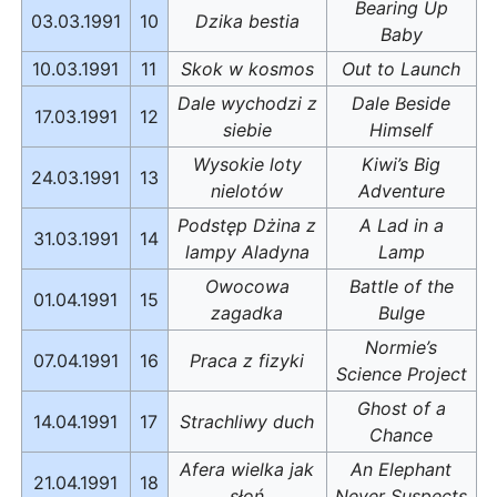
Bearing Up
03.03.1991
10
Dzika bestia
Baby
10.03.1991
11
Skok w kosmos
Out to Launch
Dale wychodzi z
Dale Beside
17.03.1991
12
siebie
Himself
Wysokie loty
Kiwi’s Big
24.03.1991
13
nielotów
Adventure
Podstęp Dżina z
A Lad in a
31.03.1991
14
lampy Aladyna
Lamp
Owocowa
Battle of the
01.04.1991
15
zagadka
Bulge
Normie’s
07.04.1991
16
Praca z fizyki
Science Project
Ghost of a
14.04.1991
17
Strachliwy duch
Chance
Afera wielka jak
An Elephant
21.04.1991
18
słoń
Never Suspects