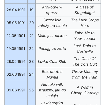
Krokodyl w
A Case of
28.04.1991
19
operze
Stageblight
Szczęście
The Luck Stops
05.05.1991
20
zależy od ciebie
Here
Fake Me to
12.05.1991
21
Małe jest piękne
Your Leader
Last Train to
19.05.1991
22
Pociąg ze złota
Cashville
The Case Of
26.05.1991
23
Ku-ku Cola Klub
The Cola Cult
Bezrobotna
Throw Mummy
02.06.1991
24
Mumia
from the Train
Nie taki wilk
A Wolf in
09.06.1991
25
straszny, jak go
Cheap Clothing
malują
I zwierzątko