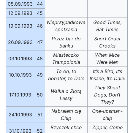
05.09.1993
44
12.09.1993
45
Nieprzypadkowe
Good Times,
19.09.1993
46
spotkania
Bat Times
Przez bar do
Short Order
26.09.1993
47
banku
Crooks
Miasteczko
When Mice
03.10.1993
48
Trampolonia
Were Men
To on, to
It’s a Bird, It’s
10.10.1993
49
bohater, to Dale
Insane, It’s Dale!
They Shoot
Walka o Złotą
17.10.1993
50
Dogs, Don’t
Lessy
They?
Nabrałem cię
One-upsman-
24.10.1993
51
Chip
chip
Bzyczek chce
Zipper, Come
31.10.1993
52