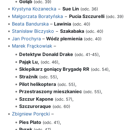
Gołąb
(odc. 39)
Krystyna Kozanecka
−
Sue Lin
(odc. 36)
Małgorzata Boratyńska
−
Pucia Szczurelli
(odc. 39)
Beata Bandurska
–
Lawinia
(odc. 40)
Stanisław Biczysko
−
Szakabaka
(odc. 40)
Jan Prochyra
–
Wódz plemienia
(odc. 40)
Marek Frąckowiak
–
Detektyw Donald Drake
,
(odc. 41-45)
Pająk Lu,
,
(odc. 46)
Sklepikarz goniący Brygadę RR
,
(odc. 54)
Strażnik
,
(odc. 55)
Pilot helikoptera
,
(odc. 55)
Przestraszony mieszkaniec
,
(odc. 55)
Szczur Kapone
,
(odc. 57)
Szczuroraque
(odc. 60)
Zbigniew Poręcki
–
Pies Plato
,
(odc. 41)
Pyrek
,
(odc. 47)