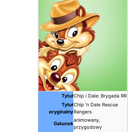
Tytuł
Chip i Dale: Brygada RR
Tytuł
Chip ’n Dale Rescue
oryginalny
Rangers
animowany,
Gatunek
przygodowy