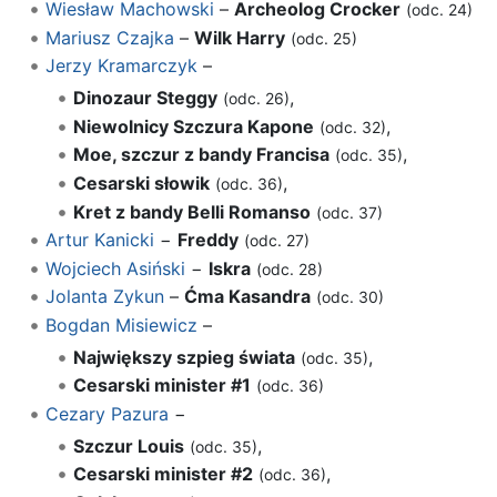
Wiesław Machowski
–
Archeolog Crocker
(odc. 24)
Mariusz Czajka
–
Wilk Harry
(odc. 25)
Jerzy Kramarczyk
–
Dinozaur Steggy
,
(odc. 26)
Niewolnicy Szczura Kapone
,
(odc. 32)
Moe, szczur z bandy Francisa
,
(odc. 35)
Cesarski słowik
,
(odc. 36)
Kret z bandy Belli Romanso
(odc. 37)
Artur Kanicki
−
Freddy
(odc. 27)
Wojciech Asiński
−
Iskra
(odc. 28)
Jolanta Zykun
–
Ćma Kasandra
(odc. 30)
Bogdan Misiewicz
–
Największy szpieg świata
,
(odc. 35)
Cesarski minister #1
(odc. 36)
Cezary Pazura
−
Szczur Louis
,
(odc. 35)
Cesarski minister #2
,
(odc. 36)