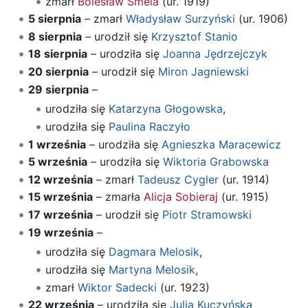
zmarł
Bolesław Smela
(ur. 1919)
5 sierpnia
– zmarł
Władysław Surzyński
(ur. 1906)
8 sierpnia
– urodził się
Krzysztof Stanio
18 sierpnia
– urodziła się
Joanna Jędrzejczyk
20 sierpnia
– urodził się
Miron Jagniewski
29 sierpnia
–
urodziła się
Katarzyna Głogowska
,
urodziła się
Paulina Raczyło
1 września
– urodziła się
Agnieszka Maracewicz
5 września
– urodziła się
Wiktoria Grabowska
12 września
– zmarł
Tadeusz Cygler
(ur. 1914)
15 września
– zmarła
Alicja Sobieraj
(ur. 1915)
17 września
– urodził się
Piotr Stramowski
19 września
–
urodziła się
Dagmara Melosik
,
urodziła się
Martyna Melosik
,
zmarł
Wiktor Sadecki
(ur. 1923)
22 września
– urodziła się
Julia Kuczyńska