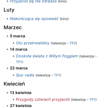
Przyjaciół się nie zdradza
(kino)
Luty
Niekończąca się opowieść
(kino)
Marzec
5 marca
Oto przetrwaliśmy
(telewizja –
TP2
)
14 marca
Dookoła świata z Willym Foggiem
(telewizja –
TP1
)
22 marca
Quo vadis
(telewizja –
TP1
)
Kwiecień
13 kwietnia
Przygody czterech przyjaciół
(telewizja –
TP1
)
27 kwietnia