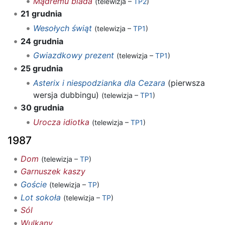
Mądremu biada
(telewizja –
TP2
)
21 grudnia
Wesołych świąt
(telewizja –
TP1
)
24 grudnia
Gwiazdkowy prezent
(telewizja –
TP1
)
25 grudnia
Asterix i niespodzianka dla Cezara
(pierwsza
wersja dubbingu)
(telewizja –
TP1
)
30 grudnia
Urocza idiotka
(telewizja –
TP1
)
1987
Dom
(telewizja –
TP
)
Garnuszek kaszy
Goście
(telewizja –
TP
)
Lot sokoła
(telewizja –
TP
)
Sól
Wulkany