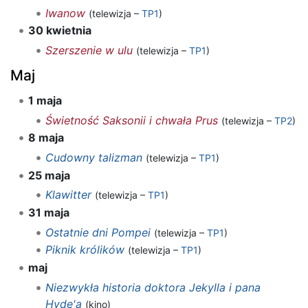
Iwanow
(telewizja –
TP1
)
30 kwietnia
Szerszenie w ulu
(telewizja –
TP1
)
Maj
1 maja
Świetność Saksonii i chwała Prus
(telewizja –
TP2
)
8 maja
Cudowny talizman
(telewizja –
TP1
)
25 maja
Klawitter
(telewizja –
TP1
)
31 maja
Ostatnie dni Pompei
(telewizja –
TP1
)
Piknik królików
(telewizja –
TP1
)
maj
Niezwykła historia doktora Jekylla i pana
Hyde'a
(kino)