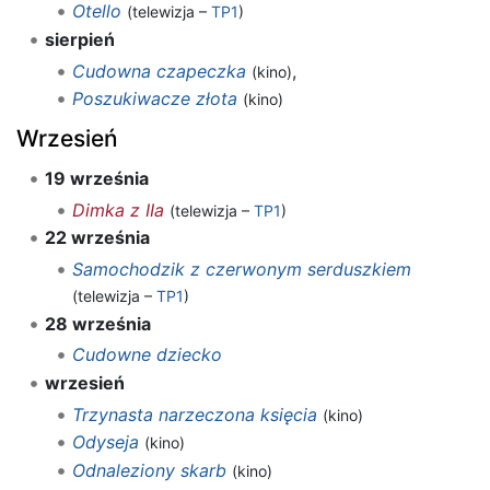
Otello
(telewizja –
TP1
)
sierpień
Cudowna czapeczka
,
(kino)
Poszukiwacze złota
(kino)
Wrzesień
19 września
Dimka z IIa
(telewizja –
TP1
)
22 września
Samochodzik z czerwonym serduszkiem
(telewizja –
TP1
)
28 września
Cudowne dziecko
wrzesień
Trzynasta narzeczona księcia
(kino)
Odyseja
(kino)
Odnaleziony skarb
(kino)