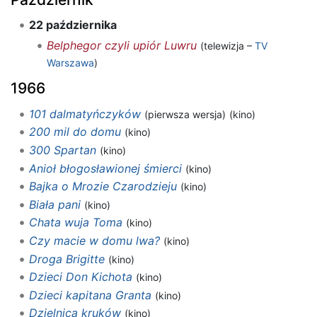
22 października
Belphegor czyli upiór Luwru
(telewizja –
TV
Warszawa
)
1966
101 dalmatyńczyków
(pierwsza wersja)
(kino)
200 mil do domu
(kino)
300 Spartan
(kino)
Anioł błogosławionej śmierci
(kino)
Bajka o Mrozie Czarodzieju
(kino)
Biała pani
(kino)
Chata wuja Toma
(kino)
Czy macie w domu lwa?
(kino)
Droga Brigitte
(kino)
Dzieci Don Kichota
(kino)
Dzieci kapitana Granta
(kino)
Dzielnica kruków
(kino)