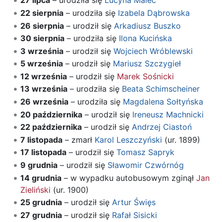
27 lipca
– urodziła się
Lucyna Malec
22 sierpnia
– urodziła się
Izabela Dąbrowska
26 sierpnia
– urodził się
Arkadiusz Buszko
30 sierpnia
– urodziła się
Ilona Kucińska
3 września
– urodził się
Wojciech Wróblewski
5 września
– urodził się
Mariusz Szczygieł
12 września
– urodził się
Marek Sośnicki
13 września
– urodziła się
Beata Schimscheiner
26 września
– urodziła się
Magdalena Sołtyńska
20 października
– urodził się
Ireneusz Machnicki
22 października
– urodził się
Andrzej Ciastoń
7 listopada
– zmarł
Karol Leszczyński
(ur. 1899)
17 listopada
– urodził się
Tomasz Sapryk
9 grudnia
– urodził się
Sławomir Czwórnóg
14 grudnia
– w wypadku autobusowym zginął
Jan
Zieliński
(ur. 1900)
25 grudnia
– urodził się
Artur Święs
27 grudnia
– urodził się
Rafał Sisicki