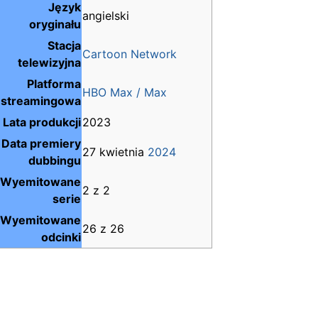
Język
angielski
oryginału
Stacja
Cartoon Network
telewizyjna
Platforma
HBO Max / Max
streamingowa
Lata produkcji
2023
Data premiery
27 kwietnia
2024
dubbingu
Wyemitowane
2 z 2
serie
Wyemitowane
26 z 26
odcinki