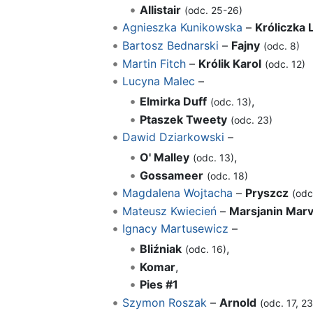
Allistair
(odc. 25-26)
Agnieszka Kunikowska
–
Króliczka 
Bartosz Bednarski
–
Fajny
(odc. 8)
Martin Fitch
–
Królik Karol
(odc. 12)
Lucyna Malec
–
Elmirka Duff
,
(odc. 13)
Ptaszek Tweety
(odc. 23)
Dawid Dziarkowski
–
O' Malley
,
(odc. 13)
Gossameer
(odc. 18)
Magdalena Wojtacha
–
Pryszcz
(odc
Mateusz Kwiecień
–
Marsjanin Marv
Ignacy Martusewicz
–
Bliźniak
,
(odc. 16)
Komar
,
Pies #1
Szymon Roszak
–
Arnold
(odc. 17, 23