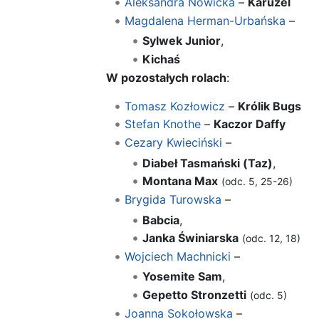
Aleksandra Nowicka
–
Karuzel
Magdalena Herman-Urbańska
–
Sylwek Junior
,
Kichaś
W pozostałych rolach
:
Tomasz Kozłowicz
–
Królik Bugs
Stefan Knothe
–
Kaczor Daffy
Cezary Kwieciński
–
Diabeł Tasmański (Taz)
,
Montana Max
(odc. 5, 25-26)
Brygida Turowska
–
Babcia
,
Janka Świniarska
(odc. 12, 18)
Wojciech Machnicki
–
Yosemite Sam
,
Gepetto Stronzetti
(odc. 5)
Joanna Sokołowska
–