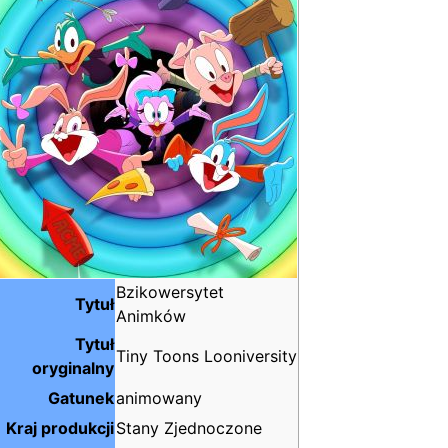
Bzikowersytet
Tytuł
Animków
Tytuł
Tiny Toons Looniversity
oryginalny
Gatunek
animowany
Kraj produkcji
Stany Zjednoczone