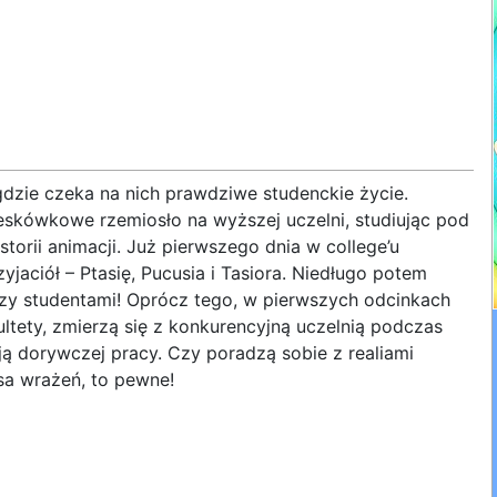
, gdzie czeka na nich prawdziwe studenckie życie.
eskówkowe rzemiosło na wyższej uczelni, studiując pod
torii animacji. Już pierwszego dnia w college’u
yjaciół – Ptasię, Pucusia i Tasiora. Niedługo potem
zy studentami! Oprócz tego, w pierwszych odcinkach
ltety, zmierzą się z konkurencyjną uczelnią podczas
ą dorywczej pracy. Czy poradzą sobie z realiami
sa wrażeń, to pewne!