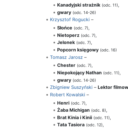
Kanadyjski strażnik
,
(odc. 11)
gwary
(odc. 14-26)
Krzysztof Rogucki
–
Słońce
,
(odc. 7)
Nietoperz
,
(odc. 7)
Jelonek
,
(odc. 7)
Popcorn księgowy
(odc. 16)
Tomasz Jarosz
–
Chester
,
(odc. 7)
Niepokojący Nathan
,
(odc. 11)
gwary
(odc. 14-26)
Zbigniew Suszyński
–
Lektor filmo
Robert Kowalski
–
Henri
,
(odc. 7)
Żaba Michigan
,
(odc. 8)
Brat Kinia i Kinii
,
(odc. 11)
Tata Tasiora
,
(odc. 12)