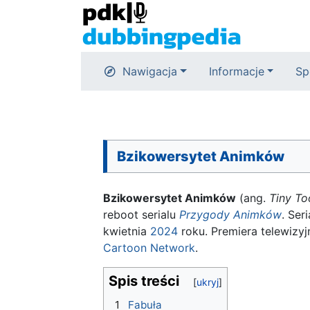
Nawigacja
Informacje
Sp
Bzikowersytet Animków
Bzikowersytet Animków
(ang.
Tiny To
reboot serialu
Przygody Animków
. Ser
kwietnia
2024
roku. Premiera telewizyj
Cartoon Network
.
Spis treści
1
Fabuła