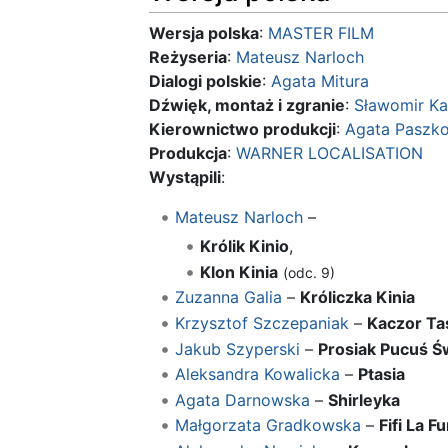
Wersja polska
:
MASTER FILM
Reżyseria
:
Mateusz Narloch
Dialogi polskie
:
Agata Mitura
Dźwięk, montaż i zgranie
:
Sławomir Ka
Kierownictwo produkcji
:
Agata Paszk
Produkcja
:
WARNER LOCALISATION
Wystąpili
:
Mateusz Narloch
–
Królik Kinio
,
Klon Kinia
(odc. 9)
Zuzanna Galia
–
Króliczka Kinia
Krzysztof Szczepaniak
–
Kaczor Ta
Jakub Szyperski
–
Prosiak Pucuś Św
Aleksandra Kowalicka
–
Ptasia
Agata Darnowska
–
Shirleyka
Małgorzata Gradkowska
–
Fifi La F