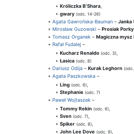
Króliczka B’Shara
,
gwary
(odc. 14-26)
Agata Gawrońska-Bauman
–
Janka 
Mirosław Guzowski
–
Prosiak Porky
Tomasz Organek
–
Magiczna mysz 
Rafał Fudalej
–
Kucharz Renaldo
,
(odc. 3)
Łasica
(odc. 8)
Dariusz Odija
–
Kurak Leghorn
(odc.
Agata Paszkowska
–
Ling
,
(odc. 6)
Stephanie
(odc. 7)
Paweł Wojtaszek
–
Tommy Rekin
,
(odc. 6)
Sven
,
(odc. 7)
Spiker
,
(odc. 8)
John Lee Dove
,
(odc. 9)