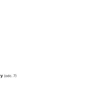
wy
(odc. 7)