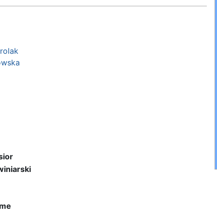
rolak
owska
sior
iniarski
ume