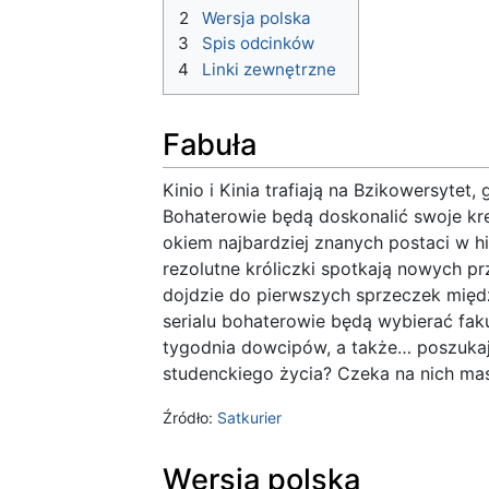
2
Wersja polska
3
Spis odcinków
4
Linki zewnętrzne
Fabuła
Kinio i Kinia trafiają na Bzikowersytet
Bohaterowie będą doskonalić swoje kr
okiem najbardziej znanych postaci w his
rezolutne króliczki spotkają nowych prz
dojdzie do pierwszych sprzeczek międ
serialu bohaterowie będą wybierać faku
tygodnia dowcipów, a także… poszukaj
studenckiego życia? Czeka na nich ma
Źródło:
Satkurier
Wersja polska