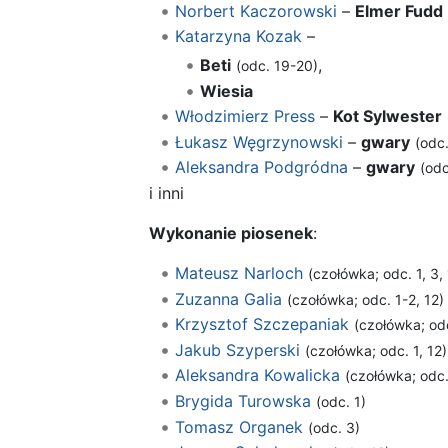
Norbert Kaczorowski
–
Elmer Fudd
Katarzyna Kozak
–
Beti
,
(odc. 19-20)
Wiesia
Włodzimierz Press
–
Kot Sylwester
Łukasz Węgrzynowski
–
gwary
(odc
Aleksandra Podgródna
–
gwary
(odc
i inni
Wykonanie piosenek
:
Mateusz Narloch
(czołówka; odc. 1, 3, 
Zuzanna Galia
(czołówka; odc. 1-2, 12)
Krzysztof Szczepaniak
(czołówka; odc
Jakub Szyperski
(czołówka; odc. 1, 12)
Aleksandra Kowalicka
(czołówka; odc.
Brygida Turowska
(odc. 1)
Tomasz Organek
(odc. 3)