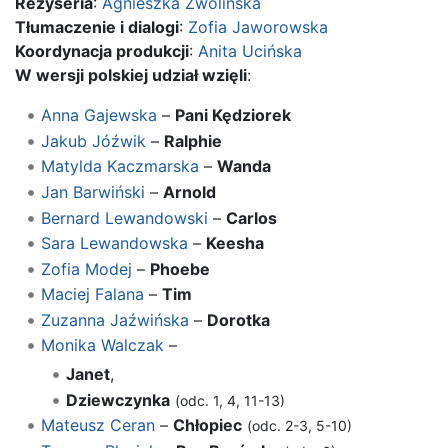
Reżyseria
:
Agnieszka Zwolińska
Tłumaczenie i dialogi
:
Zofia Jaworowska
Koordynacja produkcji
:
Anita Ucińska
W wersji polskiej udział wzięli
:
Anna Gajewska
–
Pani Kędziorek
Jakub Jóźwik
–
Ralphie
Matylda Kaczmarska
–
Wanda
Jan Barwiński
–
Arnold
Bernard Lewandowski
–
Carlos
Sara Lewandowska
–
Keesha
Zofia Modej
–
Phoebe
Maciej Falana
–
Tim
Zuzanna Jaźwińska
–
Dorotka
Monika Walczak
–
Janet
,
Dziewczynka
(odc. 1, 4, 11-13)
Mateusz Ceran
–
Chłopiec
(odc. 2-3, 5-10)