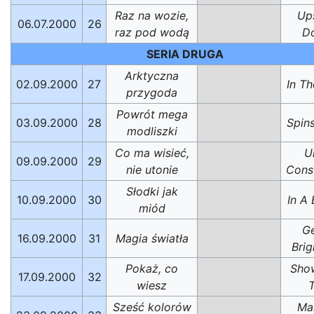
Raz na wozie,
Up
06.07.2000
26
raz pod wodą
D
SERIA DRUGA
Arktyczna
02.09.2000
27
In Th
przygoda
Powrót mega
03.09.2000
28
Spin
modliszki
Co ma wisieć,
U
09.09.2000
29
nie utonie
Cons
Słodki jak
10.09.2000
30
In A
miód
Ge
16.09.2000
31
Magia światła
Brig
Pokaż, co
Sho
17.09.2000
32
wiesz
T
Sześć kolorów
Ma