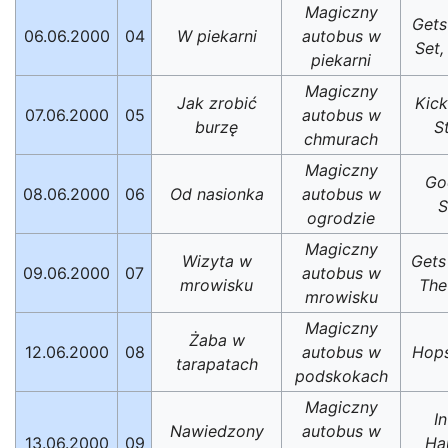
Magiczny
Gets
06.06.2000
04
W piekarni
autobus w
Set
piekarni
Magiczny
Jak zrobić
Kic
07.06.2000
05
autobus w
burzę
S
chmurach
Magiczny
Go
08.06.2000
06
Od nasionka
autobus w
S
ogrodzie
Magiczny
Wizyta w
Gets
09.06.2000
07
autobus w
mrowisku
The
mrowisku
Magiczny
Żaba w
12.06.2000
08
autobus w
Hop
tarapatach
podskokach
Magiczny
I
Nawiedzony
autobus w
13.06.2000
09
Ha