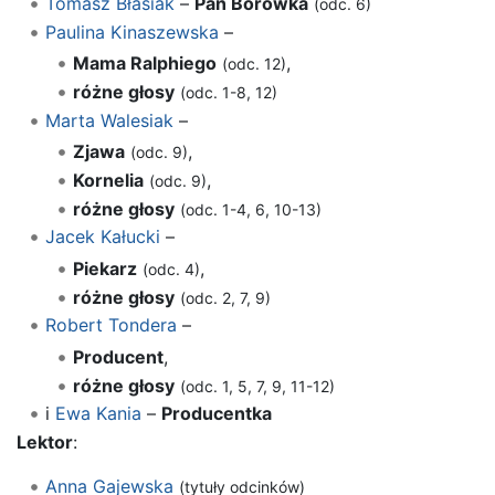
Tomasz Błasiak
–
Pan Borówka
(odc. 6)
Paulina Kinaszewska
–
Mama Ralphiego
,
(odc. 12)
różne głosy
(odc. 1-8, 12)
Marta Walesiak
–
Zjawa
,
(odc. 9)
Kornelia
,
(odc. 9)
różne głosy
(odc. 1-4, 6, 10-13)
Jacek Kałucki
–
Piekarz
,
(odc. 4)
różne głosy
(odc. 2, 7, 9)
Robert Tondera
–
Producent
,
różne głosy
(odc. 1, 5, 7, 9, 11-12)
i
Ewa Kania
–
Producentka
Lektor
:
Anna Gajewska
(tytuły odcinków)