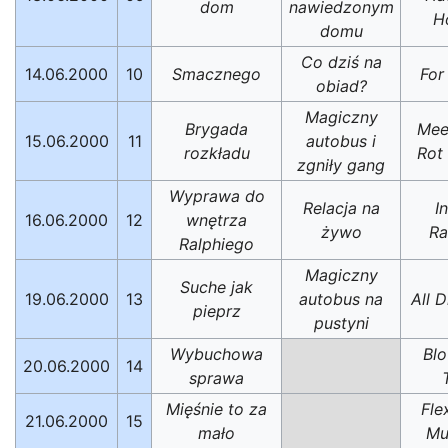
dom
nawiedzonym
H
domu
Co dziś na
14.06.2000
10
Smacznego
For
obiad?
Magiczny
Brygada
Mee
15.06.2000
11
autobus i
rozkładu
Rot
zgniły gang
Wyprawa do
Relacja na
I
16.06.2000
12
wnętrza
żywo
Ra
Ralphiego
Magiczny
Suche jak
19.06.2000
13
autobus na
All 
pieprz
pustyni
Wybuchowa
Blo
20.06.2000
14
sprawa
Mięśnie to za
Fle
21.06.2000
15
mało
Mu