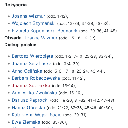
Reżyseria
:
Joanna Wizmur
,
(odc. 1-12)
Wojciech Szymański
,
(odc. 13-28, 37-39, 49-52)
Elżbieta Kopocińska-Bednarek
(odc. 29-36, 41-48)
Obsada
:
Joanna Wizmur
(odc. 15-16, 19-32)
Dialogi polskie
:
Bartosz Wierzbięta
,
(odc. 1-2, 7-10, 25-28, 33-34)
Joanna Serafińska
,
(odc. 3-4, 39)
Anna Celińska
,
(odc. 5-6, 17-18, 23-24, 43-44)
Barbara Robaczewska
,
(odc. 11-12)
Joanna Sobierska
,
(odc. 13-14)
Agnieszka Zwolińska
,
(odc. 15-16)
Dariusz Paprocki
,
(odc. 19-20, 31-32, 41-42, 47-48)
Hanna Górecka
,
(odc. 21-22, 37-38, 45-46, 49-50)
Katarzyna Wojsz-Saaid
,
(odc. 29-31)
Ewa Ziemska
,
(odc. 35-36)