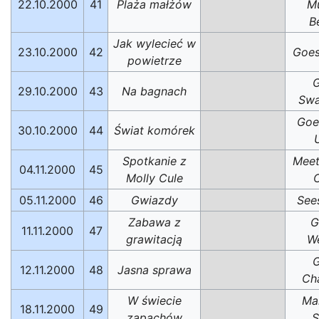
22.10.2000
41
Plaża małżów
Mu
B
Jak wylecieć w
23.10.2000
42
Goes
powietrze
G
29.10.2000
43
Na bagnach
Sw
Goe
30.10.2000
44
Świat komórek
Spotkanie z
Meet
04.11.2000
45
Molly Cule
C
05.11.2000
46
Gwiazdy
See
Zabawa z
G
11.11.2000
47
grawitacją
We
G
12.11.2000
48
Jasna sprawa
Ch
W świecie
Ma
18.11.2000
49
zapachów
S