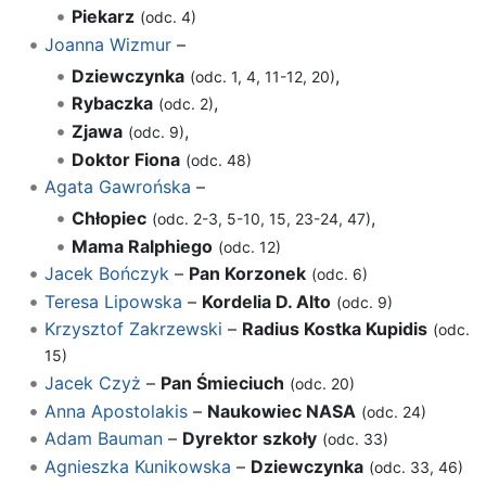
Piekarz
(odc. 4)
Joanna Wizmur
–
Dziewczynka
,
(odc. 1, 4, 11-12, 20)
Rybaczka
,
(odc. 2)
Zjawa
,
(odc. 9)
Doktor Fiona
(odc. 48)
Agata Gawrońska
–
Chłopiec
,
(odc. 2-3, 5-10, 15, 23-24, 47)
Mama Ralphiego
(odc. 12)
Jacek Bończyk
–
Pan Korzonek
(odc. 6)
Teresa Lipowska
–
Kordelia D. Alto
(odc. 9)
Krzysztof Zakrzewski
–
Radius Kostka Kupidis
(odc.
15)
Jacek Czyż
–
Pan Śmieciuch
(odc. 20)
Anna Apostolakis
–
Naukowiec NASA
(odc. 24)
Adam Bauman
–
Dyrektor szkoły
(odc. 33)
Agnieszka Kunikowska
–
Dziewczynka
(odc. 33, 46)