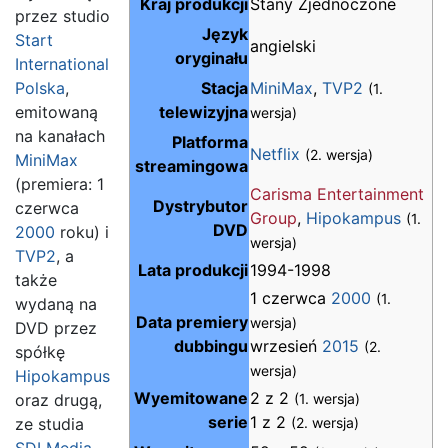
Kraj produkcji
Stany Zjednoczone
przez studio
Język
Start
angielski
oryginału
International
Polska
,
Stacja
MiniMax
,
TVP2
(1.
emitowaną
telewizyjna
wersja)
na kanałach
Platforma
Netflix
(2. wersja)
MiniMax
streamingowa
(premiera: 1
Carisma Entertainment
Dystrybutor
czerwca
Group
,
Hipokampus
(1.
DVD
2000
roku) i
wersja)
TVP2
, a
Lata produkcji
1994-1998
także
1 czerwca
2000
(1.
wydaną na
Data premiery
wersja)
DVD przez
dubbingu
wrzesień
2015
(2.
spółkę
wersja)
Hipokampus
Wyemitowane
2 z 2
oraz drugą,
(1. wersja)
serie
1 z 2
ze studia
(2. wersja)
SDI Media