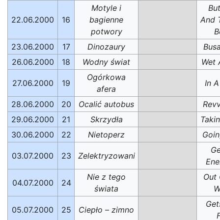
Motyle i
But
22.06.2000
16
bagienne
And 
potwory
B
23.06.2000
17
Dinozaury
Busa
26.06.2000
18
Wodny świat
Wet 
Ogórkowa
27.06.2000
19
In A
afera
28.06.2000
20
Ocalić autobus
Revv
29.06.2000
21
Skrzydła
Takin
30.06.2000
22
Nietoperz
Goin
Ge
03.07.2000
23
Zelektryzowani
Ene
Nie z tego
Out 
04.07.2000
24
świata
W
Get
05.07.2000
25
Ciepło – zimno