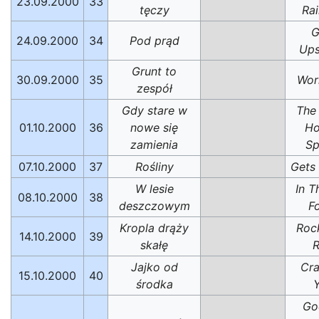
23.09.2000
33
tęczy
Ra
G
24.09.2000
34
Pod prąd
Ups
Grunt to
30.09.2000
35
Wor
zespół
Gdy stare w
The
01.10.2000
36
nowe się
Ho
zamienia
Sp
07.10.2000
37
Rośliny
Gets
W lesie
In T
08.10.2000
38
deszczowym
F
Kropla drąży
Roc
14.10.2000
39
skałę
R
Jajko od
Cra
15.10.2000
40
środka
Go