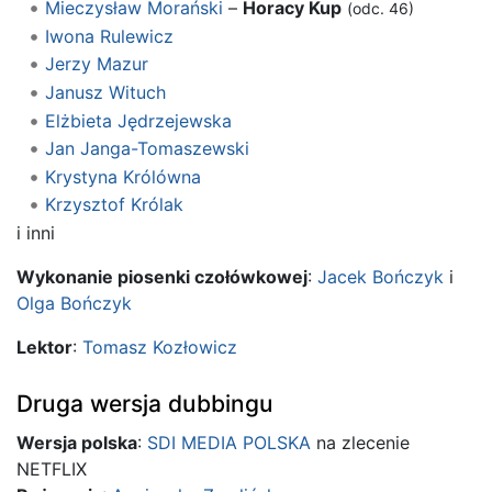
Mieczysław Morański
–
Horacy Kup
(odc. 46)
Iwona Rulewicz
Jerzy Mazur
Janusz Wituch
Elżbieta Jędrzejewska
Jan Janga-Tomaszewski
Krystyna Królówna
Krzysztof Królak
i inni
Wykonanie piosenki czołówkowej
:
Jacek Bończyk
i
Olga Bończyk
Lektor
:
Tomasz Kozłowicz
Druga wersja dubbingu
Wersja polska
:
SDI MEDIA POLSKA
na zlecenie
NETFLIX