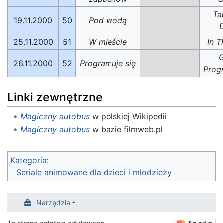
Ta
19.11.2000
50
Pod wodą
D
25.11.2000
51
W mieście
In T
G
26.11.2000
52
Programuje się
Prog
Linki zewnętrzne
Magiczny autobus
w polskiej Wikipedii
Magiczny autobus
w bazie filmweb.pl
Kategoria
:
Seriale animowane dla dzieci i młodzieży
Narzędzia
Tę stronę ostatnio edytowano