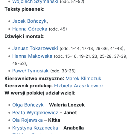
Wojciech Szymański
(odc. 51-52)
Teksty piosenek
:
Jacek Bończyk
,
Hanna Górecka
(odc. 45)
Dźwięk i montaż
:
Janusz Tokarzewski
,
(odc. 1-14, 17-18, 29-36, 41-48)
Hanna Makowska
(odc. 15-16, 19-21, 23, 25-28, 37-39,
,
49-52)
Paweł Tymosiak
(odc. 33-36)
Kierownictwo muzyczne
:
Marek Klimczuk
Kierownik produkcji
:
Elżbieta Araszkiewicz
W wersji polskiej udział wzięli
:
Olga Bończyk
–
Waleria Loczek
Beata Wyrąbkiewicz
–
Janet
Ola Rojewska
–
Kitka
Krystyna Kozanecka
–
Anabella