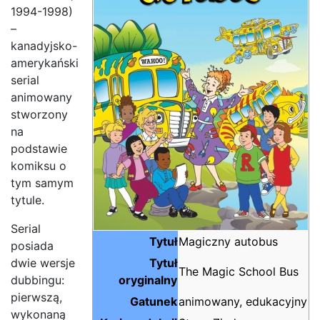
1994-1998)
–
kanadyjsko-
amerykański
serial
animowany
stworzony
na
podstawie
komiksu o
tym samym
tytule.
Serial
Tytuł
Magiczny autobus
posiada
dwie wersje
Tytuł
The Magic School Bus
dubbingu:
oryginalny
pierwszą,
Gatunek
animowany, edukacyjny
wykonaną