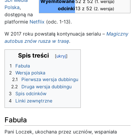
Wyemitowane
52 z 52
(1. wersja)
Polska
,
odcinki
13 z 52
(2. wersja)
dostępną na
platformie
Netflix
(odc. 1-13).
W 2017 roku powstałą kontynuacja serialu –
Magiczny
autobus znów rusza w trasę
.
Spis treści
1
Fabuła
2
Wersja polska
2.1
Pierwsza wersja dubbingu
2.2
Druga wersja dubbingu
3
Spis odcinków
4
Linki zewnętrzne
Fabuła
Pani Loczek, ukochana przez uczniów, wspaniała