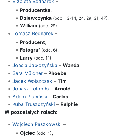
Elżbieta Bednarek
–
Producentka
,
Dziewczynka
,
(odc. 13-14, 24, 29, 31, 47)
William
(odc. 29)
Tomasz Bednarek
–
Producent
,
Fotograf
,
(odc. 6)
Larry
(odc. 11)
Joasia Jabłczyńska
–
Wanda
Sara Müldner
–
Phoebe
Jacek Wolszczak
–
Tim
Jonasz Tołopiło
–
Arnold
Adam Pluciński
–
Carlos
Kuba Truszczyński
–
Ralphie
W pozostałych rolach
:
Wojciech Paszkowski
–
Ojciec
,
(odc. 1)