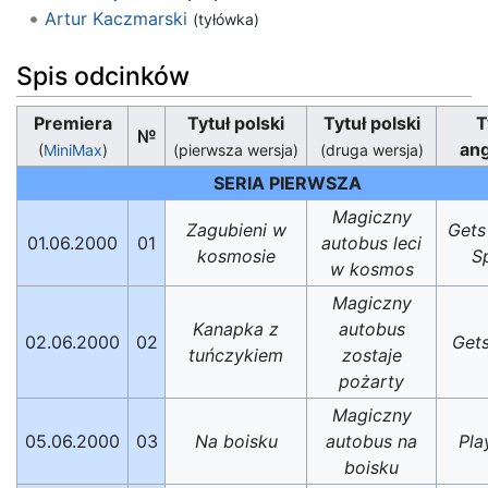
Artur Kaczmarski
(tyłówka)
Spis odcinków
Premiera
Tytuł polski
Tytuł polski
T
№
ang
(
MiniMax
)
(pierwsza wersja)
(druga wersja)
SERIA PIERWSZA
Magiczny
Zagubieni w
Gets
01.06.2000
01
autobus leci
kosmosie
S
w kosmos
Magiczny
Kanapka z
autobus
02.06.2000
02
Get
tuńczykiem
zostaje
pożarty
Magiczny
05.06.2000
03
Na boisku
autobus na
Pla
boisku