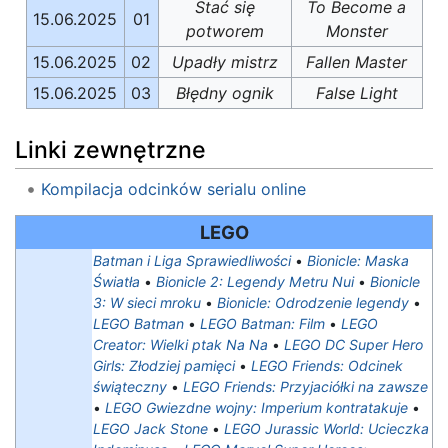
Stać się
To Become a
15.06.2025
01
potworem
Monster
15.06.2025
02
Upadły mistrz
Fallen Master
15.06.2025
03
Błędny ognik
False Light
Linki zewnętrzne
Kompilacja odcinków serialu online
LEGO
Batman i Liga Sprawiedliwości
•
Bionicle: Maska
Światła
•
Bionicle 2: Legendy Metru Nui
•
Bionicle
3: W sieci mroku
•
Bionicle: Odrodzenie legendy
•
LEGO Batman
•
LEGO Batman: Film
•
LEGO
Creator: Wielki ptak Na Na
•
LEGO DC Super Hero
Girls: Złodziej pamięci
•
LEGO Friends: Odcinek
świąteczny
•
LEGO Friends: Przyjaciółki na zawsze
•
LEGO Gwiezdne wojny: Imperium kontratakuje
•
LEGO Jack Stone
•
LEGO Jurassic World: Ucieczka