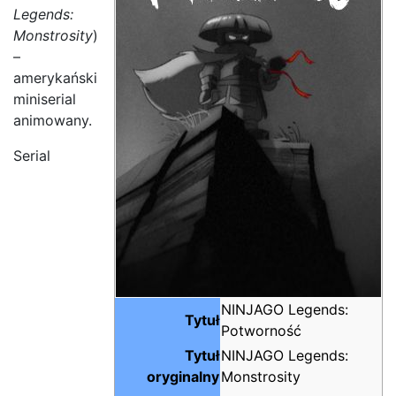
Legends:
Monstrosity
)
–
amerykański
miniserial
animowany.
Serial
NINJAGO Legends:
Tytuł
Potworność
Tytuł
NINJAGO Legends:
oryginalny
Monstrosity