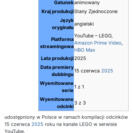
Gatunek
animowany
Kraj produkcji
Stany Zjednoczone
Język
angielski
oryginału
YouTube – LEGO,
Platforma
Amazon Prime Video
,
streamingowa
HBO Max
Lata produkcji
2025
Data premiery
15 czerwca
2025
dubbingu
Wyemitowane
1 z 1
serie
Wyemitowane
3 z 3
odcinki
udostępniony w Polsce w ramach kompilacji odcinków
15 czerwca
2025
roku na kanale LEGO w serwisie
YouTube.