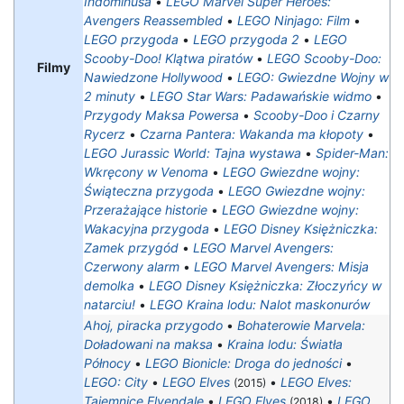
Indominusa
•
LEGO Marvel Super Heroes:
Avengers Reassembled
•
LEGO Ninjago: Film
•
LEGO przygoda
•
LEGO przygoda 2
•
LEGO
Scooby-Doo! Klątwa piratów
•
LEGO Scooby-Doo:
Filmy
Nawiedzone Hollywood
•
LEGO: Gwiezdne Wojny w
2 minuty
•
LEGO Star Wars: Padawańskie widmo
•
Przygody Maksa Powersa
•
Scooby-Doo i Czarny
Rycerz
•
Czarna Pantera: Wakanda ma kłopoty
•
LEGO Jurassic World: Tajna wystawa
•
Spider-Man:
Wkręcony w Venoma
•
LEGO Gwiezdne wojny:
Świąteczna przygoda
•
LEGO Gwiezdne wojny:
Przerażające historie
•
LEGO Gwiezdne wojny:
Wakacyjna przygoda
•
LEGO Disney Księżniczka:
Zamek przygód
•
LEGO Marvel Avengers:
Czerwony alarm
•
LEGO Marvel Avengers: Misja
demolka
•
LEGO Disney Księżniczka: Złoczyńcy w
natarciu!
•
LEGO Kraina lodu: Nalot maskonurów
Ahoj, piracka przygodo
•
Bohaterowie Marvela:
Doładowani na maksa
•
Kraina lodu: Światła
Północy
•
LEGO Bionicle: Droga do jedności
•
LEGO: City
•
LEGO Elves
•
LEGO Elves:
(2015)
Tajemnice Elvendale
•
LEGO Elves
•
LEGO
(2018)