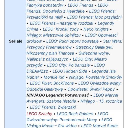
Fabryka bohaterów
•
LEGO Friends
•
LEGO
Friends: Opowieści z Heartlake
•
LEGO Friends:
Przyjaciółki na misji
•
LEGO Friends: Moc przyjaźni
•
LEGO Friends – następny rozdział
•
Legendy
Chima
•
LEGO: Kroniki Yody
•
Nexo Knights
•
Ninjago: Mistrzowie Spinjitzu
•
LEGO: Opowieści
Seriale
droidów
•
LEGO: Ruch oporu powstaje
•
Star Wars:
Przygody Freemakerów
•
Strażnicy Galaktyki:
Nikczemny plan Thanosa
•
Gwiezdne wojny.
Najlepsi z najlepszych
•
LEGO City: Miasto
przygód‎
•
LEGO City: Po bandzie
•
LEGO
DREAMZzz
•
LEGO Hidden Side
•
Legenda Isla
Nublar
•
Monkie Kid
•
Ninjago: Powstanie Smoków
•
LEGO Pixar: BrickToons
•
LEGO Gwiezdne wojny:
Odbuduj Galaktykę
•
Opowiastki Świnki Peppy
•
NINJAGO Legends: Potworność
•
LEGO Marvel
Avengers: Szalone historie
•
Ninjago – 15. rocznica
•
LEGO Friends: Zwierzaki
LEGO Szachy
•
LEGO Rock Raiders
•
LEGO
Gwiezdne wojny: Przebudzenie Mocy
•
LEGO
Ninjago Movie – Gra wideo
•
LEGO Marvel Super