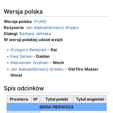
Wersja polska
Wersja polska
:
IYUNO
Reżyseria
:
Jan Aleksandrowicz-Krasko
Dialogi
:
Barbara Jelińska
W wersji polskiej udział wzięli
:
Grzegorz Kwiecień
–
Kai
Ewa Serwa
–
Daidan
Aleksander Sosiński
–
Mech
Jan Aleksandrowicz-Krasko
–
Old Fire Master
Ghost
Spis odcinków
Premiera
№
Tytuł polski
Tytuł angielski
SERIA PIERWSZA