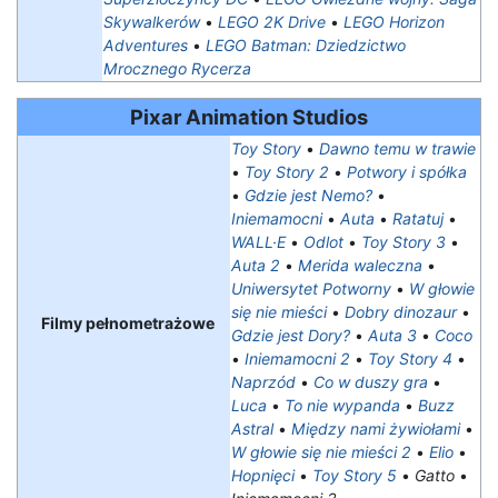
Skywalkerów
•
LEGO 2K Drive
•
LEGO Horizon
Adventures
•
LEGO Batman: Dziedzictwo
Mrocznego Rycerza
Pixar Animation Studios
Toy Story
•
Dawno temu w trawie
•
Toy Story 2
•
Potwory i spółka
•
Gdzie jest Nemo?
•
Iniemamocni
•
Auta
•
Ratatuj
•
WALL·E
•
Odlot
•
Toy Story 3
•
Auta 2
•
Merida waleczna
•
Uniwersytet Potworny
•
W głowie
się nie mieści
•
Dobry dinozaur
•
Filmy pełnometrażowe
Gdzie jest Dory?
•
Auta 3
•
Coco
•
Iniemamocni 2
•
Toy Story 4
•
Naprzód
•
Co w duszy gra
•
Luca
•
To nie wypanda
•
Buzz
Astral
•
Między nami żywiołami
•
W głowie się nie mieści 2
•
Elio
•
Hopnięci
•
Toy Story 5
•
Gatto
•