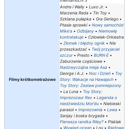
Iniemamocni 3
Andre i Wally
•
Luxo Jr.
•
Marzenia Reda
•
Tin Toy
•
Szklana pułapka
•
Gra Geriego
•
Ptasie sprawki
•
Nowy samochód
Mike'a
•
Odbijany
•
Niemowlę
kontratakuje
•
Człowiek-Orkiestra
•
Złomek i błędny ognik
•
Nie
przeszkadzać
•
Twój przyjaciel
szczur
•
Presto
•
BURN·E
•
Zaburzenie częściowe
•
Nadzwyczajna misja Asa
•
George i A.J.
•
Noc i Dzień
•
Toy
Filmy krótkometrażowe
Story: Wakacje na Hawajach
•
Toy Story: Zestaw pomniejszony
•
La Luna
•
Toy Story:
Imprezozaur Rex
•
Legenda o
niedźwiedziu Mor’du
•
Niebieski
parasol
•
Imprezownia
•
Lawa
•
Sanjay i boska brygada
•
Pierwsza randka Riley?
•
Pisklak
•
Wywiad-ocean
•
Lou
•
Rajdowa