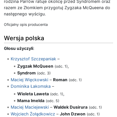
rodzina Parrów ratuje okolicę przed Syndromem oraz
razem ze Złomkiem przygotuj Zygzaka McQueena do
następnego wyścigu.
Oficjalny opis producenta
Wersja polska
Głosu użyczyli
:
Krzysztof Szczepaniak
–
Zygzak McQueen
,
(odc. 1)
Syndrom
(odc. 3)
Maciej Więckowski
–
Roman
(odc. 1)
Dominika Łakomska
–
Wioleta Laweta
,
(odc. 1)
Mama Imelda
(odc. 5)
Maciej Maciejewski
–
Waldek Dusirura
(odc. 1)
Wojciech Żołądkowicz
–
John Dzwon
(odc. 1)