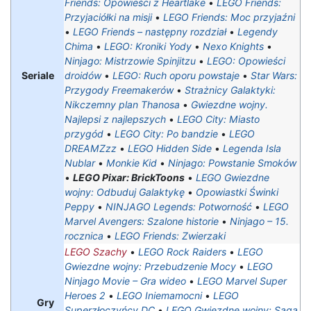
Friends: Opowieści z Heartlake
•
LEGO Friends:
Przyjaciółki na misji
•
LEGO Friends: Moc przyjaźni
•
LEGO Friends – następny rozdział
•
Legendy
Chima
•
LEGO: Kroniki Yody
•
Nexo Knights
•
Ninjago: Mistrzowie Spinjitzu
•
LEGO: Opowieści
Seriale
droidów
•
LEGO: Ruch oporu powstaje
•
Star Wars:
Przygody Freemakerów
•
Strażnicy Galaktyki:
Nikczemny plan Thanosa
•
Gwiezdne wojny.
Najlepsi z najlepszych
•
LEGO City: Miasto
przygód‎
•
LEGO City: Po bandzie
•
LEGO
DREAMZzz
•
LEGO Hidden Side
•
Legenda Isla
Nublar
•
Monkie Kid
•
Ninjago: Powstanie Smoków
•
LEGO Pixar: BrickToons
•
LEGO Gwiezdne
wojny: Odbuduj Galaktykę
•
Opowiastki Świnki
Peppy
•
NINJAGO Legends: Potworność
•
LEGO
Marvel Avengers: Szalone historie
•
Ninjago – 15.
rocznica
•
LEGO Friends: Zwierzaki
LEGO Szachy
•
LEGO Rock Raiders
•
LEGO
Gwiezdne wojny: Przebudzenie Mocy
•
LEGO
Ninjago Movie – Gra wideo
•
LEGO Marvel Super
Heroes 2
•
LEGO Iniemamocni
•
LEGO
Gry
Superzłoczyńcy DC
•
LEGO Gwiezdne wojny: Saga