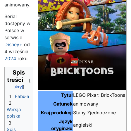
animowany.
Serial
dostępny w
Polsce w
serwisie
Disney+
od
4 września
2024
roku.
Spis
treści
Tytuł
LEGO Pixar: BrickToons
1
Fabuła
2
Gatunek
animowany
Wersja
Kraj produkcji
Stany Zjednoczone
polska
Język
3
angielski
oryginału
Spis