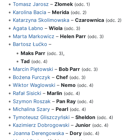
Tomasz Jarosz
–
Złomek
(odc. 1)
Karolina Bacia
–
Merida
(odc. 2)
Katarzyna Skolimowska
–
Czarownica
(odc. 2)
Agata Łabno
–
Wiola
(odc. 3)
Marta Markowicz
–
Helen Parr
(odc. 3)
Bartosz Łućko
–
Maks Parr
,
(odc. 3)
Tad
(odc. 4)
Marcin Piętowski
–
Bob Parr
(odc. 3)
Bożena Furczyk
–
Chef
(odc. 3)
Wiktor Waglowski
–
Nemo
(odc. 4)
Rafał Sisicki
–
Marlin
(odc. 4)
Szymon Roszak
–
Pan Ray
(odc. 4)
Michalina Szary
–
Pearl
(odc. 4)
Tymoteusz Gliszczyński
–
Sheldon
(odc. 4)
Kazimierz Dobrogowski
–
Junior
(odc. 4)
Joanna Derengowska
–
Dory
(odc. 4)