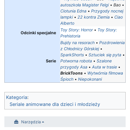
autoszkoła Magister Felgi
•
Bao
•
Ciotunia Edna
•
Przygody nocnej
lampki
•
22 kontra Ziemia
•
Ciao
Alberto
Toy Story: Horror
•
Toy Story:
Odcinki specjalne
Prehistoria
Bujdy na resorach
•
Pozdrowienia
z Chłodnicy Górskiej
•
SparkShorts
•
Sztuciek się pyta
•
Serie
Potworna robota
•
Szalone
przygody Asa
•
Auta w trasie
•
BrickToons
•
Wytwórnia filmowa
Śpioch
•
Niepokonani
Kategoria
:
Seriale animowane dla dzieci i młodzieży
Narzędzia