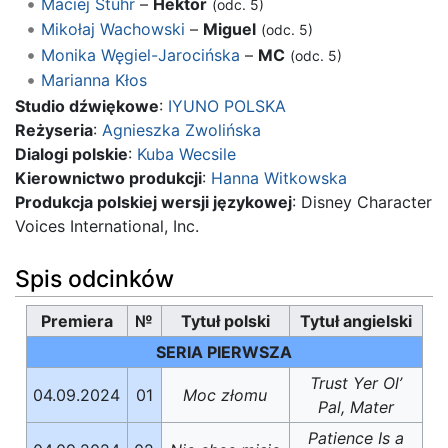
Maciej Stuhr
–
Hektor
(odc. 5)
Mikołaj Wachowski
–
Miguel
(odc. 5)
Monika Węgiel-Jarocińska
–
MC
(odc. 5)
Marianna Kłos
Studio dźwiękowe
:
IYUNO POLSKA
Reżyseria
:
Agnieszka Zwolińska
Dialogi polskie
:
Kuba Wecsile
Kierownictwo produkcji
:
Hanna Witkowska
Produkcja polskiej wersji językowej
: Disney Character
Voices International, Inc.
Spis odcinków
Premiera
№
Tytuł polski
Tytuł angielski
SERIA PIERWSZA
Trust Yer Ol’
04.09.2024
01
Moc złomu
Pal, Mater
Patience Is a