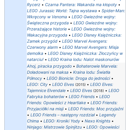
Rycerz
•
Czarna Pantera: Wakanda ma kłopoty
•
LEGO Jurassic World: Tajna wystawa
•
Spider-Man:
Wkręcony w Venoma
•
LEGO Gwiezdne wojny:
Świąteczna przygoda
•
LEGO Gwiezdne wojny:
Przerażające historie
•
LEGO Gwiezdne wojny:
Wakacyjna przygoda
•
LEGO Disney Księżniczka:
Zamek przygód
•
LEGO Marvel Avengers:
Czerwony alarm
•
LEGO Marvel Avengers: Misja
demolka
•
LEGO Disney Księżniczka: Złoczyńcy w
natarciu!
•
LEGO Kraina lodu: Nalot maskonurów
Ahoj, piracka przygodo
•
Bohaterowie Marvela:
Doładowani na maksa
•
Kraina lodu: Światła
Północy
•
LEGO Bionicle: Droga do jedności
•
LEGO: City
•
LEGO Elves
•
LEGO Elves:
(2015)
Tajemnice Elvendale
•
LEGO Elves
•
LEGO
(2018)
Fabryka bohaterów
•
LEGO Friends
•
LEGO
Friends: Opowieści z Heartlake
•
LEGO Friends:
Przyjaciółki na misji
•
LEGO Friends: Moc przyjaźni
•
LEGO Friends – następny rozdział
•
Legendy
Chima
•
LEGO: Kroniki Yody
•
Nexo Knights
•
Ninjago: Mistrzowie Spinjitzu
•
LEGO: Opowieści