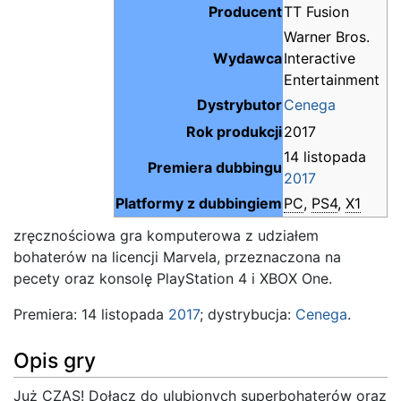
Producent
TT Fusion
Warner Bros.
Wydawca
Interactive
Entertainment
Dystrybutor
Cenega
Rok produkcji
2017
14 listopada
Premiera dubbingu
2017
Platformy z dubbingiem
PC
,
PS4
,
X1
zręcznościowa gra komputerowa z udziałem
bohaterów na licencji Marvela, przeznaczona na
pecety oraz konsolę PlayStation 4 i XBOX One.
Premiera: 14 listopada
2017
; dystrybucja:
Cenega
.
Opis gry
Już CZAS! Dołącz do ulubionych superbohaterów oraz