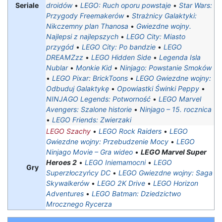
Seriale
droidów
•
LEGO: Ruch oporu powstaje
•
Star Wars:
Przygody Freemakerów
•
Strażnicy Galaktyki:
Nikczemny plan Thanosa
•
Gwiezdne wojny.
Najlepsi z najlepszych
•
LEGO City: Miasto
przygód‎
•
LEGO City: Po bandzie
•
LEGO
DREAMZzz
•
LEGO Hidden Side
•
Legenda Isla
Nublar
•
Monkie Kid
•
Ninjago: Powstanie Smoków
•
LEGO Pixar: BrickToons
•
LEGO Gwiezdne wojny:
Odbuduj Galaktykę
•
Opowiastki Świnki Peppy
•
NINJAGO Legends: Potworność
•
LEGO Marvel
Avengers: Szalone historie
•
Ninjago – 15. rocznica
•
LEGO Friends: Zwierzaki
LEGO Szachy
•
LEGO Rock Raiders
•
LEGO
Gwiezdne wojny: Przebudzenie Mocy
•
LEGO
Ninjago Movie – Gra wideo
•
LEGO Marvel Super
Heroes 2
•
LEGO Iniemamocni
•
LEGO
Gry
Superzłoczyńcy DC
•
LEGO Gwiezdne wojny: Saga
Skywalkerów
•
LEGO 2K Drive
•
LEGO Horizon
Adventures
•
LEGO Batman: Dziedzictwo
Mrocznego Rycerza