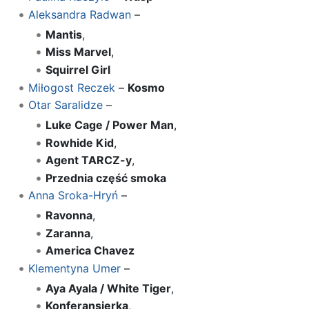
Aleksandra Radwan
–
Mantis
,
Miss Marvel
,
Squirrel Girl
Miłogost Reczek
–
Kosmo
Otar Saralidze
–
Luke Cage / Power Man
,
Rowhide Kid
,
Agent TARCZ-y
,
Przednia część smoka
Anna Sroka-Hryń
–
Ravonna
,
Zaranna
,
America Chavez
Klementyna Umer
–
Aya Ayala / White Tiger
,
Konferansjerka
,