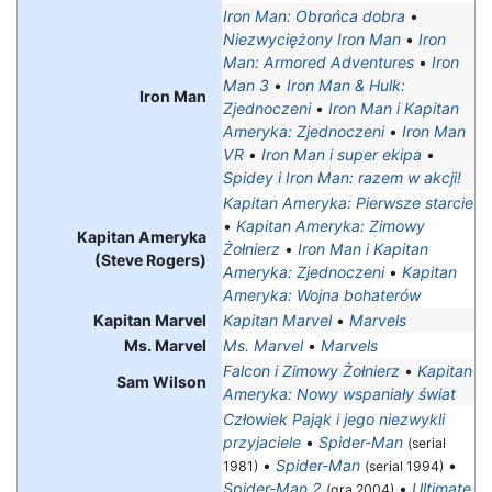
Iron Man: Obrońca dobra
•
Niezwyciężony Iron Man
•
Iron
Man: Armored Adventures
•
Iron
Man 3
•
Iron Man & Hulk:
Iron Man
Zjednoczeni
•
Iron Man i Kapitan
Ameryka: Zjednoczeni
•
Iron Man
VR
•
Iron Man i super ekipa
•
Spidey i Iron Man: razem w akcji!
Kapitan Ameryka: Pierwsze starcie
•
Kapitan Ameryka: Zimowy
Kapitan Ameryka
Żołnierz
•
Iron Man i Kapitan
(Steve Rogers)
Ameryka: Zjednoczeni
•
Kapitan
Ameryka: Wojna bohaterów
Kapitan Marvel
Kapitan Marvel
•
Marvels
Ms. Marvel
Ms. Marvel
•
Marvels
Falcon i Zimowy Żołnierz
•
Kapitan
Sam Wilson
Ameryka: Nowy wspaniały świat
Człowiek Pająk i jego niezwykli
przyjaciele
•
Spider-Man
(serial
•
Spider-Man
•
1981)
(serial 1994)
Spider-Man 2
•
Ultimate
(gra 2004)