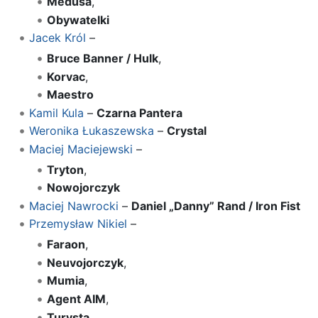
Medusa
,
Obywatelki
Jacek Król
–
Bruce Banner / Hulk
,
Korvac
,
Maestro
Kamil Kula
–
Czarna Pantera
Weronika Łukaszewska
–
Crystal
Maciej Maciejewski
–
Tryton
,
Nowojorczyk
Maciej Nawrocki
–
Daniel „Danny” Rand / Iron Fist
Przemysław Nikiel
–
Faraon
,
Neuvojorczyk
,
Mumia
,
Agent AIM
,
Turysta
,