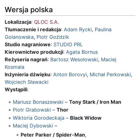
Wersja polska
Lokalizacja
:
QLOC S.A.
Tłumaczenie i redakcja
:
Adam Rycki
,
Paulina
Golanowska
,
Piotr Goździk
Studio nagraniowe
:
STUDIO PRL
Kierownictwo produkcji
:
Agata Bornus
Reżyseria nagrań
:
Bartosz Wesołowski
,
Maciej
Kosmala
Inżynieria dźwięku
:
Anton Borovyi
,
Michał Perkowski
,
Wojciech Sławacki
Wystąpili
:
Mariusz Bonaszewski
–
Tony Stark / Iron Man
Piotr Grabowski
–
Thor
Wiktoria Gorodeckaja
–
Black Widow
Maciej Dybowski
–
Peter Parker / Spider-Man
,