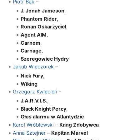
Piotr Bąk
–
J. Jonah Jameson
,
Phantom Rider
,
Ronan Oskarżyciel
,
Agent AIM
,
Carnom
,
Carnage
,
Szeregowiec Hydry
Jakub Wieczorek
–
Nick Fury
,
Wiking
Grzegorz Kwiecień
–
J.A.R.V.I.S.
,
Black Knight Percy
,
Głos alarmu w Atlantydzie
Karol Wróblewski
–
Kang Zdobywca
Anna Sztejner
–
Kapitan Marvel