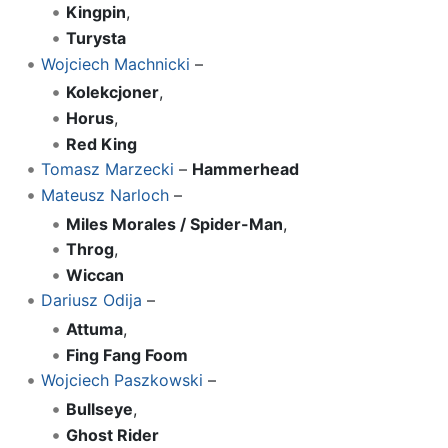
Kingpin
,
Turysta
Wojciech Machnicki
–
Kolekcjoner
,
Horus
,
Red King
Tomasz Marzecki
–
Hammerhead
Mateusz Narloch
–
Miles Morales / Spider-Man
,
Throg
,
Wiccan
Dariusz Odija
–
Attuma
,
Fing Fang Foom
Wojciech Paszkowski
–
Bullseye
,
Ghost Rider