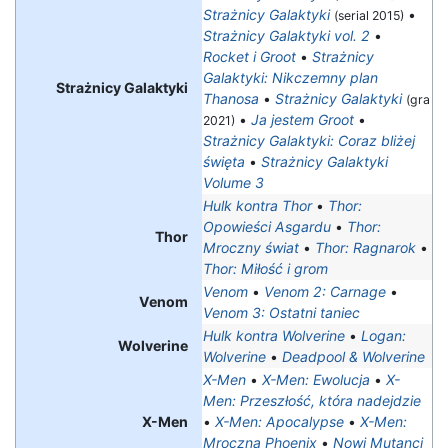
Strażnicy Galaktyki
•
(serial 2015)
Strażnicy Galaktyki vol. 2
•
Rocket i Groot
•
Strażnicy
Galaktyki: Nikczemny plan
Strażnicy Galaktyki
Thanosa
•
Strażnicy Galaktyki
(gra
•
Ja jestem Groot
•
2021)
Strażnicy Galaktyki: Coraz bliżej
święta
•
Strażnicy Galaktyki
Volume 3
Hulk kontra Thor
•
Thor:
Opowieści Asgardu
•
Thor:
Thor
Mroczny świat
•
Thor: Ragnarok
•
Thor: Miłość i grom
Venom
•
Venom 2: Carnage
•
Venom
Venom 3: Ostatni taniec
Hulk kontra Wolverine
•
Logan:
Wolverine
Wolverine
•
Deadpool & Wolverine
X-Men
•
X-Men: Ewolucja
•
X-
Men: Przeszłość, która nadejdzie
X-Men
•
X-Men: Apocalypse
•
X-Men:
Mroczna Phoenix
•
Nowi Mutanci