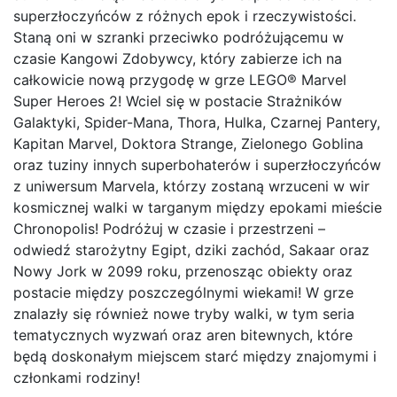
superzłoczyńców z różnych epok i rzeczywistości.
Staną oni w szranki przeciwko podróżującemu w
czasie Kangowi Zdobywcy, który zabierze ich na
całkowicie nową przygodę w grze LEGO® Marvel
Super Heroes 2! Wciel się w postacie Strażników
Galaktyki, Spider-Mana, Thora, Hulka, Czarnej Pantery,
Kapitan Marvel, Doktora Strange, Zielonego Goblina
oraz tuziny innych superbohaterów i superzłoczyńców
z uniwersum Marvela, którzy zostaną wrzuceni w wir
kosmicznej walki w targanym między epokami mieście
Chronopolis! Podróżuj w czasie i przestrzeni –
odwiedź starożytny Egipt, dziki zachód, Sakaar oraz
Nowy Jork w 2099 roku, przenosząc obiekty oraz
postacie między poszczególnymi wiekami! W grze
znalazły się również nowe tryby walki, w tym seria
tematycznych wyzwań oraz aren bitewnych, które
będą doskonałym miejscem starć między znajomymi i
członkami rodziny!