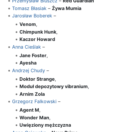
Przemysław Bluszcz
–
Red Guardian
Tomasz Błasiak
–
Żywa Mumia
Jarosław Boberek
–
Venom
,
Chimpunk Hunk
,
Kaczor Howard
Anna Cieślak
–
Jane Foster
,
Ayesha
Andrzej Chudy
–
Doktor Strange
,
Moduł depozytowy vibranium
,
Arnim Zola
Grzegorz Falkowski
–
Agent M
,
Wonder Man
,
Uwięziony mężczyzna