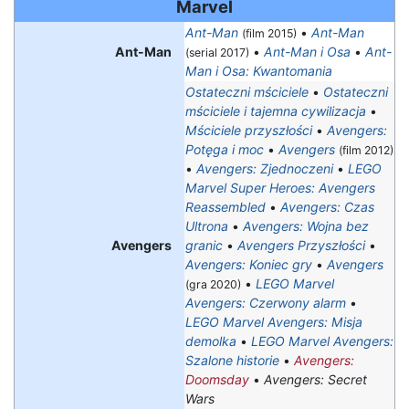
Marvel
Ant-Man
•
Ant-Man
(film 2015)
Ant-Man
•
Ant-Man i Osa
•
Ant-
(serial 2017)
Man i Osa: Kwantomania
Ostateczni mściciele
•
Ostateczni
mściciele i tajemna cywilizacja
•
Mściciele przyszłości
•
Avengers:
Potęga i moc
•
Avengers
(film 2012)
•
Avengers: Zjednoczeni
•
LEGO
Marvel Super Heroes: Avengers
Reassembled
•
Avengers: Czas
Ultrona
•
Avengers: Wojna bez
Avengers
granic
•
Avengers Przyszłości
•
Avengers: Koniec gry
•
Avengers
•
LEGO Marvel
(gra 2020)
Avengers: Czerwony alarm
•
LEGO Marvel Avengers: Misja
demolka
•
LEGO Marvel Avengers:
Szalone historie
•
Avengers:
Doomsday
•
Avengers: Secret
Wars