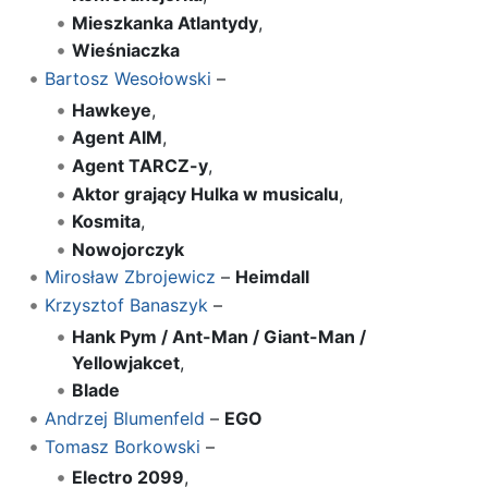
Mieszkanka Atlantydy
,
Wieśniaczka
Bartosz Wesołowski
–
Hawkeye
,
Agent AIM
,
Agent TARCZ-y
,
Aktor grający Hulka w musicalu
,
Kosmita
,
Nowojorczyk
Mirosław Zbrojewicz
–
Heimdall
Krzysztof Banaszyk
–
Hank Pym / Ant-Man / Giant-Man /
Yellowjakcet
,
Blade
Andrzej Blumenfeld
–
EGO
Tomasz Borkowski
–
Electro 2099
,