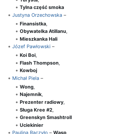
Tylna część smoka
Justyna Orzechowska
–
Finansistka
,
Obywatelka Atillanu
,
Mieszkanka Hali
Józef Pawłowski
–
Koi Boi
,
Flash Thompson
,
Kowboj
Michał Piela
–
Wong
,
Najemnik
,
Prezenter radiowy
,
Sługa Kree #2
,
Greenskyn Smashtroll
Uciekinier
Paulina Raczyło
–
Wasp