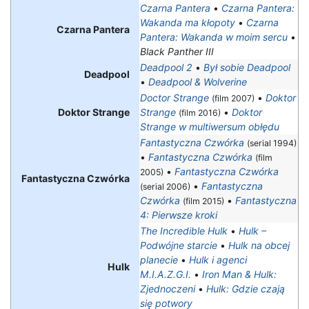
Czarna Pantera
•
Czarna Pantera:
Wakanda ma kłopoty
•
Czarna
Czarna Pantera
Pantera: Wakanda w moim sercu
•
Black Panther III
Deadpool 2
•
Był sobie Deadpool
Deadpool
•
Deadpool & Wolverine
Doctor Strange
•
Doktor
(film 2007)
Doktor Strange
Strange
•
Doktor
(film 2016)
Strange w multiwersum obłędu
Fantastyczna Czwórka
(serial 1994)
•
Fantastyczna Czwórka
(film
•
Fantastyczna Czwórka
2005)
Fantastyczna Czwórka
•
Fantastyczna
(serial 2006)
Czwórka
•
Fantastyczna
(film 2015)
4: Pierwsze kroki
The Incredible Hulk
•
Hulk –
Podwójne starcie
•
Hulk na obcej
planecie
•
Hulk i agenci
Hulk
M.I.A.Z.G.I.
•
Iron Man & Hulk:
Zjednoczeni
•
Hulk: Gdzie czają
się potwory