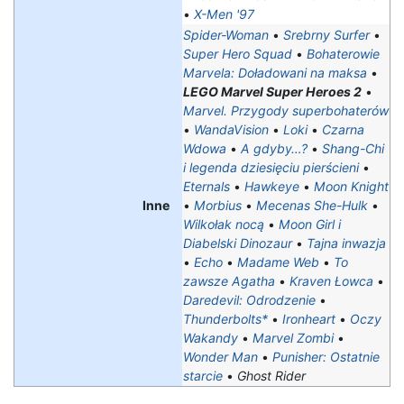
•
X-Men '97
Spider-Woman
•
Srebrny Surfer
•
Super Hero Squad
•
Bohaterowie
Marvela: Doładowani na maksa‎
•
LEGO Marvel Super Heroes 2
•
Marvel. Przygody superbohaterów
•
WandaVision
•
Loki
•
Czarna
Wdowa
•
A gdyby…?
•
Shang-Chi
i legenda dziesięciu pierścieni
•
Eternals
•
Hawkeye
•
Moon Knight
Inne
•
Morbius
•
Mecenas She-Hulk
•
Wilkołak nocą
•
Moon Girl i
Diabelski Dinozaur
•
Tajna inwazja
•
Echo
•
Madame Web
•
To
zawsze Agatha
•
Kraven Łowca
•
Daredevil: Odrodzenie
•
Thunderbolts*
•
Ironheart
•
Oczy
Wakandy
•
Marvel Zombi
•
Wonder Man
•
Punisher: Ostatnie
starcie
•
Ghost Rider