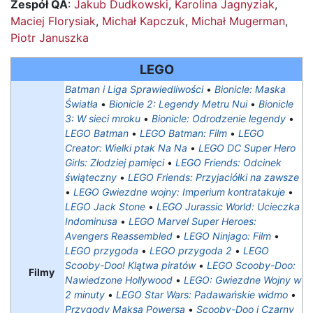
Zespół QA
:
Jakub Dudkowski
,
Karolina Jagnyziak
,
Maciej Florysiak
,
Michał Kapczuk
,
Michał Mugerman
,
Piotr Januszka
LEGO
Batman i Liga Sprawiedliwości
•
Bionicle: Maska
Światła
•
Bionicle 2: Legendy Metru Nui
•
Bionicle
3: W sieci mroku
•
Bionicle: Odrodzenie legendy
•
LEGO Batman
•
LEGO Batman: Film
•
LEGO
Creator: Wielki ptak Na Na
•
LEGO DC Super Hero
Girls: Złodziej pamięci
•
LEGO Friends: Odcinek
świąteczny
•
LEGO Friends: Przyjaciółki na zawsze
•
LEGO Gwiezdne wojny: Imperium kontratakuje
•
LEGO Jack Stone
•
LEGO Jurassic World: Ucieczka
Indominusa
•
LEGO Marvel Super Heroes:
Avengers Reassembled
•
LEGO Ninjago: Film
•
LEGO przygoda
•
LEGO przygoda 2
•
LEGO
Scooby-Doo! Klątwa piratów
•
LEGO Scooby-Doo:
Filmy
Nawiedzone Hollywood
•
LEGO: Gwiezdne Wojny w
2 minuty
•
LEGO Star Wars: Padawańskie widmo
•
Przygody Maksa Powersa
•
Scooby-Doo i Czarny