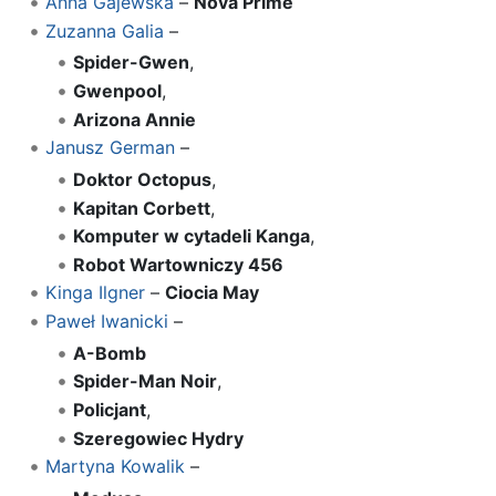
Anna Gajewska
–
Nova Prime
Zuzanna Galia
–
Spider-Gwen
,
Gwenpool
,
Arizona Annie
Janusz German
–
Doktor Octopus
,
Kapitan Corbett
,
Komputer w cytadeli Kanga
,
Robot Wartowniczy 456
Kinga Ilgner
–
Ciocia May
Paweł Iwanicki
–
A-Bomb
Spider-Man Noir
,
Policjant
,
Szeregowiec Hydry
Martyna Kowalik
–