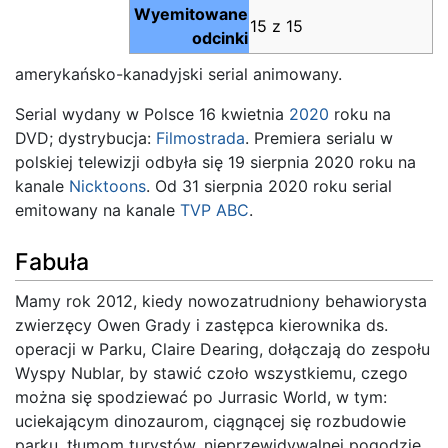
Wyemitowane
15 z 15
odcinki
amerykańsko-kanadyjski serial animowany.
Serial wydany w Polsce 16 kwietnia
2020
roku na
DVD; dystrybucja:
Filmostrada
. Premiera serialu w
polskiej telewizji odbyła się 19 sierpnia 2020 roku na
kanale
Nicktoons
. Od 31 sierpnia 2020 roku serial
emitowany na kanale
TVP ABC
.
Fabuła
Mamy rok 2012, kiedy nowozatrudniony behawiorysta
zwierzęcy Owen Grady i zastępca kierownika ds.
operacji w Parku, Claire Dearing, dołączają do zespołu
Wyspy Nublar, by stawić czoło wszystkiemu, czego
można się spodziewać po Jurrasic World, w tym:
uciekającym dinozaurom, ciągnącej się rozbudowie
parku, tłumom turystów, nieprzewidywalnej pogodzie