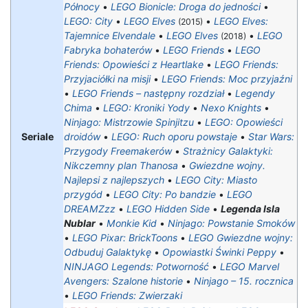
Północy
•
LEGO Bionicle: Droga do jedności
•
LEGO: City
•
LEGO Elves
•
LEGO Elves:
(2015)
Tajemnice Elvendale
•
LEGO Elves
•
LEGO
(2018)
Fabryka bohaterów
•
LEGO Friends
•
LEGO
Friends: Opowieści z Heartlake
•
LEGO Friends:
Przyjaciółki na misji
•
LEGO Friends: Moc przyjaźni
•
LEGO Friends – następny rozdział
•
Legendy
Chima
•
LEGO: Kroniki Yody
•
Nexo Knights
•
Ninjago: Mistrzowie Spinjitzu
•
LEGO: Opowieści
Seriale
droidów
•
LEGO: Ruch oporu powstaje
•
Star Wars:
Przygody Freemakerów
•
Strażnicy Galaktyki:
Nikczemny plan Thanosa
•
Gwiezdne wojny.
Najlepsi z najlepszych
•
LEGO City: Miasto
przygód‎
•
LEGO City: Po bandzie
•
LEGO
DREAMZzz
•
LEGO Hidden Side
•
Legenda Isla
Nublar
•
Monkie Kid
•
Ninjago: Powstanie Smoków
•
LEGO Pixar: BrickToons
•
LEGO Gwiezdne wojny:
Odbuduj Galaktykę
•
Opowiastki Świnki Peppy
•
NINJAGO Legends: Potworność
•
LEGO Marvel
Avengers: Szalone historie
•
Ninjago – 15. rocznica
•
LEGO Friends: Zwierzaki