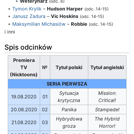
Weterynarz
(odc. 6)
Tymon Krylik
–
Hudson Harper
(odc. 14-15)
Janusz Zadura
–
Vic Hoskins
(odc. 14-15)
Maksymilian Michasiów
–
Robbie
(odc. 14-15)
i inni
Spis odcinków
Premiera
TV
№
Tytuł polski
Tytuł angielski
(Nicktoons)
SERIA PIERWSZA
Sytuacja
Mission:
19.08.2020
01
krytyczna
Critical!
20.08.2020
02
Panika
Stampede!
Hybrydowa
The Hybrid
21.08.2020
03
groza
Horror!