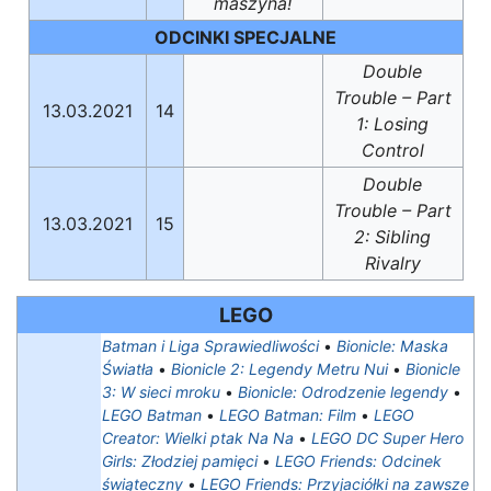
maszyna!
ODCINKI SPECJALNE
Double
Trouble – Part
13.03.2021
14
1: Losing
Control
Double
Trouble – Part
13.03.2021
15
2: Sibling
Rivalry
LEGO
Batman i Liga Sprawiedliwości
•
Bionicle: Maska
Światła
•
Bionicle 2: Legendy Metru Nui
•
Bionicle
3: W sieci mroku
•
Bionicle: Odrodzenie legendy
•
LEGO Batman
•
LEGO Batman: Film
•
LEGO
Creator: Wielki ptak Na Na
•
LEGO DC Super Hero
Girls: Złodziej pamięci
•
LEGO Friends: Odcinek
świąteczny
•
LEGO Friends: Przyjaciółki na zawsze