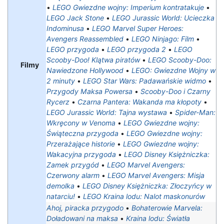
•
LEGO Gwiezdne wojny: Imperium kontratakuje
•
LEGO Jack Stone
•
LEGO Jurassic World: Ucieczka
Indominusa
•
LEGO Marvel Super Heroes:
Avengers Reassembled
•
LEGO Ninjago: Film
•
LEGO przygoda
•
LEGO przygoda 2
•
LEGO
Scooby-Doo! Klątwa piratów
•
LEGO Scooby-Doo:
Filmy
Nawiedzone Hollywood
•
LEGO: Gwiezdne Wojny w
2 minuty
•
LEGO Star Wars: Padawańskie widmo
•
Przygody Maksa Powersa
•
Scooby-Doo i Czarny
Rycerz
•
Czarna Pantera: Wakanda ma kłopoty
•
LEGO Jurassic World: Tajna wystawa
•
Spider-Man:
Wkręcony w Venoma
•
LEGO Gwiezdne wojny:
Świąteczna przygoda
•
LEGO Gwiezdne wojny:
Przerażające historie
•
LEGO Gwiezdne wojny:
Wakacyjna przygoda
•
LEGO Disney Księżniczka:
Zamek przygód
•
LEGO Marvel Avengers:
Czerwony alarm
•
LEGO Marvel Avengers: Misja
demolka
•
LEGO Disney Księżniczka: Złoczyńcy w
natarciu!
•
LEGO Kraina lodu: Nalot maskonurów
Ahoj, piracka przygodo
•
Bohaterowie Marvela:
Doładowani na maksa
•
Kraina lodu: Światła