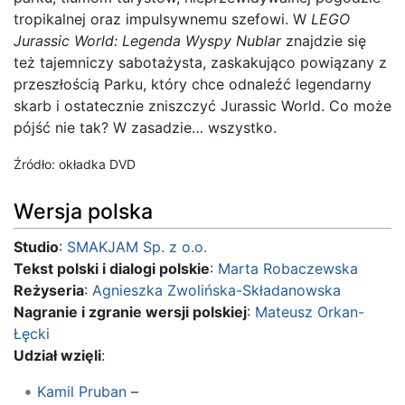
tropikalnej oraz impulsywnemu szefowi. W
LEGO
Jurassic World: Legenda Wyspy Nublar
znajdzie się
też tajemniczy sabotażysta, zaskakująco powiązany z
przeszłością Parku, który chce odnaleźć legendarny
skarb i ostatecznie zniszczyć Jurassic World. Co może
pójść nie tak? W zasadzie… wszystko.
Źródło: okładka DVD
Wersja polska
Studio
:
SMAKJAM Sp. z o.o.
Tekst polski i dialogi polskie
:
Marta Robaczewska
Reżyseria
:
Agnieszka Zwolińska-Składanowska
Nagranie i zgranie wersji polskiej
:
Mateusz Orkan-
Łęcki
Udział wzięli
:
Kamil Pruban
–