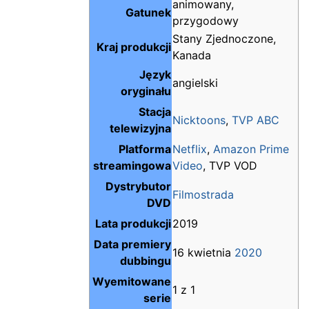
animowany,
Gatunek
przygodowy
Stany Zjednoczone,
Kraj produkcji
Kanada
Język
angielski
oryginału
Stacja
Nicktoons
,
TVP ABC
telewizyjna
Platforma
Netflix
,
Amazon Prime
streamingowa
Video
, TVP VOD
Dystrybutor
Filmostrada
DVD
Lata produkcji
2019
Data premiery
16 kwietnia
2020
dubbingu
Wyemitowane
1 z 1
serie