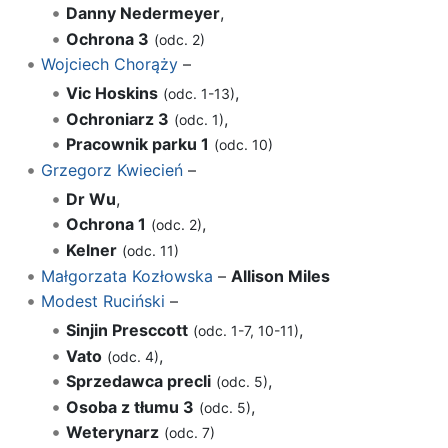
Danny Nedermeyer
,
Ochrona 3
(odc. 2)
Wojciech Chorąży
–
Vic Hoskins
,
(odc. 1-13)
Ochroniarz 3
,
(odc. 1)
Pracownik parku 1
(odc. 10)
Grzegorz Kwiecień
–
Dr Wu
,
Ochrona 1
,
(odc. 2)
Kelner
(odc. 11)
Małgorzata Kozłowska
–
Allison Miles
Modest Ruciński
–
Sinjin Presccott
,
(odc. 1-7, 10-11)
Vato
,
(odc. 4)
Sprzedawca precli
,
(odc. 5)
Osoba z tłumu 3
,
(odc. 5)
Weterynarz
(odc. 7)