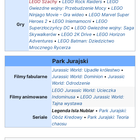
LEGO Szachy
•
LEGO Rock Raiders
•
LEGO
Gwiezdne wojny: Przebudzenie Mocy
•
LEGO
Ninjago Movie – Gra wideo
•
LEGO Marvel Super
Heroes 2
•
LEGO Iniemamocni
•
LEGO
Gry
Superzłoczyńcy DC
•
LEGO Gwiezdne wojny: Saga
Skywalkerów
•
LEGO 2K Drive
•
LEGO Horizon
Adventures
•
LEGO Batman: Dziedzictwo
Mrocznego Rycerza
Park Jurajski
Jurassic World: Upadłe królestwo
•
Filmy fabularne
Jurassic World: Dominion
•
Jurassic
World: Odrodzenie
LEGO Jurassic World: Ucieczka
Filmy animowane
Indominusa
•
LEGO Jurassic World:
Tajna wystawa
Legenda Isla Nublar
•
Park Jurajski:
Seriale
Obóz Kredowy
•
Park Jurajski: Teoria
chaosu