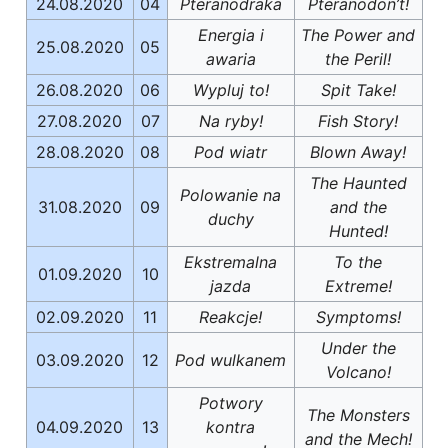
24.08.2020
04
Pteranodraka
Pteranodon’t!
Energia i
The Power and
25.08.2020
05
awaria
the Peril!
26.08.2020
06
Wypluj to!
Spit Take!
27.08.2020
07
Na ryby!
Fish Story!
28.08.2020
08
Pod wiatr
Blown Away!
The Haunted
Polowanie na
31.08.2020
09
and the
duchy
Hunted!
Ekstremalna
To the
01.09.2020
10
jazda
Extreme!
02.09.2020
11
Reakcje!
Symptoms!
Under the
03.09.2020
12
Pod wulkanem
Volcano!
Potwory
The Monsters
04.09.2020
13
kontra
and the Mech!