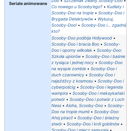
Doo
•
Szczeniak zwany Scooby-Doo
•
Seriale animowane
Co nowego u Scooby’ego?
•
Kudłaty i
Scooby-Doo na tropie
•
Scooby-Doo i
Brygada Detektywów
•
Wyluzuj,
Scooby-Doo!
•
Scooby-Doo i… zgadnij
kto?
Scooby-Doo podbija Hollywood
•
Scooby-Doo i bracia Boo
•
Scooby-
Doo i oporny wilkołak
•
Scooby-Doo:
Szkoła upiorów
•
Scooby-Doo i baśnie
z tysiąca i jednej nocy
•
Scooby-Doo
na wyspie zombie
•
Scooby-Doo i
duch czarownicy
•
Scooby-Doo i
najeźdźcy z kosmosu
•
Scooby-Doo i
cyberpościg
•
Scooby-Doo i legenda
wampira
•
Scooby-Doo i meksykański
potwór
•
Scooby-Doo i potwór z Loch
Ness
•
Aloha, Scooby-Doo
•
Scooby-
Doo na tropie mumii
•
Scooby-Doo:
Ahoj piraci!
•
Scooby-Doo i śnieżny
stwór
•
Scooby-Doo i król goblinów
•
Scooby-Doo i miecz samuraja
•