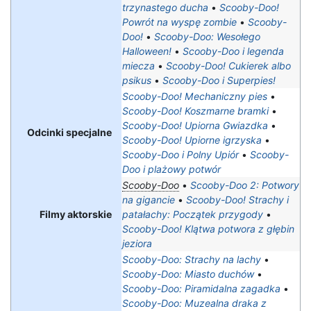
trzynastego ducha
•
Scooby-Doo!
Powrót na wyspę zombie
•
Scooby-
Doo!
•
Scooby-Doo: Wesołego
Halloween!
•
Scooby-Doo i legenda
miecza
•
Scooby-Doo! Cukierek albo
psikus
•
Scooby-Doo i Superpies!
Scooby-Doo! Mechaniczny pies
•
Scooby-Doo! Koszmarne bramki
•
Scooby-Doo! Upiorna Gwiazdka
•
Odcinki specjalne
Scooby-Doo! Upiorne igrzyska
•
Scooby-Doo i Polny Upiór
•
Scooby-
Doo i plażowy potwór
Scooby-Doo
•
Scooby-Doo 2: Potwory
na gigancie
•
Scooby-Doo! Strachy i
Filmy aktorskie
patałachy: Początek przygody
•
Scooby-Doo! Klątwa potwora z głębin
jeziora
Scooby-Doo: Strachy na lachy
•
Scooby-Doo: Miasto duchów
•
Scooby-Doo: Piramidalna zagadka
•
Scooby-Doo: Muzealna draka z