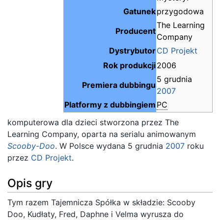
Gatunek
przygodowa
The Learning
Producent
Company
Dystrybutor
CD Projekt
Rok produkcji
2006
5 grudnia
Premiera dubbingu
2007
Platformy z dubbingiem
PC
komputerowa dla dzieci stworzona przez The
Learning Company, oparta na serialu animowanym
Scooby-Doo
. W Polsce wydana 5 grudnia
2007
roku
przez
CD Projekt
.
Opis gry
Tym razem Tajemnicza Spółka w składzie: Scooby
Doo, Kudłaty, Fred, Daphne i Velma wyrusza do