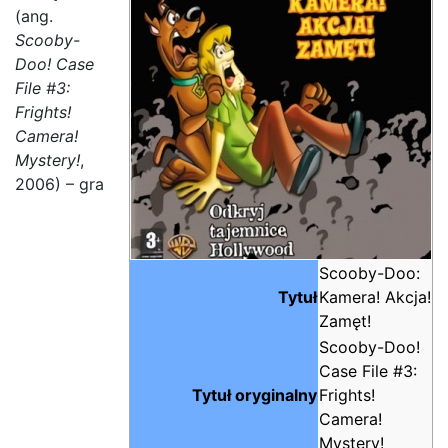
(ang.
Scooby-
Doo! Case
File #3:
Frights!
Camera!
Mystery!
,
2006) – gra
Scooby-Doo:
Tytuł
Kamera! Akcja!
Zamęt!
Scooby-Doo!
Case File #3:
Tytuł oryginalny
Frights!
Camera!
Mystery!