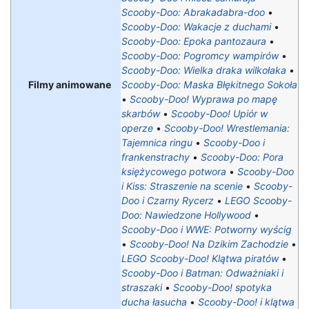
Scooby-Doo: Abrakadabra-doo
•
Scooby-Doo: Wakacje z duchami
•
Scooby-Doo: Epoka pantozaura
•
Scooby-Doo: Pogromcy wampirów
•
Scooby-Doo: Wielka draka wilkołaka
•
Filmy animowane
Scooby-Doo: Maska Błękitnego Sokoła
•
Scooby-Doo! Wyprawa po mapę
skarbów
•
Scooby-Doo! Upiór w
operze
•
Scooby-Doo! Wrestlemania:
Tajemnica ringu
•
Scooby-Doo i
frankenstrachy
•
Scooby-Doo: Pora
księżycowego potwora
•
Scooby-Doo
i Kiss: Straszenie na scenie
•
Scooby-
Doo i Czarny Rycerz
•
LEGO Scooby-
Doo: Nawiedzone Hollywood
•
Scooby-Doo i WWE: Potworny wyścig
•
Scooby-Doo! Na Dzikim Zachodzie
•
LEGO Scooby-Doo! Klątwa piratów
•
Scooby-Doo i Batman: Odważniaki i
straszaki
•
Scooby-Doo! spotyka
ducha łasucha
•
Scooby-Doo! i klątwa