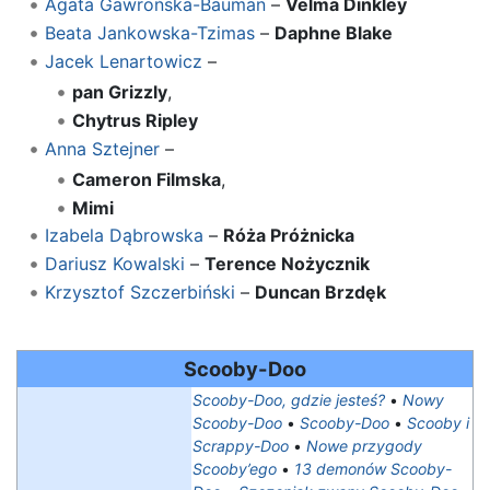
Agata Gawrońska-Bauman
–
Velma Dinkley
Beata Jankowska-Tzimas
–
Daphne Blake
Jacek Lenartowicz
–
pan Grizzly
,
Chytrus Ripley
Anna Sztejner
–
Cameron Filmska
,
Mimi
Izabela Dąbrowska
–
Róża Próżnicka
Dariusz Kowalski
–
Terence Nożycznik
Krzysztof Szczerbiński
–
Duncan Brzdęk
Scooby-Doo
Scooby-Doo, gdzie jesteś?
•
Nowy
Scooby-Doo
•
Scooby-Doo
•
Scooby i
Scrappy-Doo
•
Nowe przygody
Scooby’ego
•
13 demonów Scooby-