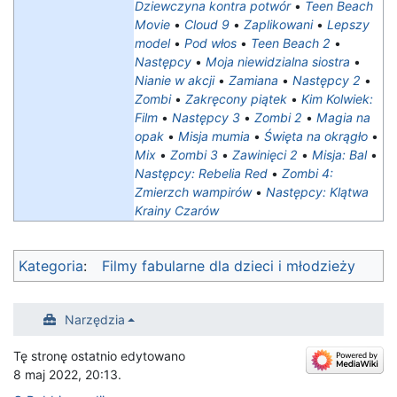
Dziewczyna kontra potwór
•
Teen Beach
Movie
•
Cloud 9
•
Zaplikowani
•
Lepszy
model
•
Pod włos
•
Teen Beach 2
•
Następcy
•
Moja niewidzialna siostra‎
•
Nianie w akcji
•
Zamiana
•
Następcy 2
•
Zombi
•
Zakręcony piątek
•
Kim Kolwiek:
Film
•
Następcy 3
•
Zombi 2
•
Magia na
opak
•
Misja mumia
•
Święta na okrągło
•
Mix
•
Zombi 3
•
Zawinięci 2
•
Misja: Bal
•
Następcy: Rebelia Red
•
Zombi 4:
Zmierzch wampirów
•
Następcy: Klątwa
Krainy Czarów
Kategoria
:
Filmy fabularne dla dzieci i młodzieży
Narzędzia
Tę stronę ostatnio edytowano
8 maj 2022, 20:13.