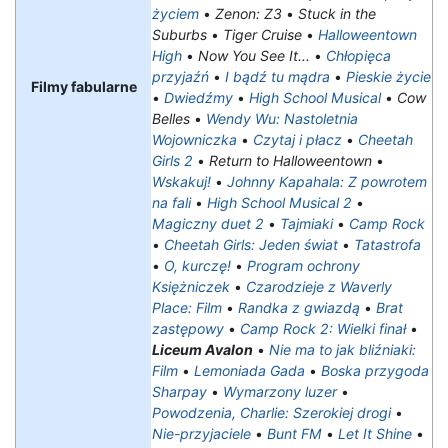
życiem
•
Zenon: Z3
•
Stuck in the
Suburbs
•
Tiger Cruise
•
Halloweentown
High
•
Now You See It...
•
Chłopięca
przyjaźń
•
I bądź tu mądra
•
Pieskie życie
Filmy fabularne
•
Dwiedźmy
•
High School Musical
•
Cow
Belles
•
Wendy Wu: Nastoletnia
Wojowniczka
•
Czytaj i płacz
•
Cheetah
Girls 2
•
Return to Halloweentown
•
Wskakuj!
•
Johnny Kapahala: Z powrotem
na fali
•
High School Musical 2
•
Magiczny duet 2
•
Tajmiaki
•
Camp Rock
•
Cheetah Girls: Jeden świat
•
Tatastrofa
•
O, kurczę!
•
Program ochrony
Księżniczek
•
Czarodzieje z Waverly
Place: Film
•
Randka z gwiazdą
•
Brat
zastępowy
•
Camp Rock 2: Wielki finał
•
Liceum Avalon
•
Nie ma to jak bliźniaki:
Film
•
Lemoniada Gada
•
Boska przygoda
Sharpay
•
Wymarzony luzer
•
Powodzenia, Charlie: Szerokiej drogi
•
Nie-przyjaciele
•
Bunt FM
•
Let It Shine
•