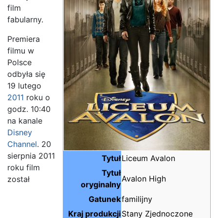
film
fabularny.
Premiera
filmu w
Polsce
odbyła się
19 lutego
2011
roku o
godz. 10:40
na kanale
Disney
Channel
. 20
sierpnia 2011
Tytuł
Liceum Avalon
roku film
Tytuł
Avalon High
został
oryginalny
Gatunek
familijny
Kraj produkcji
Stany Zjednoczone