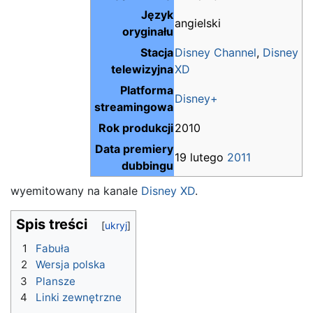
Język
angielski
oryginału
Stacja
Disney Channel
,
Disney
telewizyjna
XD
Platforma
Disney+
streamingowa
Rok produkcji
2010
Data premiery
19 lutego
2011
dubbingu
wyemitowany na kanale
Disney XD
.
Spis treści
1
Fabuła
2
Wersja polska
3
Plansze
4
Linki zewnętrzne