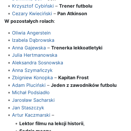
Krzysztof Cybiński
–
Trener futbolu
Cezary Kwieciński
–
Pan Atkinson
W pozostałych rolach
:
Oliwia Angerstein
Izabela Dąbrowska
Anna Gajewska
–
Trenerka lekkoatletyki
Julia Hertmanowska
Aleksandra Sosnowska
Anna Szymańczyk
Zbigniew Konopka
–
Kapitan Frost
Adam Pluciński
–
Jeden z zawodników futbolu
Michał Podsiadło
Jarosław Sacharski
Jan Staszczyk
Artur Kaczmarski
–
Lektor filmu na lekcji historii
,
Sędzia meczu