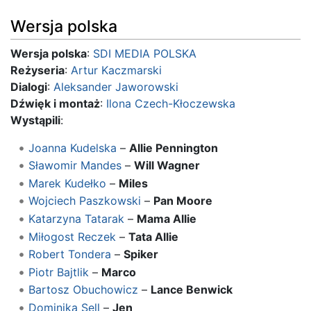
Wersja polska
Wersja polska
:
SDI MEDIA POLSKA
Reżyseria
:
Artur Kaczmarski
Dialogi
:
Aleksander Jaworowski
Dźwięk i montaż
:
Ilona Czech-Kłoczewska
Wystąpili
:
Joanna Kudelska
–
Allie Pennington
Sławomir Mandes
–
Will Wagner
Marek Kudełko
–
Miles
Wojciech Paszkowski
–
Pan Moore
Katarzyna Tatarak
–
Mama Allie
Miłogost Reczek
–
Tata Allie
Robert Tondera
–
Spiker
Piotr Bajtlik
–
Marco
Bartosz Obuchowicz
–
Lance Benwick
Dominika Sell
–
Jen