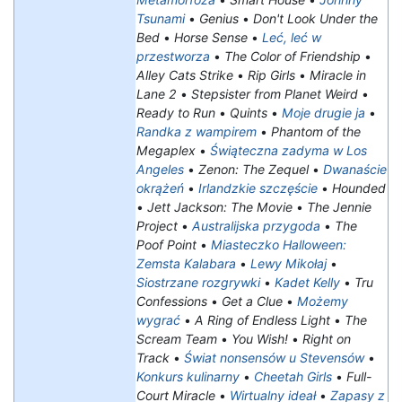
Tsunami
•
Genius
•
Don't Look Under the
Bed
•
Horse Sense
•
Leć, leć w
przestworza
•
The Color of Friendship
•
Alley Cats Strike
•
Rip Girls
•
Miracle in
Lane 2
•
Stepsister from Planet Weird
•
Ready to Run
•
Quints
•
Moje drugie ja
•
Randka z wampirem
•
Phantom of the
Megaplex
•
Świąteczna zadyma w Los
Angeles
•
Zenon: The Zequel
•
Dwanaście
okrążeń
•
Irlandzkie szczęście
•
Hounded
•
Jett Jackson: The Movie
•
The Jennie
Project
•
Australijska przygoda
•
The
Poof Point
•
Miasteczko Halloween:
Zemsta Kalabara
•
Lewy Mikołaj
•
Siostrzane rozgrywki
•
Kadet Kelly
•
Tru
Confessions
•
Get a Clue
•
Możemy
wygrać
•
A Ring of Endless Light
•
The
Scream Team
•
You Wish!
•
Right on
Track
•
Świat nonsensów u Stevensów
•
Konkurs kulinarny
•
Cheetah Girls
•
Full-
Court Miracle
•
Wirtualny ideał
•
Zapasy z