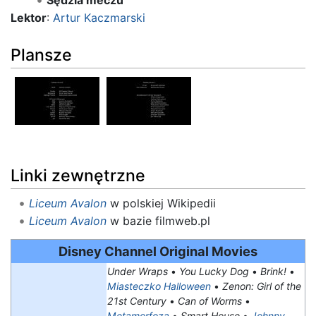
Lektor
:
Artur Kaczmarski
Plansze
Linki zewnętrzne
Liceum Avalon
w polskiej Wikipedii
Liceum Avalon
w bazie filmweb.pl
Disney Channel Original Movies
Under Wraps
•
You Lucky Dog
•
Brink!
•
Miasteczko Halloween
•
Zenon: Girl of the
21st Century
•
Can of Worms
•
Metamorfoza
•
Smart House
•
Johnny