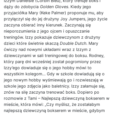
Izzym Danielsie (Corbin Bleu), który trenuje boks i
dąży do zdobycia
Golden Gloves
. Kiedy jego
przyjaciółka Mary (Keke Palmer) proponuje mu, aby
przyłączył się do jej drużyny Joy Jumpers, jego życie
zaczyna obierać inny kierunek. Zaczynają się
nieporozumienia z jego ojcem i opuszczanie
treningów. Izzy pokazuje dziewczynom z drużyny
dzieci które świetnie skaczą
Double Dutch
. Mary
ćwiczy nad nowymi układami wraz z Izzym z
dziewczynami w sali treningowej do boksu. Rodney,
który parę dni wcześniej został pogromiony przez
Izzy’ego dowiaduje się o jego hobby mówi to
wszystkim kolegom… Gdy w szkole dowiadują się o
jego nowym hobby wyśmiewają go i rozwieszają w
szkole jego zdjęcia jako baletnicy. Izzy załamuje się,
znów na silę zaczyna trenować boks. Dopiero po
rozmowie z Tami – Najlepszą dziewczyną bokserem w
mieście, która mówi: „Czy myślisz, że zostałabym
najlepszą dziewczyną bokserem w mieście, gdybym