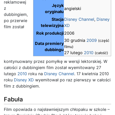
reklamowej
Język
z
angielski
oryginału
dubbingiem,
Stacja
Disney Channel
,
Disney
po przerwie
telewizyjna
XD
film został
Rok produkcji
2006
30 grudnia
2009
(część
Data premiery
filmu)
dubbingu
27 lutego
2010
(całość)
kontynuowany przez pomyłkę w wersji lektorskiej. W
całości z dubbingiem film został wyemitowany 27
lutego
2010
roku na
Disney Channel
. 17 kwietnia 2010
roku
Disney XD
wyemitował po raz pierwszy w całości
film z dubbingiem.
Fabuła
Film opowiada o najsławniejszym chłopaku w szkole –