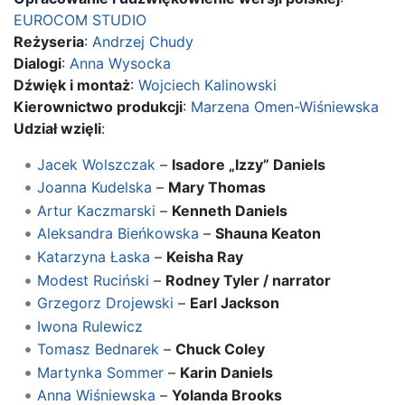
EUROCOM STUDIO
Reżyseria
:
Andrzej Chudy
Dialogi
:
Anna Wysocka
Dźwięk i montaż
:
Wojciech Kalinowski
Kierownictwo produkcji
:
Marzena Omen-Wiśniewska
Udział wzięli
:
Jacek Wolszczak
–
Isadore „Izzy” Daniels
Joanna Kudelska
–
Mary Thomas
Artur Kaczmarski
–
Kenneth Daniels
Aleksandra Bieńkowska
–
Shauna Keaton
Katarzyna Łaska
–
Keisha Ray
Modest Ruciński
–
Rodney Tyler / narrator
Grzegorz Drojewski
–
Earl Jackson
Iwona Rulewicz
Tomasz Bednarek
–
Chuck Coley
Martynka Sommer
–
Karin Daniels
Anna Wiśniewska
–
Yolanda Brooks