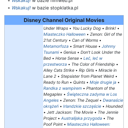
Wskakuj!
w bazie filmweb.pl
Wskakuj!
w bazie stopklatka.pl
Disney Channel Original Movies
Under Wraps
•
You Lucky Dog
•
Brink!
•
Miasteczko Halloween
•
Zenon: Girl of the
21st Century
•
Can of Worms
•
Metamorfoza
•
Smart House
•
Johnny
Tsunami
•
Genius
•
Don't Look Under the
Bed
•
Horse Sense
•
Leć, leć w
przestworza
•
The Color of Friendship
•
Alley Cats Strike
•
Rip Girls
•
Miracle in
Lane 2
•
Stepsister from Planet Weird
•
Ready to Run
•
Quints
•
Moje drugie ja
•
Randka z wampirem
•
Phantom of the
Megaplex
•
Świąteczna zadyma w Los
Angeles
•
Zenon: The Zequel
•
Dwanaście
okrążeń
•
Irlandzkie szczęście
•
Hounded
•
Jett Jackson: The Movie
•
The Jennie
Project
•
Australijska przygoda
•
The
Poof Point
•
Miasteczko Halloween: