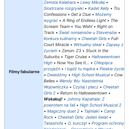
Zemsta Kalabara
•
Lewy Mikołaj
•
Siostrzane rozgrywki
•
Kadet Kelly
•
Tru
Confessions
•
Get a Clue
•
Możemy
wygrać
•
A Ring of Endless Light
•
The
Scream Team
•
You Wish!
•
Right on
Track
•
Świat nonsensów u Stevensów
•
Konkurs kulinarny
•
Cheetah Girls
•
Full-
Court Miracle
•
Wirtualny ideał
•
Zapasy z
życiem
•
Zenon: Z3
•
Stuck in the
Suburbs
•
Tiger Cruise
•
Halloweentown
High
•
Now You See It...
•
Chłopięca
przyjaźń
•
I bądź tu mądra
•
Pieskie życie
Filmy fabularne
•
Dwiedźmy
•
High School Musical
•
Cow
Belles
•
Wendy Wu: Nastoletnia
Wojowniczka
•
Czytaj i płacz
•
Cheetah
Girls 2
•
Return to Halloweentown
•
Wskakuj!
•
Johnny Kapahala: Z
powrotem na fali
•
High School Musical 2
•
Magiczny duet 2
•
Tajmiaki
•
Camp
Rock
•
Cheetah Girls: Jeden świat
•
Tatastrofa
•
O, kurczę!
•
Program ochrony