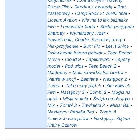
Księżniczek
•
Czarodzieje z Waverly
Place: Film
•
Randka z gwiazdą
•
Brat
zastępowy
•
Camp Rock 2: Wielki finał
•
Liceum Avalon
•
Nie ma to jak bliźniaki:
Film
•
Lemoniada Gada
•
Boska przygoda
Sharpay
•
Wymarzony luzer
•
Powodzenia, Charlie: Szerokiej drogi
•
Nie-przyjaciele
•
Bunt FM
•
Let It Shine
•
Dziewczyna kontra potwór
•
Teen Beach
Movie
•
Cloud 9
•
Zaplikowani
•
Lepszy
model
•
Pod włos
•
Teen Beach 2
•
Następcy
•
Moja niewidzialna siostra‎
•
Nianie w akcji
•
Zamiana
•
Następcy 2
•
Zombi
•
Zakręcony piątek
•
Kim Kolwiek:
Film
•
Następcy 3
•
Zombi 2
•
Magia na
opak
•
Misja mumia
•
Święta na okrągło
•
Mix
•
Zombi 3
•
Zawinięci 2
•
Misja: Bal
•
Następcy: Rebelia Red
•
Zombi 4:
Zmierzch wampirów
•
Następcy: Klątwa
Krainy Czarów