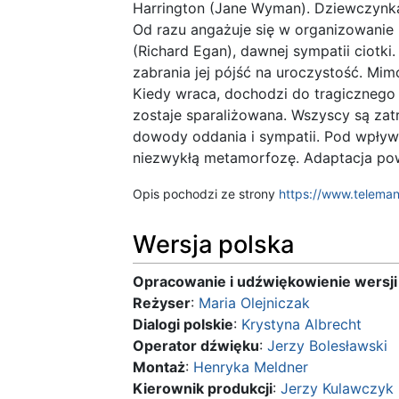
Harrington (Jane Wyman). Dziewczynka
Od razu angażuje się w organizowanie 
(Richard Egan), dawnej sympatii ciotki
zabrania jej pójść na uroczystość. M
Kiedy wraca, dochodzi do tragicznego
zostaje sparaliżowana. Wszyscy są zat
dowody oddania i sympatii. Pod wpływ
niezwykłą metamorfozę. Adaptacja powi
Opis pochodzi ze strony
https://www.teleman
Wersja polska
Opracowanie i udźwiękowienie wersji 
Reżyser
:
Maria Olejniczak
Dialogi polskie
:
Krystyna Albrecht
Operator dźwięku
:
Jerzy Bolesławski
Montaż
:
Henryka Meldner
Kierownik produkcji
:
Jerzy Kulawczyk