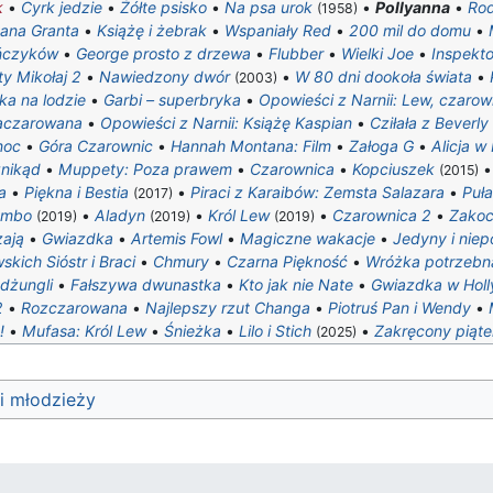
k
•
Cyrk jedzie
•
Żółte psisko
•
Na psa urok
•
Pollyanna
•
Rod
(1958)
tana Granta
•
Książę i żebrak
•
Wspaniały Red
•
200 mil do domu
•
ńczyków
•
George prosto z drzewa
•
Flubber
•
Wielki Joe
•
Inspekt
ty Mikołaj 2
•
Nawiedzony dwór
•
W 80 dni dookoła świata
•
(2003)
ka na lodzie
•
Garbi – superbryka
•
Opowieści z Narnii: Lew, czarown
aczarowana
•
Opowieści z Narnii: Książę Kaspian
•
Cziłała z Beverly 
noc
•
Góra Czarownic
•
Hannah Montana: Film
•
Załoga G
•
Alicja w
znikąd
•
Muppety: Poza prawem
•
Czarownica
•
Kopciuszek
(2015)
a
•
Piękna i Bestia
•
Piraci z Karaibów: Zemsta Salazara
•
Puł
(2017)
umbo
•
Aladyn
•
Król Lew
•
Czarownica 2
•
Zakoc
(2019)
(2019)
(2019)
zają
•
Gwiazdka
•
Artemis Fowl
•
Magiczne wakacje
•
Jedyny i niep
kich Sióstr i Braci
•
Chmury
•
Czarna Piękność
•
Wróżka potrzebn
dżungli
•
Fałszywa dwunastka
•
Kto jak nie Nate
•
Gwiazdka w Hol
2
•
Rozczarowana
•
Najlepszy rzut Changa
•
Piotruś Pan i Wendy
•
!
•
Mufasa: Król Lew
•
Śnieżka
•
Lilo i Stich
•
Zakręcony piąte
(2025)
 i młodzieży