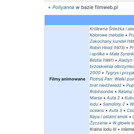
Pollyanna
w bazie filmweb.pl
Królewna Śnieżka i si
Kolorowe melodie
•
Pr
Zakochany kundel
(19
Robin Hood
•
Pr
(1973)
i spółka
•
Mała Syren
Bestia
•
Aladyn
(1991)
brzoskwinia olbrzymk
2000
•
Tygrys i przyja
Filmy animowane
Piotruś Pan: Wielki po
brat niedźwiedź
•
Pup
Robinsonów
•
Ratatuj
Marsa
•
Auta 2
•
Kubu
lodu
•
Samoloty 2
•
W
oceanu
•
Auta 3
•
Co
Raya i ostatni smok
•
Życzenie
•
W głowie si
Kraina lodu III
•
Iniem