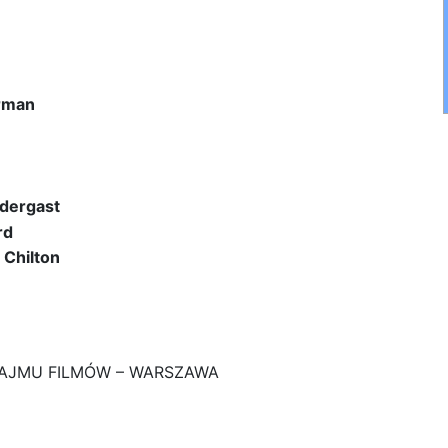
rman
dergast
rd
Chilton
AJMU FILMÓW – WARSZAWA