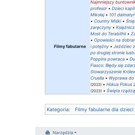
Najmniejszy buntowni
profesor
•
Dzieci kapi
Mikołaj
•
101 dalmaty
•
Country Miśki
•
Śnię
zaręczyny
•
Księżnicz
Most do Terabithii
•
Z
•
Opowieści na dobra
Filmy fabularne
i potężny
•
Jeździec 
po drugiej stronie lustr
Poppins powraca
•
D
Fiasco: Błędy się zdar
Stowarzyszenie Królews
Cruella
•
Wyprawa do 
•
Hokus Pokus 
(2022)
•
Święta rządzą
(2023)
Kategoria
:
Filmy fabularne dla dzieci
Narzędzia