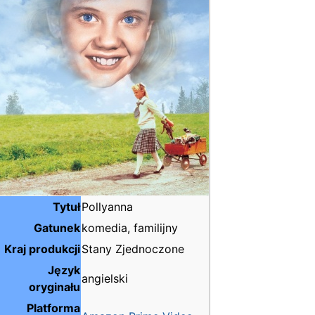
Tytuł
Pollyanna
Gatunek
komedia, familijny
Kraj produkcji
Stany Zjednoczone
Język
angielski
oryginału
Platforma