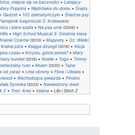
zice, miejcie się na baczności
•
Latający
Mary Poppins
•
Wędrówka do domu
•
Śnięty
or Gadżet
•
102 dalmatyńczyki
•
Śnieżne psy
Pamiętnik księżniczki 2: Królewskie
ica i stara szafa
•
Na psa urok
•
(2006)
Hills
•
High School Musical 3: Ostatnia klasa
 Krainie Czarów
•
Muppety
•
Oz: Wielki
(2010)
•
Kraina jutra
•
Księga dżungli
•
Alicja
(2016)
apka czasu
•
Krzysiu, gdzie jesteś?
•
Mary
hany kundel
•
Noelle
•
Togo
•
Timmy
(2019)
owtarzalny Ivan
•
Mulan
•
Tajne
(2020)
a od zaraz
•
Linia obrony
•
Flora i Ulisses
•
lywood
•
Wschodząca gwiazda
•
Pinokio
Mała Syrenka
•
Nawiedzony dwór
(2023)
k 2
•
Tron: Ares
•
Vaiana
•
Lilo i Stich 2