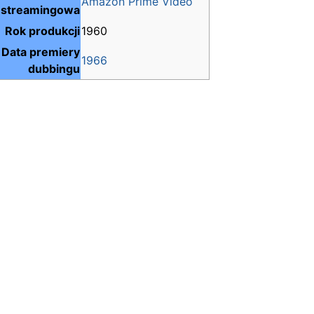
Amazon Prime Video
streamingowa
Rok produkcji
1960
Data premiery
1966
dubbingu