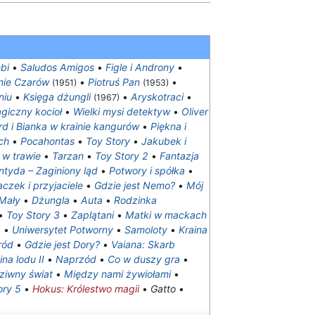
bi
•
Saludos Amigos
•
Figle i Androny
•
inie Czarów
•
Piotruś Pan
•
(1951)
(1953)
niu
•
Księga dżungli
•
Aryskotraci
•
(1967)
agiczny kocioł
•
Wielki mysi detektyw
•
Oliver
rd i Bianka w krainie kangurów
•
Piękna i
ch
•
Pocahontas
•
Toy Story
•
Jakubek i
w trawie
•
Tarzan
•
Toy Story 2
•
Fantazja
ntyda – Zaginiony ląd
•
Potwory i spółka
•
aczek i przyjaciele
•
Gdzie jest Nemo?
•
Mój
Mały
•
Dżungla
•
Auta
•
Rodzinka
•
Toy Story 3
•
Zaplątani
•
Matki w mackach
a
•
Uniwersytet Potworny
•
Samoloty
•
Kraina
ród
•
Gdzie jest Dory?
•
Vaiana: Skarb
ina lodu II
•
Naprzód
•
Co w duszy gra
•
ziwny świat
•
Między nami żywiołami
•
ory 5
•
Hokus: Królestwo magii
•
Gatto
•