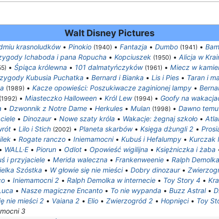
Walt Disney Pictures
edmiu krasnoludków
•
Pinokio
•
Fantazja
•
Dumbo
•
Bam
(1940)
(1941)
zygody Ichaboda i pana Ropucha
•
Kopciuszek
•
Alicja w Kra
(1950)
•
Śpiąca królewna
•
101 dalmatyńczyków
•
Miecz w kamie
55)
(1961)
zygody Kubusia Puchatka
•
Bernard i Bianka
•
Lis i Pies
•
Taran i m
ka
•
Kacze opowieści: Poszukiwacze zaginionej lampy
•
Berna
(1989)
•
Miasteczko Halloween
•
Król Lew
•
Goofy na wakacja
(1992)
(1994)
a
•
Dzwonnik z Notre Dame
•
Herkules
•
Mulan
•
Dawno temu 
(1998)
ciele
•
Dinozaur
•
Nowe szaty króla
•
Wakacje: żegnaj szkoło
•
Atla
wrót
•
Lilo i Stich
•
Planeta skarbów
•
Księga dżungli 2
•
Prosi
(2002)
ilek
•
Rogate ranczo
•
Iniemamocni
•
Kubuś i Hefalumpy
•
Kurczak 
•
WALL·E
•
Piorun
•
Odlot
•
Opowieść wigilijna
•
Księżniczka i żaba
ś i przyjaciele
•
Merida waleczna
•
Frankenweenie
•
Ralph Demolk
ielka Szóstka
•
W głowie się nie mieści
•
Dobry dinozaur
•
Zwierzog
co
•
Iniemamocni 2
•
Ralph Demolka w internecie
•
Toy Story 4
•
Kra
Luca
•
Nasze magiczne Encanto
•
To nie wypanda
•
Buzz Astral
•
D
ę nie mieści 2
•
Vaiana 2
•
Elio
•
Zwierzogród 2
•
Hopnięci
•
Toy St
amocni 3