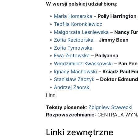
W wersji polskiej udział biorą
:
Maria Homerska
–
Polly Harrington
Teofila Koronkiewicz
Małgorzata Leśniewska
–
Nancy Fu
Zofia Raciborska
–
Jimmy Bean
Zofia Tymowska
Ewa Złotowska
–
Pollyanna
Włodzimierz Kwaskowski
–
Pan Pen
Ignacy Machowski
–
Ksiądz Paul Fo
Stanisław Zaczyk
–
Doktor Edmund 
Andrzej Zaorski
i inni
Teksty piosenek
:
Zbigniew Stawecki
Rozpowszechnianie
: CENTRALA WYN
Linki zewnętrzne