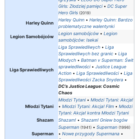
Girls: Złodziej pamięci
•
DC Super
Hero Girls
(2019)
Harley Quinn
•
Harley Quinn: Bardzo
Harley Quinn
problematyczne walentynki
Legion samobójców
•
Legion
Legion Samobójców
samobójców: Isekai
Liga Sprawiedliwych
•
Liga
Sprawiedliwych bez granic
•
Liga
Młodych
•
Batman v Superman: Świt
sprawiedliwości
•
Justice League
Liga Sprawiedliwych
Action
•
Liga Sprawiedliwości
•
Liga
Sprawiedliwości Zacka Snydera
•
DC’s Justice League: Cosmic
Chaos
Młodzi Tytani
•
Młodzi Tytani: Akcja!
Młodzi Tytani
•
Młodzi Tytani: Akcja! Film
•
Młodzi
Tytani: Akcja! kontra Młodzi Tytani
Shazam
Shazam!
•
Shazam! Gniew bogów
Superman
•
Superman
(1941)
(1996)
Superman
•
Nowe przygody Supermana
•