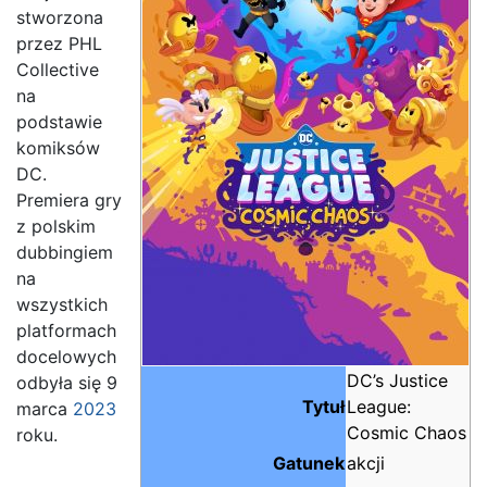
stworzona
przez PHL
Collective
na
podstawie
komiksów
DC.
Premiera gry
z polskim
dubbingiem
na
wszystkich
platformach
docelowych
DC’s Justice
odbyła się 9
Tytuł
League:
marca
2023
Cosmic Chaos
roku.
Gatunek
akcji