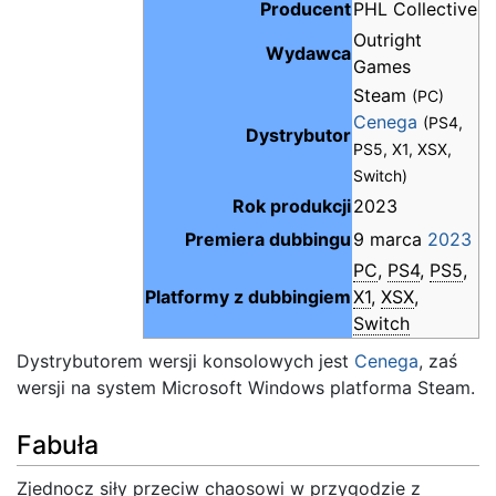
Producent
PHL Collective
Outright
Wydawca
Games
Steam
(PC)
Cenega
(PS4,
Dystrybutor
PS5, X1, XSX,
Switch)
Rok produkcji
2023
Premiera dubbingu
9 marca
2023
PC
,
PS4
,
PS5
,
Platformy z dubbingiem
X1
,
XSX
,
Switch
Dystrybutorem wersji konsolowych jest
Cenega
, zaś
wersji na system Microsoft Windows platforma Steam.
Fabuła
Zjednocz siły przeciw chaosowi w przygodzie z