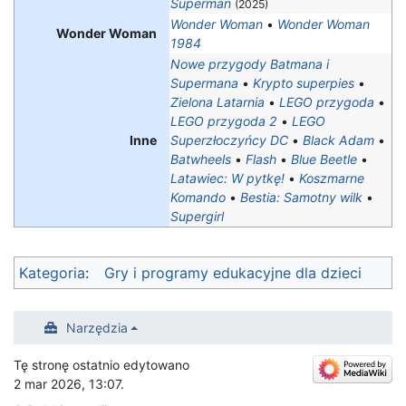
Superman
(2025)
Wonder Woman
•
Wonder Woman
Wonder Woman
1984
Nowe przygody Batmana i
Supermana
•
Krypto superpies
•
Zielona Latarnia
•
LEGO przygoda
•
LEGO przygoda 2
•
LEGO
Inne
Superzłoczyńcy DC
•
Black Adam
•
Batwheels
•
Flash
•
Blue Beetle
•
Latawiec: W pytkę!
•
Koszmarne
Komando
•
Bestia: Samotny wilk
•
Supergirl
Kategoria
:
Gry i programy edukacyjne dla dzieci
Narzędzia
Tę stronę ostatnio edytowano
2 mar 2026, 13:07.