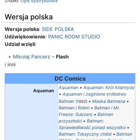
Źródło:
Opis dystrybutora
Wersja polska
Wersja polska
:
SIDE POLSKA
Udźwiękowienie
:
PANIC ROOM STUDIO
Udział wzięli
:
Mikołaj Pancerz
–
Flash
i inni
DC Comics
Aquaman
•
Aquaman: Król Atlantydy
Aquaman
•
Aquaman i zaginione królestwo
Batman
•
Maska Batmana
•
(1992)
Batman i Robin
•
Batman i Mr.
Freeze: Subzero
•
Batman
przyszłości
•
Batman:
Sprawiedliwość ponad wszystko
•
Batman: Toksyczny chłód
•
Batman