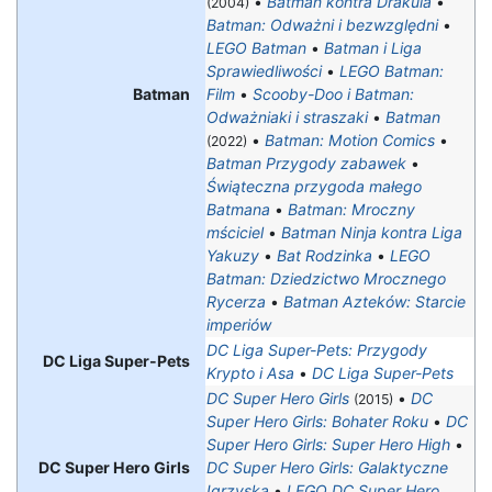
•
Batman kontra Drakula
•
(2004)
Batman: Odważni i bezwzględni
•
LEGO Batman
•
Batman i Liga
Sprawiedliwości
•
LEGO Batman:
Batman
Film
•
Scooby-Doo i Batman:
Odważniaki i straszaki
•
Batman
•
Batman: Motion Comics
•
(2022)
Batman Przygody zabawek
•
Świąteczna przygoda małego
Batmana
•
Batman: Mroczny
mściciel
•
Batman Ninja kontra Liga
Yakuzy
•
Bat Rodzinka
•
LEGO
Batman: Dziedzictwo Mrocznego
Rycerza
•
Batman Azteków: Starcie
imperiów
DC Liga Super-Pets: Przygody
DC Liga Super-Pets
Krypto i Asa
•
DC Liga Super-Pets
DC Super Hero Girls
•
DC
(2015)
Super Hero Girls: Bohater Roku
•
DC
Super Hero Girls: Super Hero High
•
DC Super Hero Girls
DC Super Hero Girls: Galaktyczne
Igrzyska
•
LEGO DC Super Hero