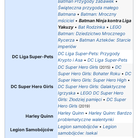
Batman Przygody zabawek
•
Świąteczna przygoda małego
Batmana
•
Batman: Mroczny
mściciel
•
Batman Ninja kontra Liga
Yakuzy
•
Bat Rodzinka
•
LEGO
Batman: Dziedzictwo Mrocznego
Rycerza
•
Batman Azteków: Starcie
imperiów
DC Liga Super-Pets: Przygody
DC Liga Super-Pets
Krypto i Asa
•
DC Liga Super-Pets
DC Super Hero Girls
•
DC
(2015)
Super Hero Girls: Bohater Roku
•
DC
Super Hero Girls: Super Hero High
•
DC Super Hero Girls
DC Super Hero Girls: Galaktyczne
Igrzyska
•
LEGO DC Super Hero
Girls: Złodziej pamięci
•
DC Super
Hero Girls
(2019)
Harley Quinn
•
Harley Quinn: Bardzo
Harley Quinn
problematyczne walentynki
Legion samobójców
•
Legion
Legion Samobójców
samobójców: Isekai