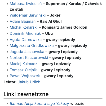
Mateusz Kwiecień
–
Superman / Kuraku / Człowiek
ze stali
Waldemar Barwiński
–
Joker
Adam Bauman
–
Ra’s Al Ghul
Michał Konarski
–
Komisarz James Gordon
Dominik Mironiuk
–
Ubu
Agata Darnowska
–
gwary i epizody
Małgorzata Gradkowska
–
gwary i epizody
Jagoda Jasnowska
–
gwary i epizody
Norbert Kaczorowski
–
gwary i epizody
Maciej Kulmacz
–
gwary i epizody
Tomasz Olejnik
–
gwary i epizody
Paweł Wojtaszek
–
gwary i epizody
Lektor
:
Jakub Urlich
Linki zewnętrzne
Batman Ninja kontra Liga Yakuzy
w bazie