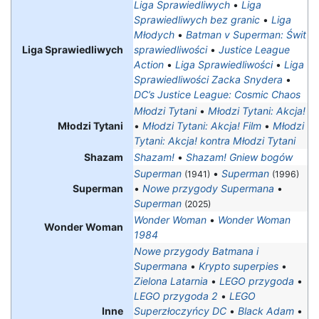
Liga Sprawiedliwych
•
Liga
Sprawiedliwych bez granic
•
Liga
Młodych
•
Batman v Superman: Świt
Liga Sprawiedliwych
sprawiedliwości
•
Justice League
Action
•
Liga Sprawiedliwości
•
Liga
Sprawiedliwości Zacka Snydera
•
DC’s Justice League: Cosmic Chaos
Młodzi Tytani
•
Młodzi Tytani: Akcja!
Młodzi Tytani
•
Młodzi Tytani: Akcja! Film
•
Młodzi
Tytani: Akcja! kontra Młodzi Tytani
Shazam
Shazam!
•
Shazam! Gniew bogów
Superman
•
Superman
(1941)
(1996)
Superman
•
Nowe przygody Supermana
•
Superman
(2025)
Wonder Woman
•
Wonder Woman
Wonder Woman
1984
Nowe przygody Batmana i
Supermana
•
Krypto superpies
•
Zielona Latarnia
•
LEGO przygoda
•
LEGO przygoda 2
•
LEGO
Inne
Superzłoczyńcy DC
•
Black Adam
•