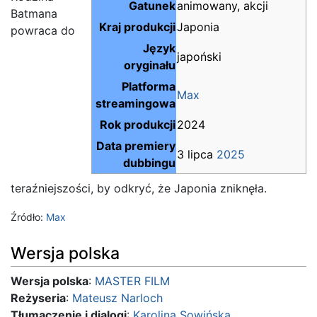
Gatunek
animowany, akcji
Batmana
Kraj produkcji
Japonia
powraca do
Język
japoński
oryginału
Platforma
Max
streamingowa
Rok produkcji
2024
Data premiery
3 lipca
2025
dubbingu
teraźniejszości, by odkryć, że Japonia zniknęła.
Źródło:
Max
Wersja polska
Wersja polska
:
MASTER FILM
Reżyseria
:
Mateusz Narloch
Tłumaczenie i dialogi
:
Karolina Sowińska