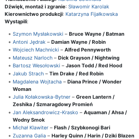
Dźwięk, montaż i zgranie
:
Sławomir Karolak
Kierownictwo produkcji
:
Katarzyna Fijałkowska
Wystąpili
:
Szymon Mysłakowski
–
Bruce Wayne / Batman
Antoni Jędrak
–
Damian Wayne / Robin
Wojciech Machnicki
–
Alfred Pennyworth
Mateusz Narloch
–
Dick Grayson / Nightwing
Bartosz Wesołowski
–
Jason Todd / Red Hood
Jakub Strach
–
Tim Drake / Red Robin
Magdalena Wojtacha
–
Diana Prince / Wonder
Woman
Julia Kołakowska-Bytner
–
Green Lantern /
Zeshika / Szmaragdowy Promień
Jan Aleksandrowicz-Krasko
–
Aquaman / Ahsa /
Wodny Smok
Michał Klawiter
–
Flash / Szybkonogi Bari
Zuzanna Galia
–
Harley Quinn / Harin / Dziki Błazen