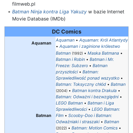
filmweb.pl
Batman Ninja kontra Liga Yakuzy
w bazie Internet
Movie Database (IMDb)
DC Comics
Aquaman
•
Aquaman: Król Atlantydy
Aquaman
•
Aquaman i zaginione królestwo
Batman
•
Maska Batmana
•
(1992)
Batman i Robin
•
Batman i Mr.
Freeze: Subzero
•
Batman
przyszłości
•
Batman:
Sprawiedliwość ponad wszystko
•
Batman: Toksyczny chłód
•
Batman
•
Batman kontra Drakula
•
(2004)
Batman: Odważni i bezwzględni
•
LEGO Batman
•
Batman i Liga
Sprawiedliwości
•
LEGO Batman:
Batman
Film
•
Scooby-Doo i Batman:
Odważniaki i straszaki
•
Batman
•
Batman: Motion Comics
•
(2022)