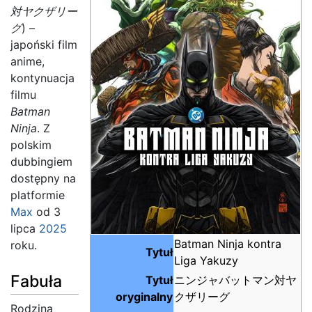
対ヤクザリー
グ
) –
japoński film
anime,
kontynuacja
filmu
Batman
Ninja
. Z
polskim
dubbingiem
dostępny na
platformie
Max
od 3
lipca
2025
Batman Ninja kontra
roku.
Tytuł
Liga Yakuzy
Fabuła
Tytuł
ニンジャバットマン対ヤ
oryginalny
クザリーグ
Rodzina