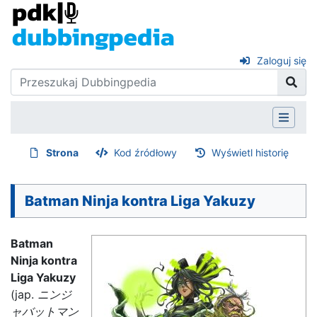
Zaloguj się
Strona
Kod źródłowy
Wyświetl historię
Batman Ninja kontra Liga Yakuzy
Batman
Ninja kontra
Liga Yakuzy
(jap.
ニンジ
ャバットマン