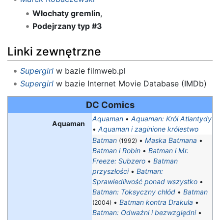
Włochaty gremlin
,
Podejrzany typ #3
Linki zewnętrzne
Supergirl
w bazie filmweb.pl
Supergirl
w bazie Internet Movie Database (IMDb)
DC Comics
Aquaman
•
Aquaman: Król Atlantydy
Aquaman
•
Aquaman i zaginione królestwo
Batman
•
Maska Batmana
•
(1992)
Batman i Robin
•
Batman i Mr.
Freeze: Subzero
•
Batman
przyszłości
•
Batman:
Sprawiedliwość ponad wszystko
•
Batman: Toksyczny chłód
•
Batman
•
Batman kontra Drakula
•
(2004)
Batman: Odważni i bezwzględni
•