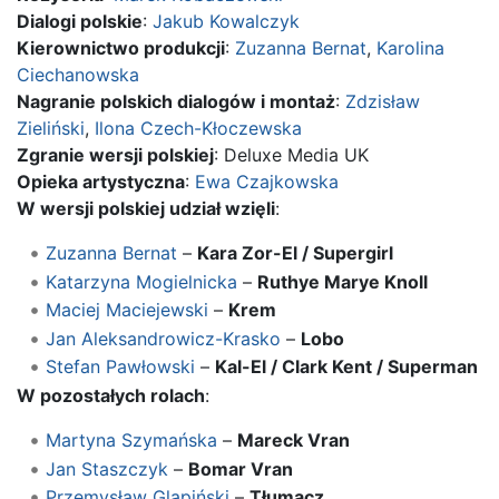
Dialogi polskie
:
Jakub Kowalczyk
Kierownictwo produkcji
:
Zuzanna Bernat
,
Karolina
Ciechanowska
Nagranie polskich dialogów i montaż
:
Zdzisław
Zieliński
,
Ilona Czech-Kłoczewska
Zgranie wersji polskiej
: Deluxe Media UK
Opieka artystyczna
:
Ewa Czajkowska
W wersji polskiej udział wzięli
:
Zuzanna Bernat
–
Kara Zor-El / Supergirl
Katarzyna Mogielnicka
–
Ruthye Marye Knoll
Maciej Maciejewski
–
Krem
Jan Aleksandrowicz-Krasko
–
Lobo
Stefan Pawłowski
–
Kal-El / Clark Kent / Superman
W pozostałych rolach
:
Martyna Szymańska
–
Mareck Vran
Jan Staszczyk
–
Bomar Vran
Przemysław Glapiński
–
Tłumacz