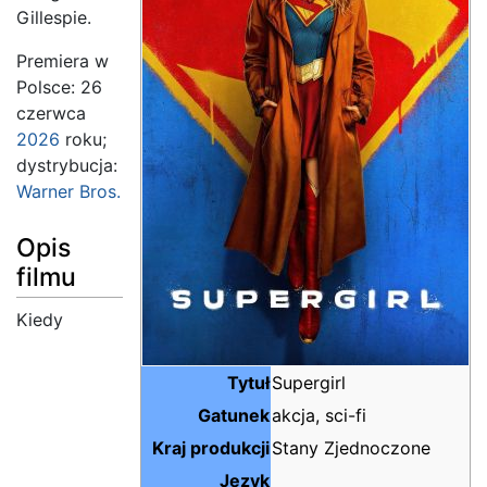
Gillespie.
Premiera w
Polsce: 26
czerwca
2026
roku;
dystrybucja:
Warner Bros.
Opis
filmu
Kiedy
Tytuł
Supergirl
Gatunek
akcja, sci-fi
Kraj produkcji
Stany Zjednoczone
Język