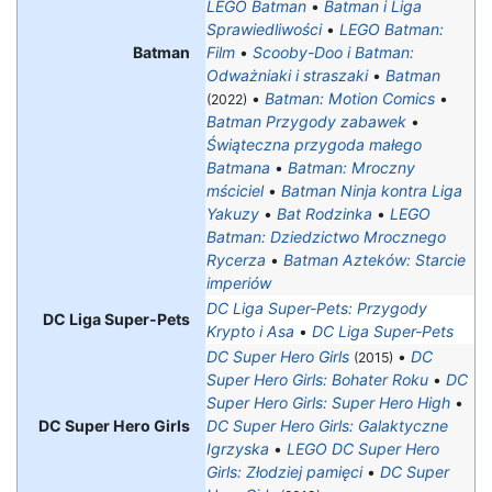
LEGO Batman
•
Batman i Liga
Sprawiedliwości
•
LEGO Batman:
Batman
Film
•
Scooby-Doo i Batman:
Odważniaki i straszaki
•
Batman
•
Batman: Motion Comics
•
(2022)
Batman Przygody zabawek
•
Świąteczna przygoda małego
Batmana
•
Batman: Mroczny
mściciel
•
Batman Ninja kontra Liga
Yakuzy
•
Bat Rodzinka
•
LEGO
Batman: Dziedzictwo Mrocznego
Rycerza
•
Batman Azteków: Starcie
imperiów
DC Liga Super-Pets: Przygody
DC Liga Super-Pets
Krypto i Asa
•
DC Liga Super-Pets
DC Super Hero Girls
•
DC
(2015)
Super Hero Girls: Bohater Roku
•
DC
Super Hero Girls: Super Hero High
•
DC Super Hero Girls
DC Super Hero Girls: Galaktyczne
Igrzyska
•
LEGO DC Super Hero
Girls: Złodziej pamięci
•
DC Super