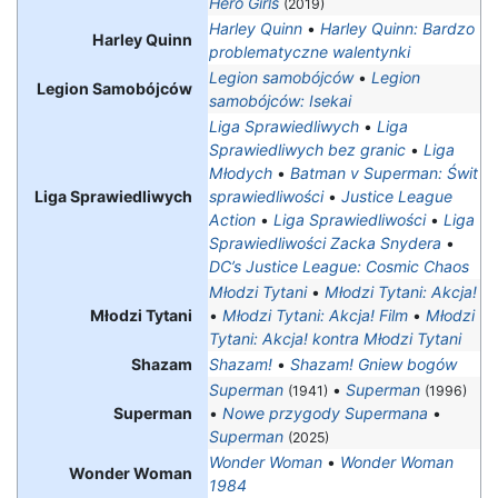
Hero Girls
(2019)
Harley Quinn
•
Harley Quinn: Bardzo
Harley Quinn
problematyczne walentynki
Legion samobójców
•
Legion
Legion Samobójców
samobójców: Isekai
Liga Sprawiedliwych
•
Liga
Sprawiedliwych bez granic
•
Liga
Młodych
•
Batman v Superman: Świt
Liga Sprawiedliwych
sprawiedliwości
•
Justice League
Action
•
Liga Sprawiedliwości
•
Liga
Sprawiedliwości Zacka Snydera
•
DC’s Justice League: Cosmic Chaos
Młodzi Tytani
•
Młodzi Tytani: Akcja!
Młodzi Tytani
•
Młodzi Tytani: Akcja! Film
•
Młodzi
Tytani: Akcja! kontra Młodzi Tytani
Shazam
Shazam!
•
Shazam! Gniew bogów
Superman
•
Superman
(1941)
(1996)
Superman
•
Nowe przygody Supermana
•
Superman
(2025)
Wonder Woman
•
Wonder Woman
Wonder Woman
1984