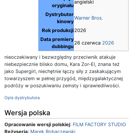
angielski
oryginału
Dystrybutor
Warner Bros.
kinowy
Rok produkcji
2026
Data premiery
26 czerwca
2026
dubbingu
nieoczekiwany i bezwzględny przeciwnik atakuje
niebezpiecznie blisko domu, Kara Zor-El, znana też
jako Supergirl, niechętnie łączy siły z zaskakującym
towarzyszem w pełnej przygód, międzygalaktycznej
podróży w poszukiwaniu zemsty i sprawiedliwości.
Opis dystrybutora
Wersja polska
Opracowanie wersji polskiej
:
FILM FACTORY STUDIO
Reżyseria
:
Marek Robaczewski