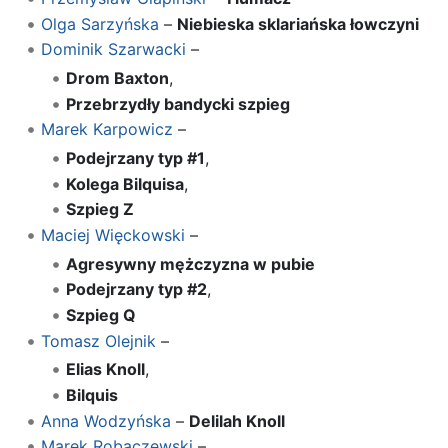
Olga Sarzyńska
–
Niebieska sklariańska łowczyni
Dominik Szarwacki
–
Drom Baxton
,
Przebrzydły bandycki szpieg
Marek Karpowicz
–
Podejrzany typ #1
,
Kolega Bilquisa
,
Szpieg Z
Maciej Więckowski
–
Agresywny mężczyzna w pubie
Podejrzany typ #2
,
Szpieg Q
Tomasz Olejnik
–
Elias Knoll
,
Bilquis
Anna Wodzyńska
–
Delilah Knoll
Marek Robaczewski
–