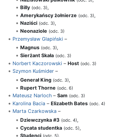
Billy
,
(odc. 3)
Amerykańscy żołnierze
,
(odc. 3)
Naziści
,
(odc. 3)
Neonaziole
(odc. 3)
Przemysław Glapiński
–
Magnus
,
(odc. 3)
Sierżant Skała
(odc. 3)
Norbert Kaczorowski
–
Host
(odc. 3)
Szymon Kuśmider
–
Generał King
,
(odc. 3)
Rupert Thorne
(odc. 6)
Mateusz Narloch
–
Sam
(odc. 3)
Karolina Bacia
–
Elizabeth Bates
(odc. 4)
Marta Czarkowska
–
Dziewczynka #3
,
(odc. 4)
Cycata studentka
,
(odc. 5)
Studenci
,
(odc. 5)