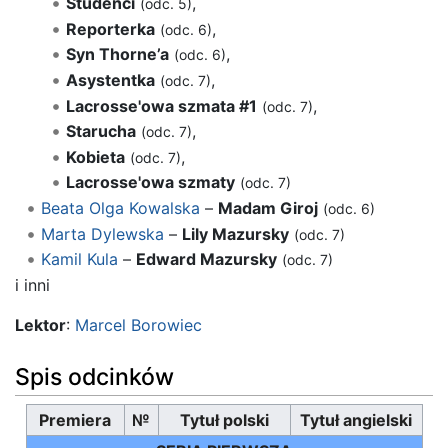
Studenci
,
(odc. 5)
Reporterka
,
(odc. 6)
Syn Thorne’a
,
(odc. 6)
Asystentka
,
(odc. 7)
Lacrosse'owa szmata #1
,
(odc. 7)
Starucha
,
(odc. 7)
Kobieta
,
(odc. 7)
Lacrosse'owa szmaty
(odc. 7)
Beata Olga Kowalska
–
Madam Giroj
(odc. 6)
Marta Dylewska
–
Lily Mazursky
(odc. 7)
Kamil Kula
–
Edward Mazursky
(odc. 7)
i inni
Lektor
:
Marcel Borowiec
Spis odcinków
Premiera
№
Tytuł polski
Tytuł angielski