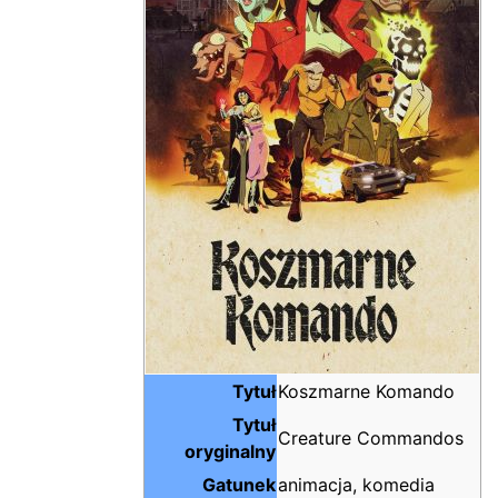
Tytuł
Koszmarne Komando
Tytuł
Creature Commandos
oryginalny
Gatunek
animacja, komedia