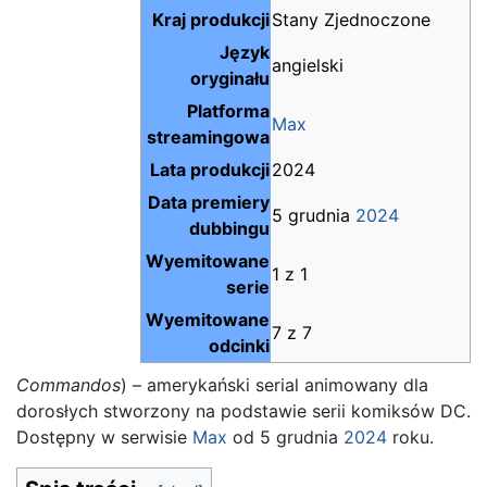
Kraj produkcji
Stany Zjednoczone
Język
angielski
oryginału
Platforma
Max
streamingowa
Lata produkcji
2024
Data premiery
5 grudnia
2024
dubbingu
Wyemitowane
1 z 1
serie
Wyemitowane
7 z 7
odcinki
Commandos
) – amerykański serial animowany dla
dorosłych stworzony na podstawie serii komiksów DC.
Dostępny w serwisie
Max
od 5 grudnia
2024
roku.