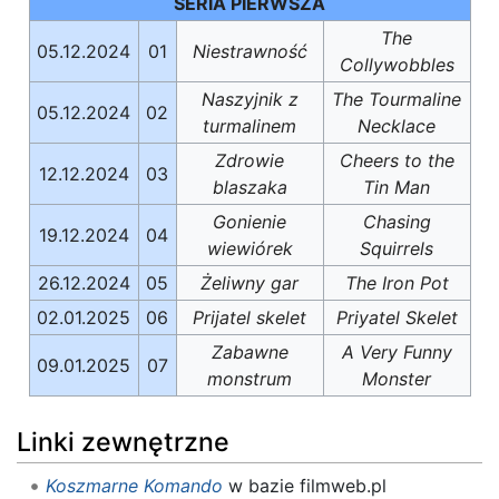
SERIA PIERWSZA
The
05.12.2024
01
Niestrawność
Collywobbles
Naszyjnik z
The Tourmaline
05.12.2024
02
turmalinem
Necklace
Zdrowie
Cheers to the
12.12.2024
03
blaszaka
Tin Man
Gonienie
Chasing
19.12.2024
04
wiewiórek
Squirrels
26.12.2024
05
Żeliwny gar
The Iron Pot
02.01.2025
06
Prijatel skelet
Priyatel Skelet
Zabawne
A Very Funny
09.01.2025
07
monstrum
Monster
Linki zewnętrzne
Koszmarne Komando
w bazie filmweb.pl