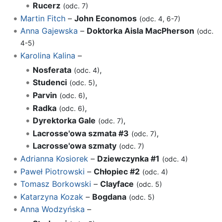
Rucerz
(odc. 7)
Martin Fitch
–
John Economos
(odc. 4, 6-7)
Anna Gajewska
–
Doktorka Aisla MacPherson
(odc.
4-5)
Karolina Kalina
–
Nosferata
,
(odc. 4)
Studenci
,
(odc. 5)
Parvin
,
(odc. 6)
Radka
,
(odc. 6)
Dyrektorka Gale
,
(odc. 7)
Lacrosse'owa szmata #3
,
(odc. 7)
Lacrosse'owa szmaty
(odc. 7)
Adrianna Kosiorek
–
Dziewczynka #1
(odc. 4)
Paweł Piotrowski
–
Chłopiec #2
(odc. 4)
Tomasz Borkowski
–
Clayface
(odc. 5)
Katarzyna Kozak
–
Bogdana
(odc. 5)
Anna Wodzyńska
–