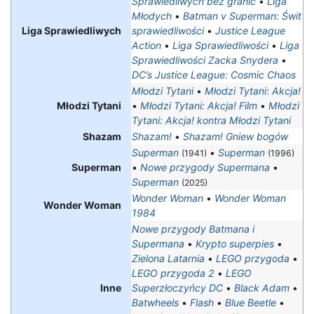
Sprawiedliwych bez granic
•
Liga
Młodych
•
Batman v Superman: Świt
Liga Sprawiedliwych
sprawiedliwości
•
Justice League
Action
•
Liga Sprawiedliwości
•
Liga
Sprawiedliwości Zacka Snydera
•
DC’s Justice League: Cosmic Chaos
Młodzi Tytani
•
Młodzi Tytani: Akcja!
Młodzi Tytani
•
Młodzi Tytani: Akcja! Film
•
Młodzi
Tytani: Akcja! kontra Młodzi Tytani
Shazam
Shazam!
•
Shazam! Gniew bogów
Superman
•
Superman
(1941)
(1996)
Superman
•
Nowe przygody Supermana
•
Superman
(2025)
Wonder Woman
•
Wonder Woman
Wonder Woman
1984
Nowe przygody Batmana i
Supermana
•
Krypto superpies
•
Zielona Latarnia
•
LEGO przygoda
•
LEGO przygoda 2
•
LEGO
Inne
Superzłoczyńcy DC
•
Black Adam
•
Batwheels
•
Flash
•
Blue Beetle
•