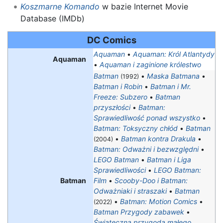
Koszmarne Komando
w bazie Internet Movie
Database (IMDb)
DC Comics
Aquaman
•
Aquaman: Król Atlantydy
Aquaman
•
Aquaman i zaginione królestwo
Batman
•
Maska Batmana
•
(1992)
Batman i Robin
•
Batman i Mr.
Freeze: Subzero
•
Batman
przyszłości
•
Batman:
Sprawiedliwość ponad wszystko
•
Batman: Toksyczny chłód
•
Batman
•
Batman kontra Drakula
•
(2004)
Batman: Odważni i bezwzględni
•
LEGO Batman
•
Batman i Liga
Sprawiedliwości
•
LEGO Batman:
Batman
Film
•
Scooby-Doo i Batman:
Odważniaki i straszaki
•
Batman
•
Batman: Motion Comics
•
(2022)
Batman Przygody zabawek
•
Świąteczna przygoda małego