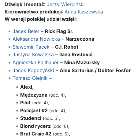
Dźwięk i montaż
:
Jerzy Wierciński
Kierownictwo produkcji
:
Anna Kuszewska
W wersji polskiej udział wzięli
:
Jacek Beler
–
Rick Flag Sr.
Aleksandra Nowicka
–
Narzeczona
Sławomir Pacek
–
G.I. Robot
Justyna Kowalska
–
Ilana Rostović
Agnieszka Fajlhauer
–
Nina Mazursky
Jacek Kopczyński
–
Alex Sartorius / Doktor Fosfor
Tomasz Olejnik
–
Alexi
,
Mężczyzna
,
(odc. 4)
Pilot
,
(odc. 4)
Policjant #2
,
(odc. 4)
Studenci
,
(odc. 5)
Blond rycerz
,
(odc. 6)
Brat Craic #2
,
(odc. 6)