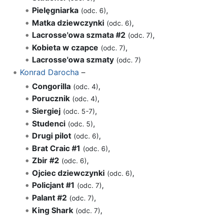
Pielęgniarka
,
(odc. 6)
Matka dziewczynki
,
(odc. 6)
Lacrosse'owa szmata #2
,
(odc. 7)
Kobieta w czapce
,
(odc. 7)
Lacrosse'owa szmaty
(odc. 7)
Konrad Darocha
–
Congorilla
,
(odc. 4)
Porucznik
,
(odc. 4)
Siergiej
,
(odc. 5-7)
Studenci
,
(odc. 5)
Drugi pilot
,
(odc. 6)
Brat Craic #1
,
(odc. 6)
Zbir #2
,
(odc. 6)
Ojciec dziewczynki
,
(odc. 6)
Policjant #1
,
(odc. 7)
Palant #2
,
(odc. 7)
King Shark
,
(odc. 7)