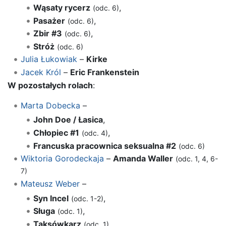
Wąsaty rycerz
,
(odc. 6)
Pasażer
,
(odc. 6)
Zbir #3
,
(odc. 6)
Stróż
(odc. 6)
Julia Łukowiak
–
Kirke
Jacek Król
–
Eric Frankenstein
W pozostałych rolach
:
Marta Dobecka
–
John Doe / Łasica
,
Chłopiec #1
,
(odc. 4)
Francuska pracownica seksualna #2
(odc. 6)
Wiktoria Gorodeckaja
–
Amanda Waller
(odc. 1, 4, 6-
7)
Mateusz Weber
–
Syn Incel
,
(odc. 1-2)
Sługa
,
(odc. 1)
Taksówkarz
,
(odc. 1)