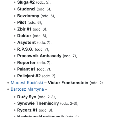
Sługa #2
,
(odc. 5)
Studenci
,
(odc. 5)
Bezdomny
,
(odc. 6)
Pilot
,
(odc. 6)
Zbir #1
,
(odc. 6)
Doktor
,
(odc. 6)
Asystent
,
(odc. 7)
R.P.S.G.
,
(odc. 7)
Pracownik Ambasady
,
(odc. 7)
Reporter
,
(odc. 7)
Palant #1
,
(odc. 7)
Policjant #2
(odc. 7)
Modest Ruciński
–
Victor Frankenstein
(odc. 2)
Bartosz Martyna
–
Duży Syn
,
(odc. 2-3)
Synowie Themisciry
,
(odc. 2-3)
Rycerz #1
,
(odc. 3)
Nazistowski pułkownik
,
(odc. 3)