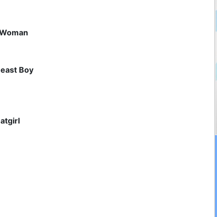
 Woman
east Boy
atgirl