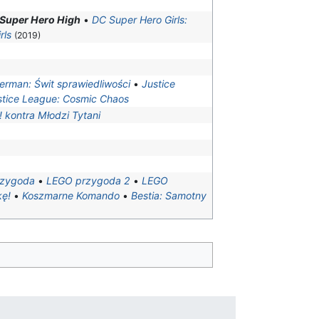
 Super Hero High
•
DC Super Hero Girls:
rls
(2019)
rman: Świt sprawiedliwości
•
Justice
stice League: Cosmic Chaos
! kontra Młodzi Tytani
rzygoda
•
LEGO przygoda 2
•
LEGO
kę!
•
Koszmarne Komando
•
Bestia: Samotny