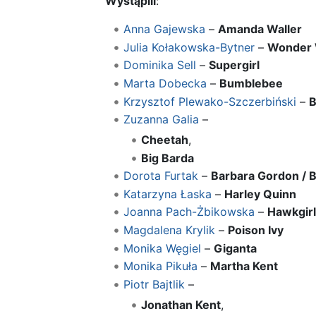
Wystąpili
:
Anna Gajewska
–
Amanda Waller
Julia Kołakowska-Bytner
–
Wonder
Dominika Sell
–
Supergirl
Marta Dobecka
–
Bumblebee
Krzysztof Plewako-Szczerbiński
–
B
Zuzanna Galia
–
Cheetah
,
Big Barda
Dorota Furtak
–
Barbara Gordon / B
Katarzyna Łaska
–
Harley Quinn
Joanna Pach-Żbikowska
–
Hawkgirl
Magdalena Krylik
–
Poison Ivy
Monika Węgiel
–
Giganta
Monika Pikuła
–
Martha Kent
Piotr Bajtlik
–
Jonathan Kent
,