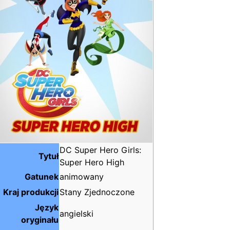
DC Super Hero Girls:
Tytuł
Super Hero High
Gatunek
animowany
Kraj produkcji
Stany Zjednoczone
Język
angielski
oryginału