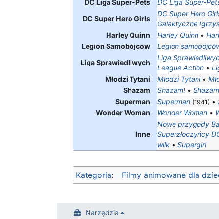
DC Liga Super-Pets
DC Liga Super-Pets
DC Super Hero Girl
DC Super Hero Girls
Galaktyczne Igrzy
Harley Quinn
Harley Quinn
•
Har
Legion Samobójców
Legion samobójcó
Liga Sprawiedliwy
Liga Sprawiedliwych
League Action
•
Li
Młodzi Tytani
Młodzi Tytani
•
Mło
Shazam
Shazam!
•
Shazam
Superman
Superman
•
(1941)
Wonder Woman
Wonder Woman
•
Nowe przygody Ba
Inne
Superzłoczyńcy D
wilk
•
Supergirl
Kategoria
:
Filmy animowane dla dziec
Narzędzia