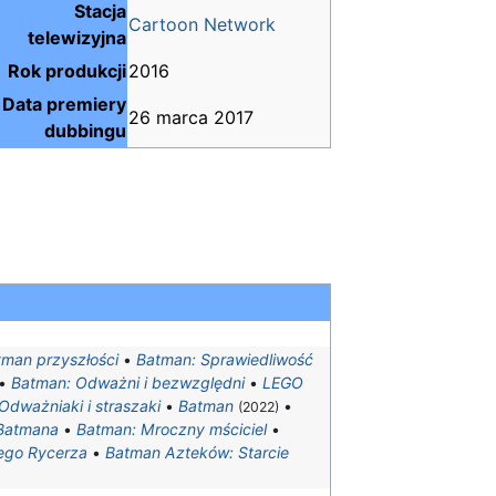
Stacja
Cartoon Network
telewizyjna
Rok produkcji
2016
Data premiery
26 marca 2017
dubbingu
tman przyszłości
•
Batman: Sprawiedliwość
•
Batman: Odważni i bezwzględni
•
LEGO
dważniaki i straszaki
•
Batman
•
(2022)
Batmana
•
Batman: Mroczny mściciel
•
ego Rycerza
•
Batman Azteków: Starcie