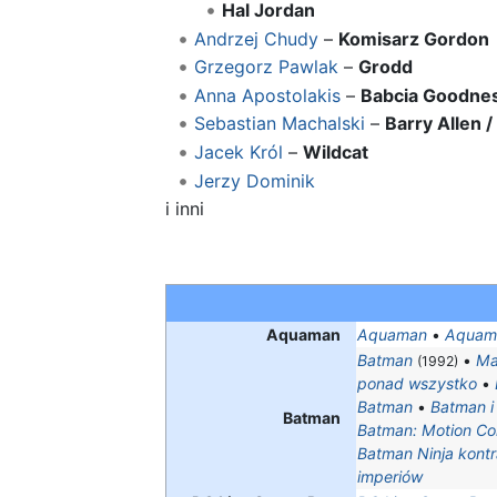
Hal Jordan
Andrzej Chudy
–
Komisarz Gordon
Grzegorz Pawlak
–
Grodd
Anna Apostolakis
–
Babcia Goodne
Sebastian Machalski
–
Barry Allen /
Jacek Król
–
Wildcat
Jerzy Dominik
i inni
Aquaman
Aquaman
•
Aquama
Batman
•
Ma
(1992)
ponad wszystko
•
Batman
•
Batman i
Batman
Batman: Motion Co
Batman Ninja kontr
imperiów