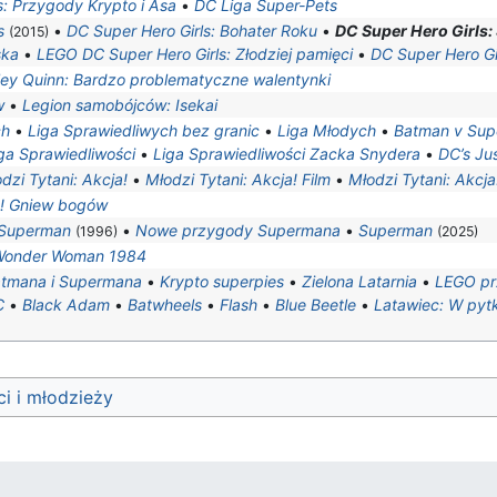
: Przygody Krypto i Asa
•
DC Liga Super-Pets
s
•
DC Super Hero Girls: Bohater Roku
•
DC Super Hero Girls:
(2015)
ska
•
LEGO DC Super Hero Girls: Złodziej pamięci
•
DC Super Hero Gi
ley Quinn: Bardzo problematyczne walentynki
w
•
Legion samobójców: Isekai
ch
•
Liga Sprawiedliwych bez granic
•
Liga Młodych
•
Batman v Supe
ga Sprawiedliwości
•
Liga Sprawiedliwości Zacka Snydera
•
DC’s Ju
dzi Tytani: Akcja!
•
Młodzi Tytani: Akcja! Film
•
Młodzi Tytani: Akcja
! Gniew bogów
Superman
•
Nowe przygody Supermana
•
Superman
(1996)
(2025)
Wonder Woman 1984
tmana i Supermana
•
Krypto superpies
•
Zielona Latarnia
•
LEGO p
C
•
Black Adam
•
Batwheels
•
Flash
•
Blue Beetle
•
Latawiec: W pyt
i i młodzieży