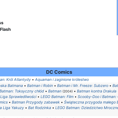
ss
 Flash
DC Comics
n: Król Atlantydy
•
Aquaman i zaginione królestwo
ska Batmana
•
Batman i Robin
•
Batman i Mr. Freeze: Subzero
•
Ba
Batman: Toksyczny chłód
•
Batman
•
Batman kontra Drakula
(2004)
 Liga Sprawiedliwości
•
LEGO Batman: Film
•
Scooby-Doo i Batman: O
mics
•
Batman Przygody zabawek
•
Świąteczna przygoda małego 
a Liga Yakuzy
•
Bat Rodzinka
•
LEGO Batman: Dziedzictwo Mroczn