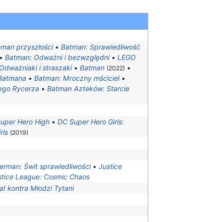
tman przyszłości
•
Batman: Sprawiedliwość
•
Batman: Odważni i bezwzględni
•
LEGO
dważniaki i straszaki
•
Batman
•
(2022)
Batmana
•
Batman: Mroczny mściciel
•
ego Rycerza
•
Batman Azteków: Starcie
Super Hero High
•
DC Super Hero Girls:
rls
(2019)
rman: Świt sprawiedliwości
•
Justice
stice League: Cosmic Chaos
a! kontra Młodzi Tytani