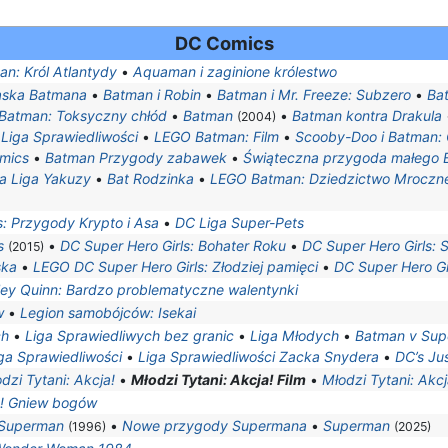
DC Comics
n: Król Atlantydy
•
Aquaman i zaginione królestwo
ska Batmana
•
Batman i Robin
•
Batman i Mr. Freeze: Subzero
•
Ba
Batman: Toksyczny chłód
•
Batman
•
Batman kontra Drakula
(2004)
 Liga Sprawiedliwości
•
LEGO Batman: Film
•
Scooby-Doo i Batman: O
mics
•
Batman Przygody zabawek
•
Świąteczna przygoda małego 
a Liga Yakuzy
•
Bat Rodzinka
•
LEGO Batman: Dziedzictwo Mroczn
: Przygody Krypto i Asa
•
DC Liga Super-Pets
s
•
DC Super Hero Girls: Bohater Roku
•
DC Super Hero Girls: 
(2015)
ska
•
LEGO DC Super Hero Girls: Złodziej pamięci
•
DC Super Hero Gi
ley Quinn: Bardzo problematyczne walentynki
w
•
Legion samobójców: Isekai
ch
•
Liga Sprawiedliwych bez granic
•
Liga Młodych
•
Batman v Supe
ga Sprawiedliwości
•
Liga Sprawiedliwości Zacka Snydera
•
DC’s Ju
dzi Tytani: Akcja!
•
Młodzi Tytani: Akcja! Film
•
Młodzi Tytani: Akcj
! Gniew bogów
Superman
•
Nowe przygody Supermana
•
Superman
(1996)
(2025)