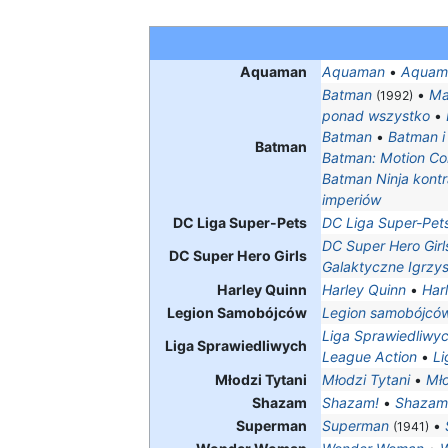
Aquaman
Aquaman
•
Aquama
Batman
•
Ma
(1992)
ponad wszystko
•
Batman
•
Batman i
Batman
Batman: Motion Co
Batman Ninja kontr
imperiów
DC Liga Super-Pets
DC Liga Super-Pets
DC Super Hero Girl
DC Super Hero Girls
Galaktyczne Igrzy
Harley Quinn
Harley Quinn
•
Har
Legion Samobójców
Legion samobójcó
Liga Sprawiedliwy
Liga Sprawiedliwych
League Action
•
Li
Młodzi Tytani
Młodzi Tytani
•
Mło
Shazam
Shazam!
•
Shazam
Superman
Superman
•
(1941)