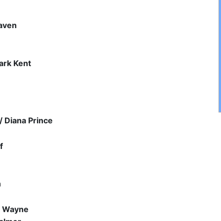
aven
ark Kent
 Diana Prince
f
n
e Wayne