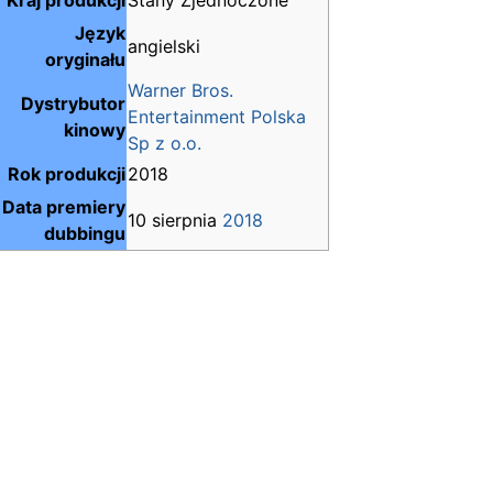
Kraj produkcji
Stany Zjednoczone
Język
angielski
oryginału
Warner Bros.
Dystrybutor
Entertainment Polska
kinowy
Sp z o.o.
Rok produkcji
2018
Data premiery
10 sierpnia
2018
dubbingu