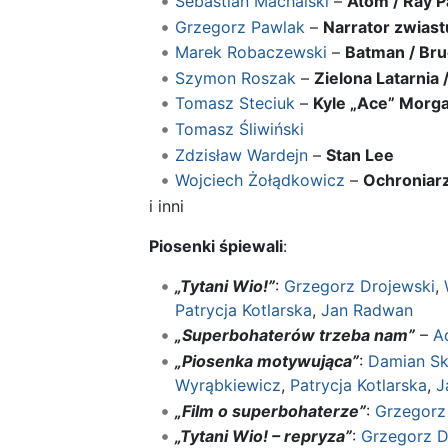
Sebastian Machalski
–
Atom / Ray 
Grzegorz Pawlak
–
Narrator zwias
Marek Robaczewski
–
Batman / Br
Szymon Roszak
–
Zielona Latarnia 
Tomasz Steciuk
–
Kyle „Ace” Morg
Tomasz Śliwiński
Zdzisław Wardejn
–
Stan Lee
Wojciech Żołądkowicz
–
Ochroniar
i inni
Piosenki śpiewali
:
„Tytani Wio!”
:
Grzegorz Drojewski
,
Patrycja Kotlarska
,
Jan Radwan
„Superbohaterów trzeba nam”
–
A
„Piosenka motywująca”
:
Damian S
Wyrąbkiewicz
,
Patrycja Kotlarska
,
J
„Film o superbohaterze”
:
Grzegorz
„Tytani Wio! – repryza”
:
Grzegorz D