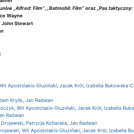
Palmer
tunów
„Alfred: Film”
,
„Batmobil: Film”
oraz
„Pas taktyczny: 
uce Wayne
/ John Stewart
an
z
Wit Apostolakis-Gluziński
,
Jacek Król
,
Izabella Bukowska-
dam Krylik
,
Jan Radwan
koczyk
,
Wit Apostolakis-Gluziński
,
Jacek Król
,
Izabella Bu
an Radwan
 Drojewski
,
Patrycja Kotlarska
,
Jan Radwan
rojewski
,
Wit Apostolakis-Gluziński
,
Jacek Król
,
Izabella 