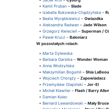
Kamil Pruban
–
Slade
Izabella Bukowska-Chądzyńska
–
R
Beata Wyrąbkiewicz
–
Gwiazdka
Aleksandra Radwan
–
Jade Wilson
Grzegorz Kwiecień
–
Superman / Cl
Paweł Krucz
–
Baloniarz
W pozostałych rolach
:
Marta Dylewska
Barbara Garstka
–
Wonder Woman /
Anna Wodzyńska
Maksymilian Bogumił
–
Shia LaBeou
Wojciech Chorąży
–
Zapowiadacz
Przemysław Glapiński
–
Jor-El
Michał Klawiter
–
Flash / Barry Alle
Damian Kulec
Bernard Lewandowski
–
Mały Bruc