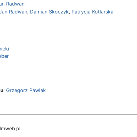
an Radwan
Jan Radwan
,
Damian Skoczyk
,
Patrycja Kotlarska
icki
ober
mu
:
Grzegorz Pawlak
ilmweb.pl