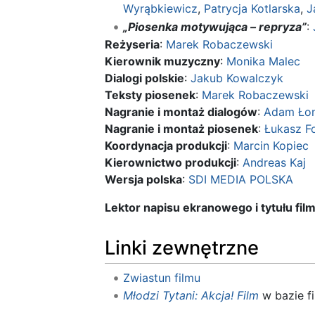
Wyrąbkiewicz
,
Patrycja Kotlarska
,
J
„Piosenka motywująca – repryza”
:
Reżyseria
:
Marek Robaczewski
Kierownik muzyczny
:
Monika Malec
Dialogi polskie
:
Jakub Kowalczyk
Teksty piosenek
:
Marek Robaczewski
Nagranie i montaż dialogów
:
Adam Łon
Nagranie i montaż piosenek
:
Łukasz F
Koordynacja produkcji
:
Marcin Kopiec
Kierownictwo produkcji
:
Andreas Kaj
Wersja polska
:
SDI MEDIA POLSKA
Lektor napisu ekranowego i tytułu fil
Linki zewnętrzne
Zwiastun filmu
Młodzi Tytani: Akcja! Film
w bazie f