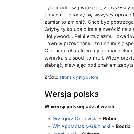
Tytani odnoszą wrażenie, że wszyscy n
filmach — znaczy się wszyscy oprócz 
zamiar to zmienić. Chce być postrzega
Gdyby tylko udało im się zwrócić na s
Hollywood… Pełni entuzjazmu i zwario
Town w przekonaniu, że uda im się speł
Czarnego charakteru i jego maniackiego
wymyka się spod kontroli. Więzy przyj
słabnąć, stawiając pod znakiem zapyt
Źródło:
strona dystrybutora
Wersja polska
W wersji polskiej udział wzięli
:
Grzegorz Drojewski
–
Robin
Wit Apostolakis-Gluziński
–
Bestia
Jacek Król
–
Cyborg