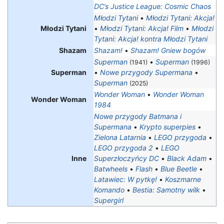
DC’s Justice League: Cosmic Chaos
Młodzi Tytani
•
Młodzi Tytani: Akcja!
Młodzi Tytani
•
Młodzi Tytani: Akcja! Film
•
Młodzi
Tytani: Akcja! kontra Młodzi Tytani
Shazam
Shazam!
•
Shazam! Gniew bogów
Superman
•
Superman
(1941)
(1996)
Superman
•
Nowe przygody Supermana
•
Superman
(2025)
Wonder Woman
•
Wonder Woman
Wonder Woman
1984
Nowe przygody Batmana i
Supermana
•
Krypto superpies
•
Zielona Latarnia
•
LEGO przygoda
•
LEGO przygoda 2
•
LEGO
Inne
Superzłoczyńcy DC
•
Black Adam
•
Batwheels
•
Flash
•
Blue Beetle
•
Latawiec: W pytkę!
•
Koszmarne
Komando
•
Bestia: Samotny wilk
•
Supergirl