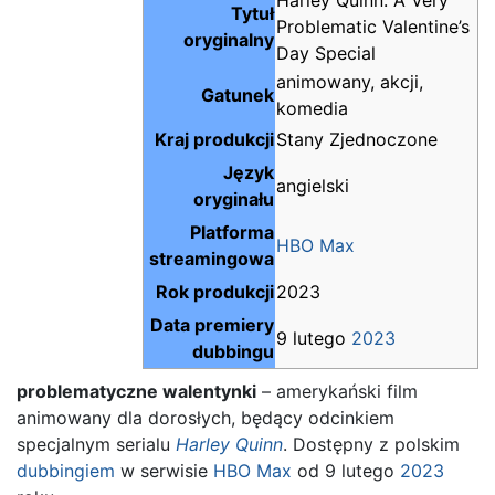
Tytuł
Problematic Valentine’s
oryginalny
Day Special
animowany, akcji,
Gatunek
komedia
Kraj produkcji
Stany Zjednoczone
Język
angielski
oryginału
Platforma
HBO Max
streamingowa
Rok produkcji
2023
Data premiery
9 lutego
2023
dubbingu
problematyczne walentynki
– amerykański film
animowany dla dorosłych, będący odcinkiem
specjalnym serialu
Harley Quinn
. Dostępny z polskim
dubbingiem
w serwisie
HBO Max
od 9 lutego
2023