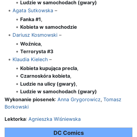
Ludzie w samochodach (gwary)
Agata Sutkowska
–
Fanka #1
,
Kobieta w samochodzie
Dariusz Kosmowski
–
Woźnica
,
Terrorysta #3
Klaudia Kielech
–
Kobieta kupująca precla
,
Czarnoskóra kobieta
,
Ludzie na ulicy (gwary)
,
Ludzie w samochodach (gwary)
Wykonanie piosenek
:
Anna Grygorowicz
,
Tomasz
Borkowski
Lektorka
:
Agnieszka Wiśniewska
DC Comics