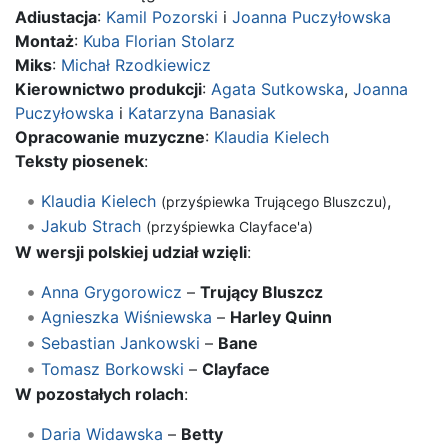
Adiustacja
:
Kamil Pozorski
i
Joanna Puczyłowska
Montaż
:
Kuba Florian Stolarz
Miks
:
Michał Rzodkiewicz
Kierownictwo produkcji
:
Agata Sutkowska
,
Joanna
Puczyłowska
i
Katarzyna Banasiak
Opracowanie muzyczne
:
Klaudia Kielech
Teksty piosenek
:
Klaudia Kielech
,
(przyśpiewka Trującego Bluszczu)
Jakub Strach
(przyśpiewka Clayface'a)
W wersji polskiej udział wzięli
:
Anna Grygorowicz
–
Trujący Bluszcz
Agnieszka Wiśniewska
–
Harley Quinn
Sebastian Jankowski
–
Bane
Tomasz Borkowski
–
Clayface
W pozostałych rolach
:
Daria Widawska
–
Betty