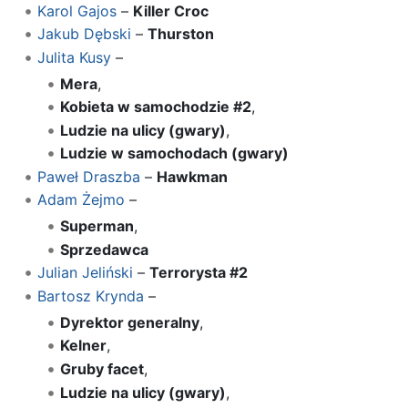
Karol Gajos
–
Killer Croc
Jakub Dębski
–
Thurston
Julita Kusy
–
Mera
,
Kobieta w samochodzie #2
,
Ludzie na ulicy (gwary)
,
Ludzie w samochodach (gwary)
Paweł Draszba
–
Hawkman
Adam Żejmo
–
Superman
,
Sprzedawca
Julian Jeliński
–
Terrorysta #2
Bartosz Krynda
–
Dyrektor generalny
,
Kelner
,
Gruby facet
,
Ludzie na ulicy (gwary)
,