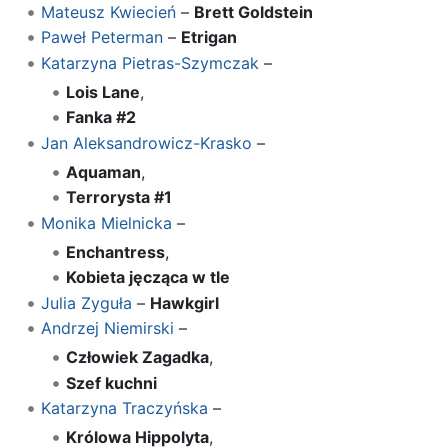
Mateusz Kwiecień
–
Brett Goldstein
Paweł Peterman
–
Etrigan
Katarzyna Pietras-Szymczak
–
Lois Lane
,
Fanka #2
Jan Aleksandrowicz-Krasko
–
Aquaman
,
Terrorysta #1
Monika Mielnicka
–
Enchantress
,
Kobieta jęcząca w tle
Julia Zyguła
–
Hawkgirl
Andrzej Niemirski
–
Człowiek Zagadka
,
Szef kuchni
Katarzyna Traczyńska
–
Królowa Hippolyta
,