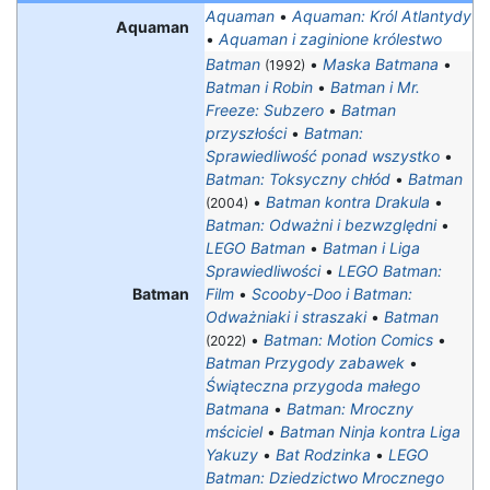
Aquaman
•
Aquaman: Król Atlantydy
Aquaman
•
Aquaman i zaginione królestwo
Batman
•
Maska Batmana
•
(1992)
Batman i Robin
•
Batman i Mr.
Freeze: Subzero
•
Batman
przyszłości
•
Batman:
Sprawiedliwość ponad wszystko
•
Batman: Toksyczny chłód
•
Batman
•
Batman kontra Drakula
•
(2004)
Batman: Odważni i bezwzględni
•
LEGO Batman
•
Batman i Liga
Sprawiedliwości
•
LEGO Batman:
Batman
Film
•
Scooby-Doo i Batman:
Odważniaki i straszaki
•
Batman
•
Batman: Motion Comics
•
(2022)
Batman Przygody zabawek
•
Świąteczna przygoda małego
Batmana
•
Batman: Mroczny
mściciel
•
Batman Ninja kontra Liga
Yakuzy
•
Bat Rodzinka
•
LEGO
Batman: Dziedzictwo Mrocznego