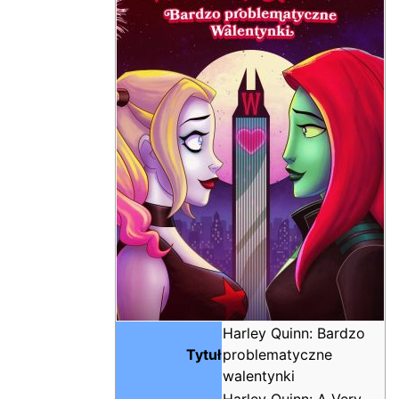
Harley Quinn: Bardzo
Tytuł
problematyczne
walentynki
Harley Quinn: A Very