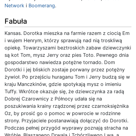
Network
i
Boomerang
.
Fabuła
Kansas. Dorotka mieszka na farmie razem z ciocią Em
i wujem Henrym, którzy sprawują nad nią troskliwą
opiekę. Towarzyszami beztroskich zabaw dziewczynki
są kot Tom, mysz Jerry oraz pies Toto. Pewnego dnia
gospodarstwo nawiedza potężne tornado. Dom
Dorotki i jej bliskich zostaje porwany przez potężny
żywioł. Po przejściu huraganu Tom i Jerry budzą się w
kraju Manczkinów, gdzie spotykają mysz o imieniu
Tuffy. Wkrótce okazuje się, że dziewczynka za radą
Dobrej Czarownicy z Północy udała się na
poszukiwania krainy rządzonej przez czarnoksiężnika
Oz, by prosić go o pomoc w powrocie w rodzinne
strony. Przyjaciele postanawiają dołączyć do Dorotki.
Podczas pełnej przygód wyprawy poznają stracha na
Wróble, Blaszanego Drwala i Tchórzliwego Lwa, a