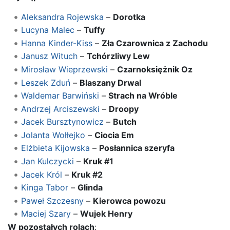
Aleksandra Rojewska
–
Dorotka
Lucyna Malec
–
Tuffy
Hanna Kinder-Kiss
–
Zła Czarownica z Zachodu
Janusz Wituch
–
Tchórzliwy Lew
Mirosław Wieprzewski
–
Czarnoksiężnik Oz
Leszek Zduń
–
Blaszany Drwal
Waldemar Barwiński
–
Strach na Wróble
Andrzej Arciszewski
–
Droopy
Jacek Bursztynowicz
–
Butch
Jolanta Wołłejko
–
Ciocia Em
Elżbieta Kijowska
–
Posłannica szeryfa
Jan Kulczycki
–
Kruk #1
Jacek Król
–
Kruk #2
Kinga Tabor
–
Glinda
Paweł Szczesny
–
Kierowca powozu
Maciej Szary
–
Wujek Henry
W pozostałych rolach
: