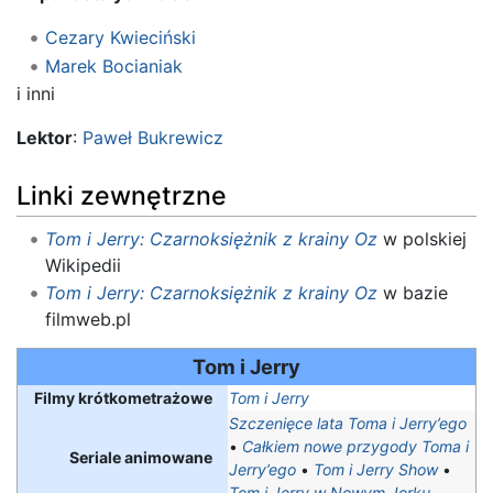
Cezary Kwieciński
Marek Bocianiak
i inni
Lektor
:
Paweł Bukrewicz
Linki zewnętrzne
Tom i Jerry: Czarnoksiężnik z krainy Oz
w polskiej
Wikipedii
Tom i Jerry: Czarnoksiężnik z krainy Oz
w bazie
filmweb.pl
Tom i Jerry
Filmy krótkometrażowe
Tom i Jerry
Szczenięce lata Toma i Jerry’ego
•
Całkiem nowe przygody Toma i
Seriale animowane
Jerry’ego
•
Tom i Jerry Show
•
Tom i Jerry w Nowym Jorku