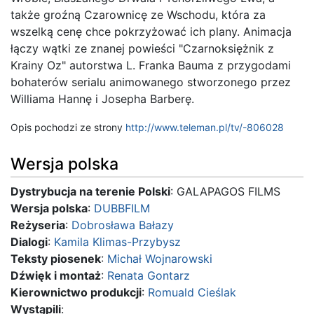
także groźną Czarownicę ze Wschodu, która za
wszelką cenę chce pokrzyżować ich plany. Animacja
łączy wątki ze znanej powieści "Czarnoksiężnik z
Krainy Oz" autorstwa L. Franka Bauma z przygodami
bohaterów serialu animowanego stworzonego przez
Williama Hannę i Josepha Barberę.
Opis pochodzi ze strony
http://www.teleman.pl/tv/-806028
Wersja polska
Dystrybucja na terenie Polski
: GALAPAGOS FILMS
Wersja polska
:
DUBBFILM
Reżyseria
:
Dobrosława Bałazy
Dialogi
:
Kamila Klimas-Przybysz
Teksty piosenek
:
Michał Wojnarowski
Dźwięk i montaż
:
Renata Gontarz
Kierownictwo produkcji
:
Romuald Cieślak
Wystąpili
: