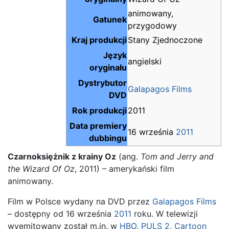
animowany,
Gatunek
przygodowy
Kraj produkcji
Stany Zjednoczone
Język
angielski
oryginału
Dystrybutor
Galapagos Films
DVD
Rok produkcji
2011
Data premiery
16 września
2011
dubbingu
Czarnoksiężnik z krainy Oz
(ang.
Tom and Jerry and
the Wizard Of Oz
, 2011) – amerykański film
animowany.
Film w Polsce wydany na DVD przez
Galapagos Films
– dostępny od 16 września
2011
roku. W telewizji
wyemitowany został m.in. w
HBO
,
PULS 2
,
Cartoon