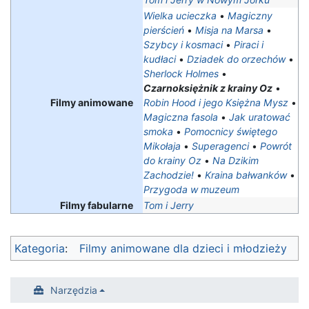
Wielka ucieczka
•
Magiczny
pierścień
•
Misja na Marsa
•
Szybcy i kosmaci
•
Piraci i
kudłaci
•
Dziadek do orzechów
•
Sherlock Holmes
•
Czarnoksiężnik z krainy Oz
•
Filmy animowane
Robin Hood i jego Księżna Mysz
•
Magiczna fasola
•
Jak uratować
smoka
•
Pomocnicy świętego
Mikołaja
•
Superagenci
•
Powrót
do krainy Oz
•
Na Dzikim
Zachodzie!
•
Kraina bałwanków
•
Przygoda w muzeum
Filmy fabularne
Tom i Jerry
Kategoria
:
Filmy animowane dla dzieci i młodzieży
Narzędzia