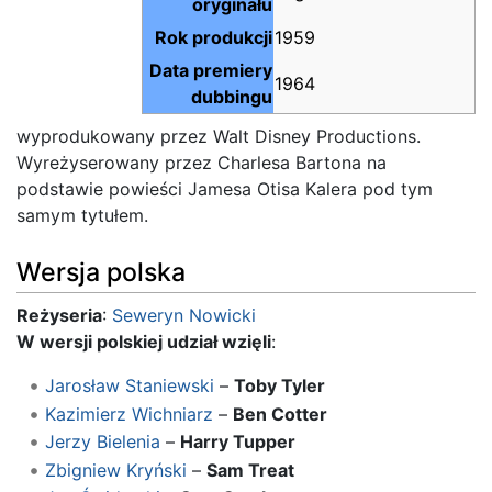
oryginału
Rok produkcji
1959
Data premiery
1964
dubbingu
wyprodukowany przez Walt Disney Productions.
Wyreżyserowany przez Charlesa Bartona na
podstawie powieści Jamesa Otisa Kalera pod tym
samym tytułem.
Wersja polska
Reżyseria
:
Seweryn Nowicki
W wersji polskiej udział wzięli
:
Jarosław Staniewski
–
Toby Tyler
Kazimierz Wichniarz
–
Ben Cotter
Jerzy Bielenia
–
Harry Tupper
Zbigniew Kryński
–
Sam Treat