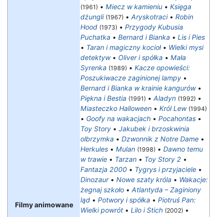
•
Miecz w kamieniu
•
Księga
(1961)
dżungli
•
Aryskotraci
•
Robin
(1967)
Hood
•
Przygody Kubusia
(1973)
Puchatka
•
Bernard i Bianka
•
Lis i Pies
•
Taran i magiczny kocioł
•
Wielki mysi
detektyw
•
Oliver i spółka
•
Mała
Syrenka
•
Kacze opowieści:
(1989)
Poszukiwacze zaginionej lampy
•
Bernard i Bianka w krainie kangurów
•
Piękna i Bestia
•
Aladyn
•
(1991)
(1992)
Miasteczko Halloween
•
Król Lew
(1994)
•
Goofy na wakacjach
•
Pocahontas
•
Toy Story
•
Jakubek i brzoskwinia
olbrzymka
•
Dzwonnik z Notre Dame
•
Herkules
•
Mulan
•
Dawno temu
(1998)
w trawie
•
Tarzan
•
Toy Story 2
•
Fantazja 2000
•
Tygrys i przyjaciele
•
Dinozaur
•
Nowe szaty króla
•
Wakacje:
żegnaj szkoło
•
Atlantyda – Zaginiony
ląd
•
Potwory i spółka
•
Piotruś Pan:
Filmy animowane
Wielki powrót
•
Lilo i Stich
•
(2002)