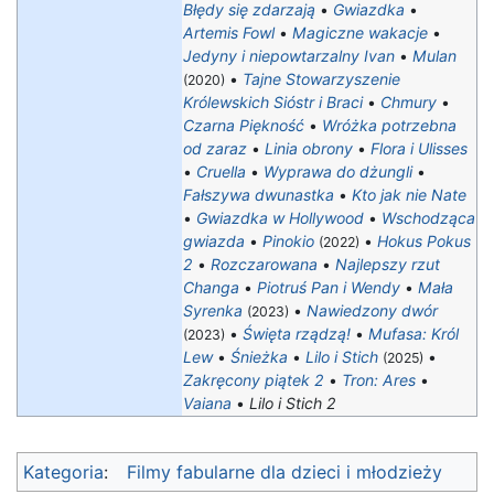
Błędy się zdarzają
•
Gwiazdka
•
Artemis Fowl
•
Magiczne wakacje
•
Jedyny i niepowtarzalny Ivan
•
Mulan
•
Tajne Stowarzyszenie
(2020)
Królewskich Sióstr i Braci
•
Chmury
•
Czarna Piękność
•
Wróżka potrzebna
od zaraz
•
Linia obrony
•
Flora i Ulisses
•
Cruella
•
Wyprawa do dżungli
•
Fałszywa dwunastka
•
Kto jak nie Nate
•
Gwiazdka w Hollywood
•
Wschodząca
gwiazda
•
Pinokio
•
Hokus Pokus
(2022)
2
•
Rozczarowana
•
Najlepszy rzut
Changa
•
Piotruś Pan i Wendy
•
Mała
Syrenka
•
Nawiedzony dwór
(2023)
•
Święta rządzą!
•
Mufasa: Król
(2023)
Lew
•
Śnieżka
•
Lilo i Stich
•
(2025)
Zakręcony piątek 2
•
Tron: Ares
•
Vaiana
•
Lilo i Stich 2
Kategoria
:
Filmy fabularne dla dzieci i młodzieży