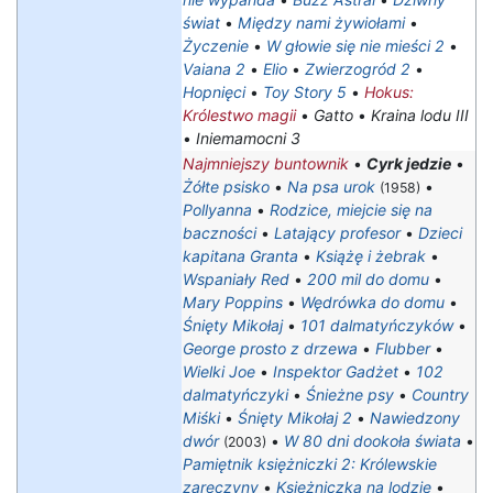
świat
•
Między nami żywiołami
•
Życzenie
•
W głowie się nie mieści 2
•
Vaiana 2
•
Elio
•
Zwierzogród 2
•
Hopnięci
•
Toy Story 5
•
Hokus:
Królestwo magii
•
Gatto
•
Kraina lodu III
•
Iniemamocni 3
Najmniejszy buntownik
•
Cyrk jedzie
•
Żółte psisko
•
Na psa urok
•
(1958)
Pollyanna
•
Rodzice, miejcie się na
baczności
•
Latający profesor
•
Dzieci
kapitana Granta
•
Książę i żebrak
•
Wspaniały Red
•
200 mil do domu
•
Mary Poppins
•
Wędrówka do domu
•
Śnięty Mikołaj
•
101 dalmatyńczyków
•
George prosto z drzewa
•
Flubber
•
Wielki Joe
•
Inspektor Gadżet
•
102
dalmatyńczyki
•
Śnieżne psy
•
Country
Miśki
•
Śnięty Mikołaj 2
•
Nawiedzony
dwór
•
W 80 dni dookoła świata
•
(2003)
Pamiętnik księżniczki 2: Królewskie
zaręczyny
•
Księżniczka na lodzie
•