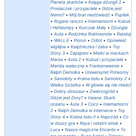
Planeta skarbów
•
Księga dżungli 2
•
Prosiaczek i przyjaciele
•
Gdzie jest
Nemo?
•
Mój brat niedźwiedź
•
Pupilek
•
Rogate ranczo
•
Iniemamocni
•
Kubuś
i Hefalumpy
•
Kurczak Mały
•
Dżungla
•
Auta
•
Rodzinka Robinsonów
•
Ratatuj
•
WALL·E
•
Piorun
•
Odlot
•
Opowieść
wigilijna
•
Księżniczka i żaba
•
Toy
Story 3
•
Zaplątani
•
Matki w mackach
Marsa
•
Auta 2
•
Kubuś i przyjaciele
•
Merida waleczna
•
Frankenweenie
•
Ralph Demolka
•
Uniwersytet Potworny
•
Samoloty
•
Kraina lodu
•
Samoloty 2
•
Wielka Szóstka
•
W głowie się nie mieści
•
Dobry dinozaur
•
Zwierzogród
•
Gdzie jest Dory?
•
Vaiana: Skarb
oceanu
•
Auta 3
•
Coco
•
Iniemamocni
2
•
Ralph Demolka w internecie
•
Toy
Story 4
•
Kraina lodu II
•
Naprzód
•
Co
w duszy gra
•
Raya i ostatni smok
•
Luca
•
Nasze magiczne Encanto
•
To
nie wypanda
•
Buzz Astral
•
Dziwny