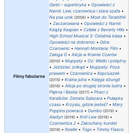
Garbi – superbryka
•
Opowieści z
Narnii: Lew, czarownica i stara szafa
•
Na psa urok
•
Most do Terabithii
(2006)
•
Zaczarowana
•
Opowieści z Narnii:
Książę Kaspian
•
Cziłała z Beverly Hills
•
High School Musical 3: Ostatnia klasa
•
Opowieści na dobranoc
•
Góra
Czarownic
•
Hannah Montana: Film
•
Załoga G
•
Alicja w Krainie Czarów
•
Muppety
•
Oz: Wielki i potężny
(2010)
•
Jeździec znikąd
•
Muppety: Poza
prawem
•
Czarownica
•
Kopciuszek
Filmy fabularne
•
Kraina jutra
•
Księga dżungli
(2015)
•
Alicja po drugiej stronie lustra
•
(2016)
Piękna i Bestia
•
Piraci z
(2017)
Karaibów: Zemsta Salazara
•
Pułapka
czasu
•
Krzysiu, gdzie jesteś?
•
Mary
Poppins powraca
•
Dumbo
•
(2019)
Aladyn
•
Król Lew
•
(2019)
(2019)
Czarownica 2
•
Zakochany kundel
•
Noelle
•
Togo
•
Timmy Fiasco:
(2019)