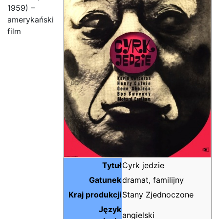
1959) –
amerykański
film
Tytuł
Cyrk jedzie
Gatunek
dramat, familijny
Kraj produkcji
Stany Zjednoczone
Język
angielski