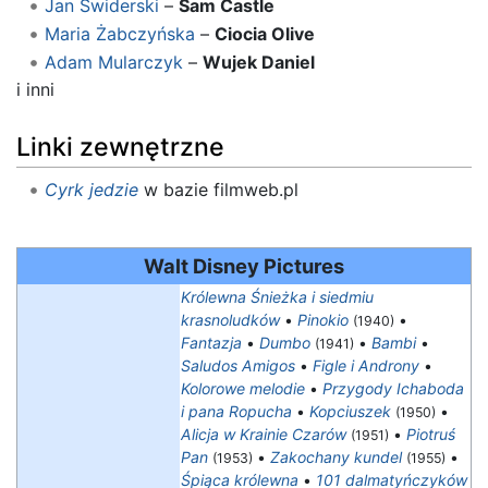
Jan Świderski
–
Sam Castle
Maria Żabczyńska
–
Ciocia Olive
Adam Mularczyk
–
Wujek Daniel
i inni
Linki zewnętrzne
Cyrk jedzie
w bazie filmweb.pl
Walt Disney Pictures
Królewna Śnieżka i siedmiu
krasnoludków
•
Pinokio
•
(1940)
Fantazja
•
Dumbo
•
Bambi
•
(1941)
Saludos Amigos
•
Figle i Androny
•
Kolorowe melodie
•
Przygody Ichaboda
i pana Ropucha
•
Kopciuszek
•
(1950)
Alicja w Krainie Czarów
•
Piotruś
(1951)
Pan
•
Zakochany kundel
•
(1953)
(1955)
Śpiąca królewna
•
101 dalmatyńczyków