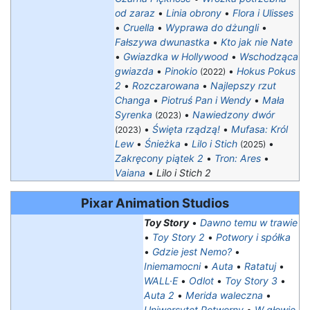
od zaraz
•
Linia obrony
•
Flora i Ulisses
•
Cruella
•
Wyprawa do dżungli
•
Fałszywa dwunastka
•
Kto jak nie Nate
•
Gwiazdka w Hollywood
•
Wschodząca
gwiazda
•
Pinokio
•
Hokus Pokus
(2022)
2
•
Rozczarowana
•
Najlepszy rzut
Changa
•
Piotruś Pan i Wendy
•
Mała
Syrenka
•
Nawiedzony dwór
(2023)
•
Święta rządzą!
•
Mufasa: Król
(2023)
Lew
•
Śnieżka
•
Lilo i Stich
•
(2025)
Zakręcony piątek 2
•
Tron: Ares
•
Vaiana
•
Lilo i Stich 2
Pixar Animation Studios
Toy Story
•
Dawno temu w trawie
•
Toy Story 2
•
Potwory i spółka
•
Gdzie jest Nemo?
•
Iniemamocni
•
Auta
•
Ratatuj
•
WALL·E
•
Odlot
•
Toy Story 3
•
Auta 2
•
Merida waleczna
•
Uniwersytet Potworny
•
W głowie