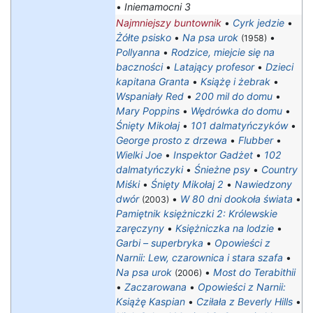
•
Iniemamocni 3
Najmniejszy buntownik
•
Cyrk jedzie
•
Żółte psisko
•
Na psa urok
•
(1958)
Pollyanna
•
Rodzice, miejcie się na
baczności
•
Latający profesor
•
Dzieci
kapitana Granta
•
Książę i żebrak
•
Wspaniały Red
•
200 mil do domu
•
Mary Poppins
•
Wędrówka do domu
•
Śnięty Mikołaj
•
101 dalmatyńczyków
•
George prosto z drzewa
•
Flubber
•
Wielki Joe
•
Inspektor Gadżet
•
102
dalmatyńczyki
•
Śnieżne psy
•
Country
Miśki
•
Śnięty Mikołaj 2
•
Nawiedzony
dwór
•
W 80 dni dookoła świata
•
(2003)
Pamiętnik księżniczki 2: Królewskie
zaręczyny
•
Księżniczka na lodzie
•
Garbi – superbryka
•
Opowieści z
Narnii: Lew, czarownica i stara szafa
•
Na psa urok
•
Most do Terabithii
(2006)
•
Zaczarowana
•
Opowieści z Narnii:
Książę Kaspian
•
Cziłała z Beverly Hills
•