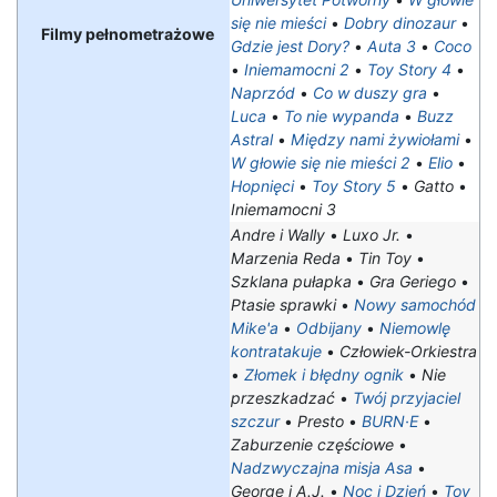
się nie mieści
•
Dobry dinozaur
•
Filmy pełnometrażowe
Gdzie jest Dory?
•
Auta 3
•
Coco
•
Iniemamocni 2
•
Toy Story 4
•
Naprzód
•
Co w duszy gra
•
Luca
•
To nie wypanda
•
Buzz
Astral
•
Między nami żywiołami
•
W głowie się nie mieści 2
•
Elio
•
Hopnięci
•
Toy Story 5
•
Gatto
•
Iniemamocni 3
Andre i Wally
•
Luxo Jr.
•
Marzenia Reda
•
Tin Toy
•
Szklana pułapka
•
Gra Geriego
•
Ptasie sprawki
•
Nowy samochód
Mike'a
•
Odbijany
•
Niemowlę
kontratakuje
•
Człowiek-Orkiestra
•
Złomek i błędny ognik
•
Nie
przeszkadzać
•
Twój przyjaciel
szczur
•
Presto
•
BURN·E
•
Zaburzenie częściowe
•
Nadzwyczajna misja Asa
•
George i A.J.
•
Noc i Dzień
•
Toy