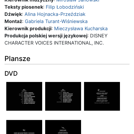
Teksty piosenek
:
Filip Łobodziński
Dźwięk
:
Alina Hojnacka-Przeździak
Montaż
:
Gabriela Turant-Wiśniewska
Kierownik produkcji
:
Mieczysława Kucharska
Produkcja polskiej wersji językowej
: DISNEY
CHARACTER VOICES INTERNATIONAL, INC.
Plansze
DVD