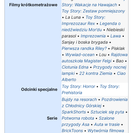
Filmy krótkometrażowe
Story: Wakacje na Hawajach
•
Toy Story: Zestaw pomniejszony
•
La Luna
•
Toy Story:
Imprezozaur Rex
•
Legenda o
niedźwiedziu Mor’du
•
Niebieski
parasol
•
Imprezownia
•
Lawa
•
Sanjay i boska brygada
•
Pierwsza randka Riley?
•
Pisklak
•
Wywiad-ocean
•
Lou
•
Rajdowa
autoszkoła Magister Felgi
•
Bao
•
Ciotunia Edna
•
Przygody nocnej
lampki
•
22 kontra Ziemia
•
Ciao
Alberto
Toy Story: Horror
•
Toy Story:
Odcinki specjalne
Prehistoria
Bujdy na resorach
•
Pozdrowienia
z Chłodnicy Górskiej
•
SparkShorts
•
Sztuciek się pyta
•
Serie
Potworna robota
•
Szalone
przygody Asa
•
Auta w trasie
•
BrickToons
•
Wytwórnia filmowa