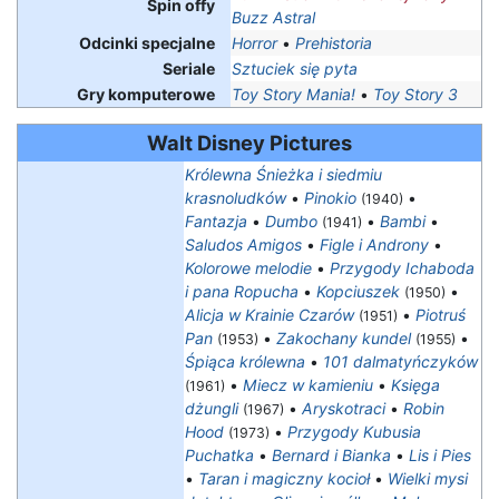
Spin offy
Buzz Astral
Odcinki specjalne
Horror
•
Prehistoria
Seriale
Sztuciek się pyta
Gry komputerowe
Toy Story Mania!
•
Toy Story 3
Walt Disney Pictures
Królewna Śnieżka i siedmiu
krasnoludków
•
Pinokio
•
(1940)
Fantazja
•
Dumbo
•
Bambi
•
(1941)
Saludos Amigos
•
Figle i Androny
•
Kolorowe melodie
•
Przygody Ichaboda
i pana Ropucha
•
Kopciuszek
•
(1950)
Alicja w Krainie Czarów
•
Piotruś
(1951)
Pan
•
Zakochany kundel
•
(1953)
(1955)
Śpiąca królewna
•
101 dalmatyńczyków
•
Miecz w kamieniu
•
Księga
(1961)
dżungli
•
Aryskotraci
•
Robin
(1967)
Hood
•
Przygody Kubusia
(1973)
Puchatka
•
Bernard i Bianka
•
Lis i Pies
•
Taran i magiczny kocioł
•
Wielki mysi