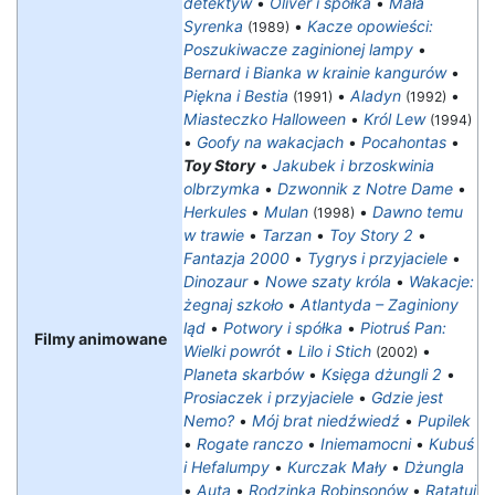
detektyw
•
Oliver i spółka
•
Mała
Syrenka
•
Kacze opowieści:
(1989)
Poszukiwacze zaginionej lampy
•
Bernard i Bianka w krainie kangurów
•
Piękna i Bestia
•
Aladyn
•
(1991)
(1992)
Miasteczko Halloween
•
Król Lew
(1994)
•
Goofy na wakacjach
•
Pocahontas
•
Toy Story
•
Jakubek i brzoskwinia
olbrzymka
•
Dzwonnik z Notre Dame
•
Herkules
•
Mulan
•
Dawno temu
(1998)
w trawie
•
Tarzan
•
Toy Story 2
•
Fantazja 2000
•
Tygrys i przyjaciele
•
Dinozaur
•
Nowe szaty króla
•
Wakacje:
żegnaj szkoło
•
Atlantyda – Zaginiony
ląd
•
Potwory i spółka
•
Piotruś Pan:
Filmy animowane
Wielki powrót
•
Lilo i Stich
•
(2002)
Planeta skarbów
•
Księga dżungli 2
•
Prosiaczek i przyjaciele
•
Gdzie jest
Nemo?
•
Mój brat niedźwiedź
•
Pupilek
•
Rogate ranczo
•
Iniemamocni
•
Kubuś
i Hefalumpy
•
Kurczak Mały
•
Dżungla
•
Auta
•
Rodzinka Robinsonów
•
Ratatuj