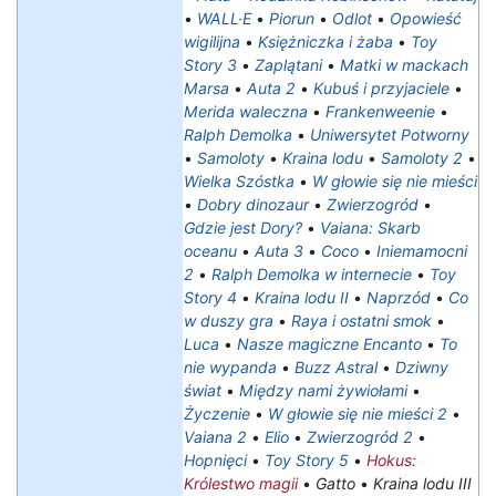
•
WALL·E
•
Piorun
•
Odlot
•
Opowieść
wigilijna
•
Księżniczka i żaba
•
Toy
Story 3
•
Zaplątani
•
Matki w mackach
Marsa
•
Auta 2
•
Kubuś i przyjaciele
•
Merida waleczna
•
Frankenweenie
•
Ralph Demolka
•
Uniwersytet Potworny
•
Samoloty
•
Kraina lodu
•
Samoloty 2
•
Wielka Szóstka
•
W głowie się nie mieści
•
Dobry dinozaur
•
Zwierzogród
•
Gdzie jest Dory?
•
Vaiana: Skarb
oceanu
•
Auta 3
•
Coco
•
Iniemamocni
2
•
Ralph Demolka w internecie
•
Toy
Story 4
•
Kraina lodu II
•
Naprzód
•
Co
w duszy gra
•
Raya i ostatni smok
•
Luca
•
Nasze magiczne Encanto
•
To
nie wypanda
•
Buzz Astral
•
Dziwny
świat
•
Między nami żywiołami
•
Życzenie
•
W głowie się nie mieści 2
•
Vaiana 2
•
Elio
•
Zwierzogród 2
•
Hopnięci
•
Toy Story 5
•
Hokus:
Królestwo magii
•
Gatto
•
Kraina lodu III