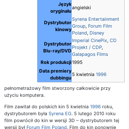
Język
angielski
oryginału
Syrena Entertainment
Dystrybutor
Group
,
Forum Film
kinowy
Poland
,
Disney
Imperial CinePix
,
CD
Dystrybutor
Projekt / CDP
,
Blu-ray/DVD
Galapagos Films
Rok produkcji
1995
Data premiery
5 kwietnia
1996
dubbingu
pełnometrażowy film stworzony całkowicie przy
użyciu komputera.
Film zawitał do polskich kin 5 kwietnia
1996
roku,
dystrybutorem była
Syrena EG
. 5 lutego 2010 roku
film powrócił do kin w wersji 3D – dystrybutorem tej
wersji był
Forum Film Poland
. Film do kin ponownie