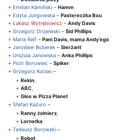
Emilian Kamiński
–
Hamm
Edyta Jungowska
–
Pastereczka Bou
Łukasz Wytrębowicz
–
Andy Davis
Grzegorz Drojewski
–
Sid Phillips
Maria Reif
–
Pani Davis, mama Andy’ego
Jarosław Boberek
–
Sierżant
Urszula Janowska
–
Anka Phillips
Piotr Borowiec
–
Spiker
Grzegorz Kucias
–
Rekin
,
ABC
,
Głos w Pizza Planet
Stefan Każuro
–
Ranny żołnierz
,
Lornetka
Tadeusz Borowski
–
Robot
,