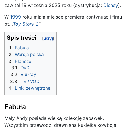
zawitał 19 września 2025 roku (dystrybucja:
Disney
).
W
1999
roku miała miejsce premiera kontynuacji fimu
pt.
„
Toy Story 2
”
.
Spis treści
1
Fabuła
2
Wersja polska
3
Plansze
3.1
DVD
3.2
Blu-ray
3.3
TV / VOD
4
Linki zewnętrzne
Fabuła
Mały Andy posiada wielką kolekcję zabawek.
Wszystkim przewodzi drewniana kukiełka kowboja