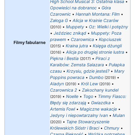
High School Musical 3: Ostatnia klasa
•
Opowieści na dobranoc
•
Góra
Czarownic
•
Hannah Montana: Film
•
Załoga G
•
Alicja w Krainie Czarów
•
Muppety
•
Oz: Wielki i potężny
(2010)
•
Jeździec znikąd
•
Muppety: Poza
prawem
•
Czarownica
•
Kopciuszek
Filmy fabularne
•
Kraina jutra
•
Księga dżungli
(2015)
•
Alicja po drugiej stronie lustra
•
(2016)
Piękna i Bestia
•
Piraci z
(2017)
Karaibów: Zemsta Salazara
•
Pułapka
czasu
•
Krzysiu, gdzie jesteś?
•
Mary
Poppins powraca
•
Dumbo
•
(2019)
Aladyn
•
Król Lew
•
(2019)
(2019)
Czarownica 2
•
Zakochany kundel
•
Noelle
•
Togo
•
Timmy Fiasco:
(2019)
Błędy się zdarzają
•
Gwiazdka
•
Artemis Fowl
•
Magiczne wakacje
•
Jedyny i niepowtarzalny Ivan
•
Mulan
•
Tajne Stowarzyszenie
(2020)
Królewskich Sióstr i Braci
•
Chmury
•
Czarna Piękność
•
Wróżka potrzebna