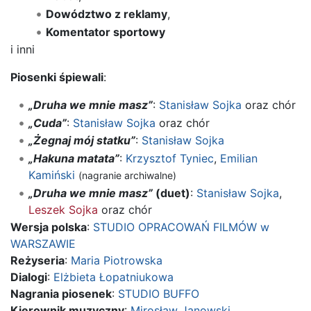
Dowództwo z reklamy
,
Komentator sportowy
i inni
Piosenki śpiewali
:
„Druha we mnie masz”
:
Stanisław Sojka
oraz chór
„Cuda”
:
Stanisław Sojka
oraz chór
„Żegnaj mój statku”
:
Stanisław Sojka
„Hakuna matata”
:
Krzysztof Tyniec
,
Emilian
Kamiński
(nagranie archiwalne)
„Druha we mnie masz”
(duet)
:
Stanisław Sojka
,
Leszek Sojka
oraz chór
Wersja polska
:
STUDIO OPRACOWAŃ FILMÓW w
WARSZAWIE
Reżyseria
:
Maria Piotrowska
Dialogi
:
Elżbieta Łopatniukowa
Nagrania piosenek
:
STUDIO BUFFO
Kierownik muzyczny
:
Mirosław Janowski