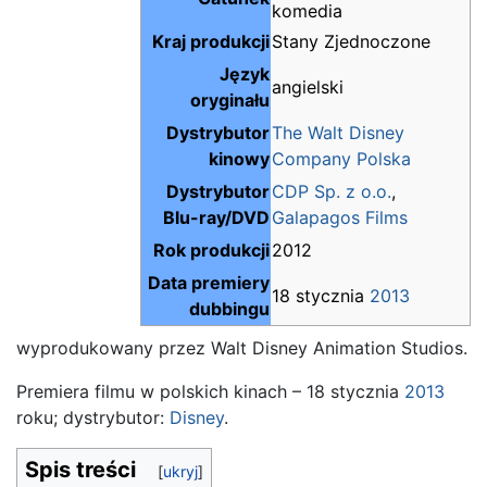
komedia
Kraj produkcji
Stany Zjednoczone
Język
angielski
oryginału
Dystrybutor
The Walt Disney
kinowy
Company Polska
Dystrybutor
CDP Sp. z o.o.
,
Blu-ray/DVD
Galapagos Films
Rok produkcji
2012
Data premiery
18 stycznia
2013
dubbingu
wyprodukowany przez Walt Disney Animation Studios.
Premiera filmu w polskich kinach – 18 stycznia
2013
roku; dystrybutor:
Disney
.
Spis treści