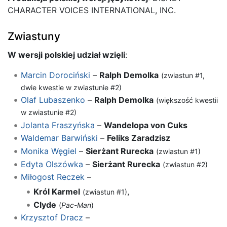
CHARACTER VOICES INTERNATIONAL, INC.
Zwiastuny
W wersji polskiej udział wzięli
:
Marcin Dorociński
–
Ralph Demolka
(zwiastun #1,
dwie kwestie w zwiastunie #2)
Olaf Lubaszenko
–
Ralph Demolka
(większość kwestii
w zwiastunie #2)
Jolanta Fraszyńska
–
Wandelopa von Cuks
Waldemar Barwiński
–
Feliks Zaradzisz
Monika Węgiel
–
Sierżant Rurecka
(zwiastun #1)
Edyta Olszówka
–
Sierżant Rurecka
(zwiastun #2)
Miłogost Reczek
–
Król Karmel
,
(zwiastun #1)
Clyde
(
Pac-Man
)
Krzysztof Dracz
–