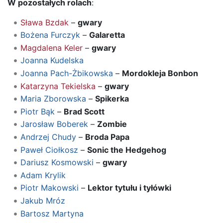
W pozostałych rolach
:
Sława Bzdak
–
gwary
Bożena Furczyk
–
Galaretta
Magdalena Keler
–
gwary
Joanna Kudelska
Joanna Pach-Żbikowska
–
Mordokleja Bonbon
Katarzyna Tekielska
–
gwary
Maria Zborowska
–
Spikerka
Piotr Bąk
–
Brad Scott
Jarosław Boberek
–
Zombie
Andrzej Chudy
–
Broda Papa
Paweł Ciołkosz
–
Sonic the Hedgehog
Dariusz Kosmowski
–
gwary
Adam Krylik
Piotr Makowski
–
Lektor tytułu i tyłówki
Jakub Mróz
Bartosz Martyna