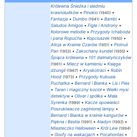
Królewna Śnieżka i siedmiu
krasnoludków
•
Pinokio
•
(1940)
Fantazja
•
Dumbo
•
Bambi
•
(1941)
Saludos Amigos
•
Figle i Androny
•
Kolorowe melodie
•
Przygody Ichaboda
i pana Ropucha
•
Kopciuszek
•
(1950)
Alicja w Krainie Czarów
•
Piotruś
(1951)
Pan
•
Zakochany kundel
•
(1953)
(1955)
Śpiąca królewna
•
101 dalmatyńczyków
•
Miecz w kamieniu
•
Księga
(1961)
dżungli
•
Aryskotraci
•
Robin
(1967)
Hood
•
Przygody Kubusia
(1973)
Puchatka
•
Bernard i Bianka
•
Lis i Pies
•
Taran i magiczny kocioł
•
Wielki mysi
detektyw
•
Oliver i spółka
•
Mała
Syrenka
•
Kacze opowieści:
(1989)
Poszukiwacze zaginionej lampy
•
Bernard i Bianka w krainie kangurów
•
Piękna i Bestia
•
Aladyn
•
(1991)
(1992)
Miasteczko Halloween
•
Król Lew
(1994)
•
Goofy na wakacjach
•
Pocahontas
•