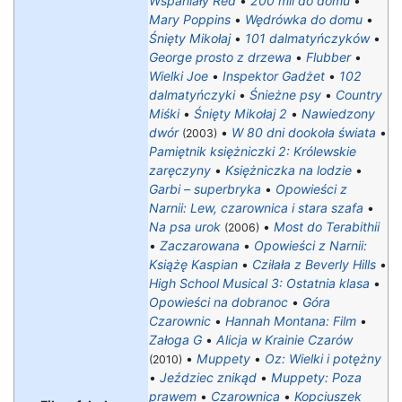
Wspaniały Red
•
200 mil do domu
•
Mary Poppins
•
Wędrówka do domu
•
Śnięty Mikołaj
•
101 dalmatyńczyków
•
George prosto z drzewa
•
Flubber
•
Wielki Joe
•
Inspektor Gadżet
•
102
dalmatyńczyki
•
Śnieżne psy
•
Country
Miśki
•
Śnięty Mikołaj 2
•
Nawiedzony
dwór
•
W 80 dni dookoła świata
•
(2003)
Pamiętnik księżniczki 2: Królewskie
zaręczyny
•
Księżniczka na lodzie
•
Garbi – superbryka
•
Opowieści z
Narnii: Lew, czarownica i stara szafa
•
Na psa urok
•
Most do Terabithii
(2006)
•
Zaczarowana
•
Opowieści z Narnii:
Książę Kaspian
•
Cziłała z Beverly Hills
•
High School Musical 3: Ostatnia klasa
•
Opowieści na dobranoc
•
Góra
Czarownic
•
Hannah Montana: Film
•
Załoga G
•
Alicja w Krainie Czarów
•
Muppety
•
Oz: Wielki i potężny
(2010)
•
Jeździec znikąd
•
Muppety: Poza
prawem
•
Czarownica
•
Kopciuszek