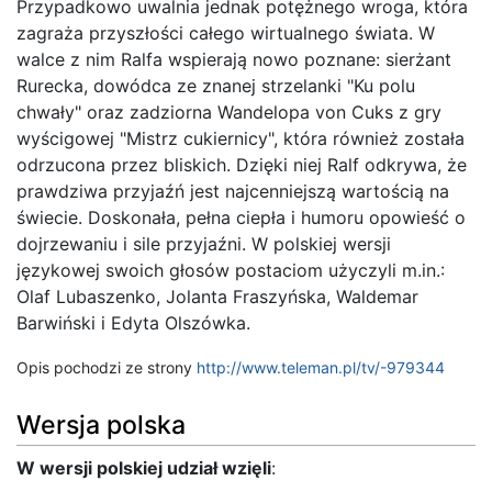
Przypadkowo uwalnia jednak potężnego wroga, która
zagraża przyszłości całego wirtualnego świata. W
walce z nim Ralfa wspierają nowo poznane: sierżant
Rurecka, dowódca ze znanej strzelanki "Ku polu
chwały" oraz zadziorna Wandelopa von Cuks z gry
wyścigowej "Mistrz cukiernicy", która również została
odrzucona przez bliskich. Dzięki niej Ralf odkrywa, że
prawdziwa przyjaźń jest najcenniejszą wartością na
świecie. Doskonała, pełna ciepła i humoru opowieść o
dojrzewaniu i sile przyjaźni. W polskiej wersji
językowej swoich głosów postaciom użyczyli m.in.:
Olaf Lubaszenko, Jolanta Fraszyńska, Waldemar
Barwiński i Edyta Olszówka.
Opis pochodzi ze strony
http://www.teleman.pl/tv/-979344
Wersja polska
W wersji polskiej udział wzięli
: