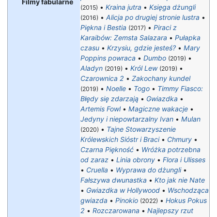
Filmy fabularne
•
Kraina jutra
•
Księga dżungli
(2015)
•
Alicja po drugiej stronie lustra
•
(2016)
Piękna i Bestia
•
Piraci z
(2017)
Karaibów: Zemsta Salazara
•
Pułapka
czasu
•
Krzysiu, gdzie jesteś?
•
Mary
Poppins powraca
•
Dumbo
•
(2019)
Aladyn
•
Król Lew
•
(2019)
(2019)
Czarownica 2
•
Zakochany kundel
•
Noelle
•
Togo
•
Timmy Fiasco:
(2019)
Błędy się zdarzają
•
Gwiazdka
•
Artemis Fowl
•
Magiczne wakacje
•
Jedyny i niepowtarzalny Ivan
•
Mulan
•
Tajne Stowarzyszenie
(2020)
Królewskich Sióstr i Braci
•
Chmury
•
Czarna Piękność
•
Wróżka potrzebna
od zaraz
•
Linia obrony
•
Flora i Ulisses
•
Cruella
•
Wyprawa do dżungli
•
Fałszywa dwunastka
•
Kto jak nie Nate
•
Gwiazdka w Hollywood
•
Wschodząca
gwiazda
•
Pinokio
•
Hokus Pokus
(2022)
2
•
Rozczarowana
•
Najlepszy rzut