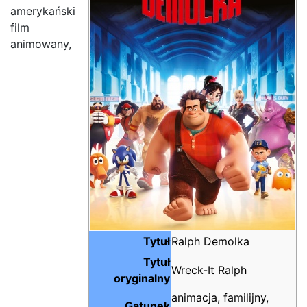
amerykański
film
animowany,
Tytuł
Ralph Demolka
Tytuł
Wreck-It Ralph
oryginalny
animacja, familijny,
Gatunek