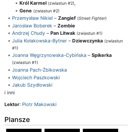
Król Karmel
,
(zwiastun #2)
Gene
(zwiastun #2)
Przemysław Nikiel
–
Zangief
(
Street Fighter
)
Jarosław Boberek
–
Zombie
Andrzej Chudy
–
Pan Litwak
(zwiastun #1)
Julia Kołakowska-Bytner
–
Dziewczynka
(zwiastun
#1)
Joanna Węgrzynowska-Cybińska
–
Spikerka
(zwiastun #1)
Joanna Pach-Żbikowska
Wojciech Paszkowski
Jakub Szydłowski
i inni
Lektor
:
Piotr Makowski
Plansze