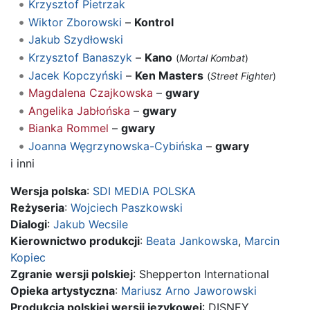
Krzysztof Pietrzak
Wiktor Zborowski
–
Kontrol
Jakub Szydłowski
Krzysztof Banaszyk
–
Kano
(
Mortal Kombat
)
Jacek Kopczyński
–
Ken Masters
(
Street Fighter
)
Magdalena Czajkowska
–
gwary
Angelika Jabłońska
–
gwary
Bianka Rommel
–
gwary
Joanna Węgrzynowska-Cybińska
–
gwary
i inni
Wersja polska
:
SDI MEDIA POLSKA
Reżyseria
:
Wojciech Paszkowski
Dialogi
:
Jakub Wecsile
Kierownictwo produkcji
:
Beata Jankowska
,
Marcin
Kopiec
Zgranie wersji polskiej
: Shepperton International
Opieka artystyczna
:
Mariusz Arno Jaworowski
Produkcja polskiej wersji językowej
: DISNEY