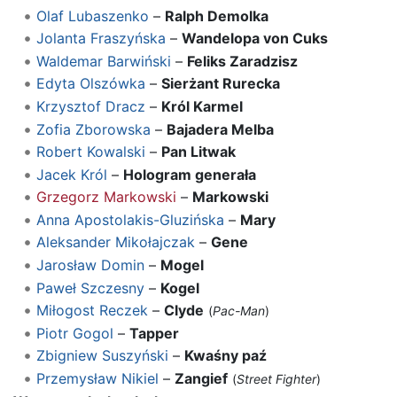
Olaf Lubaszenko
–
Ralph Demolka
Jolanta Fraszyńska
–
Wandelopa von Cuks
Waldemar Barwiński
–
Feliks Zaradzisz
Edyta Olszówka
–
Sierżant Rurecka
Krzysztof Dracz
–
Król Karmel
Zofia Zborowska
–
Bajadera Melba
Robert Kowalski
–
Pan Litwak
Jacek Król
–
Hologram generała
Grzegorz Markowski
–
Markowski
Anna Apostolakis-Gluzińska
–
Mary
Aleksander Mikołajczak
–
Gene
Jarosław Domin
–
Mogel
Paweł Szczesny
–
Kogel
Miłogost Reczek
–
Clyde
(
Pac-Man
)
Piotr Gogol
–
Tapper
Zbigniew Suszyński
–
Kwaśny paź
Przemysław Nikiel
–
Zangief
(
Street Fighter
)