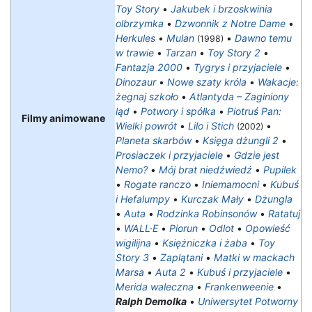
Toy Story
•
Jakubek i brzoskwinia
olbrzymka
•
Dzwonnik z Notre Dame
•
Herkules
•
Mulan
•
Dawno temu
(1998)
w trawie
•
Tarzan
•
Toy Story 2
•
Fantazja 2000
•
Tygrys i przyjaciele
•
Dinozaur
•
Nowe szaty króla
•
Wakacje:
żegnaj szkoło
•
Atlantyda – Zaginiony
ląd
•
Potwory i spółka
•
Piotruś Pan:
Filmy animowane
Wielki powrót
•
Lilo i Stich
•
(2002)
Planeta skarbów
•
Księga dżungli 2
•
Prosiaczek i przyjaciele
•
Gdzie jest
Nemo?
•
Mój brat niedźwiedź
•
Pupilek
•
Rogate ranczo
•
Iniemamocni
•
Kubuś
i Hefalumpy
•
Kurczak Mały
•
Dżungla
•
Auta
•
Rodzinka Robinsonów
•
Ratatuj
•
WALL·E
•
Piorun
•
Odlot
•
Opowieść
wigilijna
•
Księżniczka i żaba
•
Toy
Story 3
•
Zaplątani
•
Matki w mackach
Marsa
•
Auta 2
•
Kubuś i przyjaciele
•
Merida waleczna
•
Frankenweenie
•
Ralph Demolka
•
Uniwersytet Potworny