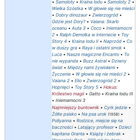
•
Samoloty
•
Kraina lodu
•
Samoloty 2
•
Wielka Szóstka
•
W głowie się nie mieści
•
Dobry dinozaur
•
Zwierzogród
•
Gdzie jest Dory?
•
Vaiana: Skarb
oceanu
•
Auta 3
•
Coco
•
Iniemamocni
2
•
Ralph Demolka w internecie
•
Toy
Story 4
•
Kraina lodu II
•
Naprzód
•
Co
w duszy gra
•
Raya i ostatni smok
•
Luca
•
Nasze magiczne Encanto
•
To
nie wypanda
•
Buzz Astral
•
Dziwny
świat
•
Między nami żywiołami
•
Życzenie
•
W głowie się nie mieści 2
•
Vaiana 2
•
Elio
•
Zwierzogród 2
•
Hopnięci
•
Toy Story 5
•
Hokus:
Królestwo magii
•
Gatto
•
Kraina lodu III
•
Iniemamocni 3
Najmniejszy buntownik
•
Cyrk jedzie
•
Żółte psisko
•
Na psa urok
•
(1958)
Pollyanna
•
Rodzice, miejcie się na
baczności
•
Latający profesor
•
Dzieci
kapitana Granta
•
Książę i żebrak
•