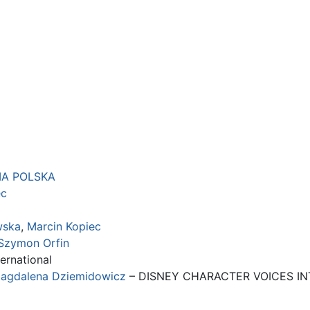
IA POLSKA
ec
wska
,
Marcin Kopiec
Szymon Orfin
ernational
agdalena Dziemidowicz
– DISNEY CHARACTER VOICES IN