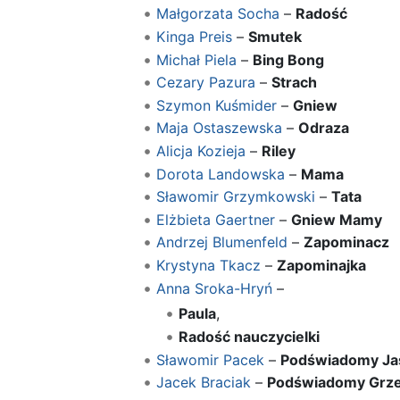
Małgorzata Socha
–
Radość
Kinga Preis
–
Smutek
Michał Piela
–
Bing Bong
Cezary Pazura
–
Strach
Szymon Kuśmider
–
Gniew
Maja Ostaszewska
–
Odraza
Alicja Kozieja
–
Riley
Dorota Landowska
–
Mama
Sławomir Grzymkowski
–
Tata
Elżbieta Gaertner
–
Gniew Mamy
Andrzej Blumenfeld
–
Zapominacz
Krystyna Tkacz
–
Zapominajka
Anna Sroka-Hryń
–
Paula
,
Radość nauczycielki
Sławomir Pacek
–
Podświadomy Ja
Jacek Braciak
–
Podświadomy Grz