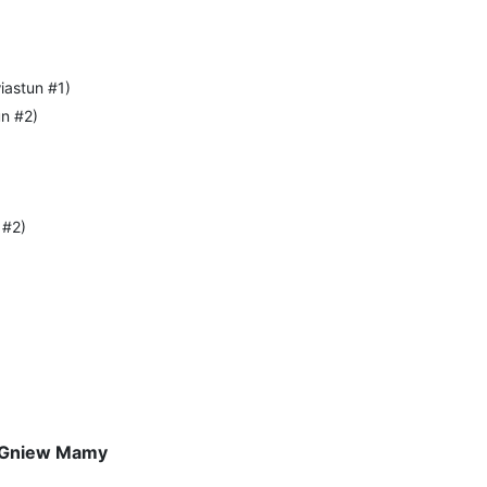
iastun #1)
un #2)
 #2)
Gniew Mamy