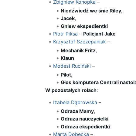
Zbigniew Konopka
–
Niedźwiedź we śnie Riley
,
Jacek
,
Gniew ekspedientki
Piotr Piksa
–
Policjant Jake
Krzysztof Szczepaniak
–
Mechanik Fritz
,
Klaun
Modest Ruciński
–
Pilot
,
Głos komputera Centrali nastol
W pozostałych rolach
:
Izabela Dąbrowska
–
Odraza Mamy
,
Odraza nauczycielki
,
Odraza ekspedientki
Marta Dobecka
–