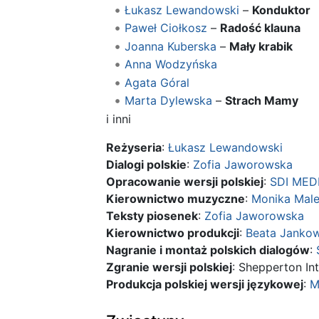
Łukasz Lewandowski
–
Konduktor
Paweł Ciołkosz
–
Radość klauna
Joanna Kuberska
–
Mały krabik
Anna Wodzyńska
Agata Góral
Marta Dylewska
–
Strach Mamy
i inni
Reżyseria
:
Łukasz Lewandowski
Dialogi polskie
:
Zofia Jaworowska
Opracowanie wersji polskiej
:
SDI MED
Kierownictwo muzyczne
:
Monika Mal
Teksty piosenek
:
Zofia Jaworowska
Kierownictwo produkcji
:
Beata Janko
Nagranie i montaż polskich dialogów
:
Zgranie wersji polskiej
: Shepperton Int
Produkcja polskiej wersji językowej
:
M