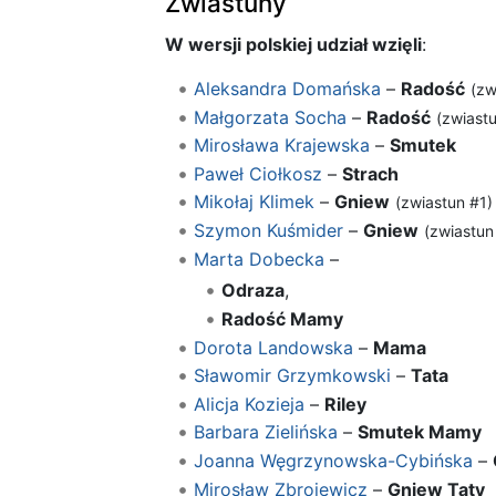
Zwiastuny
W wersji polskiej udział wzięli
:
Aleksandra Domańska
–
Radość
(zw
Małgorzata Socha
–
Radość
(zwiast
Mirosława Krajewska
–
Smutek
Paweł Ciołkosz
–
Strach
Mikołaj Klimek
–
Gniew
(zwiastun #1)
Szymon Kuśmider
–
Gniew
(zwiastun
Marta Dobecka
–
Odraza
,
Radość Mamy
Dorota Landowska
–
Mama
Sławomir Grzymkowski
–
Tata
Alicja Kozieja
–
Riley
Barbara Zielińska
–
Smutek Mamy
Joanna Węgrzynowska-Cybińska
–
Mirosław Zbrojewicz
–
Gniew Taty