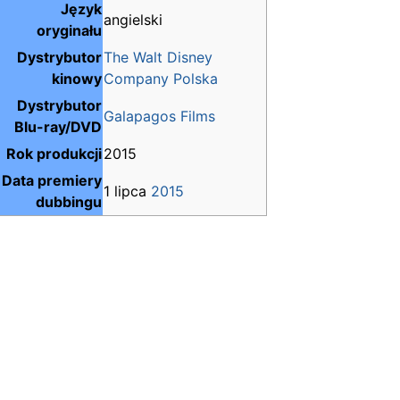
Język
angielski
oryginału
Dystrybutor
The Walt Disney
kinowy
Company Polska
Dystrybutor
Galapagos Films
Blu-ray/DVD
Rok produkcji
2015
Data premiery
1 lipca
2015
dubbingu