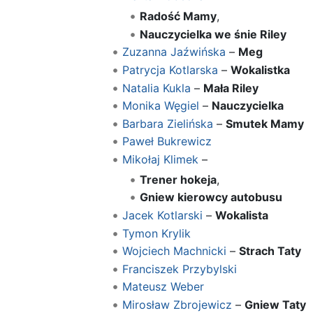
Radość Mamy
,
Nauczycielka we śnie Riley
Zuzanna Jaźwińska
–
Meg
Patrycja Kotlarska
–
Wokalistka
Natalia Kukla
–
Mała Riley
Monika Węgiel
–
Nauczycielka
Barbara Zielińska
–
Smutek Mamy
Paweł Bukrewicz
Mikołaj Klimek
–
Trener hokeja
,
Gniew kierowcy autobusu
Jacek Kotlarski
–
Wokalista
Tymon Krylik
Wojciech Machnicki
–
Strach Taty
Franciszek Przybylski
Mateusz Weber
Mirosław Zbrojewicz
–
Gniew Taty