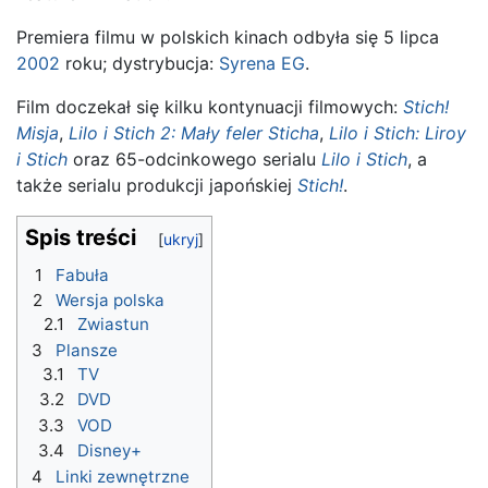
Premiera filmu w polskich kinach odbyła się 5 lipca
2002
roku; dystrybucja:
Syrena EG
.
Film doczekał się kilku kontynuacji filmowych:
Stich!
Misja
,
Lilo i Stich 2: Mały feler Sticha
,
Lilo i Stich: Liroy
i Stich
oraz 65-odcinkowego serialu
Lilo i Stich
, a
także serialu produkcji japońskiej
Stich!
.
Spis treści
1
Fabuła
2
Wersja polska
2.1
Zwiastun
3
Plansze
3.1
TV
3.2
DVD
3.3
VOD
3.4
Disney+
4
Linki zewnętrzne