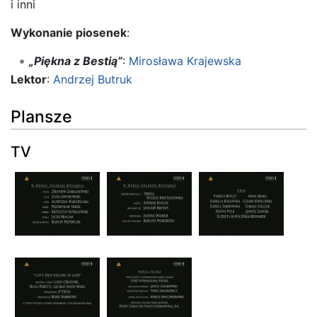
i inni
Wykonanie piosenek
:
„Piękna z Bestią”
:
Mirosława Krajewska
Lektor
:
Andrzej Butruk
Plansze
TV