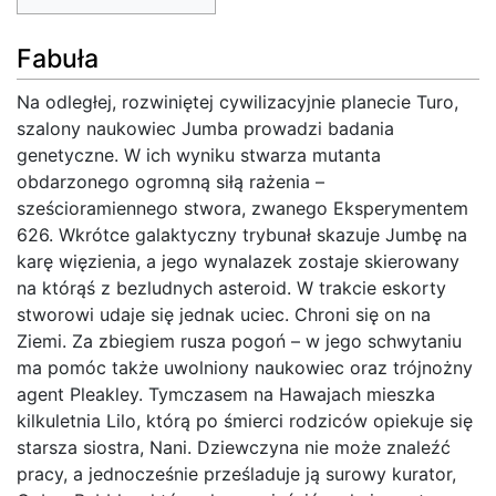
Fabuła
Na odległej, rozwiniętej cywilizacyjnie planecie Turo,
szalony naukowiec Jumba prowadzi badania
genetyczne. W ich wyniku stwarza mutanta
obdarzonego ogromną siłą rażenia –
sześcioramiennego stwora, zwanego Eksperymentem
626. Wkrótce galaktyczny trybunał skazuje Jumbę na
karę więzienia, a jego wynalazek zostaje skierowany
na którąś z bezludnych asteroid. W trakcie eskorty
stworowi udaje się jednak uciec. Chroni się on na
Ziemi. Za zbiegiem rusza pogoń – w jego schwytaniu
ma pomóc także uwolniony naukowiec oraz trójnożny
agent Pleakley. Tymczasem na Hawajach mieszka
kilkuletnia Lilo, którą po śmierci rodziców opiekuje się
starsza siostra, Nani. Dziewczyna nie może znaleźć
pracy, a jednocześnie prześladuje ją surowy kurator,