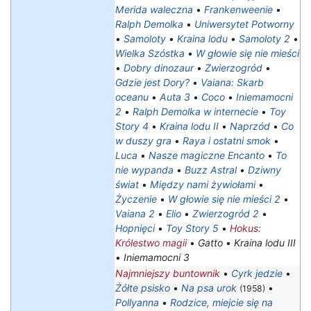
Merida waleczna
•
Frankenweenie
•
Ralph Demolka
•
Uniwersytet Potworny
•
Samoloty
•
Kraina lodu
•
Samoloty 2
•
Wielka Szóstka
•
W głowie się nie mieści
•
Dobry dinozaur
•
Zwierzogród
•
Gdzie jest Dory?
•
Vaiana: Skarb
oceanu
•
Auta 3
•
Coco
•
Iniemamocni
2
•
Ralph Demolka w internecie
•
Toy
Story 4
•
Kraina lodu II
•
Naprzód
•
Co
w duszy gra
•
Raya i ostatni smok
•
Luca
•
Nasze magiczne Encanto
•
To
nie wypanda
•
Buzz Astral
•
Dziwny
świat
•
Między nami żywiołami
•
Życzenie
•
W głowie się nie mieści 2
•
Vaiana 2
•
Elio
•
Zwierzogród 2
•
Hopnięci
•
Toy Story 5
•
Hokus:
Królestwo magii
•
Gatto
•
Kraina lodu III
•
Iniemamocni 3
Najmniejszy buntownik
•
Cyrk jedzie
•
Żółte psisko
•
Na psa urok
•
(1958)
Pollyanna
•
Rodzice, miejcie się na