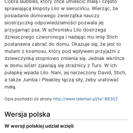
Cobra Bubbles, który chce umieścić małą i często
sprawiającą kłopoty Lilo w sierocińcu. Wierząc, że
posiadanie domowego zwierzątka nauczy
siostrzyczkę odpowiedzialności pozwala jej
przygarnąć psa. W schronisku Lilo dostrzega
dziwacznego czworonoga i nadając mu imię Stich
postanawia zabrać do domu. Okazuje się, że jest to
mutant z kosmosu, który pod wpływem przyjaźni z
dziewczynką stopniowo zmienia się. Jednak wkrótce
w domu sióstr zjawiają się strażnicy z Turo. W ich
pułapkę wpada Lilo. Nani, jej narzeczony David, Stich,
a także Jumba i Pleakley łączą siły, żeby uratować
małą.
Opis pochodzi ze strony
http://www.teleman.pl/tv/-88302
Wersja polska
W wersji polskiej udział wzięli
: