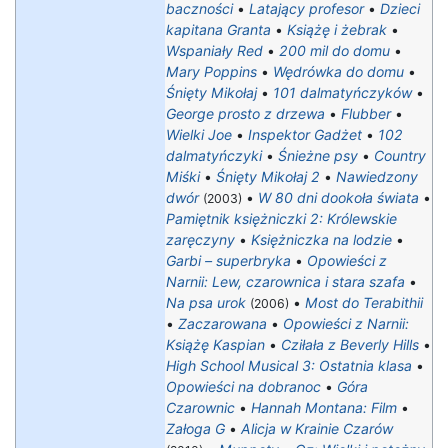
baczności
•
Latający profesor
•
Dzieci
kapitana Granta
•
Książę i żebrak
•
Wspaniały Red
•
200 mil do domu
•
Mary Poppins
•
Wędrówka do domu
•
Śnięty Mikołaj
•
101 dalmatyńczyków
•
George prosto z drzewa
•
Flubber
•
Wielki Joe
•
Inspektor Gadżet
•
102
dalmatyńczyki
•
Śnieżne psy
•
Country
Miśki
•
Śnięty Mikołaj 2
•
Nawiedzony
dwór
•
W 80 dni dookoła świata
•
(2003)
Pamiętnik księżniczki 2: Królewskie
zaręczyny
•
Księżniczka na lodzie
•
Garbi – superbryka
•
Opowieści z
Narnii: Lew, czarownica i stara szafa
•
Na psa urok
•
Most do Terabithii
(2006)
•
Zaczarowana
•
Opowieści z Narnii:
Książę Kaspian
•
Cziłała z Beverly Hills
•
High School Musical 3: Ostatnia klasa
•
Opowieści na dobranoc
•
Góra
Czarownic
•
Hannah Montana: Film
•
Załoga G
•
Alicja w Krainie Czarów