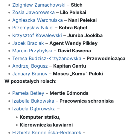
Zbigniew Zamachowski
–
Stich
Zosia Jaworowska
–
Lilo Pelekai
Agnieszka Warchulska
–
Nani Pelekai
Przemysław Nikiel
–
Kobra Bąbel
Krzysztof Kowalewski
–
Jumba Jookiba
Jacek Braciak
–
Agent Wendy Plikley
Marcin Przybylski
–
David Kawena
Teresa Budzisz-Krzyżanowska
–
Przewodnicząca
Andrzej Bogusz
–
Kapitan Gantu
January Brunov
–
Moses „Kumu” Puloki
W pozostałych rolach
:
Pamela Betley
–
Mertle Edmonds
Izabella Bukowska
–
Pracownica schroniska
Izabela Dąbrowska
–
Komputer statku
,
Kierowniczka kawiarni
Elżbieta Kopocińska-Bednarek
–