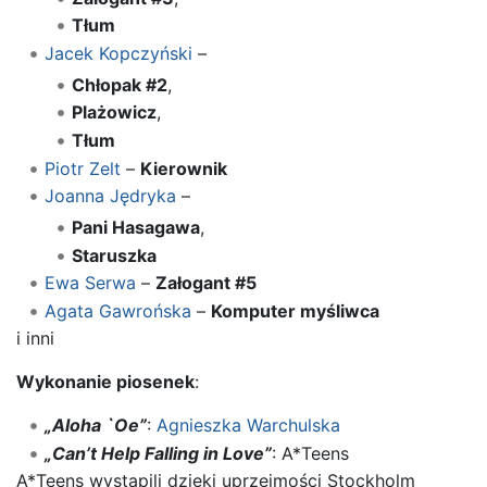
Tłum
Jacek Kopczyński
–
Chłopak #2
,
Plażowicz
,
Tłum
Piotr Zelt
–
Kierownik
Joanna Jędryka
–
Pani Hasagawa
,
Staruszka
Ewa Serwa
–
Załogant #5
Agata Gawrońska
–
Komputer myśliwca
i inni
Wykonanie piosenek
:
„Aloha `Oe”
:
Agnieszka Warchulska
„Can’t Help Falling in Love”
: A*Teens
A*Teens wystąpili dzięki uprzejmości Stockholm