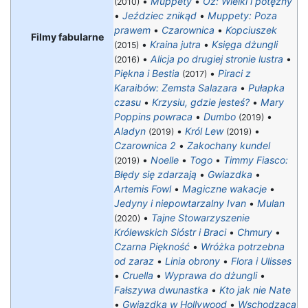
•
Muppety
•
Oz: Wielki i potężny
(2010)
•
Jeździec znikąd
•
Muppety: Poza
prawem
•
Czarownica
•
Kopciuszek
Filmy fabularne
•
Kraina jutra
•
Księga dżungli
(2015)
•
Alicja po drugiej stronie lustra
•
(2016)
Piękna i Bestia
•
Piraci z
(2017)
Karaibów: Zemsta Salazara
•
Pułapka
czasu
•
Krzysiu, gdzie jesteś?
•
Mary
Poppins powraca
•
Dumbo
•
(2019)
Aladyn
•
Król Lew
•
(2019)
(2019)
Czarownica 2
•
Zakochany kundel
•
Noelle
•
Togo
•
Timmy Fiasco:
(2019)
Błędy się zdarzają
•
Gwiazdka
•
Artemis Fowl
•
Magiczne wakacje
•
Jedyny i niepowtarzalny Ivan
•
Mulan
•
Tajne Stowarzyszenie
(2020)
Królewskich Sióstr i Braci
•
Chmury
•
Czarna Piękność
•
Wróżka potrzebna
od zaraz
•
Linia obrony
•
Flora i Ulisses
•
Cruella
•
Wyprawa do dżungli
•
Fałszywa dwunastka
•
Kto jak nie Nate
•
Gwiazdka w Hollywood
•
Wschodząca