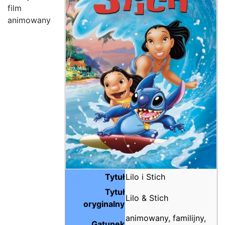
film
animowany
Tytuł
Lilo i Stich
Tytuł
Lilo & Stich
oryginalny
animowany, familijny,
Gatunek