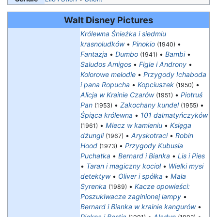
Walt Disney Pictures
Królewna Śnieżka i siedmiu
krasnoludków
•
Pinokio
•
(1940)
Fantazja
•
Dumbo
•
Bambi
•
(1941)
Saludos Amigos
•
Figle i Androny
•
Kolorowe melodie
•
Przygody Ichaboda
i pana Ropucha
•
Kopciuszek
•
(1950)
Alicja w Krainie Czarów
•
Piotruś
(1951)
Pan
•
Zakochany kundel
•
(1953)
(1955)
Śpiąca królewna
•
101 dalmatyńczyków
•
Miecz w kamieniu
•
Księga
(1961)
dżungli
•
Aryskotraci
•
Robin
(1967)
Hood
•
Przygody Kubusia
(1973)
Puchatka
•
Bernard i Bianka
•
Lis i Pies
•
Taran i magiczny kocioł
•
Wielki mysi
detektyw
•
Oliver i spółka
•
Mała
Syrenka
•
Kacze opowieści:
(1989)
Poszukiwacze zaginionej lampy
•
Bernard i Bianka w krainie kangurów
•
Piękna i Bestia
•
Aladyn
•