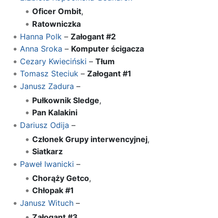
Oficer Ombit
,
Ratowniczka
Hanna Polk
–
Załogant #2
Anna Sroka
–
Komputer ścigacza
Cezary Kwieciński
–
Tłum
Tomasz Steciuk
–
Załogant #1
Janusz Zadura
–
Pułkownik Sledge
,
Pan Kalakini
Dariusz Odija
–
Członek Grupy interwencyjnej
,
Siatkarz
Paweł Iwanicki
–
Chorąży Getco
,
Chłopak #1
Janusz Wituch
–
Załogant #3
,