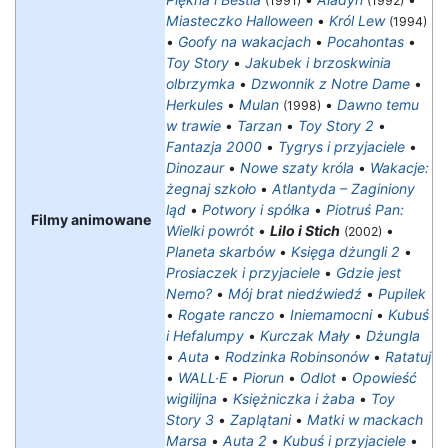
(1991)
(1992)
Miasteczko Halloween
•
Król Lew
(1994)
•
Goofy na wakacjach
•
Pocahontas
•
Toy Story
•
Jakubek i brzoskwinia
olbrzymka
•
Dzwonnik z Notre Dame
•
Herkules
•
Mulan
•
Dawno temu
(1998)
w trawie
•
Tarzan
•
Toy Story 2
•
Fantazja 2000
•
Tygrys i przyjaciele
•
Dinozaur
•
Nowe szaty króla
•
Wakacje:
żegnaj szkoło
•
Atlantyda – Zaginiony
ląd
•
Potwory i spółka
•
Piotruś Pan:
Filmy animowane
Wielki powrót
•
Lilo i Stich
•
(2002)
Planeta skarbów
•
Księga dżungli 2
•
Prosiaczek i przyjaciele
•
Gdzie jest
Nemo?
•
Mój brat niedźwiedź
•
Pupilek
•
Rogate ranczo
•
Iniemamocni
•
Kubuś
i Hefalumpy
•
Kurczak Mały
•
Dżungla
•
Auta
•
Rodzinka Robinsonów
•
Ratatuj
•
WALL·E
•
Piorun
•
Odlot
•
Opowieść
wigilijna
•
Księżniczka i żaba
•
Toy
Story 3
•
Zaplątani
•
Matki w mackach
Marsa
•
Auta 2
•
Kubuś i przyjaciele
•