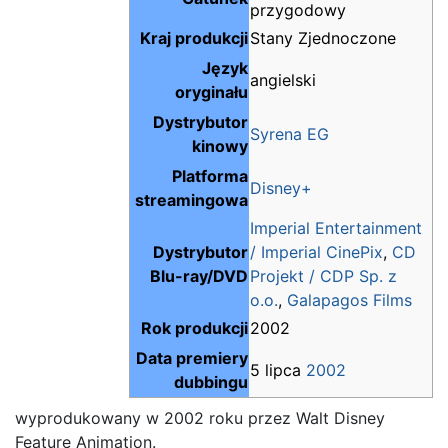
przygodowy
Kraj produkcji
Stany Zjednoczone
Język
angielski
oryginału
Dystrybutor
Syrena EG
kinowy
Platforma
Disney+
streamingowa
Imperial Entertainment
Dystrybutor
/ Imperial CinePix
,
CD
Blu-ray/DVD
Projekt / CDP Sp. z
o.o.
,
Galapagos Films
Rok produkcji
2002
Data premiery
5 lipca
2002
dubbingu
wyprodukowany w 2002 roku przez Walt Disney
Feature Animation.