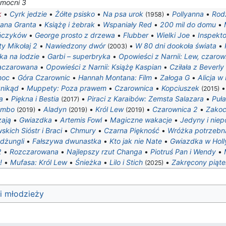
amocni 3
k
•
Cyrk jedzie
•
Żółte psisko
•
Na psa urok
•
Pollyanna
•
Rodz
(1958)
tana Granta
•
Książę i żebrak
•
Wspaniały Red
•
200 mil do domu
•
ńczyków
•
George prosto z drzewa
•
Flubber
•
Wielki Joe
•
Inspekt
ty Mikołaj 2
•
Nawiedzony dwór
•
W 80 dni dookoła świata
•
(2003)
ka na lodzie
•
Garbi – superbryka
•
Opowieści z Narnii: Lew, czarown
aczarowana
•
Opowieści z Narnii: Książę Kaspian
•
Cziłała z Beverly 
noc
•
Góra Czarownic
•
Hannah Montana: Film
•
Załoga G
•
Alicja w
znikąd
•
Muppety: Poza prawem
•
Czarownica
•
Kopciuszek
(2015)
a
•
Piękna i Bestia
•
Piraci z Karaibów: Zemsta Salazara
•
Puł
(2017)
umbo
•
Aladyn
•
Król Lew
•
Czarownica 2
•
Zakoc
(2019)
(2019)
(2019)
zają
•
Gwiazdka
•
Artemis Fowl
•
Magiczne wakacje
•
Jedyny i niep
kich Sióstr i Braci
•
Chmury
•
Czarna Piękność
•
Wróżka potrzebn
dżungli
•
Fałszywa dwunastka
•
Kto jak nie Nate
•
Gwiazdka w Hol
2
•
Rozczarowana
•
Najlepszy rzut Changa
•
Piotruś Pan i Wendy
•
!
•
Mufasa: Król Lew
•
Śnieżka
•
Lilo i Stich
•
Zakręcony piąte
(2025)
 i młodzieży