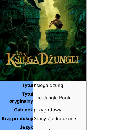
Tytuł
Księga dżungli
Tytuł
The Jungle Book
oryginalny
Gatunek
przygodowy
Kraj produkcji
Stany Zjednoczone
Język