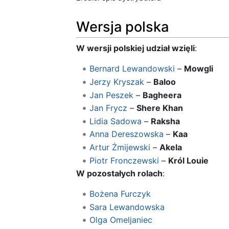
Wersja polska
W wersji polskiej udział wzięli
:
Bernard Lewandowski
–
Mowgli
Jerzy Kryszak
–
Baloo
Jan Peszek
–
Bagheera
Jan Frycz
–
Shere Khan
Lidia Sadowa
–
Raksha
Anna Dereszowska
–
Kaa
Artur Żmijewski
–
Akela
Piotr Fronczewski
–
Król Louie
W pozostałych rolach
:
Bożena Furczyk
Sara Lewandowska
Olga Omeljaniec