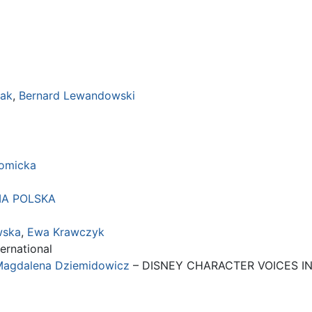
zak
,
Bernard Lewandowski
Tomicka
IA POLSKA
wska
,
Ewa Krawczyk
ernational
agdalena Dziemidowicz
– DISNEY CHARACTER VOICES IN