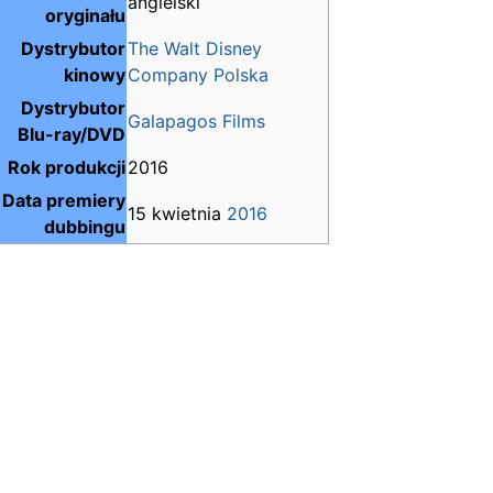
angielski
oryginału
Dystrybutor
The Walt Disney
kinowy
Company Polska
Dystrybutor
Galapagos Films
Blu-ray/DVD
Rok produkcji
2016
Data premiery
15 kwietnia
2016
dubbingu