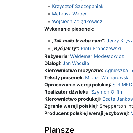
Krzysztof Szczepaniak
Mateusz Weber
Wojciech Żołądkowicz
Wykonanie piosenek
:
„Tak mało trzeba nam”
:
Jerzy Krys
„Być jak ty”
:
Piotr Fronczewski
Reżyseria
:
Waldemar Modestowicz
Dialogi
:
Jan Wecsile
Kierownictwo muzyczne
:
Agnieszka 
Teksty piosenek
:
Michał Wojnarowski
Opracowanie wersji polskiej
:
SDI MED
Realizator dźwięku
:
Szymon Orfin
Kierownictwo produkcji
:
Beata Janko
Zgranie wersji polskiej
: Shepperton Int
Producent polskiej wersji językowej
:
M
Plansze