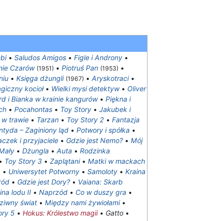
bi
•
Saludos Amigos
•
Figle i Androny
•
inie Czarów
•
Piotruś Pan
•
(1951)
(1953)
niu
•
Księga dżungli
•
Aryskotraci
•
(1967)
agiczny kocioł
•
Wielki mysi detektyw
•
Oliver
rd i Bianka w krainie kangurów
•
Piękna i
ch
•
Pocahontas
•
Toy Story
•
Jakubek i
w trawie
•
Tarzan
•
Toy Story 2
•
Fantazja
ntyda – Zaginiony ląd
•
Potwory i spółka
•
aczek i przyjaciele
•
Gdzie jest Nemo?
•
Mój
Mały
•
Dżungla
•
Auta
•
Rodzinka
•
Toy Story 3
•
Zaplątani
•
Matki w mackach
a
•
Uniwersytet Potworny
•
Samoloty
•
Kraina
ród
•
Gdzie jest Dory?
•
Vaiana: Skarb
ina lodu II
•
Naprzód
•
Co w duszy gra
•
ziwny świat
•
Między nami żywiołami
•
ory 5
•
Hokus: Królestwo magii
•
Gatto
•