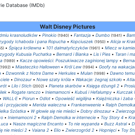
vie Database (IMDb)
Walt Disney Pictures
edmiu krasnoludków
•
Pinokio
•
Fantazja
•
Dumbo
•
Bam
(1940)
(1941)
zygody Ichaboda i pana Ropucha
•
Kopciuszek
•
Alicja w Kra
(1950)
•
Śpiąca królewna
•
101 dalmatyńczyków
•
Miecz w kamie
55)
(1961)
zygody Kubusia Puchatka
•
Bernard i Bianka
•
Lis i Pies
•
Taran i m
ka
•
Kacze opowieści: Poszukiwacze zaginionej lampy
•
Berna
(1989)
•
Miasteczko Halloween
•
Król Lew
•
Goofy na wakacja
(1992)
(1994)
a
•
Dzwonnik z Notre Dame
•
Herkules
•
Mulan
•
Dawno temu 
(1998)
ciele
•
Dinozaur
•
Nowe szaty króla
•
Wakacje: żegnaj szkoło
•
Atla
wrót
•
Lilo i Stich
•
Planeta skarbów
•
Księga dżungli 2
•
Prosi
(2002)
ilek
•
Rogate ranczo
•
Iniemamocni
•
Kubuś i Hefalumpy
•
Kurczak 
•
WALL·E
•
Piorun
•
Odlot
•
Opowieść wigilijna
•
Księżniczka i żaba
ś i przyjaciele
•
Merida waleczna
•
Frankenweenie
•
Ralph Demolk
ielka Szóstka
•
W głowie się nie mieści
•
Dobry dinozaur
•
Zwierzog
co
•
Iniemamocni 2
•
Ralph Demolka w internecie
•
Toy Story 4
•
Kra
Luca
•
Nasze magiczne Encanto
•
To nie wypanda
•
Buzz Astral
•
D
ę nie mieści 2
•
Vaiana 2
•
Elio
•
Zwierzogród 2
•
Hopnięci
•
Toy St