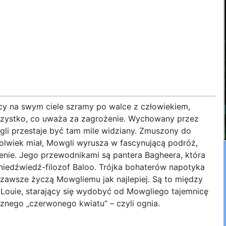
cy na swym ciele szramy po walce z człowiekiem,
szystko, co uważa za zagrożenie. Wychowany przez
gli przestaje być tam mile widziany. Zmuszony do
olwiek miał, Mowgli wyrusza w fascynującą podróż,
enie. Jego przewodnikami są pantera Bagheera, która
 niedźwiedź-filozof Baloo. Trójka bohaterów napotyka
e zawsze życzą Mowgliemu jak najlepiej. Są to między
 Louie, starający się wydobyć od Mowgliego tajemnicę
cznego „czerwonego kwiatu” – czyli ognia.