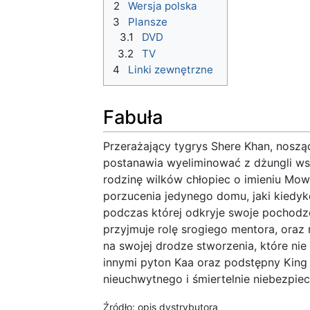
2
Wersja polska
3
Plansze
3.1
DVD
3.2
TV
4
Linki zewnętrzne
Fabuła
Przerażający tygrys Shere Khan, noszą
postanawia wyeliminować z dżungli w
rodzinę wilków chłopiec o imieniu Mow
porzucenia jedynego domu, jaki kiedyk
podczas której odkryje swoje pochodz
przyjmuje rolę srogiego mentora, oraz
na swojej drodze stworzenia, które ni
innymi pyton Kaa oraz podstępny King
nieuchwytnego i śmiertelnie niebezpie
Źródło: opis dystrybutora