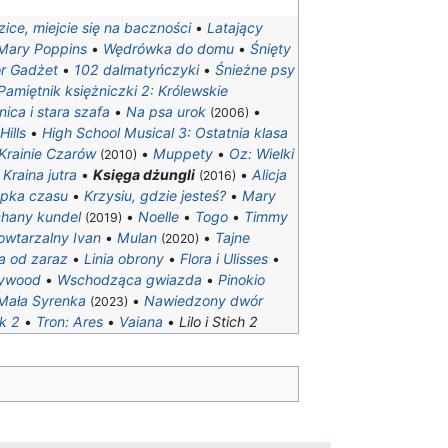
ice, miejcie się na baczności
•
Latający
Mary Poppins
•
Wędrówka do domu
•
Śnięty
or Gadżet
•
102 dalmatyńczyki
•
Śnieżne psy
Pamiętnik księżniczki 2: Królewskie
ica i stara szafa
•
Na psa urok
•
(2006)
Hills
•
High School Musical 3: Ostatnia klasa
 Krainie Czarów
•
Muppety
•
Oz: Wielki
(2010)
•
Kraina jutra
•
Księga dżungli
•
Alicja
(2016)
apka czasu
•
Krzysiu, gdzie jesteś?
•
Mary
hany kundel
•
Noelle
•
Togo
•
Timmy
(2019)
owtarzalny Ivan
•
Mulan
•
Tajne
(2020)
a od zaraz
•
Linia obrony
•
Flora i Ulisses
•
lywood
•
Wschodząca gwiazda
•
Pinokio
Mała Syrenka
•
Nawiedzony dwór
(2023)
k 2
•
Tron: Ares
•
Vaiana
•
Lilo i Stich 2