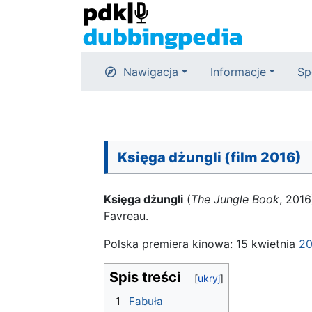
Nawigacja
Informacje
Sp
Księga dżungli (film 2016)
Księga dżungli
(
The Jungle Book
, 201
Favreau.
Polska premiera kinowa: 15 kwietnia
20
Spis treści
1
Fabuła