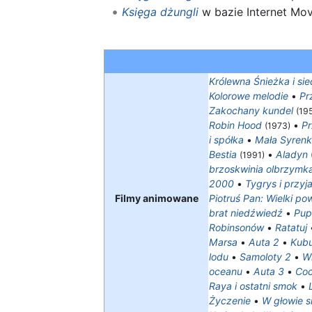
Księga dżungli
w bazie Internet Mo
Królewna Śnieżka i si
Kolorowe melodie
•
Pr
Zakochany kundel
(19
Robin Hood
•
Pr
(1973)
i spółka
•
Mała Syren
Bestia
•
Aladyn
(1991)
brzoskwinia olbrzymk
2000
•
Tygrys i przyja
Filmy animowane
Piotruś Pan: Wielki po
brat niedźwiedź
•
Pup
Robinsonów
•
Ratatuj
Marsa
•
Auta 2
•
Kubu
lodu
•
Samoloty 2
•
W
oceanu
•
Auta 3
•
Co
Raya i ostatni smok
•
Życzenie
•
W głowie si