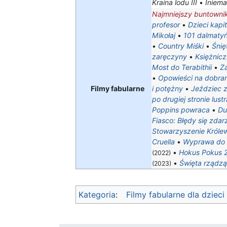
Kraina lodu III
•
Iniem
Najmniejszy buntowni
profesor
•
Dzieci kapi
Mikołaj
•
101 dalmaty
•
Country Miśki
•
Śnię
zaręczyny
•
Księżnicz
Most do Terabithii
•
Z
•
Opowieści na dobra
Filmy fabularne
i potężny
•
Jeździec 
po drugiej stronie lustr
Poppins powraca
•
D
Fiasco: Błędy się zdar
Stowarzyszenie Królews
Cruella
•
Wyprawa do 
•
Hokus Pokus 
(2022)
•
Święta rządzą
(2023)
Kategoria
:
Filmy fabularne dla dzieci