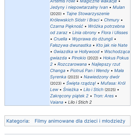
Artemis Fowl
•
Magiczne wakacje
•
Jedyny i niepowtarzalny Ivan
•
Mulan
•
Tajne Stowarzyszenie
(2020)
Królewskich Sióstr i Braci
•
Chmury
•
Czarna Piękność
•
Wróżka potrzebna
od zaraz
•
Linia obrony
•
Flora i Ulisses
•
Cruella
•
Wyprawa do dżungli
•
Fałszywa dwunastka
•
Kto jak nie Nate
•
Gwiazdka w Hollywood
•
Wschodząca
gwiazda
•
Pinokio
•
Hokus Pokus
(2022)
2
•
Rozczarowana
•
Najlepszy rzut
Changa
•
Piotruś Pan i Wendy
•
Mała
Syrenka
•
Nawiedzony dwór
(2023)
•
Święta rządzą!
•
Mufasa: Król
(2023)
Lew
•
Śnieżka
•
Lilo i Stich
•
(2025)
Zakręcony piątek 2
•
Tron: Ares
•
Vaiana
•
Lilo i Stich 2
Kategoria
:
Filmy animowane dla dzieci i młodzieży