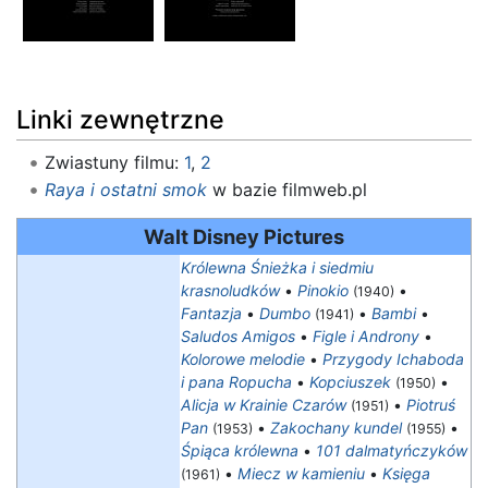
Linki zewnętrzne
Zwiastuny filmu:
1
,
2
Raya i ostatni smok
w bazie filmweb.pl
Walt Disney Pictures
Królewna Śnieżka i siedmiu
krasnoludków
•
Pinokio
•
(1940)
Fantazja
•
Dumbo
•
Bambi
•
(1941)
Saludos Amigos
•
Figle i Androny
•
Kolorowe melodie
•
Przygody Ichaboda
i pana Ropucha
•
Kopciuszek
•
(1950)
Alicja w Krainie Czarów
•
Piotruś
(1951)
Pan
•
Zakochany kundel
•
(1953)
(1955)
Śpiąca królewna
•
101 dalmatyńczyków
•
Miecz w kamieniu
•
Księga
(1961)