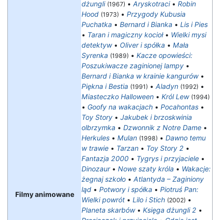
dżungli
•
Aryskotraci
•
Robin
(1967)
Hood
•
Przygody Kubusia
(1973)
Puchatka
•
Bernard i Bianka
•
Lis i Pies
•
Taran i magiczny kocioł
•
Wielki mysi
detektyw
•
Oliver i spółka
•
Mała
Syrenka
•
Kacze opowieści:
(1989)
Poszukiwacze zaginionej lampy
•
Bernard i Bianka w krainie kangurów
•
Piękna i Bestia
•
Aladyn
•
(1991)
(1992)
Miasteczko Halloween
•
Król Lew
(1994)
•
Goofy na wakacjach
•
Pocahontas
•
Toy Story
•
Jakubek i brzoskwinia
olbrzymka
•
Dzwonnik z Notre Dame
•
Herkules
•
Mulan
•
Dawno temu
(1998)
w trawie
•
Tarzan
•
Toy Story 2
•
Fantazja 2000
•
Tygrys i przyjaciele
•
Dinozaur
•
Nowe szaty króla
•
Wakacje:
żegnaj szkoło
•
Atlantyda – Zaginiony
ląd
•
Potwory i spółka
•
Piotruś Pan:
Filmy animowane
Wielki powrót
•
Lilo i Stich
•
(2002)
Planeta skarbów
•
Księga dżungli 2
•