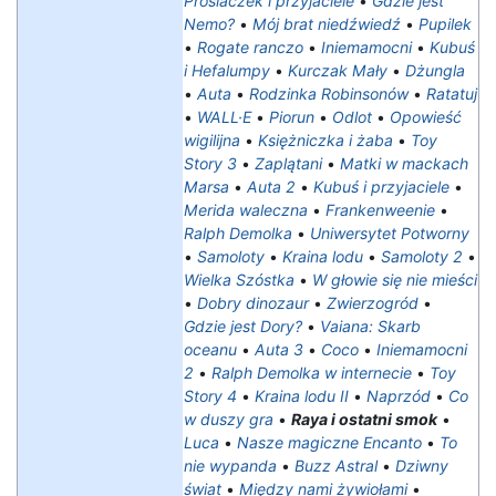
Prosiaczek i przyjaciele
•
Gdzie jest
Nemo?
•
Mój brat niedźwiedź
•
Pupilek
•
Rogate ranczo
•
Iniemamocni
•
Kubuś
i Hefalumpy
•
Kurczak Mały
•
Dżungla
•
Auta
•
Rodzinka Robinsonów
•
Ratatuj
•
WALL·E
•
Piorun
•
Odlot
•
Opowieść
wigilijna
•
Księżniczka i żaba
•
Toy
Story 3
•
Zaplątani
•
Matki w mackach
Marsa
•
Auta 2
•
Kubuś i przyjaciele
•
Merida waleczna
•
Frankenweenie
•
Ralph Demolka
•
Uniwersytet Potworny
•
Samoloty
•
Kraina lodu
•
Samoloty 2
•
Wielka Szóstka
•
W głowie się nie mieści
•
Dobry dinozaur
•
Zwierzogród
•
Gdzie jest Dory?
•
Vaiana: Skarb
oceanu
•
Auta 3
•
Coco
•
Iniemamocni
2
•
Ralph Demolka w internecie
•
Toy
Story 4
•
Kraina lodu II
•
Naprzód
•
Co
w duszy gra
•
Raya i ostatni smok
•
Luca
•
Nasze magiczne Encanto
•
To
nie wypanda
•
Buzz Astral
•
Dziwny
świat
•
Między nami żywiołami
•