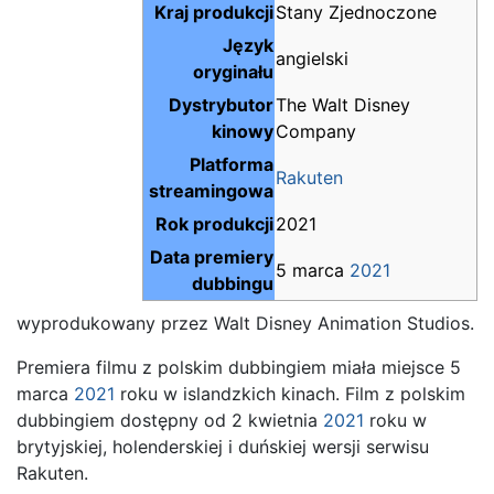
Kraj produkcji
Stany Zjednoczone
Język
angielski
oryginału
Dystrybutor
The Walt Disney
kinowy
Company
Platforma
Rakuten
streamingowa
Rok produkcji
2021
Data premiery
5 marca
2021
dubbingu
wyprodukowany przez Walt Disney Animation Studios.
Premiera filmu z polskim dubbingiem miała miejsce 5
marca
2021
roku w islandzkich kinach. Film z polskim
dubbingiem dostępny od 2 kwietnia
2021
roku w
brytyjskiej, holenderskiej i duńskiej wersji serwisu
Rakuten.