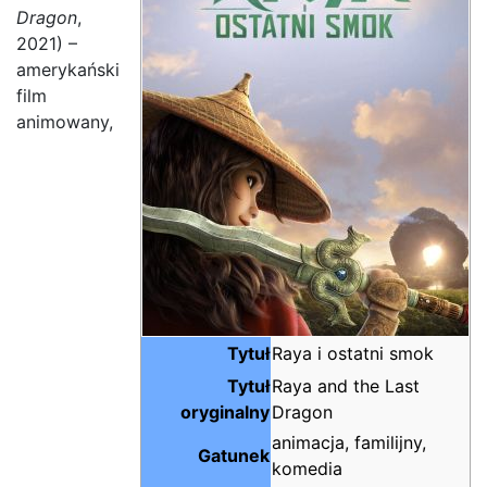
Dragon
,
2021) –
amerykański
film
animowany,
Tytuł
Raya i ostatni smok
Tytuł
Raya and the Last
oryginalny
Dragon
animacja, familijny,
Gatunek
komedia