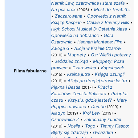
Narnii: Lew, czarownica i stara szafa
•
Na psa urok
•
Most do Terabithii
(2006)
•
Zaczarowana
•
Opowieści z Narnii:
Książę Kaspian
•
Cziłała z Beverly Hills
•
High School Musical 3: Ostatnia klasa
•
Opowieści na dobranoc
•
Góra
Czarownic
•
Hannah Montana: Film
•
Załoga G
•
Alicja w Krainie Czarów
•
Muppety
•
Oz: Wielki i potężny
(2010)
•
Jeździec znikąd
•
Muppety: Poza
prawem
•
Czarownica
•
Kopciuszek
Filmy fabularne
•
Kraina jutra
•
Księga dżungli
(2015)
•
Alicja po drugiej stronie lustra
•
(2016)
Piękna i Bestia
•
Piraci z
(2017)
Karaibów: Zemsta Salazara
•
Pułapka
czasu
•
Krzysiu, gdzie jesteś?
•
Mary
Poppins powraca
•
Dumbo
•
(2019)
Aladyn
•
Król Lew
•
(2019)
(2019)
Czarownica 2
•
Zakochany kundel
•
Noelle
•
Togo
•
Timmy Fiasco:
(2019)
Błędy się zdarzają
•
Gwiazdka
•