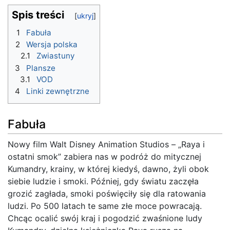
Spis treści
1
Fabuła
2
Wersja polska
2.1
Zwiastuny
3
Plansze
3.1
VOD
4
Linki zewnętrzne
Fabuła
Nowy film Walt Disney Animation Studios – „Raya i
ostatni smok” zabiera nas w podróż do mitycznej
Kumandry, krainy, w której kiedyś, dawno, żyli obok
siebie ludzie i smoki. Później, gdy światu zaczęła
grozić zagłada, smoki poświęciły się dla ratowania
ludzi. Po 500 latach te same złe moce powracają.
Chcąc ocalić swój kraj i pogodzić zwaśnione ludy