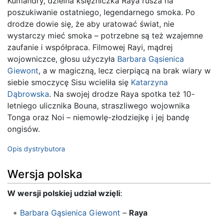
Kumandry, dzielna księżniczka Raya rusza na
poszukiwanie ostatniego, legendarnego smoka. Po
drodze dowie się, że aby uratować świat, nie
wystarczy mieć smoka – potrzebne są też wzajemne
zaufanie i współpraca. Filmowej Rayi, mądrej
wojowniczce, głosu użyczyła
Barbara Gąsienica
Giewont
, a w magiczną, lecz cierpiącą na brak wiary w
siebie smoczycę Sisu wcieliła się
Katarzyna
Dąbrowska
. Na swojej drodze Raya spotka też 10-
letniego ulicznika Bouna, straszliwego wojownika
Tonga oraz Noi – niemowlę-złodziejkę i jej bandę
ongisów.
Opis dystrybutora
Wersja polska
W wersji polskiej udział wzięli
:
Barbara Gąsienica Giewont
–
Raya