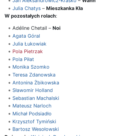
Jan Aleksandrowicz-Krasko
–
Wahn
Julia Chatys
–
Mieszkanka Kła
W pozostałych rolach
:
Adéline Chetail –
Noi
Agata Góral
Julia Łukowiak
Pola Pietrzak
Pola Piłat
Monika Szomko
Teresa Zdanowska
Antonina Żbikowska
Sławomir Holland
Sebastian Machalski
Mateusz Narloch
Michał Podsiadło
Krzysztof Tymiński
Bartosz Wesołowski