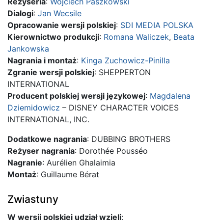
Reżyseria
:
Wojciech Paszkowski
Dialogi
:
Jan Wecsile
Opracowanie wersji polskiej
:
SDI MEDIA POLSKA
Kierownictwo produkcji
:
Romana Waliczek
,
Beata
Jankowska
Nagrania i montaż
:
Kinga Zuchowicz-Pinilla
Zgranie wersji polskiej
: SHEPPERTON
INTERNATIONAL
Producent polskiej wersji językowej
:
Magdalena
Dziemidowicz
– DISNEY CHARACTER VOICES
INTERNATIONAL, INC.
Dodatkowe nagrania
: DUBBING BROTHERS
Reżyser nagrania
: Dorothée Pousséo
Nagranie
: Aurélien Ghalaimia
Montaż
: Guillaume Bérat
Zwiastuny
W wersji polskiej udział wzięli
: