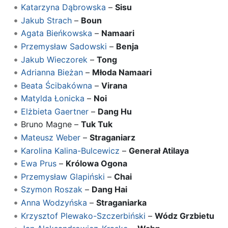
Katarzyna Dąbrowska
–
Sisu
Jakub Strach
–
Boun
Agata Bieńkowska
–
Namaari
Przemysław Sadowski
–
Benja
Jakub Wieczorek
–
Tong
Adrianna Bieżan
–
Młoda Namaari
Beata Ścibakówna
–
Virana
Matylda Łonicka
–
Noi
Elżbieta Gaertner
–
Dang Hu
Bruno Magne –
Tuk Tuk
Mateusz Weber
–
Straganiarz
Karolina Kalina-Bulcewicz
–
Generał Atilaya
Ewa Prus
–
Królowa Ogona
Przemysław Glapiński
–
Chai
Szymon Roszak
–
Dang Hai
Anna Wodzyńska
–
Straganiarka
Krzysztof Plewako-Szczerbiński
–
Wódz Grzbietu