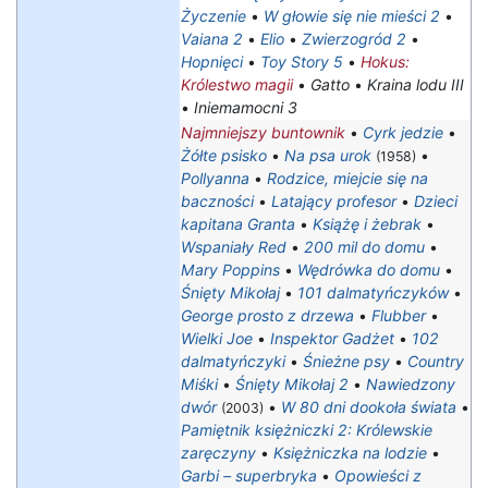
Życzenie
•
W głowie się nie mieści 2
•
Vaiana 2
•
Elio
•
Zwierzogród 2
•
Hopnięci
•
Toy Story 5
•
Hokus:
Królestwo magii
•
Gatto
•
Kraina lodu III
•
Iniemamocni 3
Najmniejszy buntownik
•
Cyrk jedzie
•
Żółte psisko
•
Na psa urok
•
(1958)
Pollyanna
•
Rodzice, miejcie się na
baczności
•
Latający profesor
•
Dzieci
kapitana Granta
•
Książę i żebrak
•
Wspaniały Red
•
200 mil do domu
•
Mary Poppins
•
Wędrówka do domu
•
Śnięty Mikołaj
•
101 dalmatyńczyków
•
George prosto z drzewa
•
Flubber
•
Wielki Joe
•
Inspektor Gadżet
•
102
dalmatyńczyki
•
Śnieżne psy
•
Country
Miśki
•
Śnięty Mikołaj 2
•
Nawiedzony
dwór
•
W 80 dni dookoła świata
•
(2003)
Pamiętnik księżniczki 2: Królewskie
zaręczyny
•
Księżniczka na lodzie
•
Garbi – superbryka
•
Opowieści z