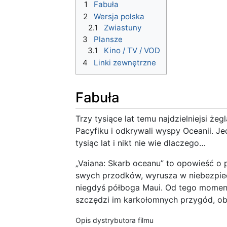
1
Fabuła
2
Wersja polska
2.1
Zwiastuny
3
Plansze
3.1
Kino / TV / VOD
4
Linki zewnętrzne
Fabuła
Trzy tysiące lat temu najdzielniejsi ż
Pacyfiku i odkrywali wyspy Oceanii. 
tysiąc lat i nikt nie wie dlaczego…
„Vaiana: Skarb oceanu” to opowieść o 
swych przodków, wyrusza w niebezpie
niegdyś półboga Maui. Od tego moment
szczędzi im karkołomnych przygód, ob
Opis dystrybutora filmu