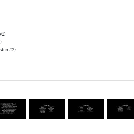
#2)
)
stun #2)