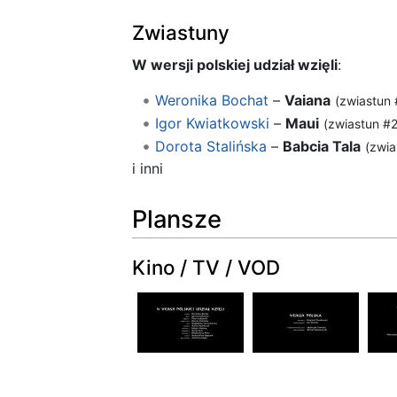
Zwiastuny
W wersji polskiej udział wzięli
:
Weronika Bochat
–
Vaiana
(zwiastun 
Igor Kwiatkowski
–
Maui
(zwiastun #2
Dorota Stalińska
–
Babcia Tala
(zwia
i inni
Plansze
Kino / TV / VOD