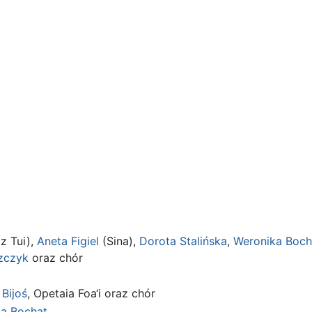
 Tui),
Aneta Figiel
(Sina),
Dorota Stalińska
,
Weronika Boch
zczyk
oraz chór
 Bijoś
, Opetaia Foa‘i oraz chór
a Bochat