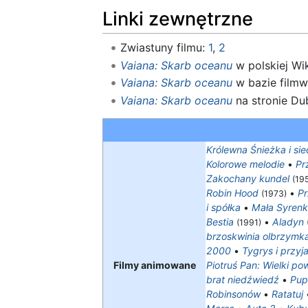
Linki zewnętrzne
Zwiastuny filmu:
1
,
2
Vaiana: Skarb oceanu
w polskiej Wik
Vaiana: Skarb oceanu
w bazie filmw
Vaiana: Skarb oceanu
na stronie Du
Królewna Śnieżka i si
Kolorowe melodie
•
Pr
Zakochany kundel
(19
Robin Hood
•
Pr
(1973)
i spółka
•
Mała Syren
Bestia
•
Aladyn
(1991)
brzoskwinia olbrzymk
2000
•
Tygrys i przyja
Filmy animowane
Piotruś Pan: Wielki po
brat niedźwiedź
•
Pup
Robinsonów
•
Ratatuj