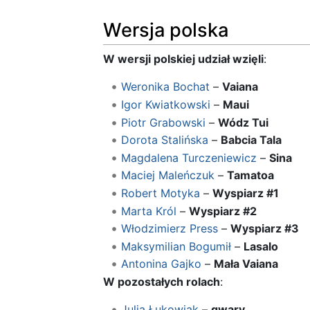
Wersja polska
W wersji polskiej udział wzięli
:
Weronika Bochat
–
Vaiana
Igor Kwiatkowski
–
Maui
Piotr Grabowski
–
Wódz Tui
Dorota Stalińska
–
Babcia Tala
Magdalena Turczeniewicz
–
Sina
Maciej Maleńczuk
–
Tamatoa
Robert Motyka
–
Wyspiarz #1
Marta Król
–
Wyspiarz #2
Włodzimierz Press
–
Wyspiarz #3
Maksymilian Bogumił
–
Lasalo
Antonina Gajko
–
Mała Vaiana
W pozostałych rolach
:
Julia Łukowiak
–
gwary