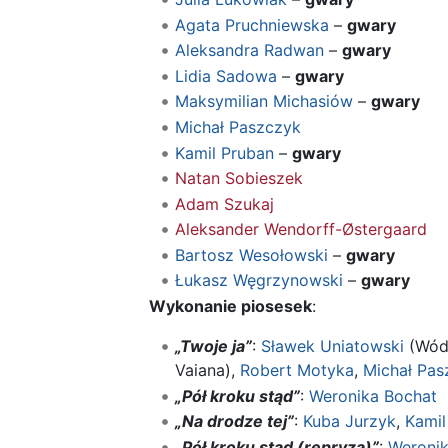
Agata Pruchniewska
–
gwary
Aleksandra Radwan
–
gwary
Lidia Sadowa
–
gwary
Maksymilian Michasiów
–
gwary
Michał Paszczyk
Kamil Pruban
–
gwary
Natan Sobieszek
Adam Szukaj
Aleksander Wendorff-Østergaard
Bartosz Wesołowski
–
gwary
Łukasz Węgrzynowski
–
gwary
Wykonanie piosesek
:
„Twoje ja”
:
Sławek Uniatowski
(Wódz
Vaiana),
Robert Motyka
,
Michał Pas
„Pół kroku stąd”
:
Weronika Bochat
„Na drodze tej”
:
Kuba Jurzyk
,
Kamil
„Pół kroku stąd (repryza)”
:
Weronik