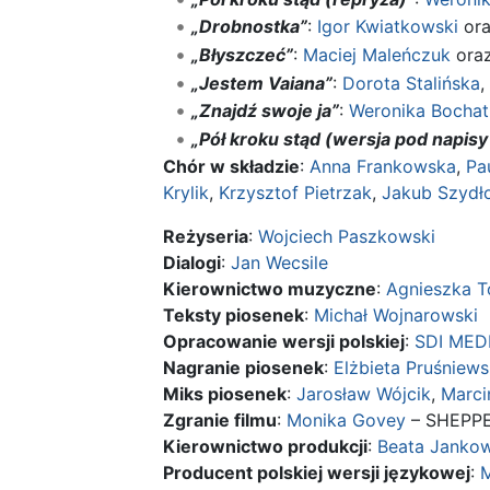
„Drobnostka”
:
Igor Kwiatkowski
ora
„Błyszczeć”
:
Maciej Maleńczuk
ora
„Jestem Vaiana”
:
Dorota Stalińska
,
„Znajdź swoje ja”
:
Weronika Bochat
„Pół kroku stąd (wersja pod napis
Chór w składzie
:
Anna Frankowska
,
Pa
Krylik
,
Krzysztof Pietrzak
,
Jakub Szydł
Reżyseria
:
Wojciech Paszkowski
Dialogi
:
Jan Wecsile
Kierownictwo muzyczne
:
Agnieszka 
Teksty piosenek
:
Michał Wojnarowski
Opracowanie wersji polskiej
:
SDI MED
Nagranie piosenek
:
Elżbieta Pruśniew
Miks piosenek
:
Jarosław Wójcik
,
Marci
Zgranie filmu
:
Monika Govey
– SHEPP
Kierownictwo produkcji
:
Beata Janko
Producent polskiej wersji językowej
:
M