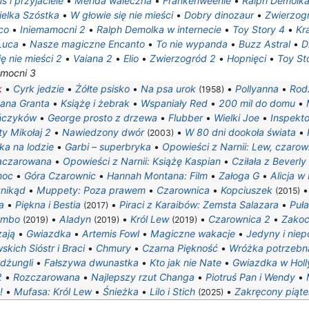
ś i przyjaciele
•
Merida waleczna
•
Frankenweenie
•
Ralph Demolk
ielka Szóstka
•
W głowie się nie mieści
•
Dobry dinozaur
•
Zwierzog
co
•
Iniemamocni 2
•
Ralph Demolka w internecie
•
Toy Story 4
•
Kra
Luca
•
Nasze magiczne Encanto
•
To nie wypanda
•
Buzz Astral
•
D
ę nie mieści 2
•
Vaiana 2
•
Elio
•
Zwierzogród 2
•
Hopnięci
•
Toy St
amocni 3
k
•
Cyrk jedzie
•
Żółte psisko
•
Na psa urok
•
Pollyanna
•
Rodz
(1958)
tana Granta
•
Książę i żebrak
•
Wspaniały Red
•
200 mil do domu
•
ńczyków
•
George prosto z drzewa
•
Flubber
•
Wielki Joe
•
Inspekt
ty Mikołaj 2
•
Nawiedzony dwór
•
W 80 dni dookoła świata
•
(2003)
ka na lodzie
•
Garbi – superbryka
•
Opowieści z Narnii: Lew, czarown
aczarowana
•
Opowieści z Narnii: Książę Kaspian
•
Cziłała z Beverly 
noc
•
Góra Czarownic
•
Hannah Montana: Film
•
Załoga G
•
Alicja w
znikąd
•
Muppety: Poza prawem
•
Czarownica
•
Kopciuszek
(2015)
a
•
Piękna i Bestia
•
Piraci z Karaibów: Zemsta Salazara
•
Puł
(2017)
umbo
•
Aladyn
•
Król Lew
•
Czarownica 2
•
Zakoc
(2019)
(2019)
(2019)
zają
•
Gwiazdka
•
Artemis Fowl
•
Magiczne wakacje
•
Jedyny i niep
kich Sióstr i Braci
•
Chmury
•
Czarna Piękność
•
Wróżka potrzebn
dżungli
•
Fałszywa dwunastka
•
Kto jak nie Nate
•
Gwiazdka w Hol
2
•
Rozczarowana
•
Najlepszy rzut Changa
•
Piotruś Pan i Wendy
•
!
•
Mufasa: Król Lew
•
Śnieżka
•
Lilo i Stich
•
Zakręcony piąte
(2025)