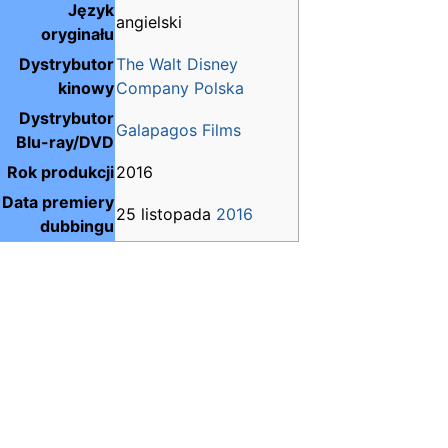
Język
angielski
oryginału
Dystrybutor
The Walt Disney
kinowy
Company Polska
Dystrybutor
Galapagos Films
Blu-ray/DVD
Rok produkcji
2016
Data premiery
25 listopada
2016
dubbingu