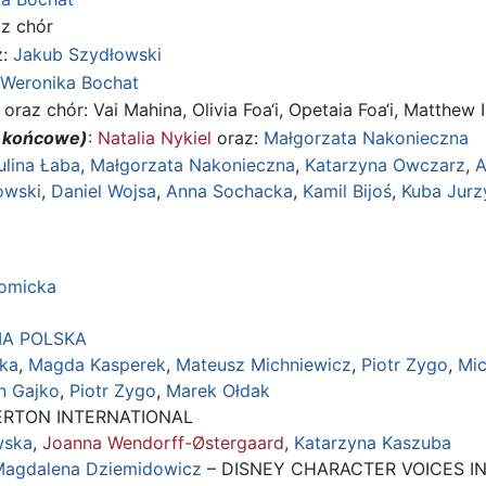
z chór
z:
Jakub Szydłowski
Weronika Bochat
oraz chór: Vai Mahina, Olivia Foa‘i, Opetaia Foa‘i, Matthew 
y końcowe)
:
Natalia Nykiel
oraz:
Małgorzata Nakonieczna
ulina Łaba
,
Małgorzata Nakonieczna
,
Katarzyna Owczarz
,
A
owski
,
Daniel Wojsa
,
Anna Sochacka
,
Kamil Bijoś
,
Kuba Jurz
Tomicka
IA POLSKA
ska
,
Magda Kasperek
,
Mateusz Michniewicz
,
Piotr Zygo
,
Mic
n Gajko
,
Piotr Zygo
,
Marek Ołdak
ERTON INTERNATIONAL
wska
,
Joanna Wendorff-Østergaard
,
Katarzyna Kaszuba
agdalena Dziemidowicz
– DISNEY CHARACTER VOICES IN