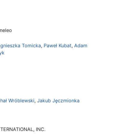
Ineleo
gnieszka Tomicka
,
Paweł Kubat
,
Adam
yk
hał Wróblewski
,
Jakub Jęczmionka
TERNATIONAL, INC.