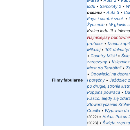
Marsa
•
Auta 2
•
Kubu
lodu
•
Samoloty 2
•
W
oceanu
•
Auta 3
•
Co
Raya i ostatni smok
•
Życzenie
•
W głowie si
Kraina lodu III
•
Iniem
Najmniejszy buntowni
profesor
•
Dzieci kapi
Mikołaj
•
101 dalmaty
•
Country Miśki
•
Śnię
zaręczyny
•
Księżnicz
Most do Terabithii
•
Z
•
Opowieści na dobra
Filmy fabularne
i potężny
•
Jeździec 
po drugiej stronie lustr
Poppins powraca
•
D
Fiasco: Błędy się zdar
Stowarzyszenie Królews
Cruella
•
Wyprawa do 
•
Hokus Pokus 
(2022)
•
Święta rządzą
(2023)