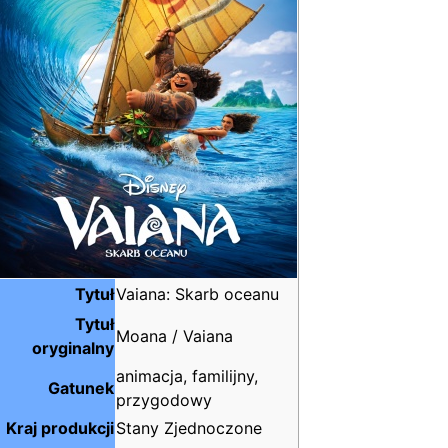
Tytuł
Vaiana: Skarb oceanu
Tytuł
Moana / Vaiana
oryginalny
animacja, familijny,
Gatunek
przygodowy
Kraj produkcji
Stany Zjednoczone