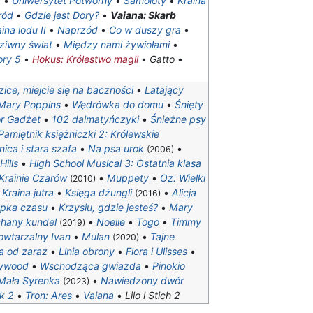
a
•
Uniwersytet Potworny
•
Samoloty
•
Kraina
ród
•
Gdzie jest Dory?
•
Vaiana: Skarb
ina lodu II
•
Naprzód
•
Co w duszy gra
•
ziwny świat
•
Między nami żywiołami
•
ory 5
•
Hokus: Królestwo magii
•
Gatto
•
ice, miejcie się na baczności
•
Latający
Mary Poppins
•
Wędrówka do domu
•
Śnięty
or Gadżet
•
102 dalmatyńczyki
•
Śnieżne psy
Pamiętnik księżniczki 2: Królewskie
ica i stara szafa
•
Na psa urok
•
(2006)
Hills
•
High School Musical 3: Ostatnia klasa
 Krainie Czarów
•
Muppety
•
Oz: Wielki
(2010)
•
Kraina jutra
•
Księga dżungli
•
Alicja
(2016)
apka czasu
•
Krzysiu, gdzie jesteś?
•
Mary
hany kundel
•
Noelle
•
Togo
•
Timmy
(2019)
owtarzalny Ivan
•
Mulan
•
Tajne
(2020)
a od zaraz
•
Linia obrony
•
Flora i Ulisses
•
lywood
•
Wschodząca gwiazda
•
Pinokio
Mała Syrenka
•
Nawiedzony dwór
(2023)
k 2
•
Tron: Ares
•
Vaiana
•
Lilo i Stich 2