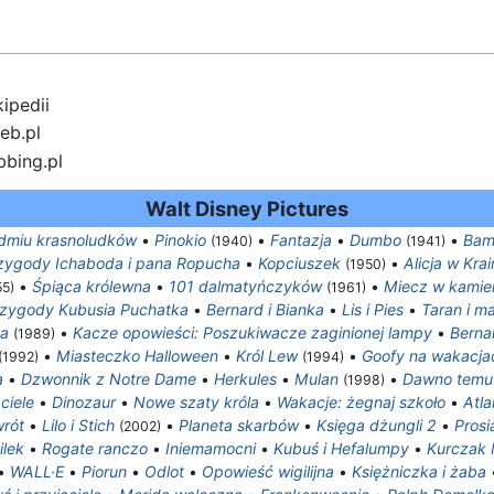
ipedii
eb.pl
bbing.pl
Walt Disney Pictures
edmiu krasnoludków
•
Pinokio
•
Fantazja
•
Dumbo
•
Bam
(1940)
(1941)
zygody Ichaboda i pana Ropucha
•
Kopciuszek
•
Alicja w Kra
(1950)
•
Śpiąca królewna
•
101 dalmatyńczyków
•
Miecz w kamie
55)
(1961)
zygody Kubusia Puchatka
•
Bernard i Bianka
•
Lis i Pies
•
Taran i m
ka
•
Kacze opowieści: Poszukiwacze zaginionej lampy
•
Berna
(1989)
•
Miasteczko Halloween
•
Król Lew
•
Goofy na wakacja
(1992)
(1994)
a
•
Dzwonnik z Notre Dame
•
Herkules
•
Mulan
•
Dawno temu 
(1998)
ciele
•
Dinozaur
•
Nowe szaty króla
•
Wakacje: żegnaj szkoło
•
Atla
wrót
•
Lilo i Stich
•
Planeta skarbów
•
Księga dżungli 2
•
Prosi
(2002)
ilek
•
Rogate ranczo
•
Iniemamocni
•
Kubuś i Hefalumpy
•
Kurczak 
•
WALL·E
•
Piorun
•
Odlot
•
Opowieść wigilijna
•
Księżniczka i żaba