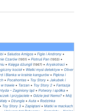
bi
•
Saludos Amigos
•
Figle i Androny
•
inie Czarów
•
Piotruś Pan
•
(1951)
(1953)
niu
•
Księga dżungli
•
Aryskotraci
•
(1967)
agiczny kocioł
•
Wielki mysi detektyw
•
Oliver
rd i Bianka w krainie kangurów
•
Piękna i
ch
•
Pocahontas
•
Toy Story
•
Jakubek i
w trawie
•
Tarzan
•
Toy Story 2
•
Fantazja
ntyda – Zaginiony ląd
•
Potwory i spółka
•
aczek i przyjaciele
•
Gdzie jest Nemo?
•
Mój
Mały
•
Dżungla
•
Auta
•
Rodzinka
•
Toy Story 3
•
Zaplątani
•
Matki w mackach