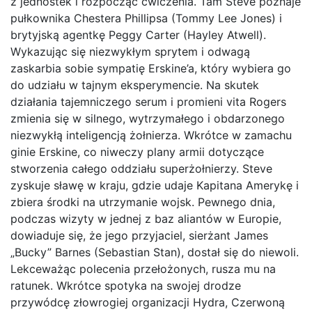
z jednostek i rozpocząć ćwiczenia. Tam Steve poznaje
pułkownika Chestera Phillipsa (Tommy Lee Jones) i
brytyjską agentkę Peggy Carter (Hayley Atwell).
Wykazując się niezwykłym sprytem i odwagą
zaskarbia sobie sympatię Erskine’a, który wybiera go
do udziału w tajnym eksperymencie. Na skutek
działania tajemniczego serum i promieni vita Rogers
zmienia się w silnego, wytrzymałego i obdarzonego
niezwykłą inteligencją żołnierza. Wkrótce w zamachu
ginie Erskine, co niweczy plany armii dotyczące
stworzenia całego oddziału superżołnierzy. Steve
zyskuje sławę w kraju, gdzie udaje Kapitana Amerykę i
zbiera środki na utrzymanie wojsk. Pewnego dnia,
podczas wizyty w jednej z baz aliantów w Europie,
dowiaduje się, że jego przyjaciel, sierżant James
„Bucky” Barnes (Sebastian Stan), dostał się do niewoli.
Lekceważąc polecenia przełożonych, rusza mu na
ratunek. Wkrótce spotyka na swojej drodze
przywódcę złowrogiej organizacji Hydra, Czerwoną