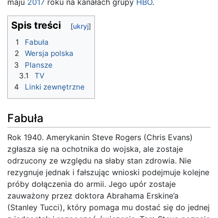
maju
2017
roku na kanałach grupy
HBO
.
Spis treści
1
Fabuła
2
Wersja polska
3
Plansze
3.1
TV
4
Linki zewnętrzne
Fabuła
Rok 1940. Amerykanin Steve Rogers (Chris Evans)
zgłasza się na ochotnika do wojska, ale zostaje
odrzucony ze względu na słaby stan zdrowia. Nie
rezygnuje jednak i fałszując wnioski podejmuje kolejne
próby dołączenia do armii. Jego upór zostaje
zauważony przez doktora Abrahama Erskine’a
(Stanley Tucci), który pomaga mu dostać się do jednej