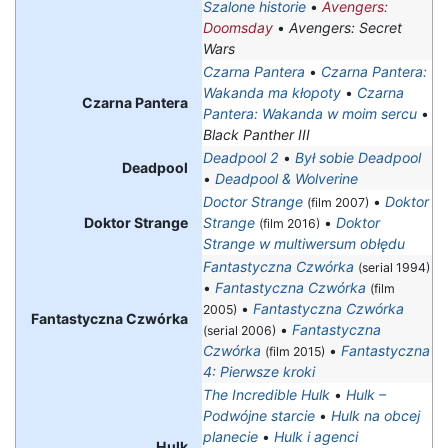
Szalone historie
•
Avengers:
Doomsday
•
Avengers: Secret
Wars
Czarna Pantera
•
Czarna Pantera:
Wakanda ma kłopoty
•
Czarna
Czarna Pantera
Pantera: Wakanda w moim sercu
•
Black Panther III
Deadpool 2
•
Był sobie Deadpool
Deadpool
•
Deadpool & Wolverine
Doctor Strange
•
Doktor
(film 2007)
Doktor Strange
Strange
•
Doktor
(film 2016)
Strange w multiwersum obłędu
Fantastyczna Czwórka
(serial 1994)
•
Fantastyczna Czwórka
(film
•
Fantastyczna Czwórka
2005)
Fantastyczna Czwórka
•
Fantastyczna
(serial 2006)
Czwórka
•
Fantastyczna
(film 2015)
4: Pierwsze kroki
The Incredible Hulk
•
Hulk –
Podwójne starcie
•
Hulk na obcej
planecie
•
Hulk i agenci
Hulk