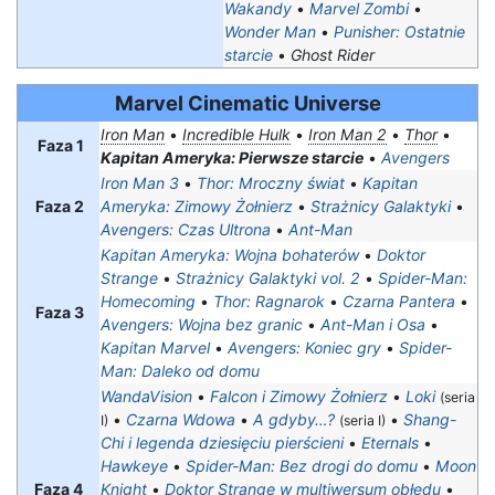
Wakandy
•
Marvel Zombi
•
Wonder Man
•
Punisher: Ostatnie
starcie
•
Ghost Rider
Marvel Cinematic Universe
Iron Man
•
Incredible Hulk
•
Iron Man 2
•
Thor
•
Faza 1
Kapitan Ameryka: Pierwsze starcie
•
Avengers
Iron Man 3
•
Thor: Mroczny świat
•
Kapitan
Faza 2
Ameryka: Zimowy Żołnierz
•
Strażnicy Galaktyki
•
Avengers: Czas Ultrona
•
Ant-Man
Kapitan Ameryka: Wojna bohaterów
•
Doktor
Strange
•
Strażnicy Galaktyki vol. 2
•
Spider-Man:
Homecoming
•
Thor: Ragnarok
•
Czarna Pantera
•
Faza 3
Avengers: Wojna bez granic
•
Ant-Man i Osa
•
Kapitan Marvel
•
Avengers: Koniec gry
•
Spider-
Man: Daleko od domu
WandaVision
•
Falcon i Zimowy Żołnierz
•
Loki
(seria
•
Czarna Wdowa
•
A gdyby…?
•
Shang-
I)
(seria I)
Chi i legenda dziesięciu pierścieni
•
Eternals
•
Hawkeye
•
Spider-Man: Bez drogi do domu
•
Moon
Faza 4
Knight
•
Doktor Strange w multiwersum obłędu
•