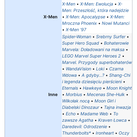
X-Men
•
X-Men: Ewolucja
•
X-
Men: Przeszłość, która nadejdzie
X-Men
•
X-Men: Apocalypse
•
X-Men:
Mroczna Phoenix
•
Nowi Mutanci
•
X-Men '97
Spider-Woman
•
Srebrny Surfer
•
Super Hero Squad
•
Bohaterowie
Marvela: Doładowani na maksa‎
•
LEGO Marvel Super Heroes 2
•
Marvel. Przygody superbohaterów
•
WandaVision
•
Loki
•
Czarna
Wdowa
•
A gdyby…?
•
Shang-Chi
i legenda dziesięciu pierścieni
•
Eternals
•
Hawkeye
•
Moon Knight
Inne
•
Morbius
•
Mecenas She-Hulk
•
Wilkołak nocą
•
Moon Girl i
Diabelski Dinozaur
•
Tajna inwazja
•
Echo
•
Madame Web
•
To
zawsze Agatha
•
Kraven Łowca
•
Daredevil: Odrodzenie
•
Thunderbolts*
•
Ironheart
•
Oczy