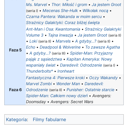
Ms. Marvel
•
Thor: Miłość i grom
•
Ja jestem Groot
•
Mecenas She-Hulk
•
Wilkołak nocą
•
(seria I)
Czarna Pantera: Wakanda w moim sercu
•
Strażnicy Galaktyki: Coraz bliżej święta
Ant-Man i Osa: Kwantomania
•
Strażnicy Galaktyki
Volume 3
•
Tajna inwazja
•
Ja jestem Groot
(seria II)
•
Loki
•
Marvels
•
A gdyby…?
•
(seria II)
(seria II)
Echo
•
Deadpool & Wolverine
•
To zawsze Agatha
Faza 5
•
A gdyby…?
•
Spider-Man: Przyjazny
(seria III)
pająk z sąsiedztwa
•
Kapitan Ameryka: Nowy
wspaniały świat
•
Daredevil: Odrodzenie
•
(seria I)
Thunderbolts*
•
Ironheart
Fantastyczna 4: Pierwsze kroki
•
Oczy Wakandy
•
Marvel Zombi
•
Wonder Man
•
Daredevil:
Faza 6
Odrodzenie
•
Punisher: Ostatnie starcie
•
(seria II)
Spider-Man: Całkiem nowy dzień
•
Avengers:
Doomsday
•
Avengers: Secret Wars
Kategoria
:
Filmy fabularne