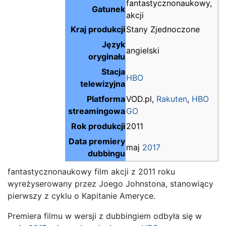
fantastycznonaukowy,
Gatunek
akcji
Kraj produkcji
Stany Zjednoczone
Język
angielski
oryginału
Stacja
HBO
telewizyjna
Platforma
VOD.pl,
Rakuten
,
HBO
streamingowa
GO
Rok produkcji
2011
Data premiery
maj
2017
dubbingu
fantastycznonaukowy film akcji z 2011 roku
wyreżyserowany przez Joego Johnstona, stanowiący
pierwszy z cyklu o Kapitanie Ameryce.
Premiera filmu w wersji z dubbingiem odbyła się w