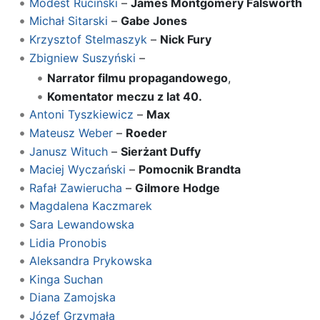
Modest Ruciński
–
James Montgomery Falsworth
Michał Sitarski
–
Gabe Jones
Krzysztof Stelmaszyk
–
Nick Fury
Zbigniew Suszyński
–
Narrator filmu propagandowego
,
Komentator meczu z lat 40.
Antoni Tyszkiewicz
–
Max
Mateusz Weber
–
Roeder
Janusz Wituch
–
Sierżant Duffy
Maciej Wyczański
–
Pomocnik Brandta
Rafał Zawierucha
–
Gilmore Hodge
Magdalena Kaczmarek
Sara Lewandowska
Lidia Pronobis
Aleksandra Prykowska
Kinga Suchan
Diana Zamojska
Józef Grzymała