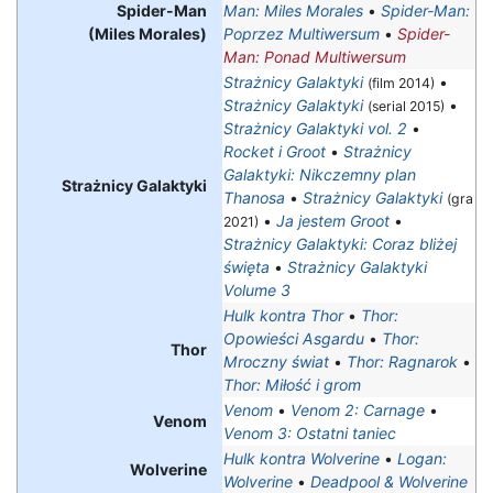
Spider-Man
Man: Miles Morales
•
Spider-Man:
(Miles Morales)
Poprzez Multiwersum
•
Spider-
Man: Ponad Multiwersum
Strażnicy Galaktyki
•
(film 2014)
Strażnicy Galaktyki
•
(serial 2015)
Strażnicy Galaktyki vol. 2
•
Rocket i Groot
•
Strażnicy
Galaktyki: Nikczemny plan
Strażnicy Galaktyki
Thanosa
•
Strażnicy Galaktyki
(gra
•
Ja jestem Groot
•
2021)
Strażnicy Galaktyki: Coraz bliżej
święta
•
Strażnicy Galaktyki
Volume 3
Hulk kontra Thor
•
Thor:
Opowieści Asgardu
•
Thor:
Thor
Mroczny świat
•
Thor: Ragnarok
•
Thor: Miłość i grom
Venom
•
Venom 2: Carnage
•
Venom
Venom 3: Ostatni taniec
Hulk kontra Wolverine
•
Logan:
Wolverine
Wolverine
•
Deadpool & Wolverine