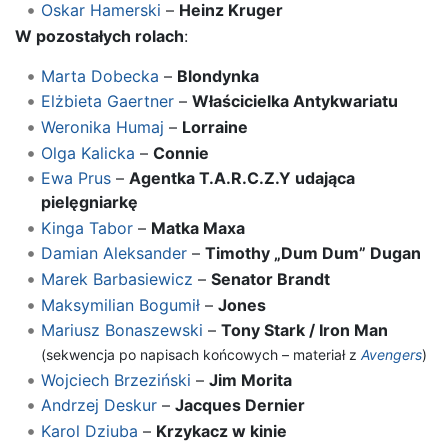
Oskar Hamerski
–
Heinz Kruger
W pozostałych rolach
:
Marta Dobecka
–
Blondynka
Elżbieta Gaertner
–
Właścicielka Antykwariatu
Weronika Humaj
–
Lorraine
Olga Kalicka
–
Connie
Ewa Prus
–
Agentka T.A.R.C.Z.Y udająca
pielęgniarkę
Kinga Tabor
–
Matka Maxa
Damian Aleksander
–
Timothy „Dum Dum” Dugan
Marek Barbasiewicz
–
Senator Brandt
Maksymilian Bogumił
–
Jones
Mariusz Bonaszewski
–
Tony Stark / Iron Man
(sekwencja po napisach końcowych – materiał z
Avengers
)
Wojciech Brzeziński
–
Jim Morita
Andrzej Deskur
–
Jacques Dernier
Karol Dziuba
–
Krzykacz w kinie