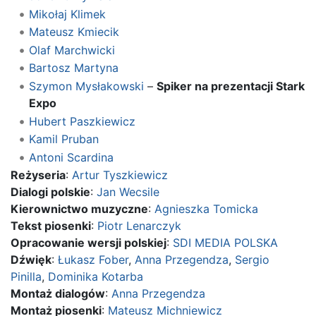
Mikołaj Klimek
Mateusz Kmiecik
Olaf Marchwicki
Bartosz Martyna
Szymon Mysłakowski
–
Spiker na prezentacji Stark
Expo
Hubert Paszkiewicz
Kamil Pruban
Antoni Scardina
Reżyseria
:
Artur Tyszkiewicz
Dialogi polskie
:
Jan Wecsile
Kierownictwo muzyczne
:
Agnieszka Tomicka
Tekst piosenki
:
Piotr Lenarczyk
Opracowanie wersji polskiej
:
SDI MEDIA POLSKA
Dźwięk
:
Łukasz Fober
,
Anna Przegendza
,
Sergio
Pinilla
,
Dominika Kotarba
Montaż dialogów
:
Anna Przegendza
Montaż piosenki
:
Mateusz Michniewicz