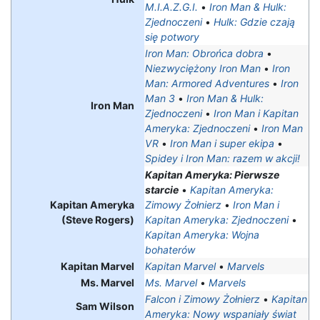
M.I.A.Z.G.I.
•
Iron Man & Hulk:
Zjednoczeni
•
Hulk: Gdzie czają
się potwory
Iron Man: Obrońca dobra
•
Niezwyciężony Iron Man
•
Iron
Man: Armored Adventures
•
Iron
Man 3
•
Iron Man & Hulk:
Iron Man
Zjednoczeni
•
Iron Man i Kapitan
Ameryka: Zjednoczeni
•
Iron Man
VR
•
Iron Man i super ekipa
•
Spidey i Iron Man: razem w akcji!
Kapitan Ameryka: Pierwsze
starcie
•
Kapitan Ameryka:
Kapitan Ameryka
Zimowy Żołnierz
•
Iron Man i
(Steve Rogers)
Kapitan Ameryka: Zjednoczeni
•
Kapitan Ameryka: Wojna
bohaterów
Kapitan Marvel
Kapitan Marvel
•
Marvels
Ms. Marvel
Ms. Marvel
•
Marvels
Falcon i Zimowy Żołnierz
•
Kapitan
Sam Wilson
Ameryka: Nowy wspaniały świat