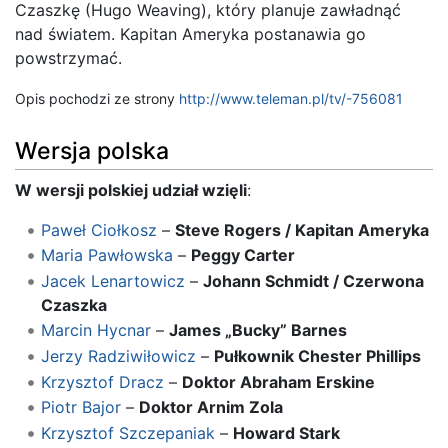
Czaszkę (Hugo Weaving), który planuje zawładnąć
nad światem. Kapitan Ameryka postanawia go
powstrzymać.
Opis pochodzi ze strony
http://www.teleman.pl/tv/-756081
Wersja polska
W wersji polskiej udział wzięli
:
Paweł Ciołkosz
–
Steve Rogers / Kapitan Ameryka
Maria Pawłowska
–
Peggy Carter
Jacek Lenartowicz
–
Johann Schmidt / Czerwona
Czaszka
Marcin Hycnar
–
James „Bucky” Barnes
Jerzy Radziwiłowicz
–
Pułkownik Chester Phillips
Krzysztof Dracz
–
Doktor Abraham Erskine
Piotr Bajor
–
Doktor Arnim Zola
Krzysztof Szczepaniak
–
Howard Stark