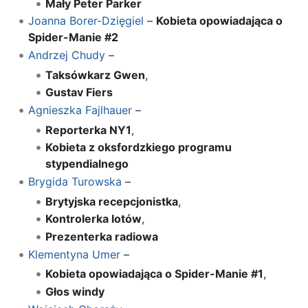
Mały Peter Parker
Joanna Borer-Dzięgiel
–
Kobieta opowiadająca o
Spider-Manie #2
Andrzej Chudy
–
Taksówkarz Gwen
,
Gustav Fiers
Agnieszka Fajlhauer
–
Reporterka NY1
,
Kobieta z oksfordzkiego programu
stypendialnego
Brygida Turowska
–
Brytyjska recepcjonistka
,
Kontrolerka lotów
,
Prezenterka radiowa
Klementyna Umer
–
Kobieta opowiadająca o Spider-Manie #1
,
Głos windy