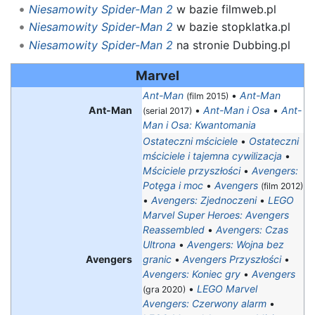
Niesamowity Spider-Man 2
w bazie filmweb.pl
Niesamowity Spider-Man 2
w bazie stopklatka.pl
Niesamowity Spider-Man 2
na stronie Dubbing.pl
Marvel
Ant-Man
•
Ant-Man
(film 2015)
Ant-Man
•
Ant-Man i Osa
•
Ant-
(serial 2017)
Man i Osa: Kwantomania
Ostateczni mściciele
•
Ostateczni
mściciele i tajemna cywilizacja
•
Mściciele przyszłości
•
Avengers:
Potęga i moc
•
Avengers
(film 2012)
•
Avengers: Zjednoczeni
•
LEGO
Marvel Super Heroes: Avengers
Reassembled
•
Avengers: Czas
Ultrona
•
Avengers: Wojna bez
Avengers
granic
•
Avengers Przyszłości
•
Avengers: Koniec gry
•
Avengers
•
LEGO Marvel
(gra 2020)
Avengers: Czerwony alarm
•