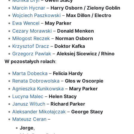
Monika Dryl
–
Gwen Stacy
Marcin Hycnar
–
Harry Osborn / Zielony Goblin
Wojciech Paszkowski
–
Max Dillon / Electro
Ewa Wencel
–
May Parker
Cezary Morawski
–
Donald Menken
Miłogost Reczek
–
Norman Osborn
Krzysztof Dracz
–
Doktor Kafka
Grzegorz Pawlak
–
Aleksiej Sicewicz / Rhino
W pozostałych rolach
:
Marta Dobecka
–
Felicia Hardy
Renata Dobrowolska
–
Głos w Oscorpie
Agnieszka Kunikowska
–
Mary Parker
Lucyna Malec
–
Helen Stacy
Janusz Wituch
–
Richard Parker
Aleksander Mikołajczak
–
George Stacy
Mateusz Ceran
–
Jorge
,