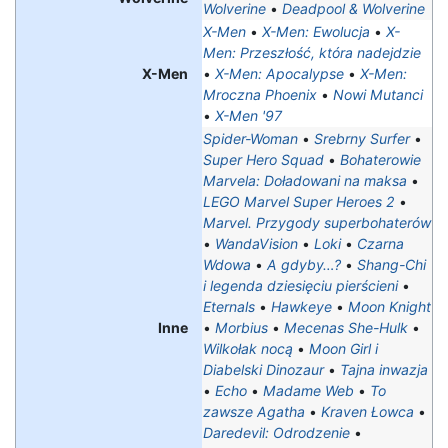
Wolverine
•
Deadpool & Wolverine
X-Men
•
X-Men: Ewolucja
•
X-
Men: Przeszłość, która nadejdzie
X-Men
•
X-Men: Apocalypse
•
X-Men:
Mroczna Phoenix
•
Nowi Mutanci
•
X-Men '97
Spider-Woman
•
Srebrny Surfer
•
Super Hero Squad
•
Bohaterowie
Marvela: Doładowani na maksa‎
•
LEGO Marvel Super Heroes 2
•
Marvel. Przygody superbohaterów
•
WandaVision
•
Loki
•
Czarna
Wdowa
•
A gdyby…?
•
Shang-Chi
i legenda dziesięciu pierścieni
•
Eternals
•
Hawkeye
•
Moon Knight
Inne
•
Morbius
•
Mecenas She-Hulk
•
Wilkołak nocą
•
Moon Girl i
Diabelski Dinozaur
•
Tajna inwazja
•
Echo
•
Madame Web
•
To
zawsze Agatha
•
Kraven Łowca
•
Daredevil: Odrodzenie
•