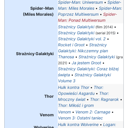
Spider-Man: Uniwersum
•
Spider-
Spider-Man
Man: Miles Morales
•
Spider-Man:
(Miles Morales)
Poprzez Multiwersum
•
Spider-
Man: Ponad Multiwersum
Strażnicy Galaktyki
•
(film 2014)
Strażnicy Galaktyki
•
(serial 2015)
Strażnicy Galaktyki vol. 2
•
Rocket i Groot
•
Strażnicy
Galaktyki: Nikczemny plan
Strażnicy Galaktyki
Thanosa
•
Strażnicy Galaktyki
(gra
•
Ja jestem Groot
•
2021)
Strażnicy Galaktyki: Coraz bliżej
święta
•
Strażnicy Galaktyki
Volume 3
Hulk kontra Thor
•
Thor:
Opowieści Asgardu
•
Thor:
Thor
Mroczny świat
•
Thor: Ragnarok
•
Thor: Miłość i grom
Venom
•
Venom 2: Carnage
•
Venom
Venom 3: Ostatni taniec
Hulk kontra Wolverine
•
Logan:
Wolverine