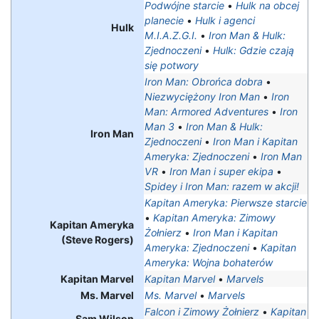
Podwójne starcie
•
Hulk na obcej
planecie
•
Hulk i agenci
Hulk
M.I.A.Z.G.I.
•
Iron Man & Hulk:
Zjednoczeni
•
Hulk: Gdzie czają
się potwory
Iron Man: Obrońca dobra
•
Niezwyciężony Iron Man
•
Iron
Man: Armored Adventures
•
Iron
Man 3
•
Iron Man & Hulk:
Iron Man
Zjednoczeni
•
Iron Man i Kapitan
Ameryka: Zjednoczeni
•
Iron Man
VR
•
Iron Man i super ekipa
•
Spidey i Iron Man: razem w akcji!
Kapitan Ameryka: Pierwsze starcie
•
Kapitan Ameryka: Zimowy
Kapitan Ameryka
Żołnierz
•
Iron Man i Kapitan
(Steve Rogers)
Ameryka: Zjednoczeni
•
Kapitan
Ameryka: Wojna bohaterów
Kapitan Marvel
Kapitan Marvel
•
Marvels
Ms. Marvel
Ms. Marvel
•
Marvels
Falcon i Zimowy Żołnierz
•
Kapitan
Sam Wilson