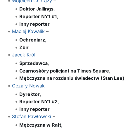
Wojciech Chorąży
–
Doktor Jallings
,
Reporter NY1 #1
,
Inny reporter
Maciej Kowalik
–
Ochroniarz
,
Zbir
Jacek Król
–
Sprzedawca
,
Czarnoskóry policjant na Times Square
,
Mężczyzna na rozdaniu świadectw (Stan Lee)
Cezary Nowak
–
Dyrektor
,
Reporter NY1 #2
,
Inny reporter
Stefan Pawłowski
–
Mężczyzna w Raft
,