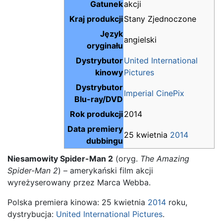
Gatunek
akcji
Kraj produkcji
Stany Zjednoczone
Język
angielski
oryginału
Dystrybutor
United International
kinowy
Pictures
Dystrybutor
Imperial CinePix
Blu-ray/DVD
Rok produkcji
2014
Data premiery
25 kwietnia
2014
dubbingu
Niesamowity Spider-Man 2
(oryg.
The Amazing
Spider-Man 2
) – amerykański film akcji
wyreżyserowany przez Marca Webba.
Polska premiera kinowa: 25 kwietnia
2014
roku,
dystrybucja:
United International Pictures
.