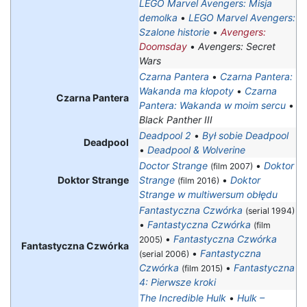
LEGO Marvel Avengers: Misja
demolka
•
LEGO Marvel Avengers:
Szalone historie
•
Avengers:
Doomsday
•
Avengers: Secret
Wars
Czarna Pantera
•
Czarna Pantera:
Wakanda ma kłopoty
•
Czarna
Czarna Pantera
Pantera: Wakanda w moim sercu
•
Black Panther III
Deadpool 2
•
Był sobie Deadpool
Deadpool
•
Deadpool & Wolverine
Doctor Strange
•
Doktor
(film 2007)
Doktor Strange
Strange
•
Doktor
(film 2016)
Strange w multiwersum obłędu
Fantastyczna Czwórka
(serial 1994)
•
Fantastyczna Czwórka
(film
•
Fantastyczna Czwórka
2005)
Fantastyczna Czwórka
•
Fantastyczna
(serial 2006)
Czwórka
•
Fantastyczna
(film 2015)
4: Pierwsze kroki
The Incredible Hulk
•
Hulk –