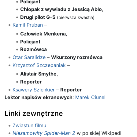
Policjant
,
Chłopak z wywiadu z Jessicą Ablo
,
Drugi pilot G-5
(pierwsza kwestia)
Kamil Pruban
–
Człowiek Menkena
,
Policjant
,
Rozmówca
Otar Saralidze
–
Wkurzony rozmówca
Krzysztof Szczepaniak
–
Alistair Smythe
,
Reporter
Ksawery Szlenkier
–
Reporter
Lektor napisów ekranowych
:
Marek Ciunel
Linki zewnętrzne
Zwiastun filmu
Niesamowity Spider-Man 2
w polskiej Wikipedii