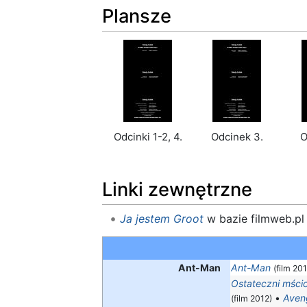
Plansze
Odcinki 1-2, 4.
Odcinek 3.
O
Linki zewnętrzne
Ja jestem Groot
w bazie filmweb.pl
Ant-Man
Ant-Man
(film 20
Ostateczni mścic
•
Aven
(film 2012)