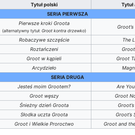
Tytuł polski
Tytuł 
SERIA PIERWSZA
Pierwsze kroki Groota
Groot’s 
(alternatywny tytuł:
Groot kontra drzewko
)
Robaczywe szczęście
The L
Roztańczeni
Groot’
Groot w kąpieli
Groot T
Arcydzieło
Magn
SERIA DRUGA
Jesteś moim Grootem?
Are You
Groot węszy
Groot N
Śnieżny dzień Groota
Groot’
Słodka uczta Groota
Groot’s 
Groot i Wielkie Proroctwo
Groot and th