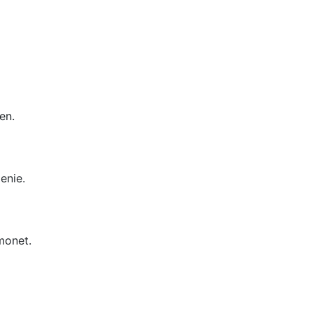
en.
enie.
monet.