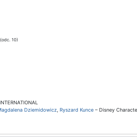
(odc. 10)
 INTERNATIONAL
agdalena Dziemidowicz
,
Ryszard Kunce
– Disney Character