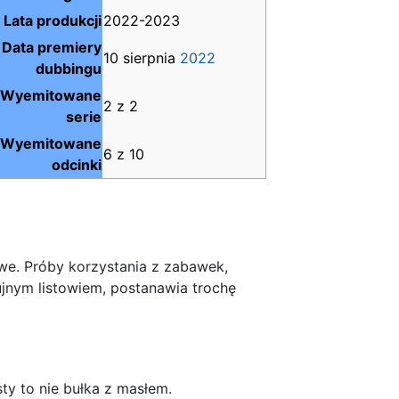
Lata produkcji
2022-2023
Data premiery
10 sierpnia
2022
dubbingu
Wyemitowane
2 z 2
serie
Wyemitowane
6 z 10
odcinki
twe. Próby korzystania z zabawek,
jnym listowiem, postanawia trochę
ty to nie bułka z masłem.