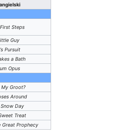
angielski
First Steps
ittle Guy
s Pursuit
akes a Bath
um Opus
 My Groot?
oses Around
s Snow Day
Sweet Treat
e Great Prophecy