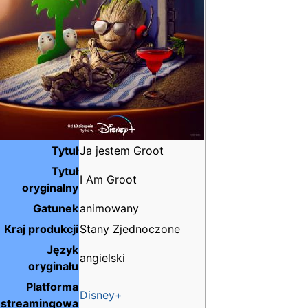
Tytuł
Ja jestem Groot
Tytuł
I Am Groot
oryginalny
Gatunek
animowany
Kraj produkcji
Stany Zjednoczone
Język
angielski
oryginału
Platforma
Disney+
streamingowa