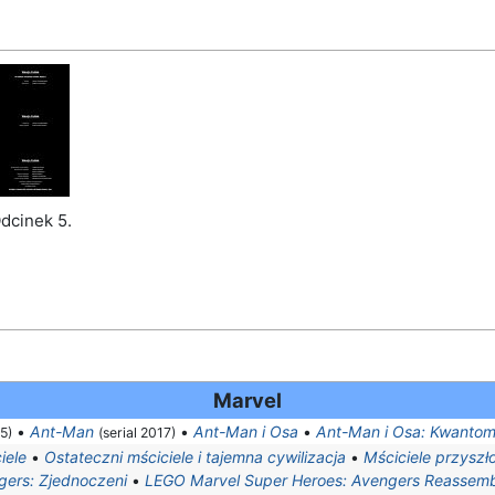
dcinek 5.
Marvel
•
Ant-Man
•
Ant-Man i Osa
•
Ant-Man i Osa: Kwantom
15)
(serial 2017)
iele
•
Ostateczni mściciele i tajemna cywilizacja
•
Mściciele przyszł
gers: Zjednoczeni
•
LEGO Marvel Super Heroes: Avengers Reassem