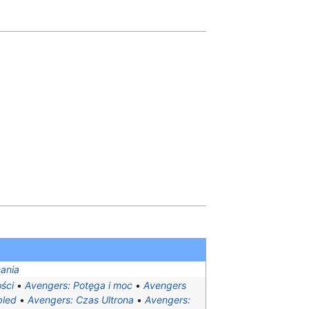
ania
ości
•
Avengers: Potęga i moc
•
Avengers
bled
•
Avengers: Czas Ultrona
•
Avengers: