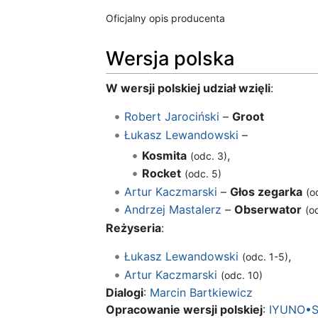
Oficjalny opis producenta
Wersja polska
W wersji polskiej udział wzięli
:
Robert Jarociński
–
Groot
Łukasz Lewandowski
–
Kosmita
,
(odc. 3)
Rocket
(odc. 5)
Artur Kaczmarski
–
Głos zegarka
(o
Andrzej Mastalerz
–
Obserwator
(o
Reżyseria
:
Łukasz Lewandowski
,
(odc. 1-5)
Artur Kaczmarski
(odc. 10)
Dialogi
:
Marcin Bartkiewicz
Opracowanie wersji polskiej
:
IYUNO•S