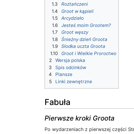
1.3
Roztańczeni
1.4
Groot w kąpieli
1.5
Arcydzieło
1.6
Jesteś moim Grootem?
1.7
Groot węszy
1.8
Śnieżny dzień Groota
1.9
Słodka uczta Groota
1.10
Groot i Wielkie Proroctwo
2
Wersja polska
3
Spis odcinków
4
Plansze
5
Linki zewnętrzne
Fabuła
Pierwsze kroki Groota
Po wydarzeniach z pierwszej części St