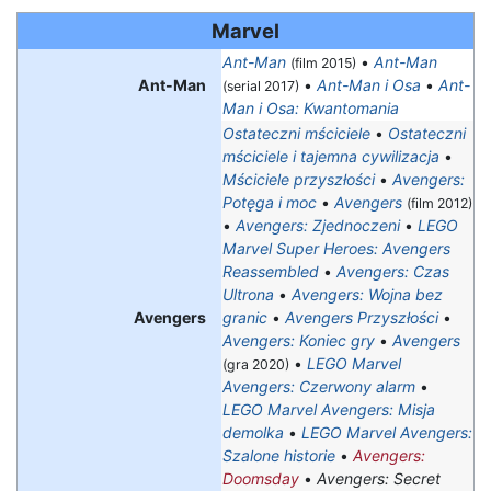
Marvel
Ant-Man
•
Ant-Man
(film 2015)
Ant-Man
•
Ant-Man i Osa
•
Ant-
(serial 2017)
Man i Osa: Kwantomania
Ostateczni mściciele
•
Ostateczni
mściciele i tajemna cywilizacja
•
Mściciele przyszłości
•
Avengers:
Potęga i moc
•
Avengers
(film 2012)
•
Avengers: Zjednoczeni
•
LEGO
Marvel Super Heroes: Avengers
Reassembled
•
Avengers: Czas
Ultrona
•
Avengers: Wojna bez
Avengers
granic
•
Avengers Przyszłości
•
Avengers: Koniec gry
•
Avengers
•
LEGO Marvel
(gra 2020)
Avengers: Czerwony alarm
•
LEGO Marvel Avengers: Misja
demolka
•
LEGO Marvel Avengers:
Szalone historie
•
Avengers:
Doomsday
•
Avengers: Secret