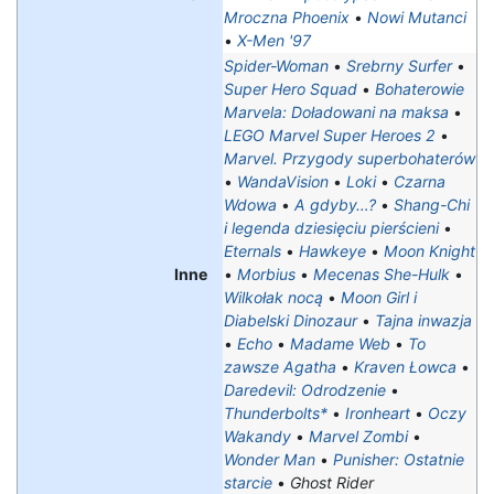
Mroczna Phoenix
•
Nowi Mutanci
•
X-Men '97
Spider-Woman
•
Srebrny Surfer
•
Super Hero Squad
•
Bohaterowie
Marvela: Doładowani na maksa‎
•
LEGO Marvel Super Heroes 2
•
Marvel. Przygody superbohaterów
•
WandaVision
•
Loki
•
Czarna
Wdowa
•
A gdyby…?
•
Shang-Chi
i legenda dziesięciu pierścieni
•
Eternals
•
Hawkeye
•
Moon Knight
Inne
•
Morbius
•
Mecenas She-Hulk
•
Wilkołak nocą
•
Moon Girl i
Diabelski Dinozaur
•
Tajna inwazja
•
Echo
•
Madame Web
•
To
zawsze Agatha
•
Kraven Łowca
•
Daredevil: Odrodzenie
•
Thunderbolts*
•
Ironheart
•
Oczy
Wakandy
•
Marvel Zombi
•
Wonder Man
•
Punisher: Ostatnie
starcie
•
Ghost Rider