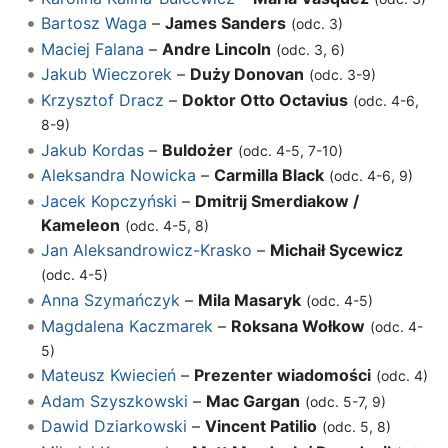
Bartosz Waga
–
James Sanders
(odc. 3)
Maciej Falana
–
Andre Lincoln
(odc. 3, 6)
Jakub Wieczorek
–
Duży Donovan
(odc. 3-9)
Krzysztof Dracz
–
Doktor Otto Octavius
(odc. 4-6,
8-9)
Jakub Kordas
–
Buldożer
(odc. 4-5, 7-10)
Aleksandra Nowicka
–
Carmilla Black
(odc. 4-6, 9)
Jacek Kopczyński
–
Dmitrij Smerdiakow /
Kameleon
(odc. 4-5, 8)
Jan Aleksandrowicz-Krasko
–
Michaił Sycewicz
(odc. 4-5)
Anna Szymańczyk
–
Mila Masaryk
(odc. 4-5)
Magdalena Kaczmarek
–
Roksana Wołkow
(odc. 4-
5)
Mateusz Kwiecień
–
Prezenter wiadomości
(odc. 4)
Adam Szyszkowski
–
Mac Gargan
(odc. 5-7, 9)
Dawid Dziarkowski
–
Vincent Patilio
(odc. 5, 8)