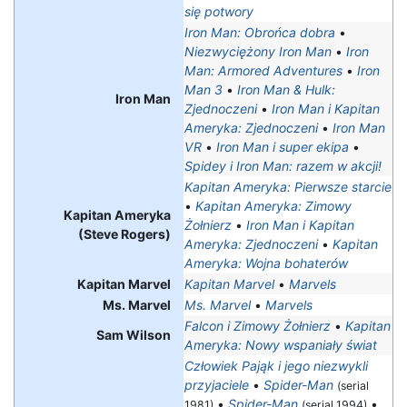
się potwory
Iron Man: Obrońca dobra
•
Niezwyciężony Iron Man
•
Iron
Man: Armored Adventures
•
Iron
Man 3
•
Iron Man & Hulk:
Iron Man
Zjednoczeni
•
Iron Man i Kapitan
Ameryka: Zjednoczeni
•
Iron Man
VR
•
Iron Man i super ekipa
•
Spidey i Iron Man: razem w akcji!
Kapitan Ameryka: Pierwsze starcie
•
Kapitan Ameryka: Zimowy
Kapitan Ameryka
Żołnierz
•
Iron Man i Kapitan
(Steve Rogers)
Ameryka: Zjednoczeni
•
Kapitan
Ameryka: Wojna bohaterów
Kapitan Marvel
Kapitan Marvel
•
Marvels
Ms. Marvel
Ms. Marvel
•
Marvels
Falcon i Zimowy Żołnierz
•
Kapitan
Sam Wilson
Ameryka: Nowy wspaniały świat
Człowiek Pająk i jego niezwykli
przyjaciele
•
Spider-Man
(serial
•
Spider-Man
•
1981)
(serial 1994)