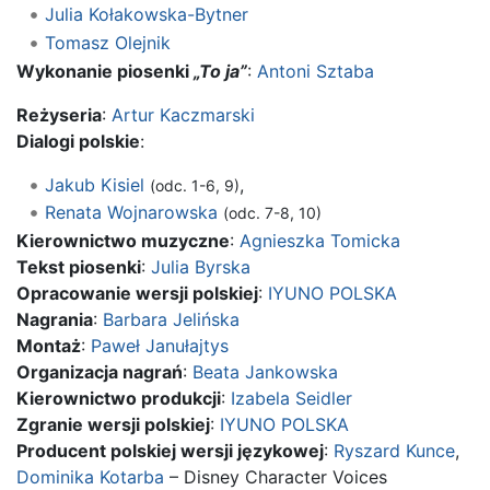
Julia Kołakowska-Bytner
Tomasz Olejnik
Wykonanie piosenki
„To ja”
:
Antoni Sztaba
Reżyseria
:
Artur Kaczmarski
Dialogi polskie
:
Jakub Kisiel
,
(odc. 1-6, 9)
Renata Wojnarowska
(odc. 7-8, 10)
Kierownictwo muzyczne
:
Agnieszka Tomicka
Tekst piosenki
:
Julia Byrska
Opracowanie wersji polskiej
:
IYUNO POLSKA
Nagrania
:
Barbara Jelińska
Montaż
:
Paweł Janułajtys
Organizacja nagrań
:
Beata Jankowska
Kierownictwo produkcji
:
Izabela Seidler
Zgranie wersji polskiej
:
IYUNO POLSKA
Producent polskiej wersji językowej
:
Ryszard Kunce
,
Dominika Kotarba
– Disney Character Voices