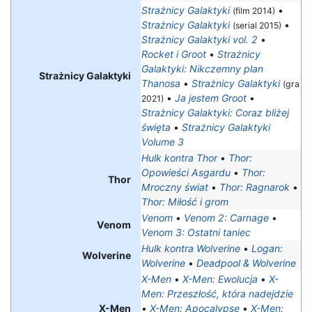
Strażnicy Galaktyki
•
(film 2014)
Strażnicy Galaktyki
•
(serial 2015)
Strażnicy Galaktyki vol. 2
•
Rocket i Groot
•
Strażnicy
Galaktyki: Nikczemny plan
Strażnicy Galaktyki
Thanosa
•
Strażnicy Galaktyki
(gra
•
Ja jestem Groot
•
2021)
Strażnicy Galaktyki: Coraz bliżej
święta
•
Strażnicy Galaktyki
Volume 3
Hulk kontra Thor
•
Thor:
Opowieści Asgardu
•
Thor:
Thor
Mroczny świat
•
Thor: Ragnarok
•
Thor: Miłość i grom
Venom
•
Venom 2: Carnage
•
Venom
Venom 3: Ostatni taniec
Hulk kontra Wolverine
•
Logan:
Wolverine
Wolverine
•
Deadpool & Wolverine
X-Men
•
X-Men: Ewolucja
•
X-
Men: Przeszłość, która nadejdzie
X-Men
•
X-Men: Apocalypse
•
X-Men: