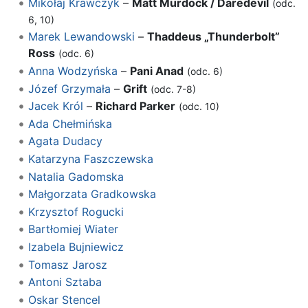
Mikołaj Krawczyk
–
Matt Murdock / Daredevil
(odc.
6, 10)
Marek Lewandowski
–
Thaddeus „Thunderbolt”
Ross
(odc. 6)
Anna Wodzyńska
–
Pani Anad
(odc. 6)
Józef Grzymała
–
Grift
(odc. 7-8)
Jacek Król
–
Richard Parker
(odc. 10)
Ada Chełmińska
Agata Dudacy
Katarzyna Faszczewska
Natalia Gadomska
Małgorzata Gradkowska
Krzysztof Rogucki
Bartłomiej Wiater
Izabela Bujniewicz
Tomasz Jarosz
Antoni Sztaba
Oskar Stencel