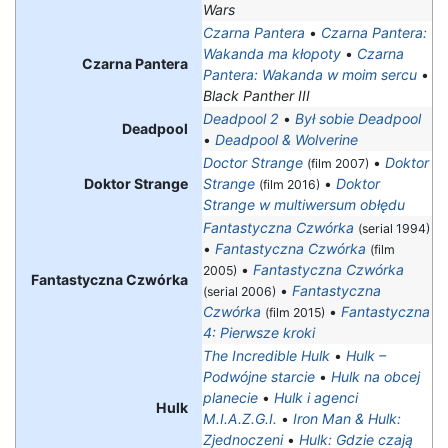
Wars
Czarna Pantera
•
Czarna Pantera:
Wakanda ma kłopoty
•
Czarna
Czarna Pantera
Pantera: Wakanda w moim sercu
•
Black Panther III
Deadpool 2
•
Był sobie Deadpool
Deadpool
•
Deadpool & Wolverine
Doctor Strange
•
Doktor
(film 2007)
Doktor Strange
Strange
•
Doktor
(film 2016)
Strange w multiwersum obłędu
Fantastyczna Czwórka
(serial 1994)
•
Fantastyczna Czwórka
(film
•
Fantastyczna Czwórka
2005)
Fantastyczna Czwórka
•
Fantastyczna
(serial 2006)
Czwórka
•
Fantastyczna
(film 2015)
4: Pierwsze kroki
The Incredible Hulk
•
Hulk –
Podwójne starcie
•
Hulk na obcej
planecie
•
Hulk i agenci
Hulk
M.I.A.Z.G.I.
•
Iron Man & Hulk:
Zjednoczeni
•
Hulk: Gdzie czają