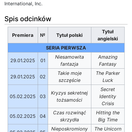
International, Inc.
Spis odcinków
Tytuł
Premiera
№
Tytuł polski
angielski
SERIA PIERWSZA
Niesamowita
Amazing
29.01.2025
01
fantazja
Fantasy
Takie moje
The Parker
29.01.2025
02
szczęście
Luck
Secret
Kryzys sekretnej
05.02.2025
03
Identity
tożsamości
Crisis
Czas rozwinąć
Hitting the
05.02.2025
04
skrzydła
Big Time
Nieposkromiony
The Unicorn