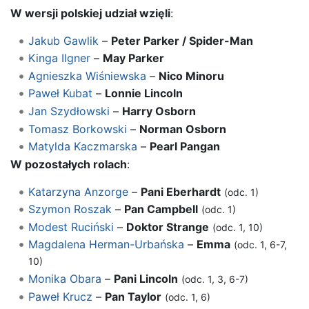
W wersji polskiej udział wzięli
:
Jakub Gawlik
–
Peter Parker / Spider-Man
Kinga Ilgner
–
May Parker
Agnieszka Wiśniewska
–
Nico Minoru
Paweł Kubat
–
Lonnie Lincoln
Jan Szydłowski
–
Harry Osborn
Tomasz Borkowski
–
Norman Osborn
Matylda Kaczmarska
–
Pearl Pangan
W pozostałych rolach
:
Katarzyna Anzorge
–
Pani Eberhardt
(odc. 1)
Szymon Roszak
–
Pan Campbell
(odc. 1)
Modest Ruciński
–
Doktor Strange
(odc. 1, 10)
Magdalena Herman-Urbańska
–
Emma
(odc. 1, 6-7,
10)
Monika Obara
–
Pani Lincoln
(odc. 1, 3, 6-7)
Paweł Krucz
–
Pan Taylor
(odc. 1, 6)