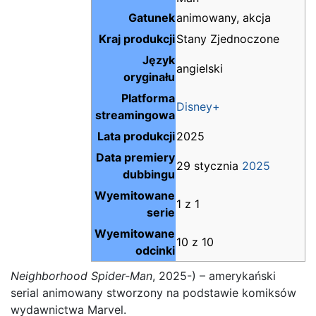
Gatunek
animowany, akcja
Kraj produkcji
Stany Zjednoczone
Język
angielski
oryginału
Platforma
Disney+
streamingowa
Lata produkcji
2025
Data premiery
29 stycznia
2025
dubbingu
Wyemitowane
1 z 1
serie
Wyemitowane
10 z 10
odcinki
Neighborhood Spider-Man
, 2025-) – amerykański
serial animowany stworzony na podstawie komiksów
wydawnictwa Marvel.