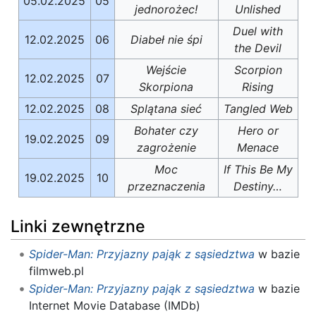
05.02.2025
05
jednorożec!
Unlished
Duel with
12.02.2025
06
Diabeł nie śpi
the Devil
Wejście
Scorpion
12.02.2025
07
Skorpiona
Rising
12.02.2025
08
Splątana sieć
Tangled Web
Bohater czy
Hero or
19.02.2025
09
zagrożenie
Menace
Moc
If This Be My
19.02.2025
10
przeznaczenia
Destiny…
Linki zewnętrzne
Spider-Man: Przyjazny pająk z sąsiedztwa
w bazie
filmweb.pl
Spider-Man: Przyjazny pająk z sąsiedztwa
w bazie
Internet Movie Database (IMDb)