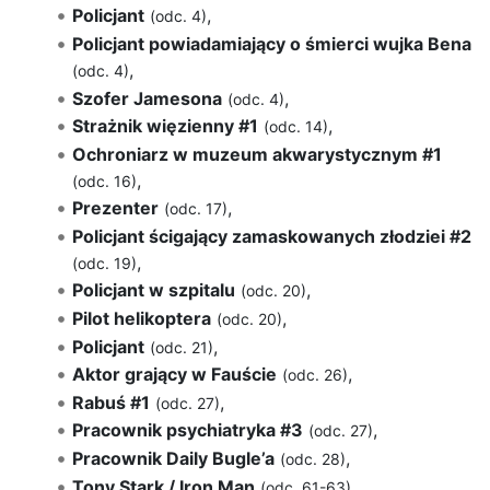
Policjant
,
(odc. 4)
Policjant powiadamiający o śmierci wujka Bena
,
(odc. 4)
Szofer Jamesona
,
(odc. 4)
Strażnik więzienny #1
,
(odc. 14)
Ochroniarz w muzeum akwarystycznym #1
,
(odc. 16)
Prezenter
,
(odc. 17)
Policjant ścigający zamaskowanych złodziei #2
,
(odc. 19)
Policjant w szpitalu
,
(odc. 20)
Pilot helikoptera
,
(odc. 20)
Policjant
,
(odc. 21)
Aktor grający w Fauście
,
(odc. 26)
Rabuś #1
,
(odc. 27)
Pracownik psychiatryka #3
,
(odc. 27)
Pracownik Daily Bugle’a
,
(odc. 28)
Tony Stark / Iron Man
,
(odc. 61-63)