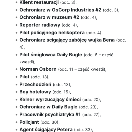
Klient restauracji
,
(odc. 3)
Ochroniarz w OsCorp Industries #2
,
(odc. 3)
Ochroniarz w muzeum #2
,
(odc. 4)
Reporter radiowy
,
(odc. 4)
Pilot policyjnego helikoptera
,
(odc. 4)
Ochroniarz ścigający zabójcę wujka Bena
(odc.
,
4)
Pilot śmigłowca Daily Bugle
(odc. 6 – część
,
kwestii)
Norman Osborn
,
(odc. 11 – część kwestii)
Pilot
,
(odc. 13)
Przechodzień
,
(odc. 13)
Boy hotelowy
,
(odc. 15)
Kelner wyrzucający śmieci
,
(odc. 20)
Ochroniarz w Daily Bugle
,
(odc. 23)
Pracownik psychiatryka #1
,
(odc. 27)
Policjant
,
(odc. 30)
Agent ścigający Petera
,
(odc. 33)