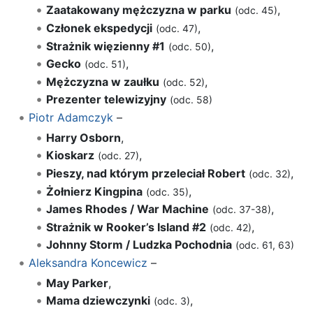
Zaatakowany mężczyzna w parku
,
(odc. 45)
Członek ekspedycji
,
(odc. 47)
Strażnik więzienny #1
,
(odc. 50)
Gecko
,
(odc. 51)
Mężczyzna w zaułku
,
(odc. 52)
Prezenter telewizyjny
(odc. 58)
Piotr Adamczyk
–
Harry Osborn
,
Kioskarz
,
(odc. 27)
Pieszy, nad którym przeleciał Robert
,
(odc. 32)
Żołnierz Kingpina
,
(odc. 35)
James Rhodes / War Machine
,
(odc. 37-38)
Strażnik w Rooker’s Island #2
,
(odc. 42)
Johnny Storm / Ludzka Pochodnia
(odc. 61, 63)
Aleksandra Koncewicz
–
May Parker
,
Mama dziewczynki
,
(odc. 3)