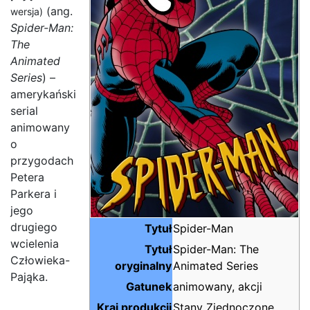
(ang.
wersja)
Spider-Man:
The
Animated
Series
) –
amerykański
serial
animowany
o
przygodach
Petera
Parkera i
jego
drugiego
Tytuł
Spider-Man
wcielenia
Tytuł
Spider-Man: The
Człowieka-
oryginalny
Animated Series
Pająka.
Gatunek
animowany, akcji
Kraj produkcji
Stany Zjednoczone