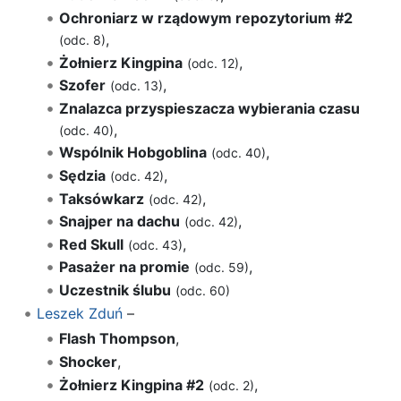
Ochroniarz w rządowym repozytorium #2
,
(odc. 8)
Żołnierz Kingpina
,
(odc. 12)
Szofer
,
(odc. 13)
Znalazca przyspieszacza wybierania czasu
,
(odc. 40)
Wspólnik Hobgoblina
,
(odc. 40)
Sędzia
,
(odc. 42)
Taksówkarz
,
(odc. 42)
Snajper na dachu
,
(odc. 42)
Red Skull
,
(odc. 43)
Pasażer na promie
,
(odc. 59)
Uczestnik ślubu
(odc. 60)
Leszek Zduń
–
Flash Thompson
,
Shocker
,
Żołnierz Kingpina #2
,
(odc. 2)