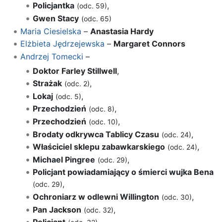
Policjantka
,
(odc. 59)
Gwen Stacy
(odc. 65)
Maria Ciesielska
–
Anastasia Hardy
Elżbieta Jędrzejewska
–
Margaret Connors
Andrzej Tomecki
–
Doktor Farley Stillwell
,
Strażak
,
(odc. 2)
Lokaj
,
(odc. 5)
Przechodzień
,
(odc. 8)
Przechodzień
,
(odc. 10)
Brodaty odkrywca Tablicy Czasu
,
(odc. 24)
Właściciel sklepu zabawkarskiego
,
(odc. 24)
Michael Pingree
,
(odc. 29)
Policjant powiadamiający o śmierci wujka Bena
,
(odc. 29)
Ochroniarz w odlewni Willington
,
(odc. 30)
Pan Jackson
,
(odc. 32)