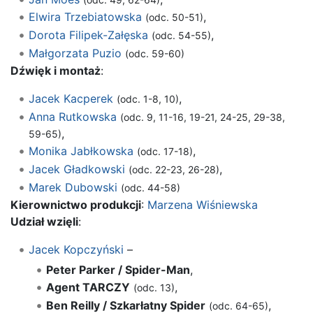
Elwira Trzebiatowska
,
(odc. 50-51)
Dorota Filipek-Załęska
,
(odc. 54-55)
Małgorzata Puzio
(odc. 59-60)
Dźwięk i montaż
:
Jacek Kacperek
,
(odc. 1-8, 10)
Anna Rutkowska
(odc. 9, 11-16, 19-21, 24-25, 29-38,
,
59-65)
Monika Jabłkowska
,
(odc. 17-18)
Jacek Gładkowski
,
(odc. 22-23, 26-28)
Marek Dubowski
(odc. 44-58)
Kierownictwo produkcji
:
Marzena Wiśniewska
Udział wzięli
:
Jacek Kopczyński
–
Peter Parker / Spider-Man
,
Agent TARCZY
,
(odc. 13)
Ben Reilly / Szkarłatny Spider
,
(odc. 64-65)