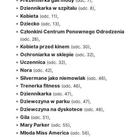
Prezenterka gali mody
,
(odc. 7)
Dziennikarka w szpitalu
,
(odc. 8)
Kobieta
,
(odc. 11)
Dziecko
,
(odc. 13)
Członkini Centrum Ponownego Odrodzenia
,
(odc. 28)
Kobieta przed kinem
,
(odc. 30)
Ochroniarka w sklepie
,
(odc. 32)
Uczennica
,
(odc. 32)
Nora
,
(odc. 42)
Silvermane jako niemowlak
,
(odc. 46)
Trenerka fitness
,
(odc. 46)
Dziennikarka
,
(odc. 47)
Dziewczyna w parku
,
(odc. 47)
Dziewczyna na dyskotece
,
(odc. 48)
Gila
,
(odc. 51)
Mary Parker
,
(odc. 55)
Młoda Miss America
,
(odc. 56)