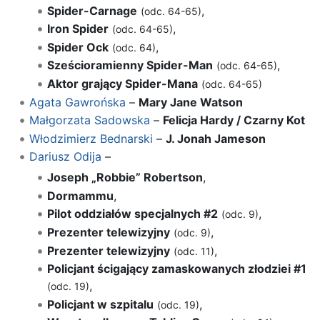
Spider-Carnage
,
(odc. 64-65)
Iron Spider
,
(odc. 64-65)
Spider Ock
,
(odc. 64)
Sześcioramienny Spider-Man
,
(odc. 64-65)
Aktor grający Spider-Mana
(odc. 64-65)
Agata Gawrońska
–
Mary Jane Watson
Małgorzata Sadowska
–
Felicja Hardy / Czarny Kot
Włodzimierz Bednarski
–
J. Jonah Jameson
Dariusz Odija
–
Joseph „Robbie” Robertson
,
Dormammu
,
Pilot oddziałów specjalnych #2
,
(odc. 9)
Prezenter telewizyjny
,
(odc. 9)
Prezenter telewizyjny
,
(odc. 11)
Policjant ścigający zamaskowanych złodziei #1
,
(odc. 19)
Policjant w szpitalu
,
(odc. 19)