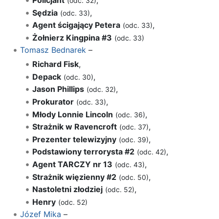
Policjant
,
(odc. 32)
Sędzia
,
(odc. 33)
Agent ścigający Petera
,
(odc. 33)
Żołnierz Kingpina #3
(odc. 33)
Tomasz Bednarek
–
Richard Fisk
,
Depack
,
(odc. 30)
Jason Phillips
,
(odc. 32)
Prokurator
,
(odc. 33)
Młody Lonnie Lincoln
,
(odc. 36)
Strażnik w Ravencroft
,
(odc. 37)
Prezenter telewizyjny
,
(odc. 39)
Podstawiony terrorysta #2
,
(odc. 42)
Agent TARCZY nr 13
,
(odc. 43)
Strażnik więzienny #2
,
(odc. 50)
Nastoletni złodziej
,
(odc. 52)
Henry
(odc. 52)
Józef Mika
–