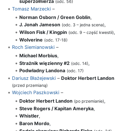
superżołnierza
(odc. 56)
Tomasz Marzecki
–
Norman Osborn / Green Goblin
,
J. Jonah Jameson
,
(odc. 3 – jedna scena)
Wilson Fisk / Kingpin
,
(odc. 9 – część kwestii)
Wolverine
(odc. 17-18)
Roch Siemianowski
–
Michael Morbius
,
Strażnik więzienny #2
,
(odc. 14)
Podwładny Landona
(odc. 17)
Dariusz Błażejewski
–
Doktor Herbert Landon
(przed przemianą)
Wojciech Paszkowski
–
Doktor Herbert Landon
,
(po przemianie)
Steve Rogers / Kapitan Ameryka
,
Whistler
,
Baron Mordo
,
Sędzia skazujący Richarda Fiska
,