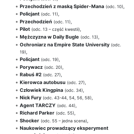
Przechodzień z maską Spider-Mana
,
(odc. 10)
Policjant
,
(odc. 11)
Przechodzień
,
(odc. 11)
Pilot
,
(odc. 13 – część kwestii)
Mężczyzna w Daily Bugle
,
(odc. 13)
Ochroniarz na Empire State University
(odc.
,
19)
Policjant
,
(odc. 19)
Porywacz
,
(odc. 20)
Rabuś #2
,
(odc. 27)
Kierowca autobusu
,
(odc. 27)
Człowiek Kingpina
,
(odc. 34)
Nick Fury
,
(odc. 43-44, 54, 56, 58)
Agent TARCZY
,
(odc. 44)
Richard Parker
,
(odc. 55)
Shocker
,
(odc. 55 – jedna scena)
Naukowiec prowadzący eksperyment