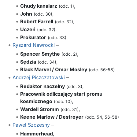
Chudy kanalarz
,
(odc. 1)
John
,
(odc. 30)
Robert Farrell
,
(odc. 32)
Uczeń
,
(odc. 32)
Prokurator
(odc. 33)
Ryszard Nawrocki
–
Spencer Smythe
,
(odc. 2)
Sędzia
,
(odc. 34)
Black Marvel / Omar Mosley
(odc. 56-58)
Andrzej Piszczatowski
–
Redaktor naczelny
,
(odc. 3)
Pracownik odliczający start promu
kosmicznego
,
(odc. 10)
Wardell Stromm
,
(odc. 31)
Keene Marlow / Destroyer
(odc. 54, 56-58)
Paweł Szczesny
–
Hammerhead
,