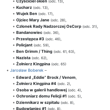
Czyściciel okien
,
(odc. 13)
Kucharz
,
(odc. 13)
Wujek Ben
,
(odc. 17)
Ojciec Mary Jane
,
(odc. 28)
Członek Rady Nadzorczej OsCorp
,
(odc. 31)
Bandanowiec
,
(odc. 36)
Przestępca #3
,
(odc. 46)
Policjant
,
(odc. 59)
Ben Grimm / Thing
,
(odc. 61, 63)
Nazista
,
(odc. 62)
Żołnierz Kingpina
(odc. 65)
Jarosław Boberek
–
Edward „Eddie” Brock / Venom
,
Żołnierz Kingpina #4
,
(odc. 2)
Osoba w galerii handlowej
,
(odc. 4)
Ochroniarz domu Felicji #1
,
(odc. 5)
Dziennikarz w szpitalu
,
(odc. 8)
Budowlaniec #1
,
(odc. 8)