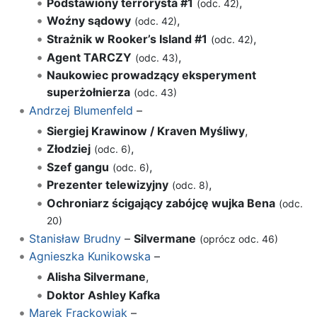
Podstawiony terrorysta #1
,
(odc. 42)
Woźny sądowy
,
(odc. 42)
Strażnik w Rooker’s Island #1
,
(odc. 42)
Agent TARCZY
,
(odc. 43)
Naukowiec prowadzący eksperyment
superżołnierza
(odc. 43)
Andrzej Blumenfeld
–
Siergiej Krawinow / Kraven Myśliwy
,
Złodziej
,
(odc. 6)
Szef gangu
,
(odc. 6)
Prezenter telewizyjny
,
(odc. 8)
Ochroniarz ścigający zabójcę wujka Bena
(odc.
20)
Stanisław Brudny
–
Silvermane
(oprócz odc. 46)
Agnieszka Kunikowska
–
Alisha Silvermane
,
Doktor Ashley Kafka
Marek Frąckowiak
–