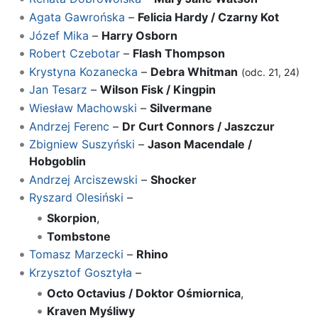
Agata Gawrońska
–
Felicia Hardy / Czarny Kot
Józef Mika
–
Harry Osborn
Robert Czebotar
–
Flash Thompson
Krystyna Kozanecka
–
Debra Whitman
(odc. 21, 24)
Jan Tesarz
–
Wilson Fisk / Kingpin
Wiesław Machowski
–
Silvermane
Andrzej Ferenc
–
Dr Curt Connors / Jaszczur
Zbigniew Suszyński
–
Jason Macendale /
Hobgoblin
Andrzej Arciszewski
–
Shocker
Ryszard Olesiński
–
Skorpion
,
Tombstone
Tomasz Marzecki
–
Rhino
Krzysztof Gosztyła
–
Octo Octavius / Doktor Ośmiornica
,
Kraven Myśliwy