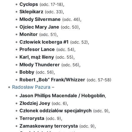
Cyclops
,
(odc. 17-18)
Sklepikarz
,
(odc. 33)
Młody Silvermane
,
(odc. 46)
Ojciec Mary Jane
,
(odc. 50)
Monitor
,
(odc. 51)
Człowiek Iceberga #1
,
(odc. 52)
Profesor Lance
,
(odc. 54)
Karl, mąż Ilieny
,
(odc. 55)
Młody Thunderer
,
(odc. 56)
Bobby
,
(odc. 56)
Robert „Bob” Frank/Whizzer
(odc. 57-58)
Radosław Pazura
–
Jason Phillips Macendale / Hobgoblin
,
Złodziej Joey
,
(odc. 6)
Członek oddziałów specjalnych
,
(odc. 9)
Terrorysta
,
(odc. 9)
Zamaskowany terrorysta
,
(odc. 9)