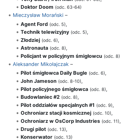
Doktor Doom
(odc. 63-64)
Mieczysław Morański
–
Agent Ford
,
(odc. 5)
Technik telewizyjny
,
(odc. 5)
Złodziej
,
(odc. 6)
Astronauta
,
(odc. 8)
Policjant w policyjnym śmigłowcu
(odc. 8)
Aleksander Mikołajczak
–
Pilot śmigłowca Daily Bugle
,
(odc. 6)
John Jameson
,
(odc. 8-10)
Pilot policyjnego śmigłowca
,
(odc. 8)
Budowlaniec #2
,
(odc. 8)
Pilot oddziałów specjalnych #1
,
(odc. 9)
Ochroniarz stacji kosmicznej
,
(odc. 10)
Ochroniarz w OsCorp Industries
,
(odc. 11)
Drugi pilot
,
(odc. 13)
Konserwator
(odc. 13)