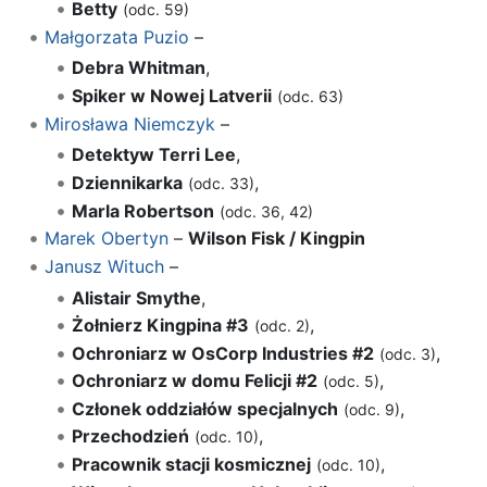
Betty
(odc. 59)
Małgorzata Puzio
–
Debra Whitman
,
Spiker w Nowej Latverii
(odc. 63)
Mirosława Niemczyk
–
Detektyw Terri Lee
,
Dziennikarka
,
(odc. 33)
Marla Robertson
(odc. 36, 42)
Marek Obertyn
–
Wilson Fisk / Kingpin
Janusz Wituch
–
Alistair Smythe
,
Żołnierz Kingpina #3
,
(odc. 2)
Ochroniarz w OsCorp Industries #2
,
(odc. 3)
Ochroniarz w domu Felicji #2
,
(odc. 5)
Członek oddziałów specjalnych
,
(odc. 9)
Przechodzień
,
(odc. 10)
Pracownik stacji kosmicznej
,
(odc. 10)