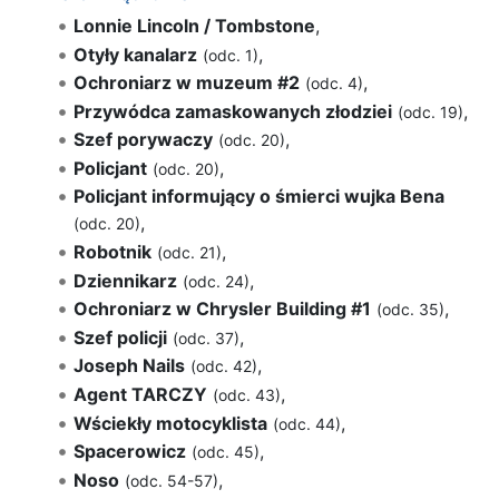
Lonnie Lincoln / Tombstone
,
Otyły kanalarz
,
(odc. 1)
Ochroniarz w muzeum #2
,
(odc. 4)
Przywódca zamaskowanych złodziei
,
(odc. 19)
Szef porywaczy
,
(odc. 20)
Policjant
,
(odc. 20)
Policjant informujący o śmierci wujka Bena
,
(odc. 20)
Robotnik
,
(odc. 21)
Dziennikarz
,
(odc. 24)
Ochroniarz w Chrysler Building #1
,
(odc. 35)
Szef policji
,
(odc. 37)
Joseph Nails
,
(odc. 42)
Agent TARCZY
,
(odc. 43)
Wściekły motocyklista
,
(odc. 44)
Spacerowicz
,
(odc. 45)
Noso
,
(odc. 54-57)