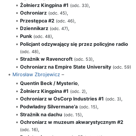
Żołnierz Kingpina #1
,
(odc. 33)
Ochroniarz
,
(odc. 45)
Przestępca #2
,
(odc. 46)
Dziennikarz
,
(odc. 47)
Punk
,
(odc. 48)
Policjant odzywający się przez policyjne radio
,
(odc. 48)
Strażnik w Ravencroft
,
(odc. 53)
Ochroniarz na Empire State University
(odc. 59)
Mirosław Zbrojewicz
–
Quentin Beck / Mysterio
,
Żołnierz Kingpina #1
,
(odc. 2)
Ochroniarz w OsCorp Industries #1
,
(odc. 3)
Podwładny Silvermane'a
,
(odc. 15)
Strażnik na dachu
,
(odc. 15)
Ochroniarz w muzeum akwarystycznym #2
,
(odc. 16)