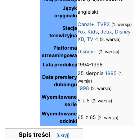
Język
angielski
oryginału
Canal+
,
TVP2
(1. wersja)
Stacja
Fox Kids
,
Jetix
,
Disney
telewizyjna
XD
,
TV 4
(2. wersja)
Platforma
Disney+
(2. wersja)
streamingowa
Lata produkcji
1994-1998
25 sierpnia
1995
(1.
Data premiery
wersja)
dubbingu
1998
(2. wersja)
Wyemitowane
5 z 5
(2. wersja)
serie
Wyemitowane
65 z 65
(2. wersja)
odcinki
Spis treści