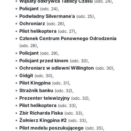
Wąsaty odkrywca Tablicy Czasu
,
(odc. 24)
Policjant
,
(odc. 24)
Podwładny Silvermane’a
,
(odc. 25)
Ochroniarz
,
(odc. 26)
Pilot helikoptera
,
(odc. 27)
Członek Centrum Ponownego Odrodzenia
,
(odc. 28)
Policjant
,
(odc. 29)
Policjant przed kinem
,
(odc. 30)
Ochroniarz w odlewni Willington
,
(odc. 30)
Gidgit
,
(odc. 30)
Pilot Kingpina
,
(odc. 31)
Strażnik banku
,
(odc. 32)
Prezenter telewizyjny
,
(odc. 32)
Pilot helikoptera
,
(odc. 33)
Zbir Richarda Fiska
,
(odc. 33)
Żołnierz Kingpina #2
,
(odc. 33)
Pilot modelu poszukującego
,
(odc. 35)