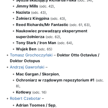
(odc. 34)
Jimmy Mills
,
(odc. 42)
Nazista
,
(odc. 43)
Żołnierz Kingpina
,
(odc. 43)
Reed Richards/Mr Fantastic
,
(odc. 61, 63)
Naukowiec prowadzący eksperyment
superżołnierza
,
(odc. 62)
Tony Stark / Iron Man
,
(odc. 64)
Wujek Ben
(odc. 65)
Tomasz Grochoczyński
–
Doktor Otto Octavius /
Doktor Octopus
Andrzej Gawroński
–
Mac Gargan / Skorpion
,
Ochroniarz w rządowym repozytorium #1
(odc.
,
8)
Kotłowy
(odc. 16)
Robert Czebotar
–
Adrian Toomes / Sęp
,