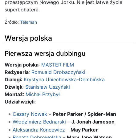
przestępczym Nowego Jorku. Nie jest łatwe życie
superbohatera.
Źródło:
Teleman
Wersja polska
Pierwsza wersja dubbingu
Wersja polska
:
MASTER FILM
Reżyseria
:
Romuald Drobaczyński
Dialogi
:
Krystyna Uniechowska-Dembińska
Dźwięk
:
Stanisław Uszyński
Montaż
:
Michał Przybył
Udział wzięli
:
Cezary Nowak
–
Peter Parker / Spider-Man
Włodzimierz Bednarski
–
J. Jonah Jameson
Aleksandra Koncewicz
–
May Parker
Renata Dobrowolska
–
Mary Jane Watson