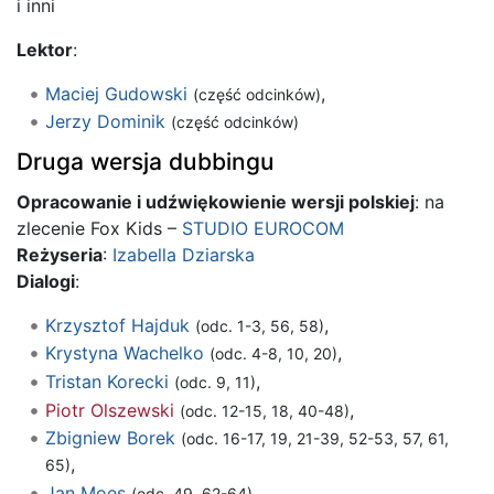
i inni
Lektor
:
Maciej Gudowski
,
(część odcinków)
Jerzy Dominik
(część odcinków)
Druga wersja dubbingu
Opracowanie i udźwiękowienie wersji polskiej
: na
zlecenie Fox Kids –
STUDIO EUROCOM
Reżyseria
:
Izabella Dziarska
Dialogi
:
Krzysztof Hajduk
,
(odc. 1-3, 56, 58)
Krystyna Wachelko
,
(odc. 4-8, 10, 20)
Tristan Korecki
,
(odc. 9, 11)
Piotr Olszewski
,
(odc. 12-15, 18, 40-48)
Zbigniew Borek
(odc. 16-17, 19, 21-39, 52-53, 57, 61,
,
65)
Jan Moes
,
(odc. 49, 62-64)