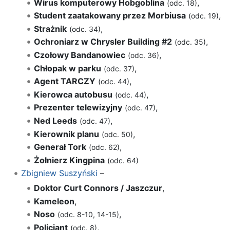
Wirus komputerowy Hobgoblina
,
(odc. 18)
Student zaatakowany przez Morbiusa
,
(odc. 19)
Strażnik
,
(odc. 34)
Ochroniarz w Chrysler Building #2
,
(odc. 35)
Czołowy Bandanowiec
,
(odc. 36)
Chłopak w parku
,
(odc. 37)
Agent TARCZY
,
(odc. 44)
Kierowca autobusu
,
(odc. 44)
Prezenter telewizyjny
,
(odc. 47)
Ned Leeds
,
(odc. 47)
Kierownik planu
,
(odc. 50)
Generał Tork
,
(odc. 62)
Żołnierz Kingpina
(odc. 64)
Zbigniew Suszyński
–
Doktor Curt Connors / Jaszczur
,
Kameleon
,
Noso
,
(odc. 8-10, 14-15)
Policjant
,
(odc. 8)