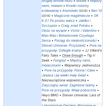
drugiej stronie muru
•
Mixele
•
Między
nami, misiami
•
Kroniki rodziny
królewskiej
•
Atomówki
•
Ben 10
(2016)
•
Magiczne magiimiecze
•
OK
(2016)
K.O.! Po prostu walcz
•
Jabłko i
Szczypior
•
Craig znad Potoku
•
Obóz na wyspie
•
Victor i Valentino
•
Mao Mao i Bohaterowie Czystego
Serca
•
Pociąg do nieskończoności
•
Steven Universe: Przyszłość
•
Pora na
przygodę: Odległe krainy
•
JJ Villard's
Fairy Tales
•
Close Enough
•
Tig n'
Seek
•
Fungisy!
•
Między nami,
misiaczkami
•
Wojownicy Jednorożca
•
Pora na przygodę: Fionna i Cake
•
Jessica i jej wielki mały świat
•
Niezwyciężona wojowniczka
•
Zwyczajny serial: Zaginione taśmy
•
Pora na przygodę: Misje poboczne
•
Heyo BMO
•
Steven Universe: Lars of
the Stars
Laboratorium Dextera: Wyprawa w