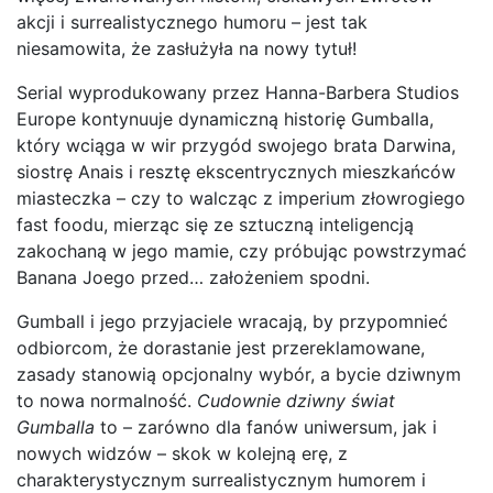
akcji i surrealistycznego humoru – jest tak
niesamowita, że zasłużyła na nowy tytuł!
Serial wyprodukowany przez Hanna-Barbera Studios
Europe kontynuuje dynamiczną historię Gumballa,
który wciąga w wir przygód swojego brata Darwina,
siostrę Anais i resztę ekscentrycznych mieszkańców
miasteczka – czy to walcząc z imperium złowrogiego
fast foodu, mierząc się ze sztuczną inteligencją
zakochaną w jego mamie, czy próbując powstrzymać
Banana Joego przed… założeniem spodni.
Gumball i jego przyjaciele wracają, by przypomnieć
odbiorcom, że dorastanie jest przereklamowane,
zasady stanowią opcjonalny wybór, a bycie dziwnym
to nowa normalność.
Cudownie dziwny świat
Gumballa
to – zarówno dla fanów uniwersum, jak i
nowych widzów – skok w kolejną erę, z
charakterystycznym surrealistycznym humorem i