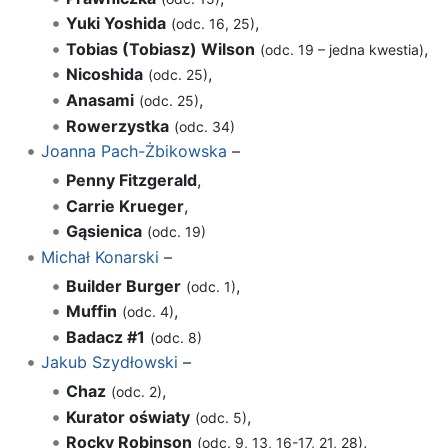
Yuki Yoshida
,
(odc. 16, 25)
Tobias (Tobiasz) Wilson
,
(odc. 19 – jedna kwestia)
Nicoshida
,
(odc. 25)
Anasami
,
(odc. 25)
Rowerzystka
(odc. 34)
Joanna Pach-Żbikowska
–
Penny Fitzgerald
,
Carrie Krueger
,
Gąsienica
(odc. 19)
Michał Konarski
–
Builder Burger
,
(odc. 1)
Muffin
,
(odc. 4)
Badacz #1
(odc. 8)
Jakub Szydłowski
–
Chaz
,
(odc. 2)
Kurator oświaty
,
(odc. 5)
Rocky Robinson
,
(odc. 9, 13, 16-17, 21, 28)