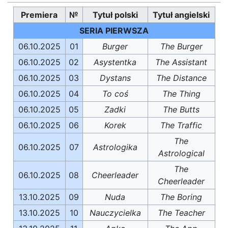
Premiera
№
Tytuł polski
Tytuł angielski
SERIA PIERWSZA
06.10.2025
01
Burger
The Burger
06.10.2025
02
Asystentka
The Assistant
06.10.2025
03
Dystans
The Distance
06.10.2025
04
To coś
The Thing
06.10.2025
05
Zadki
The Butts
06.10.2025
06
Korek
The Traffic
The
06.10.2025
07
Astrologika
Astrological
The
06.10.2025
08
Cheerleader
Cheerleader
13.10.2025
09
Nuda
The Boring
13.10.2025
10
Nauczycielka
The Teacher