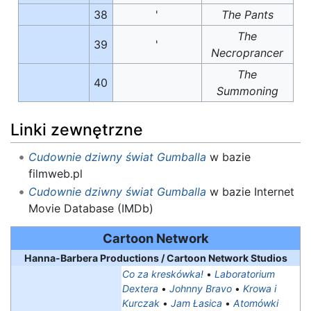
38
'
The Pants
The
39
'
Necroprancer
The
40
Summoning
Linki zewnętrzne
Cudownie dziwny świat Gumballa
w bazie
filmweb.pl
Cudownie dziwny świat Gumballa
w bazie Internet
Movie Database (IMDb)
Cartoon Network
Hanna-Barbera Productions / Cartoon Network Studios
Co za kreskówka!
•
Laboratorium
Dextera
•
Johnny Bravo
•
Krowa i
Kurczak
•
Jam Łasica
•
Atomówki