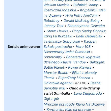
Wielkim Mieście
•
Bliźniaki Cramp
•
Kosmiczna rodzinka
•
Kryptonim: Klan
na drzewie
•
Hi Hi Puffy AmiYumi
•
Robotboy
•
Gerald McBoing Boing
•
Johnny Test
•
Fantastyczna Czwórka
•
Storm Hawks
•
Chop Socky Chooks:
Kung Fu Kurczaki
•
Edek Debeściak
•
Tajemniczy Sobotowie
•
Kacper:
Seriale animowane
Szkoła postrachu
•
Hero 108
•
Niesamowity świat Gumballa
•
Superciapy
•
Bohaterska wyprawa
dzielnego księcia Ivandoe
•
Bakugan:
Battle Planet
•
Power Players
•
Monster Beach
•
Elliott z planety
Ziemia
•
SuperToby i Koszek
•
Odlotowe agentki
•
Bestia:
(seria VII)
Samotny wilk
•
Cudownie dziwny
świat Gumballa
•
Lana Długobroda
•
Gigi z gór
Mroczne przygody Klanu Na Drzewie
•
Kryptonim: Klan na drzewie –