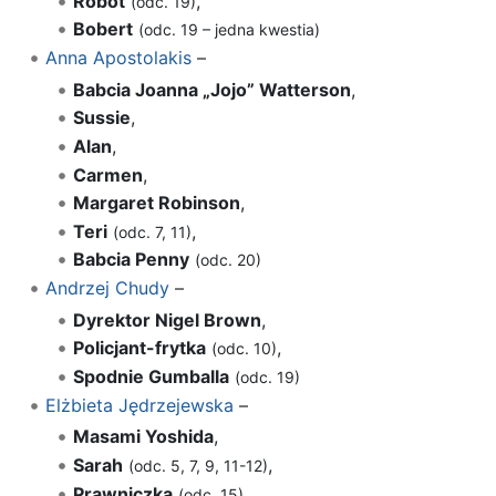
Robot
,
(odc. 19)
Bobert
(odc. 19 – jedna kwestia)
Anna Apostolakis
–
Babcia Joanna „Jojo” Watterson
,
Sussie
,
Alan
,
Carmen
,
Margaret Robinson
,
Teri
,
(odc. 7, 11)
Babcia Penny
(odc. 20)
Andrzej Chudy
–
Dyrektor Nigel Brown
,
Policjant-frytka
,
(odc. 10)
Spodnie Gumballa
(odc. 19)
Elżbieta Jędrzejewska
–
Masami Yoshida
,
Sarah
,
(odc. 5, 7, 9, 11-12)
Prawniczka
,
(odc. 15)