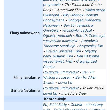
przyszłość
•
The Flintstones: On the
Rocks
•
Atomówki: Film
•
Walka przed
Gwiazdką
•
Billy i Mandy i zemsta
Boogeymana
•
Podpięść: Wariackie
Halloween
•
Ben 10: Tajemnica
Omnitrixa
•
Atomówki rządzą!
•
Filmy animowane
Ognisty podmuch
•
Ben 10: Zniszczyć
wszystkich kosmitów
•
Atomówki:
Taneczne rewolucje
•
Zwyczajny film
•
Steven Universe: Film
•
Między
nami, misiami: Film
•
Ben 10 kontra
wszechświat: Film
•
Craig sprzed
Potoku
Co gryzie Jimmy’ego?
•
Ben 10:
Filmy fabularne
Wyścig z czasem
•
Ben 10: Alien
Swarm
•
Level Up
Co gryzie Jimmy’ego?
•
Tower Prep
•
Seriale fabularne
Level Up
•
Incredible Crew
Koprodukcje
Ed, Edd i Eddy
•
Chojrak - tchórzliwy
pies
•
Gruby pies Mendoza
•
Owca w