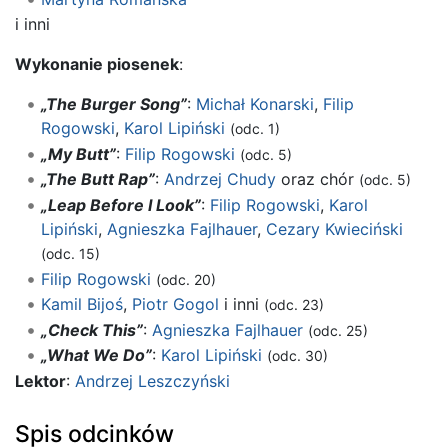
i inni
Wykonanie piosenek
:
„The Burger Song”
:
Michał Konarski
,
Filip
Rogowski
,
Karol Lipiński
(odc. 1)
„My Butt”
:
Filip Rogowski
(odc. 5)
„The Butt Rap”
:
Andrzej Chudy
oraz chór
(odc. 5)
„Leap Before I Look”
:
Filip Rogowski
,
Karol
Lipiński
,
Agnieszka Fajlhauer
,
Cezary Kwieciński
(odc. 15)
Filip Rogowski
(odc. 20)
Kamil Bijoś
,
Piotr Gogol
i inni
(odc. 23)
„Check This”
:
Agnieszka Fajlhauer
(odc. 25)
„What We Do”
:
Karol Lipiński
(odc. 30)
Lektor
:
Andrzej Leszczyński
Spis odcinków