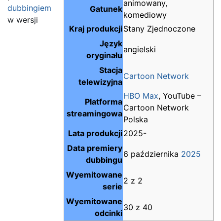
animowany,
dubbingiem
Gatunek
komediowy
w wersji
Kraj produkcji
Stany Zjednoczone
Język
angielski
oryginału
Stacja
Cartoon Network
telewizyjna
HBO Max
, YouTube –
Platforma
Cartoon Network
streamingowa
Polska
Lata produkcji
2025-
Data premiery
6 października
2025
dubbingu
Wyemitowane
2 z 2
serie
Wyemitowane
30 z 40
odcinki