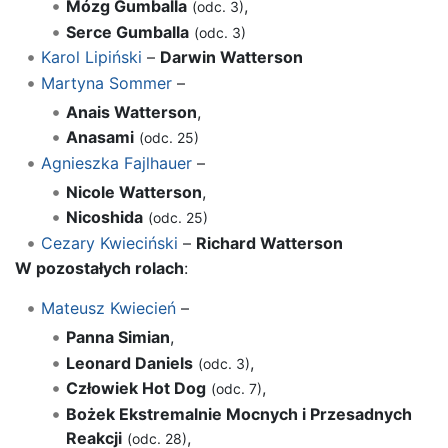
Mózg Gumballa
,
(odc. 3)
Serce Gumballa
(odc. 3)
Karol Lipiński
–
Darwin Watterson
Martyna Sommer
–
Anais Watterson
,
Anasami
(odc. 25)
Agnieszka Fajlhauer
–
Nicole Watterson
,
Nicoshida
(odc. 25)
Cezary Kwieciński
–
Richard Watterson
W pozostałych rolach
:
Mateusz Kwiecień
–
Panna Simian
,
Leonard Daniels
,
(odc. 3)
Człowiek Hot Dog
,
(odc. 7)
Bożek Ekstremalnie Mocnych i Przesadnych
Reakcji
,
(odc. 28)