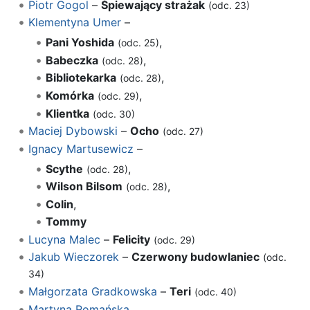
Piotr Gogol
–
Śpiewający strażak
(odc. 23)
Klementyna Umer
–
Pani Yoshida
,
(odc. 25)
Babeczka
,
(odc. 28)
Bibliotekarka
,
(odc. 28)
Komórka
,
(odc. 29)
Klientka
(odc. 30)
Maciej Dybowski
–
Ocho
(odc. 27)
Ignacy Martusewicz
–
Scythe
,
(odc. 28)
Wilson Bilsom
,
(odc. 28)
Colin
,
Tommy
Lucyna Malec
–
Felicity
(odc. 29)
Jakub Wieczorek
–
Czerwony budowlaniec
(odc.
34)
Małgorzata Gradkowska
–
Teri
(odc. 40)
Martyna Romańska