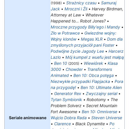
•
Strażnicy czasu
•
Samuraj
(1998)
Jack
•
Mroczni i Źli
•
Harvey Birdman,
Attorney at Law
•
Whatever
Happened to... Robot Jones?
•
Mroczne przygody Billy'ego i Mandy
•
Zło w Potrawce
•
Gwiezdne wojny:
Wojny klonów
•
Megas XLR
•
Dom dla
zmyślonych przyjaciół pani Foster
•
Podwójne życie Jagody Lee
•
Harcerz
Lazlo
•
Mój kumpel z wuefu jest małpą
•
Ben 10
•
Wiewiórek
•
Klasa
(2005)
3000
•
Chowder
•
Transformers
Animated
•
Ben 10: Obca potęga
•
Niezwykłe przypadki Flapjacka
•
Pora
na przygodę!
•
Ben 10: Ultimate Alien
•
Generator Rex
•
Zwyczajny serial
•
Tytan Symbionik
•
Robotomy
•
The
Problem Solverz
•
Secret Mountain
Fort Awesome
•
Ben 10: Omniverse
•
Seriale animowane
Wujcio Dobra Rada
•
Steven Universe
•
Clarence
•
Black Dynamite
•
Po