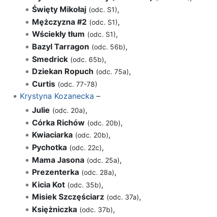
Święty Mikołaj
,
(odc. S1)
Mężczyzna #2
,
(odc. S1)
Wściekły tłum
,
(odc. S1)
Bazyl Tarragon
,
(odc. 56b)
Smedrick
,
(odc. 65b)
Dziekan Ropuch
,
(odc. 75a)
Curtis
(odc. 77-78)
Krystyna Kozanecka
–
Julie
,
(odc. 20a)
Córka Richów
,
(odc. 20b)
Kwiaciarka
,
(odc. 20b)
Pychotka
,
(odc. 22c)
Mama Jasona
,
(odc. 25a)
Prezenterka
,
(odc. 28a)
Kicia Kot
,
(odc. 35b)
Misiek Szczęściarz
,
(odc. 37a)
Księżniczka
,
(odc. 37b)