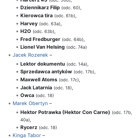
Dziennikarz Filip
,
(odc. 60)
Kierowca tira
,
(odc. 61b)
Harvey
,
(odc. 63a)
H2O
,
(odc. 63b)
Fred Fredburger
,
(odc. 64b)
Lionel Van Helsing
(odc. 74a)
Jacek Rozenek
–
Lektor dokumentu
,
(odc. 14a)
Sprzedawca antyków
,
(odc. 17b)
Maxwell Atoms
,
(odc. 17c)
Jack Latarnia
,
(odc. 18)
Owca
(odc. 18)
Marek Obertyn
–
Hektor Potrawka (Hektor Con Carne)
(odc. 17b,
,
40a)
Rycerz
(odc. 18)
Kinga Tabor
–