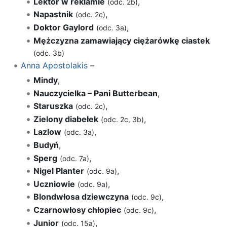
Lektor w reklamie
,
(odc. 2b)
Napastnik
,
(odc. 2c)
Doktor Gaylord
,
(odc. 3a)
Mężczyzna zamawiający ciężarówkę ciastek
(odc. 3b)
Anna Apostolakis
–
Mindy
,
Nauczycielka – Pani Butterbean
,
Staruszka
,
(odc. 2c)
Zielony diabełek
,
(odc. 2c, 3b)
Lazlow
,
(odc. 3a)
Budyń
,
Sperg
,
(odc. 7a)
Nigel Planter
,
(odc. 9a)
Uczniowie
,
(odc. 9a)
Blondwłosa dziewczyna
,
(odc. 9c)
Czarnowłosy chłopiec
,
(odc. 9c)
Junior
,
(odc. 15a)