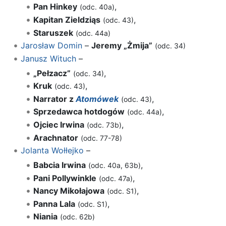
Pan Hinkey
,
(odc. 40a)
Kapitan Zieldziąs
,
(odc. 43)
Staruszek
(odc. 44a)
Jarosław Domin
–
Jeremy „Żmija”
(odc. 34)
Janusz Wituch
–
„Pełzacz”
,
(odc. 34)
Kruk
,
(odc. 43)
Narrator z
Atomówek
,
(odc. 43)
Sprzedawca hotdogów
,
(odc. 44a)
Ojciec Irwina
,
(odc. 73b)
Arachnator
(odc. 77-78)
Jolanta Wołłejko
–
Babcia Irwina
,
(odc. 40a, 63b)
Pani Pollywinkle
,
(odc. 47a)
Nancy Mikołajowa
,
(odc. S1)
Panna Lala
,
(odc. S1)
Niania
(odc. 62b)