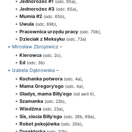
Jednorożec #1
,
(odc. 65a)
Jednorożec #3
,
(odc. 65a)
Mumia #2
,
(odc. 65b)
Uwula
,
(odc. 69b)
Pracownica urzędu pracy
,
(odc. 70b)
Dzieciak z Meksyku
(odc. 73a)
Mirosław Zbrojewicz
–
Kierowca
,
(odc. 2c)
Ed
(odc. 3b)
Izabela Dąbrowska
–
Kochanka potwora
,
(odc. 4a)
Mama Gregory’ego
,
(odc. 4a)
Gladys, mama Billy’ego
,
(od serii II)
Szamanka
,
(odc. 22b)
Wiedźma
,
(odc. 23a)
Sis, ciocia Billy’ego
,
(odc. 26b, 69a)
Robot pokojówka
,
(odc. 35b)
Dyrektorka
,
(odc. 37b)