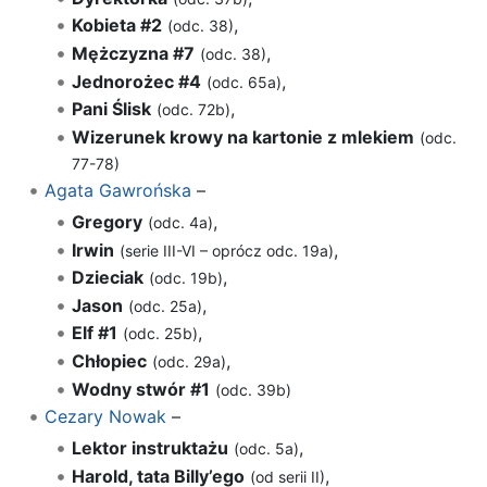
Kobieta #2
,
(odc. 38)
Mężczyzna #7
,
(odc. 38)
Jednorożec #4
,
(odc. 65a)
Pani Ślisk
,
(odc. 72b)
Wizerunek krowy na kartonie z mlekiem
(odc.
77-78)
Agata Gawrońska
–
Gregory
,
(odc. 4a)
Irwin
,
(serie III-VI – oprócz odc. 19a)
Dzieciak
,
(odc. 19b)
Jason
,
(odc. 25a)
Elf #1
,
(odc. 25b)
Chłopiec
,
(odc. 29a)
Wodny stwór #1
(odc. 39b)
Cezary Nowak
–
Lektor instruktażu
,
(odc. 5a)
Harold, tata Billy’ego
,
(od serii II)