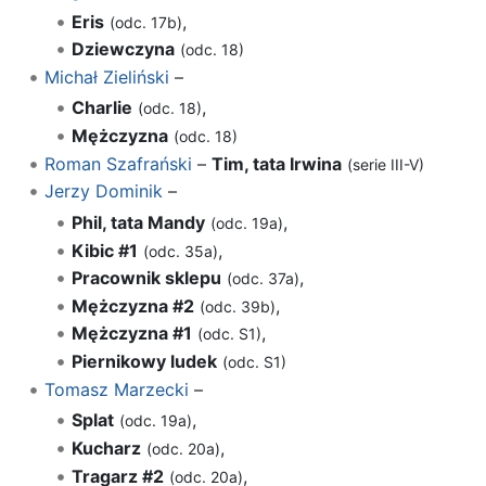
Eris
,
(odc. 17b)
Dziewczyna
(odc. 18)
Michał Zieliński
–
Charlie
,
(odc. 18)
Mężczyzna
(odc. 18)
Roman Szafrański
–
Tim, tata Irwina
(serie III-V)
Jerzy Dominik
–
Phil, tata Mandy
,
(odc. 19a)
Kibic #1
,
(odc. 35a)
Pracownik sklepu
,
(odc. 37a)
Mężczyzna #2
,
(odc. 39b)
Mężczyzna #1
,
(odc. S1)
Piernikowy ludek
(odc. S1)
Tomasz Marzecki
–
Splat
,
(odc. 19a)
Kucharz
,
(odc. 20a)
Tragarz #2
,
(odc. 20a)