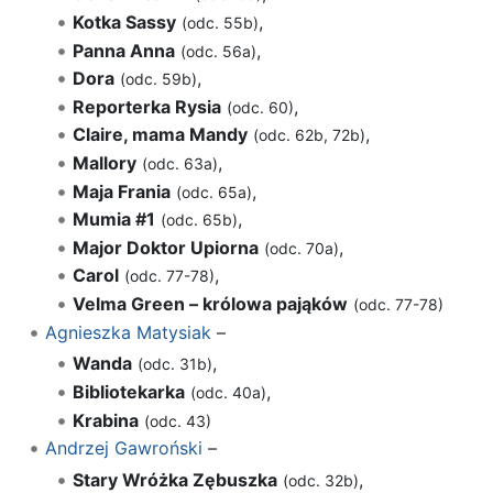
Kotka Sassy
,
(odc. 55b)
Panna Anna
,
(odc. 56a)
Dora
,
(odc. 59b)
Reporterka Rysia
,
(odc. 60)
Claire, mama Mandy
,
(odc. 62b, 72b)
Mallory
,
(odc. 63a)
Maja Frania
,
(odc. 65a)
Mumia #1
,
(odc. 65b)
Major Doktor Upiorna
,
(odc. 70a)
Carol
,
(odc. 77-78)
Velma Green – królowa pająków
(odc. 77-78)
Agnieszka Matysiak
–
Wanda
,
(odc. 31b)
Bibliotekarka
,
(odc. 40a)
Krabina
(odc. 43)
Andrzej Gawroński
–
Stary Wróżka Zębuszka
,
(odc. 32b)