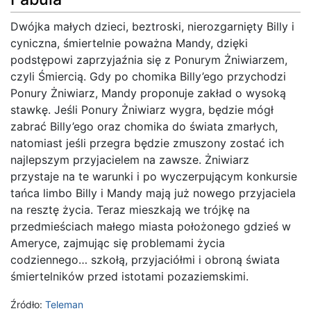
Dwójka małych dzieci, beztroski, nierozgarnięty Billy i
cyniczna, śmiertelnie poważna Mandy, dzięki
podstępowi zaprzyjaźnia się z Ponurym Żniwiarzem,
czyli Śmiercią. Gdy po chomika Billy’ego przychodzi
Ponury Żniwiarz, Mandy proponuje zakład o wysoką
stawkę. Jeśli Ponury Żniwiarz wygra, będzie mógł
zabrać Billy’ego oraz chomika do świata zmarłych,
natomiast jeśli przegra będzie zmuszony zostać ich
najlepszym przyjacielem na zawsze. Żniwiarz
przystaje na te warunki i po wyczerpującym konkursie
tańca limbo Billy i Mandy mają już nowego przyjaciela
na resztę życia. Teraz mieszkają we trójkę na
przedmieściach małego miasta położonego gdzieś w
Ameryce, zajmując się problemami życia
codziennego… szkołą, przyjaciółmi i obroną świata
śmiertelników przed istotami pozaziemskimi.
Źródło:
Teleman