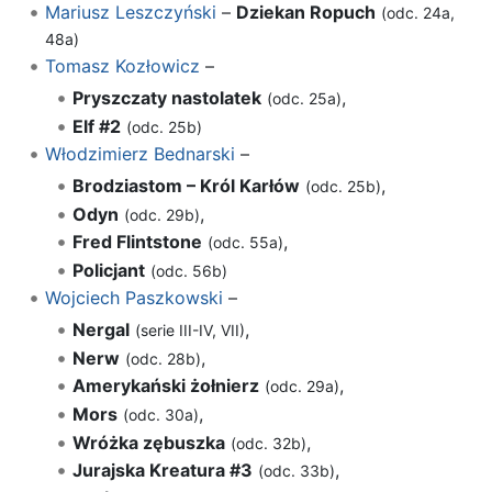
Mariusz Leszczyński
–
Dziekan Ropuch
(odc. 24a,
48a)
Tomasz Kozłowicz
–
Pryszczaty nastolatek
,
(odc. 25a)
Elf #2
(odc. 25b)
Włodzimierz Bednarski
–
Brodziastom – Król Karłów
,
(odc. 25b)
Odyn
,
(odc. 29b)
Fred Flintstone
,
(odc. 55a)
Policjant
(odc. 56b)
Wojciech Paszkowski
–
Nergal
,
(serie III-IV, VII)
Nerw
,
(odc. 28b)
Amerykański żołnierz
,
(odc. 29a)
Mors
,
(odc. 30a)
Wróżka zębuszka
,
(odc. 32b)
Jurajska Kreatura #3
,
(odc. 33b)