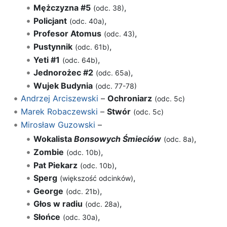
Mężczyzna #5
,
(odc. 38)
Policjant
,
(odc. 40a)
Profesor Atomus
,
(odc. 43)
Pustynnik
,
(odc. 61b)
Yeti #1
,
(odc. 64b)
Jednorożec #2
,
(odc. 65a)
Wujek Budynia
(odc. 77-78)
Andrzej Arciszewski
–
Ochroniarz
(odc. 5c)
Marek Robaczewski
–
Stwór
(odc. 5c)
Mirosław Guzowski
–
Wokalista
Bonsowych Śmieciów
,
(odc. 8a)
Zombie
,
(odc. 10b)
Pat Piekarz
,
(odc. 10b)
Sperg
,
(większość odcinków)
George
,
(odc. 21b)
Głos w radiu
,
(odc. 28a)
Słońce
,
(odc. 30a)