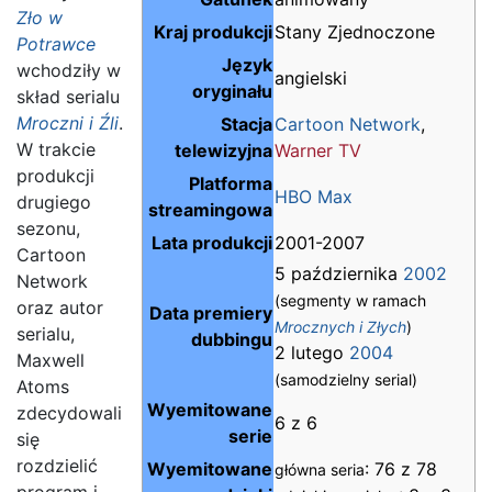
Zło w
Kraj produkcji
Stany Zjednoczone
Potrawce
Język
wchodziły w
angielski
oryginału
skład serialu
Mroczni i Źli
.
Stacja
Cartoon Network
,
W trakcie
telewizyjna
Warner TV
produkcji
Platforma
HBO Max
drugiego
streamingowa
sezonu,
Lata produkcji
2001-2007
Cartoon
5 października
2002
Network
(segmenty w ramach
oraz autor
Data premiery
Mrocznych i Złych
)
serialu,
dubbingu
2 lutego
2004
Maxwell
(samodzielny serial)
Atoms
Wyemitowane
zdecydowali
6 z 6
serie
się
rozdzielić
Wyemitowane
: 76 z 78
główna seria
program i