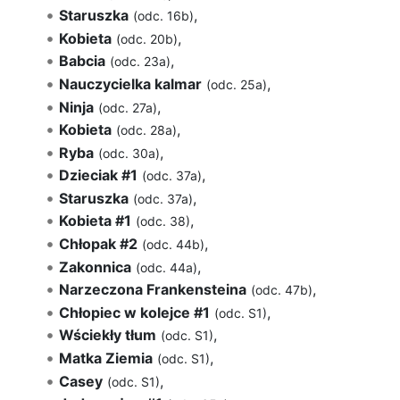
Staruszka
,
(odc. 16b)
Kobieta
,
(odc. 20b)
Babcia
,
(odc. 23a)
Nauczycielka kalmar
,
(odc. 25a)
Ninja
,
(odc. 27a)
Kobieta
,
(odc. 28a)
Ryba
,
(odc. 30a)
Dzieciak #1
,
(odc. 37a)
Staruszka
,
(odc. 37a)
Kobieta #1
,
(odc. 38)
Chłopak #2
,
(odc. 44b)
Zakonnica
,
(odc. 44a)
Narzeczona Frankensteina
,
(odc. 47b)
Chłopiec w kolejce #1
,
(odc. S1)
Wściekły tłum
,
(odc. S1)
Matka Ziemia
,
(odc. S1)
Casey
,
(odc. S1)