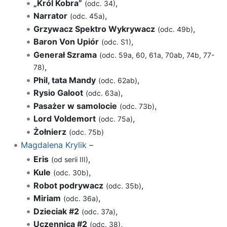
„Król Kobra”
,
(odc. 34)
Narrator
,
(odc. 45a)
Grzywacz Spektro Wykrywacz
,
(odc. 49b)
Baron Von Upiór
,
(odc. S1)
Generał Szrama
(odc. 59a, 60, 61a, 70ab, 74b, 77-
,
78)
Phil, tata Mandy
,
(odc. 62ab)
Rysio Galoot
,
(odc. 63a)
Pasażer w samolocie
,
(odc. 73b)
Lord Voldemort
,
(odc. 75a)
Żołnierz
(odc. 75b)
Magdalena Krylik
–
Eris
,
(od serii III)
Kule
,
(odc. 30b)
Robot podrywacz
,
(odc. 35b)
Miriam
,
(odc. 36a)
Dzieciak #2
,
(odc. 37a)
Uczennica #2
,
(odc. 38)