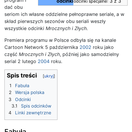
odcinki
: 3 z 3
odcinki specjalne
dać obu
seriom ich własne oddzielne pełnoprawne seriale, a w
skład pierwszych sezonów obu seriali weszły
wszystkie odcinki
Mrocznych i Złych
.
Premiera programu w Polsce odbyła się na kanale
Cartoon Network 5 października
2002
roku jako
część
Mrocznych i Złych
, później jako samodzielny
serial 2 lutego
2004
roku.
Spis treści
1
Fabuła
2
Wersja polska
3
Odcinki
3.1
Spis odcinków
4
Linki zewnętrzne
Fabuła