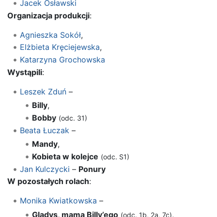
Jacek Osławski
Organizacja produkcji
:
Agnieszka Sokół
,
Elżbieta Kręciejewska
,
Katarzyna Grochowska
Wystąpili
:
Leszek Zduń
–
Billy
,
Bobby
(odc. 31)
Beata Łuczak
–
Mandy
,
Kobieta w kolejce
(odc. S1)
Jan Kulczycki
–
Ponury
W pozostałych rolach
:
Monika Kwiatkowska
–
Gladys, mama Billy’ego
,
(odc. 1b, 2a, 7c)