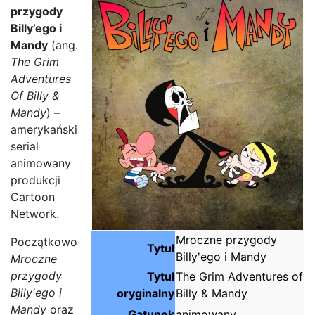
przygody
Billy’ego i
Mandy
(ang.
The Grim
Adventures
Of Billy &
Mandy
) –
amerykański
serial
animowany
produkcji
Cartoon
Network.
Mroczne przygody
Początkowo
Tytuł
Billy'ego i Mandy
Mroczne
przygody
Tytuł
The Grim Adventures of
Billy'ego i
oryginalny
Billy & Mandy
Mandy
oraz
Gatunek
animowany