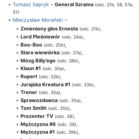
Tomasz Sapryk
–
Generał Szrama
(odc. 21b, 38, 57a,
S1)
Mieczysław Morański
–
Zmieniony głos Ernesta
,
(odc. 21b)
Lord Pleśniowór
,
(odc. 24a)
Boo-Boo
,
(odc. 25b)
Stara wiewiórka
,
(odc. 27a)
Mózg Billy’ego
,
(odc. 28b)
Klaun #1
,
(odc. 30a)
Rupert
,
(odc. 32b)
Jurajska Kreatura #1
,
(odc. 33b)
Trener
,
(odc. 35a)
Sprawozdawca
,
(odc. 35a)
Tom Smith
,
(odc. 35b)
Prezenter TV
,
(odc. 38)
Mężczyzna #6
,
(odc. 38)
Mężczyzna #1
,
(odc. 39b)