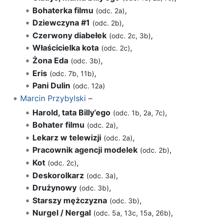
Bohaterka filmu
,
(odc. 2a)
Dziewczyna #1
,
(odc. 2b)
Czerwony diabełek
,
(odc. 2c, 3b)
Właścicielka kota
,
(odc. 2c)
Żona Eda
,
(odc. 3b)
Eris
,
(odc. 7b, 11b)
Pani Dulin
(odc. 12a)
Marcin Przybylski
–
Harold, tata Billy’ego
,
(odc. 1b, 2a, 7c)
Bohater filmu
,
(odc. 2a)
Lekarz w telewizji
,
(odc. 2a)
Pracownik agencji modelek
,
(odc. 2b)
Kot
,
(odc. 2c)
Deskorolkarz
,
(odc. 3a)
Drużynowy
,
(odc. 3b)
Starszy mężczyzna
,
(odc. 3b)
Nurgel / Nergal
,
(odc. 5a, 13c, 15a, 26b)