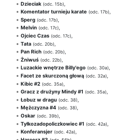
Dzieciak
,
(odc. 15b)
Komentator turnieju karate
,
(odc. 17b)
Sperg
,
(odc. 17b)
Melvin
,
(odc. 17c)
Ojciec Czas
,
(odc. 17c)
Tata
,
(odc. 20b)
Pan Rich
,
(odc. 20b)
Żniwuś
,
(odc. 22b)
Luzackie wnętrze Billy'ego
,
(odc. 30a)
Facet ze skurczoną głową
,
(odc. 32a)
Kibic #2
,
(odc. 35a)
Gracz z drużyny Mindy #1
,
(odc. 35a)
Łobuz w dragu
,
(odc. 38)
Mężczyzna #4
,
(odc. 38)
Oskar
,
(odc. 39b)
Tyłkozadopoliczkowiec #1
,
(odc. 42a)
Konferansjer
,
(odc. 42a)
Harcerz #3
,
(odc. 56b)