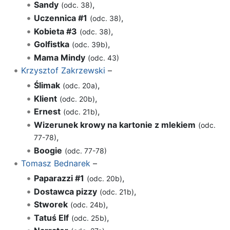
Sandy
,
(odc. 38)
Uczennica #1
,
(odc. 38)
Kobieta #3
,
(odc. 38)
Golfistka
,
(odc. 39b)
Mama Mindy
(odc. 43)
Krzysztof Zakrzewski
–
Ślimak
,
(odc. 20a)
Klient
,
(odc. 20b)
Ernest
,
(odc. 21b)
Wizerunek krowy na kartonie z mlekiem
(odc.
,
77-78)
Boogie
(odc. 77-78)
Tomasz Bednarek
–
Paparazzi #1
,
(odc. 20b)
Dostawca pizzy
,
(odc. 21b)
Stworek
,
(odc. 24b)
Tatuś Elf
,
(odc. 25b)