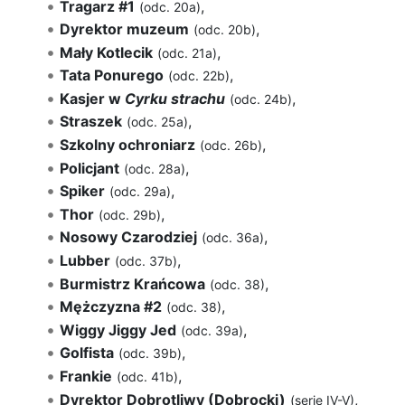
Tragarz #1
,
(odc. 20a)
Dyrektor muzeum
,
(odc. 20b)
Mały Kotlecik
,
(odc. 21a)
Tata Ponurego
,
(odc. 22b)
Kasjer w
Cyrku strachu
,
(odc. 24b)
Straszek
,
(odc. 25a)
Szkolny ochroniarz
,
(odc. 26b)
Policjant
,
(odc. 28a)
Spiker
,
(odc. 29a)
Thor
,
(odc. 29b)
Nosowy Czarodziej
,
(odc. 36a)
Lubber
,
(odc. 37b)
Burmistrz Krańcowa
,
(odc. 38)
Mężczyzna #2
,
(odc. 38)
Wiggy Jiggy Jed
,
(odc. 39a)
Golfista
,
(odc. 39b)
Frankie
,
(odc. 41b)
Dyrektor Dobrotliwy (Dobrocki)
,
(serie IV-V)