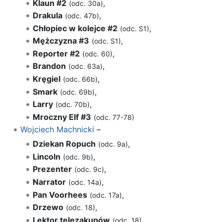
Klaun #2
,
(odc. 30a)
Drakula
,
(odc. 47b)
Chłopiec w kolejce #2
,
(odc. S1)
Mężczyzna #3
,
(odc. S1)
Reporter #2
,
(odc. 60)
Brandon
,
(odc. 63a)
Kręgiel
,
(odc. 66b)
Smark
,
(odc. 69b)
Larry
,
(odc. 70b)
Mroczny Elf #3
(odc. 77-78)
Wojciech Machnicki
–
Dziekan Ropuch
,
(odc. 9a)
Lincoln
,
(odc. 9b)
Prezenter
,
(odc. 9c)
Narrator
,
(odc. 14a)
Pan Voorhees
,
(odc. 17a)
Drzewo
,
(odc. 18)
Lektor telezakupów
,
(odc. 18)