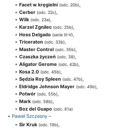
Facet w kręgielni
,
(odc. 20b)
Cerber
,
(odc. 22c)
Wilk
,
(odc. 23a)
Karzeł Zgnilec
,
(odc. 25b)
Hoss Delgado
,
(serie III-V)
Triceraton
,
(odc. 33b)
Master Control
,
(odc. 35b)
Czaszka życzeń
,
(odc. 38)
Aligator Gerome
,
(odc. 42b)
Kosa 2.0
,
(odc. 45b)
Sędzia Roy Spleen
,
(odc. 47b)
Eldridge Johnson Mayer
,
(odc. 49b)
Potwór
,
(odc. 55b)
Mark
,
(odc. 58b)
Boz del Guapo
(odc. 61a)
Paweł Szczesny
–
Sir Kruk
,
(odc. 19b)