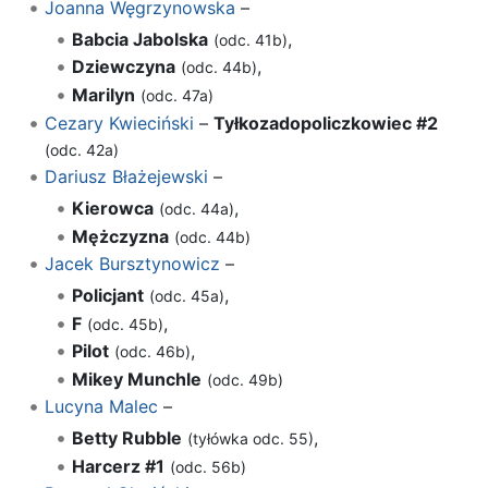
Joanna Węgrzynowska
–
Babcia Jabolska
,
(odc. 41b)
Dziewczyna
,
(odc. 44b)
Marilyn
(odc. 47a)
Cezary Kwieciński
–
Tyłkozadopoliczkowiec #2
(odc. 42a)
Dariusz Błażejewski
–
Kierowca
,
(odc. 44a)
Mężczyzna
(odc. 44b)
Jacek Bursztynowicz
–
Policjant
,
(odc. 45a)
F
,
(odc. 45b)
Pilot
,
(odc. 46b)
Mikey Munchle
(odc. 49b)
Lucyna Malec
–
Betty Rubble
,
(tyłówka odc. 55)
Harcerz #1
(odc. 56b)