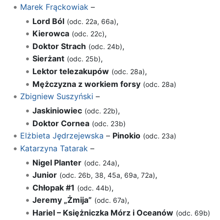
Marek Frąckowiak
–
Lord Ból
,
(odc. 22a, 66a)
Kierowca
,
(odc. 22c)
Doktor Strach
,
(odc. 24b)
Sierżant
,
(odc. 25b)
Lektor telezakupów
,
(odc. 28a)
Mężczyzna z workiem forsy
(odc. 28a)
Zbigniew Suszyński
–
Jaskiniowiec
,
(odc. 22b)
Doktor Cornea
(odc. 23b)
Elżbieta Jędrzejewska
–
Pinokio
(odc. 23a)
Katarzyna Tatarak
–
Nigel Planter
,
(odc. 24a)
Junior
,
(odc. 26b, 38, 45a, 69a, 72a)
Chłopak #1
,
(odc. 44b)
Jeremy „Żmija”
,
(odc. 67a)
Hariel – Księżniczka Mórz i Oceanów
(odc. 69b)