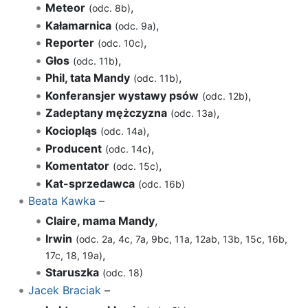
Meteor
,
(odc. 8b)
Kałamarnica
,
(odc. 9a)
Reporter
,
(odc. 10c)
Głos
,
(odc. 11b)
Phil, tata Mandy
,
(odc. 11b)
Konferansjer wystawy psów
,
(odc. 12b)
Zadeptany mężczyzna
,
(odc. 13a)
Kociopląs
,
(odc. 14a)
Producent
,
(odc. 14c)
Komentator
,
(odc. 15c)
Kat-sprzedawca
(odc. 16b)
Beata Kawka
–
Claire, mama Mandy
,
Irwin
(odc. 2a, 4c, 7a, 9bc, 11a, 12ab, 13b, 15c, 16b,
,
17c, 18, 19a)
Staruszka
(odc. 18)
Jacek Braciak
–