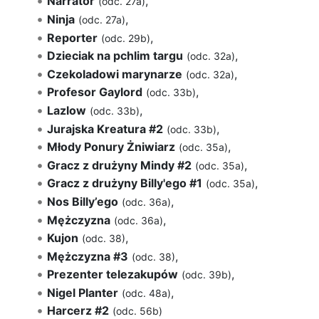
Narrator
,
(odc. 27a)
Ninja
,
(odc. 27a)
Reporter
,
(odc. 29b)
Dzieciak na pchlim targu
,
(odc. 32a)
Czekoladowi marynarze
,
(odc. 32a)
Profesor Gaylord
,
(odc. 33b)
Lazlow
,
(odc. 33b)
Jurajska Kreatura #2
,
(odc. 33b)
Młody Ponury Żniwiarz
,
(odc. 35a)
Gracz z drużyny Mindy #2
,
(odc. 35a)
Gracz z drużyny Billy'ego #1
,
(odc. 35a)
Nos Billy’ego
,
(odc. 36a)
Mężczyzna
,
(odc. 36a)
Kujon
,
(odc. 38)
Mężczyzna #3
,
(odc. 38)
Prezenter telezakupów
,
(odc. 39b)
Nigel Planter
,
(odc. 48a)
Harcerz #2
(odc. 56b)