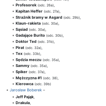
Profesorek
,
(odc. 26a)
Kapitan Heffer
,
(odc. 27a)
Strażnik bramy w Asgard
,
(odc. 29b)
Klaun-rakieta
,
(odc. 30a)
Sąsiad
,
(odc. 30a)
Gadające Burito
,
(odc. 30b)
Doktor Ted
,
(odc. 31b)
Pirat
,
(odc. 32a)
Tex
,
(odc. 33b)
Sędzia meczu
,
(odc. 35a)
Sammy
,
(odc. 35a)
Spiker
,
(odc. 37a)
Mężczyzna #1
,
(odc. 38)
Kierowca
(odc. 39b)
Jarosław Boberek
–
Jeff Pająk
,
Drakula
,