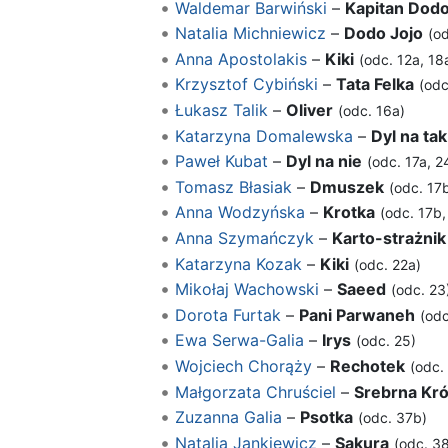
Waldemar Barwiński
–
Kapitan Dod
Natalia Michniewicz
–
Dodo Jojo
(od
Anna Apostolakis
–
Kiki
(odc. 12a, 18
Krzysztof Cybiński
–
Tata Felka
(odc
Łukasz Talik
–
Oliver
(odc. 16a)
Katarzyna Domalewska
–
Dyl na tak
Paweł Kubat
–
Dyl na nie
(odc. 17a, 2
Tomasz Błasiak
–
Dmuszek
(odc. 17
Anna Wodzyńska
–
Krotka
(odc. 17b,
Anna Szymańczyk
–
Karto-strażnik
Katarzyna Kozak
–
Kiki
(odc. 22a)
Mikołaj Wachowski
–
Saeed
(odc. 23
Dorota Furtak
–
Pani Parwaneh
(odc
Ewa Serwa-Galia
–
Irys
(odc. 25)
Wojciech Chorąży
–
Rechotek
(odc.
Małgorzata Chruściel
–
Srebrna Kr
Zuzanna Galia
–
Psotka
(odc. 37b)
Natalia Jankiewicz
–
Sakura
(odc. 3