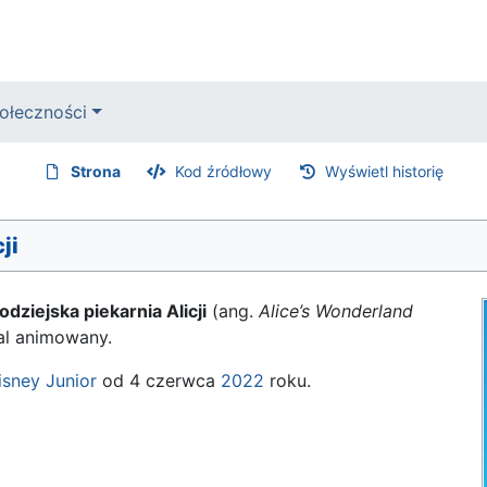
ołeczności
Strona
Kod źródłowy
Wyświetl historię
ji
dziejska piekarnia Alicji
(ang.
Alice’s Wonderland
al animowany.
isney Junior
od 4 czerwca
2022
roku.