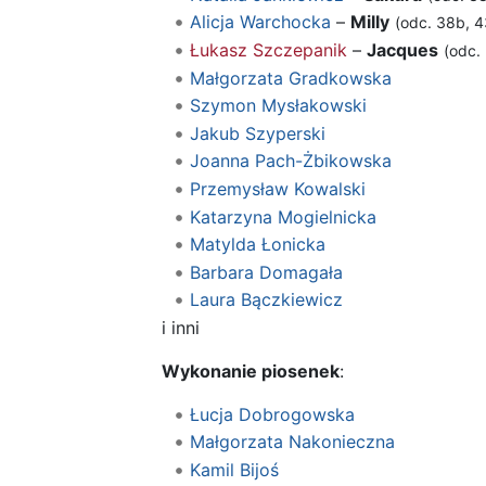
Alicja Warchocka
–
Milly
(odc. 38b, 
Łukasz Szczepanik
–
Jacques
(odc.
Małgorzata Gradkowska
Szymon Mysłakowski
Jakub Szyperski
Joanna Pach-Żbikowska
Przemysław Kowalski
Katarzyna Mogielnicka
Matylda Łonicka
Barbara Domagała
Laura Bączkiewicz
i inni
Wykonanie piosenek
:
Łucja Dobrogowska
Małgorzata Nakonieczna
Kamil Bijoś