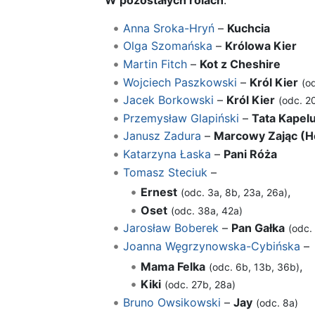
Anna Sroka-Hryń
–
Kuchcia
Olga Szomańska
–
Królowa Kier
Martin Fitch
–
Kot z Cheshire
Wojciech Paszkowski
–
Król Kier
(o
Jacek Borkowski
–
Król Kier
(odc. 2
Przemysław Glapiński
–
Tata Kapel
Janusz Zadura
–
Marcowy Zając (He
Katarzyna Łaska
–
Pani Róża
Tomasz Steciuk
–
Ernest
,
(odc. 3a, 8b, 23a, 26a)
Oset
(odc. 38a, 42a)
Jarosław Boberek
–
Pan Gałka
(odc.
Joanna Węgrzynowska-Cybińska
–
Mama Felka
,
(odc. 6b, 13b, 36b)
Kiki
(odc. 27b, 28a)
Bruno Owsikowski
–
Jay
(odc. 8a)