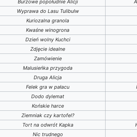
Burzowe popołudnie Alicji
A
Wyprawa do Lasu Tulibulw
Kuriozalna granola
Kwaśne winogrona
Dzień wolny Kuchci
Zdjęcie idealne
Zamówienie
Malusieńka przygoda
Druga Alicja
Felek gra w pałacu
Dodo dylemat
Końskie harce
Ziemniak czy kartofel?
Tort na odwrót Kapka
Nic trudnego