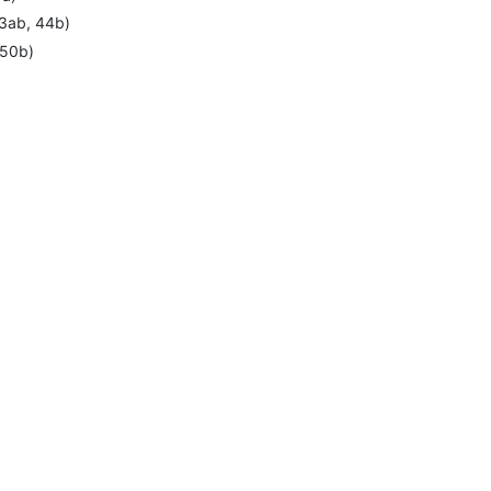
43ab, 44b)
 50b)