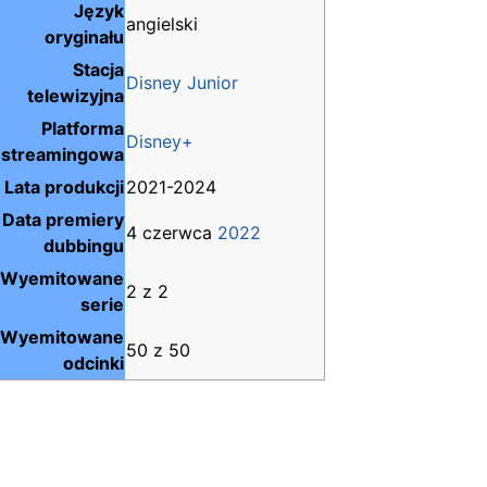
Język
angielski
oryginału
Stacja
Disney Junior
telewizyjna
Platforma
Disney+
streamingowa
Lata produkcji
2021-2024
Data premiery
4 czerwca
2022
dubbingu
Wyemitowane
2 z 2
serie
Wyemitowane
50 z 50
odcinki