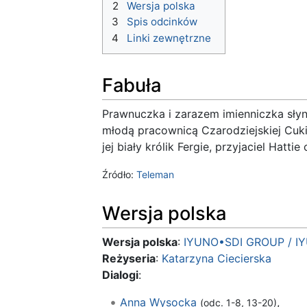
2
Wersja polska
3
Spis odcinków
4
Linki zewnętrzne
Fabuła
Prawnuczka i zarazem imienniczka słynn
młodą pracownicą Czarodziejskiej Cuki
jej biały królik Fergie, przyjaciel Hattie
Źródło:
Teleman
Wersja polska
Wersja polska
:
IYUNO•SDI GROUP / I
Reżyseria
:
Katarzyna Ciecierska
Dialogi
:
Anna Wysocka
,
(odc. 1-8, 13-20)