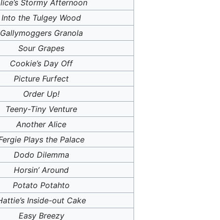
lice’s Stormy Afternoon
Into the Tulgey Wood
Gallymoggers Granola
Sour Grapes
Cookie’s Day Off
Picture Furfect
Order Up!
Teeny-Tiny Venture
Another Alice
Fergie Plays the Palace
Dodo Dilemma
Horsin’ Around
Potato Potahto
Hattie’s Inside-out Cake
Easy Breezy