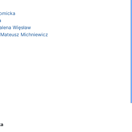
Tomicka
a
lena Więsław
,
Mateusz Michniewicz
ka