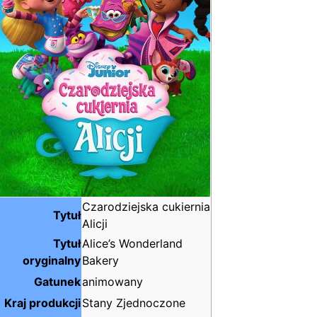
Czarodziejska cukiernia
Tytuł
Alicji
Tytuł
Alice’s Wonderland
oryginalny
Bakery
Gatunek
animowany
Kraj produkcji
Stany Zjednoczone