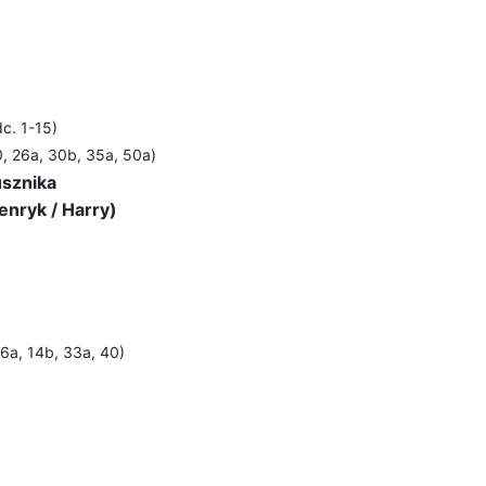
dc. 1-15)
0, 26a, 30b, 35a, 50a)
usznika
nryk / Harry)
 6a, 14b, 33a, 40)