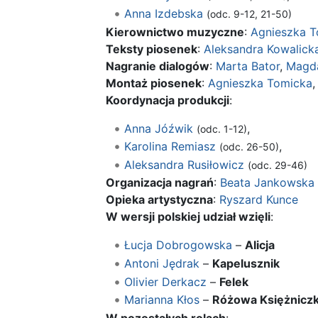
Anna Izdebska
(odc. 9-12, 21-50)
Kierownictwo muzyczne
:
Agnieszka 
Teksty piosenek
:
Aleksandra Kowalick
Nagranie dialogów
:
Marta Bator
,
Magda
Montaż piosenek
:
Agnieszka Tomicka
Koordynacja produkcji
:
Anna Jóźwik
,
(odc. 1-12)
Karolina Remiasz
,
(odc. 26-50)
Aleksandra Rusiłowicz
(odc. 29-46)
Organizacja nagrań
:
Beata Jankowska
Opieka artystyczna
:
Ryszard Kunce
W wersji polskiej udział wzięli
:
Łucja Dobrogowska
–
Alicja
Antoni Jędrak
–
Kapelusznik
Olivier Derkacz
–
Felek
Marianna Kłos
–
Różowa Księżnicz
W pozostałych rolach
: