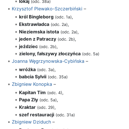
lokaj
(odc. 38a)
Krzysztof Plewako-Szczerbiński
–
król Bingleborg
,
(odc. 1a)
Ekstrawładca
,
(odc. 2a)
Nieziemska istota
,
(odc. 2a)
jeden z Patraczy
,
(odc. 2b)
jeździec
,
(odc. 2b)
zielony, fałszywy złoczyńca
(odc. 5a)
Joanna Węgrzynowska-Cybińska
–
wróżka
,
(odc. 3a)
babcia Sylvii
(odc. 35a)
Zbigniew Konopka
–
Kapitan Tim
,
(odc. 4)
Papa Zły
,
(odc. 5a)
Kraktar
,
(odc. 29)
szef restauracji
(odc. 31a)
Zbigniew Dziduch
–