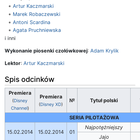
Artur Kaczmarski
Marek Robaczewski
Antoni Scardina
Agata Pruchniewska
i inni
Wykonanie piosenki czołówkowej
:
Adam Krylik
Lektor
:
Artur Kaczmarski
Spis odcinków
Premiera
Premiera
№
Tytuł polski
(
Disney
(
Disney XD
)
Channel
)
SERIA PILOTAŻOWA
Najpotężniejszy
15.02.2014
15.02.2014
01
Jajo