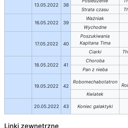
Posiedzenie
T
13.05.2022
38
Strata czasu
T
Ważniak
16.05.2022
39
Wychodne
Poszukiwania
Kapitana Tima
17.05.2022
40
Ciarki
Th
Choroba
18.05.2022
41
Pan z nieba
Robomechabotatron
Ro
19.05.2022
42
Kwiatek
20.05.2022
43
Koniec galaktyki
Linki zewnętrzne