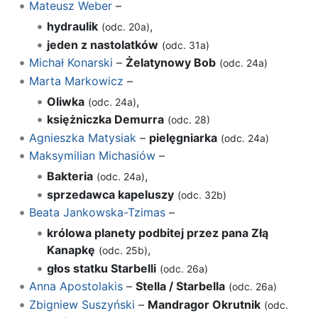
Mateusz Weber
–
hydraulik
,
(odc. 20a)
jeden z nastolatków
(odc. 31a)
Michał Konarski
–
Żelatynowy Bob
(odc. 24a)
Marta Markowicz
–
Oliwka
,
(odc. 24a)
księżniczka Demurra
(odc. 28)
Agnieszka Matysiak
–
pielęgniarka
(odc. 24a)
Maksymilian Michasiów
–
Bakteria
,
(odc. 24a)
sprzedawca kapeluszy
(odc. 32b)
Beata Jankowska-Tzimas
–
królowa planety podbitej przez pana Złą
Kanapkę
,
(odc. 25b)
głos statku Starbelli
(odc. 26a)
Anna Apostolakis
–
Stella / Starbella
(odc. 26a)
Zbigniew Suszyński
–
Mandragor Okrutnik
(odc.