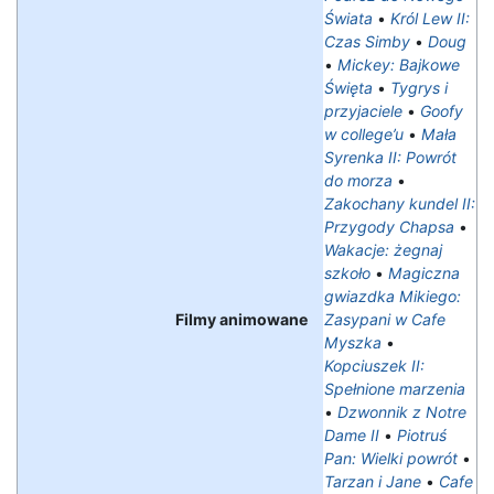
Świata
•
Król Lew II:
Czas Simby
•
Doug
•
Mickey: Bajkowe
Święta
•
Tygrys i
przyjaciele
•
Goofy
w college’u
•
Mała
Syrenka II: Powrót
do morza
•
Zakochany kundel II:
Przygody Chapsa
•
Wakacje: żegnaj
szkoło
•
Magiczna
gwiazdka Mikiego:
Filmy animowane
Zasypani w Cafe
Myszka
•
Kopciuszek II:
Spełnione marzenia
•
Dzwonnik z Notre
Dame II
•
Piotruś
Pan: Wielki powrót
•
Tarzan i Jane
•
Cafe