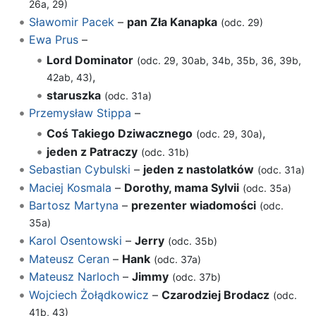
26a, 29)
Sławomir Pacek
–
pan Zła Kanapka
(odc. 29)
Ewa Prus
–
Lord Dominator
(odc. 29, 30ab, 34b, 35b, 36, 39b,
,
42ab, 43)
staruszka
(odc. 31a)
Przemysław Stippa
–
Coś Takiego Dziwacznego
,
(odc. 29, 30a)
jeden z Patraczy
(odc. 31b)
Sebastian Cybulski
–
jeden z nastolatków
(odc. 31a)
Maciej Kosmala
–
Dorothy, mama Sylvii
(odc. 35a)
Bartosz Martyna
–
prezenter wiadomości
(odc.
35a)
Karol Osentowski
–
Jerry
(odc. 35b)
Mateusz Ceran
–
Hank
(odc. 37a)
Mateusz Narloch
–
Jimmy
(odc. 37b)
Wojciech Żołądkowicz
–
Czarodziej Brodacz
(odc.
41b, 43)