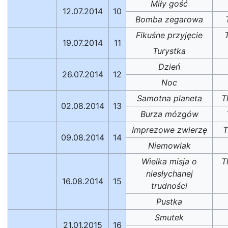
Miły gość
12.07.2014
10
Bomba zegarowa
Fikuśne przyjęcie
19.07.2014
11
Turystka
Dzień
26.07.2014
12
Noc
Samotna planeta
T
02.08.2014
13
Burza mózgów
Imprezowe zwierzę
T
09.08.2014
14
Niemowlak
Wielka misja o
T
niesłychanej
16.08.2014
15
trudności
Pustka
Smutek
21.01.2015
16