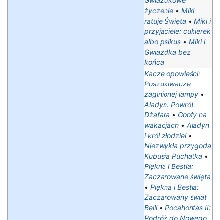
Gwiazdkowe
życzenie
•
Miki
ratuje Święta
•
Miki i
przyjaciele: cukierek
albo psikus
•
Miki i
Gwiazdka bez
końca
Kacze opowieści:
Poszukiwacze
zaginionej lampy
•
Aladyn: Powrót
Dżafara
•
Goofy na
wakacjach
•
Aladyn
i król złodziei
•
Niezwykła przygoda
Kubusia Puchatka
•
Piękna i Bestia:
Zaczarowane święta
•
Piękna i Bestia:
Zaczarowany świat
Belli
•
Pocahontas II:
Podróż do Nowego