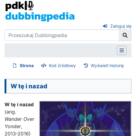
Zaloguj się
Strona
Kod źródłowy
Wyświetl historię
W tę i nazad
W tę i nazad
(ang.
Wander Over
Yonder
,
2013-2016)