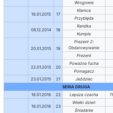
Wrogowie
Kłamca
19.01.2015
17
Przybłęda
Randka
06.12.2014
18
Kumple
Prezent 2:
Obdarowywanie
20.01.2015
19
Prezent
Poważna fucha
22.01.2015
20
Pomagacz
23.01.2015
21
Jeździec
SERIA DRUGA
18.01.2016
22
Lepsza czacha
T
Wielki dzień
19.01.2016
23
Śniadanie