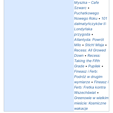
Myszka – Cafe
Szwarc
•
Puchatkowego
Nowego Roku
•
101
dalmatyńczyków II:
Londyńska
przygoda
•
Atlantyda: Powrót
Milo
•
Stich! Misja
•
Recess: All Growed
Down
•
Recess:
Taking the Fifth
Grade
•
Pupilek
•
Fineasz i Ferb:
Podróż w drugim
wymiarze
•
Fineasz i
Ferb: Fretka kontra
Wszechświat
•
Greenowie w wielkim
mieście: Kosmiczne
wakacje