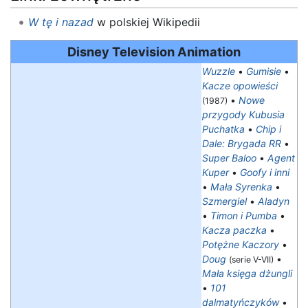
W tę i nazad
w polskiej Wikipedii
Disney Television Animation
Wuzzle
•
Gumisie
•
Kacze opowieści
•
Nowe
(1987)
przygody Kubusia
Puchatka
•
Chip i
Dale: Brygada RR
•
Super Baloo
•
Agent
Kuper
•
Goofy i inni
•
Mała Syrenka
•
Szmergiel
•
Aladyn
•
Timon i Pumba
•
Kacza paczka
•
Potężne Kaczory
•
Doug
•
(serie V-VII)
Mała księga dżungli
•
101
dalmatyńczyków
•