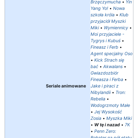
Brzęczymucha
•
Yin
Yang Yo!
•
Nowa
szkoła króla
•
Klub
przyjaciół Myszki
Miki
•
Wymiennicy
•
Moi przyjaciele -
Tygrys i Kubuś
•
Fineasz i Ferb
•
Agent specjalny Oso
•
Kick Strach się
bać
•
Akwalans
•
Gwiazdozbiór
Fineasza i Ferba
•
Seriale animowane
Jake i piraci z
Nibylandii
•
Tron:
Rebelia
•
Wodogrzmoty Małe
•
Jej Wysokość
Zosia
•
Myszka Miki
•
W tę i nazad
•
7K
•
Penn Zero:
Bohater na pół etatu