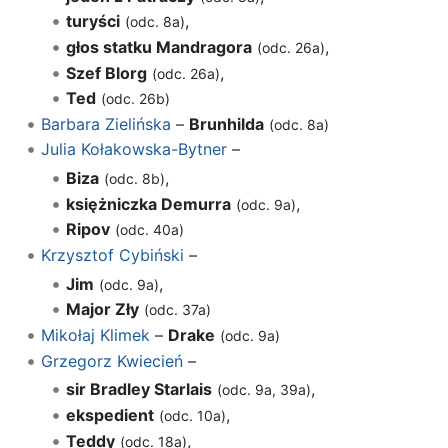
turyści
,
(odc. 8a)
głos statku Mandragora
,
(odc. 26a)
Szef Blorg
,
(odc. 26a)
Ted
(odc. 26b)
Barbara Zielińska
–
Brunhilda
(odc. 8a)
Julia Kołakowska-Bytner
–
Biza
,
(odc. 8b)
księżniczka Demurra
,
(odc. 9a)
Ripov
(odc. 40a)
Krzysztof Cybiński
–
Jim
,
(odc. 9a)
Major Zły
(odc. 37a)
Mikołaj Klimek
–
Drake
(odc. 9a)
Grzegorz Kwiecień
–
sir Bradley Starlais
,
(odc. 9a, 39a)
ekspedient
,
(odc. 10a)
Teddy
,
(odc. 18a)