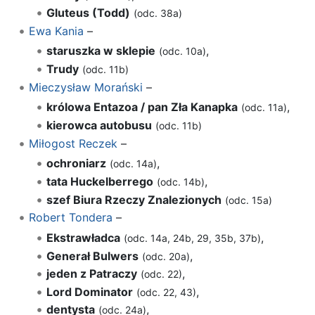
Gluteus (Todd)
(odc. 38a)
Ewa Kania
–
staruszka w sklepie
,
(odc. 10a)
Trudy
(odc. 11b)
Mieczysław Morański
–
królowa Entazoa / pan Zła Kanapka
,
(odc. 11a)
kierowca autobusu
(odc. 11b)
Miłogost Reczek
–
ochroniarz
,
(odc. 14a)
tata Huckelberrego
,
(odc. 14b)
szef Biura Rzeczy Znalezionych
(odc. 15a)
Robert Tondera
–
Ekstrawładca
,
(odc. 14a, 24b, 29, 35b, 37b)
Generał Bulwers
,
(odc. 20a)
jeden z Patraczy
,
(odc. 22)
Lord Dominator
,
(odc. 22, 43)
dentysta
,
(odc. 24a)