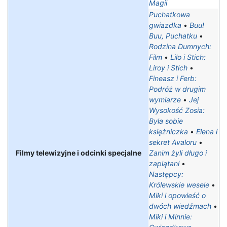
Magii
Puchatkowa
gwiazdka
•
Buu!
Buu, Puchatku
•
Rodzina Dumnych:
Film
•
Lilo i Stich:
Liroy i Stich
•
Fineasz i Ferb:
Podróż w drugim
wymiarze
•
Jej
Wysokość Zosia:
Była sobie
księżniczka
•
Elena i
sekret Avaloru
•
Filmy telewizyjne i odcinki specjalne
Zanim żyli długo i
zaplątani
•
Następcy:
Królewskie wesele
•
Miki i opowieść o
dwóch wiedźmach
•
Miki i Minnie: