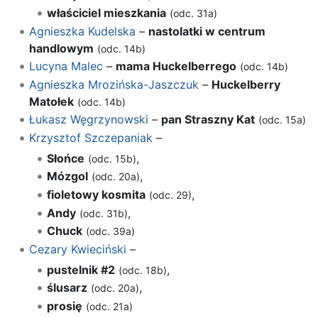
właściciel mieszkania
(odc. 31a)
Agnieszka Kudelska
–
nastolatki w centrum
handlowym
(odc. 14b)
Lucyna Malec
–
mama Huckelberrego
(odc. 14b)
Agnieszka Mrozińska-Jaszczuk
–
Huckelberry
Matołek
(odc. 14b)
Łukasz Węgrzynowski
–
pan Straszny Kat
(odc. 15a)
Krzysztof Szczepaniak
–
Słońce
,
(odc. 15b)
Mózgol
,
(odc. 20a)
fioletowy kosmita
,
(odc. 29)
Andy
,
(odc. 31b)
Chuck
(odc. 39a)
Cezary Kwieciński
–
pustelnik #2
,
(odc. 18b)
ślusarz
,
(odc. 20a)
prosię
(odc. 21a)