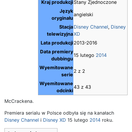
Kraj produkcji
Stany Zjednoczone
Język
angielski
oryginału
Stacja
Disney Channel
,
Disney
telewizyjna
XD
Lata produkcji
2013-2016
Data premiery
15 lutego
2014
dubbingu
Wyemitowane
2 z 2
serie
Wyemitowane
43 z 43
odcinki
McCrackena.
Premiera serialu w Polsce odbyła się na kanałach
Disney Channel
i
Disney XD
15 lutego
2014
roku.