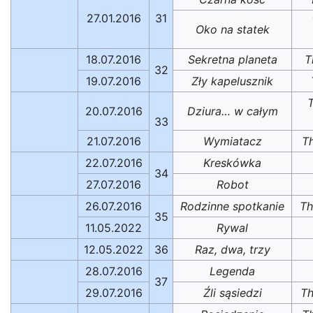
27.01.2016
31
Oko na statek
18.07.2016
Sekretna planeta
T
32
19.07.2016
Zły kapelusznik
T
20.07.2016
Dziura… w całym
33
21.07.2016
Wymiatacz
T
22.07.2016
Kreskówka
34
27.07.2016
Robot
26.07.2016
Rodzinne spotkanie
Th
35
11.05.2022
Rywal
12.05.2022
36
Raz, dwa, trzy
28.07.2016
Legenda
37
29.07.2016
Źli sąsiedzi
Th