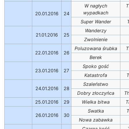
W nagłych
T
wypadkach
20.01.2016
24
Super Wander
Wanderzy
21.01.2016
25
Zwolnienie
Poluzowana śrubka
T
22.01.2016
26
Berek
Spoko gość
23.01.2016
27
Katastrofa
T
Szaleństwo
24.01.2016
28
Dobry złoczyńca
T
25.01.2016
29
Wielka bitwa
T
Swatka
26.01.2016
30
Nowa zabawka
Czarna kość