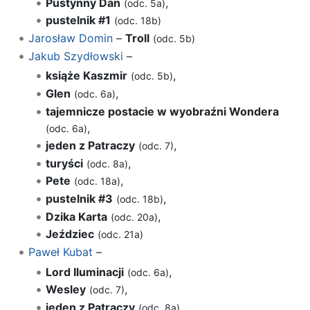
Pustynny Dan
,
(odc. 5a)
pustelnik #1
(odc. 18b)
Jarosław Domin
–
Troll
(odc. 5b)
Jakub Szydłowski
–
książe Kaszmir
,
(odc. 5b)
Glen
,
(odc. 6a)
tajemnicze postacie w wyobraźni Wondera
,
(odc. 6a)
jeden z Patraczy
,
(odc. 7)
turyści
,
(odc. 8a)
Pete
,
(odc. 18a)
pustelnik #3
,
(odc. 18b)
Dzika Karta
,
(odc. 20a)
Jeździec
(odc. 21a)
Paweł Kubat
–
Lord Iluminacji
,
(odc. 6a)
Wesley
,
(odc. 7)
jeden z Patraczy
,
(odc. 8a)