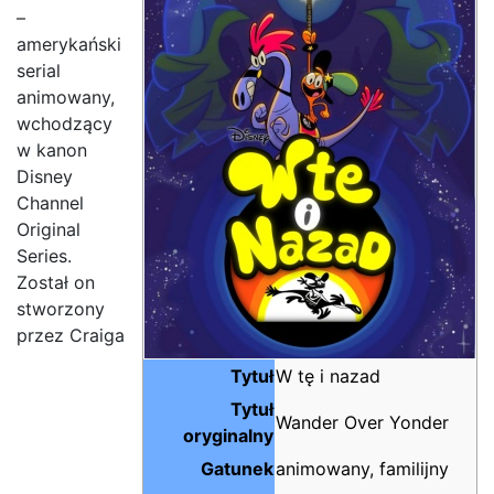
–
amerykański
serial
animowany,
wchodzący
w kanon
Disney
Channel
Original
Series.
Został on
stworzony
przez Craiga
Tytuł
W tę i nazad
Tytuł
Wander Over Yonder
oryginalny
Gatunek
animowany, familijny