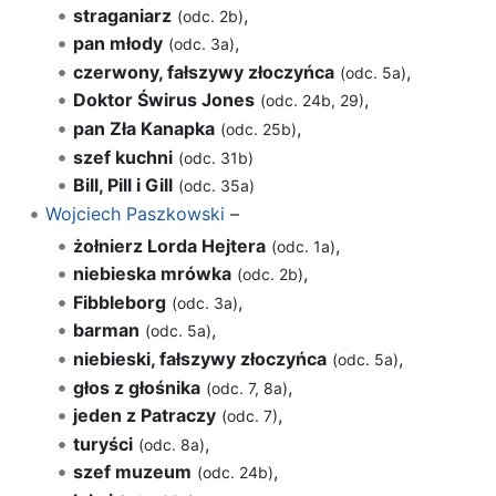
straganiarz
,
(odc. 2b)
pan młody
,
(odc. 3a)
czerwony, fałszywy złoczyńca
,
(odc. 5a)
Doktor Świrus Jones
,
(odc. 24b, 29)
pan Zła Kanapka
,
(odc. 25b)
szef kuchni
(odc. 31b)
Bill, Pill i Gill
(odc. 35a)
Wojciech Paszkowski
–
żołnierz Lorda Hejtera
,
(odc. 1a)
niebieska mrówka
,
(odc. 2b)
Fibbleborg
,
(odc. 3a)
barman
,
(odc. 5a)
niebieski, fałszywy złoczyńca
,
(odc. 5a)
głos z głośnika
,
(odc. 7, 8a)
jeden z Patraczy
,
(odc. 7)
turyści
,
(odc. 8a)
szef muzeum
,
(odc. 24b)