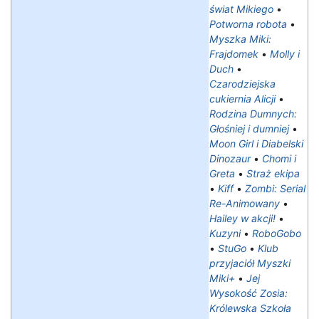
świat Mikiego
•
Potworna robota
•
Myszka Miki:
Frajdomek
•
Molly i
Duch
•
Czarodziejska
cukiernia Alicji
•
Rodzina Dumnych:
Głośniej i dumniej
•
Moon Girl i Diabelski
Dinozaur
•
Chomi i
Greta
•
Straż ekipa
•
Kiff
•
Zombi: Serial
Re-Animowany
•
Hailey w akcji!
•
Kuzyni
•
RoboGobo
•
StuGo
•
Klub
przyjaciół Myszki
Miki+
•
Jej
Wysokość Zosia:
Królewska Szkoła