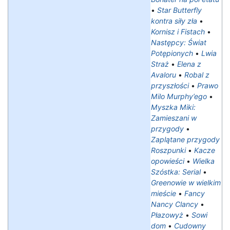
•
Star Butterfly
kontra siły zła
•
Kornisz i Fistach
•
Następcy: Świat
Potępionych
•
Lwia
Straż
•
Elena z
Avaloru
•
Robal z
przyszłości
•
Prawo
Milo Murphy’ego
•
Myszka Miki:
Zamieszani w
przygody
•
Zaplątane przygody
Roszpunki
•
Kacze
opowieści
•
Wielka
Szóstka: Serial
•
Greenowie w wielkim
mieście
•
Fancy
Nancy Clancy
•
Płazowyż
•
Sowi
dom
•
Cudowny