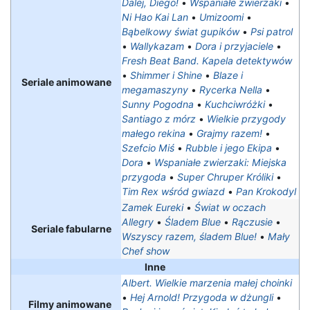
Dalej, Diego!
•
Wspaniałe zwierzaki
•
Ni Hao Kai Lan
•
Umizoomi
•
Bąbelkowy świat gupików
•
Psi patrol
•
Wallykazam
•
Dora i przyjaciele
•
Fresh Beat Band. Kapela detektywów
•
Shimmer i Shine
•
Blaze i
Seriale animowane
megamaszyny
•
Rycerka Nella
•
Sunny Pogodna
•
Kuchciwróżki
•
Santiago z mórz
•
Wielkie przygody
małego rekina
•
Grajmy razem!
•
Szefcio Miś
•
Rubble i jego Ekipa
•
Dora
•
Wspaniałe zwierzaki: Miejska
przygoda
•
Super Chruper Króliki
•
Tim Rex wśród gwiazd
•
Pan Krokodyl
Zamek Eureki
•
Świat w oczach
Allegry
•
Śladem Blue
•
Rączusie
•
Seriale fabularne
Wszyscy razem, śladem Blue!
•
Mały
Chef show
Inne
Albert. Wielkie marzenia małej choinki
•
Hej Arnold! Przygoda w dżungli
•
Filmy animowane