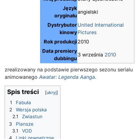
Język
angielski
oryginału
Dystrybutor
United International
kinowy
Pictures
Rok produkcji
2010
Data premiery
3 września
2010
dubbingu
zrealizowany na podstawie pierwszego sezonu serialu
animowanego
Awatar: Legenda Aanga
.
Spis treści
1
Fabuła
2
Wersja polska
2.1
Zwiastun
3
Plansze
3.1
VOD
4
Linki zewnętrzne