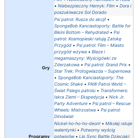
•
Niebezpieczny Henryk: Film
•
Dora i
poszukiwacze Sol Dorado
Psi patrol: Rusza do akcji!
•
SpongeBob Kanciastoporty: Battle for
Bikini Bottom – Rehydrated
•
Psi
patrol: Kosmopieski ratują Zatokę
Przygód
•
Psi patrol: Film – Miasto
przygód wzywa
•
Blaze i
megamaszyny: Wyścigówki ze
Zderzakowa
•
Psi patrol: Grand Prix
•
Gry
Star Trek: Protogwiazda – Supernowa
•
SpongeBob Kanciastoporty: The
Cosmic Shake
•
PAW Patrol World –
Świat Psiego patrolu
•
Transformers:
Iskra Ziemi – Ekspedycja
•
Nick Jr.
Party Adventure
•
Psi patrol – Rescue
Wheels: Mistrzostwa‎
•
Psi patrol:
Dinoświat
Nickel-ho-ho-ho-deon!
•
Mikołaj ratuje
walentynki
•
Potworny wyścig
Programy
potworów
•
Lip Sync Battle Dzieciaki: