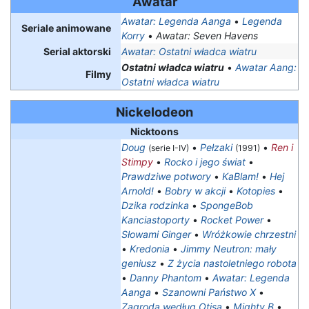
Awatar
Awatar: Legenda Aanga
•
Legenda
Seriale animowane
Korry
•
Awatar: Seven Havens
Serial aktorski
Awatar: Ostatni władca wiatru
Ostatni władca wiatru
•
Awatar Aang:
Filmy
Ostatni władca wiatru
Nickelodeon
Nicktoons
Doug
•
Pełzaki
•
Ren i
(serie I-IV)
(1991)
Stimpy
•
Rocko i jego świat
•
Prawdziwe potwory
•
KaBlam!
•
Hej
Arnold!
•
Bobry w akcji
•
Kotopies
•
Dzika rodzinka
•
SpongeBob
Kanciastoporty
•
Rocket Power
•
Słowami Ginger
•
Wróżkowie chrzestni
•
Kredonia
•
Jimmy Neutron: mały
geniusz
•
Z życia nastoletniego robota
•
Danny Phantom
•
Awatar: Legenda
Aanga
•
Szanowni Państwo X
•
Zagroda według Otisa
•
Mighty B
•