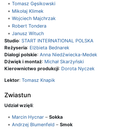
Tomasz Gęsikowski
Mikołaj Klimek
Wojciech Majchrzak
Robert Tondera
Janusz Wituch
Studio
:
START INTERNATIONAL POLSKA
Reżyseria
:
Elżbieta Bednarek
Dialogi polskie
:
Anna Niedźwiecka-Medek
Dźwięk i montaż
:
Michał Skarżyński
Kierownictwo produkcji
:
Dorota Nyczek
Lektor
:
Tomasz Knapik
Zwiastun
Udział wzięli
:
Marcin Hycnar
–
Sokka
Andrzej Blumenfeld
–
Smok