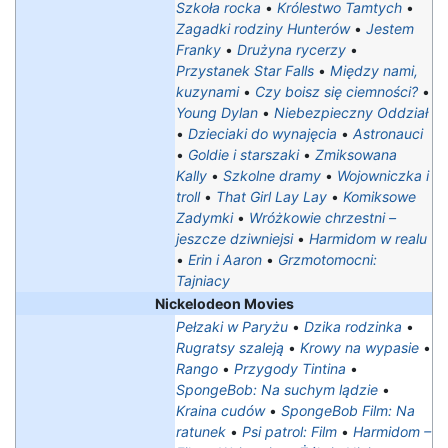
Szkoła rocka
•
Królestwo Tamtych
•
Zagadki rodziny Hunterów
•
Jestem
Franky
•
Drużyna rycerzy
•
Przystanek Star Falls
•
Między nami,
kuzynami
•
Czy boisz się ciemności?
•
Young Dylan
•
Niebezpieczny Oddział
•
Dzieciaki do wynajęcia
•
Astronauci
•
Goldie i starszaki
•
Zmiksowana
Kally
•
Szkolne dramy
•
Wojowniczka i
troll
•
That Girl Lay Lay
•
Komiksowe
Zadymki
•
Wróżkowie chrzestni –
jeszcze dziwniejsi
•
Harmidom w realu
•
Erin i Aaron
•
Grzmotomocni:
Tajniacy
Nickelodeon Movies
Pełzaki w Paryżu
•
Dzika rodzinka
•
Rugratsy szaleją
•
Krowy na wypasie
•
Rango
•
Przygody Tintina
•
SpongeBob: Na suchym lądzie
•
Kraina cudów
•
SpongeBob Film: Na
ratunek
•
Psi patrol: Film
•
Harmidom –