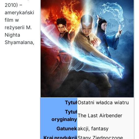
2010) –
amerykański
film w
reżyserii M.
Nighta
Shyamalana,
Tytuł
Ostatni władca wiatru
Tytuł
The Last Airbender
oryginalny
Gatunek
akcji, fantasy
Kraj produkcji
Stany Zjednoczone