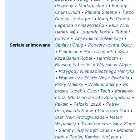
Pingwiny z Madagaskaru
•
Fanboy i
Chum Chum
•
Planeta Sheena
•
Turbo
Dudley - psi agent
•
Kung Fu Panda:
Legenda o niezwykłości
•
Klub Winx
•
Legenda Korry
•
Robot i
(serie V-VII)
potwór
•
Wojownicze żółwie ninja
•
Seriale animowane
Sanjay i Craig
•
Potwory kontra Obcy
•
Piekaczki
•
Henio Dzióbek
•
Świń
Koza Banan Robal
•
Harmidom
•
Bunsen, ty bestio!
•
Witajcie w Wayne
•
Przygody Niebezpiecznego Henryka
•
Wojownicze Żółwie Ninja: Ewolucja
•
Pinky Malinky
•
Wielkodomscy
•
Po
prostu Kucek
•
Glitch Tech
•
Koralowy
obóz: Młodzieńcze lato SpongeBoba
•
Reksin
•
Pełzaki
•
Patryk
(2020)
Rozgwiazda Show
•
Pocztowa Góra
•
Star Trek: Protogwiazda
•
Natan
Wspaniały
•
Transformers – Iskra Ziemi
•
Sammy i Raj w pętli czasu
•
Monster
High
•
Papier, Kamień, Nożyce
•