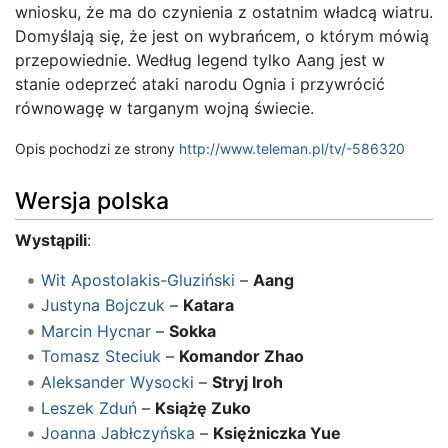
wniosku, że ma do czynienia z ostatnim władcą wiatru.
Domyślają się, że jest on wybrańcem, o którym mówią
przepowiednie. Według legend tylko Aang jest w
stanie odeprzeć ataki narodu Ognia i przywrócić
równowagę w targanym wojną świecie.
Opis pochodzi ze strony
http://www.teleman.pl/tv/-586320
Wersja polska
Wystąpili
:
Wit Apostolakis-Gluziński
–
Aang
Justyna Bojczuk
–
Katara
Marcin Hycnar
–
Sokka
Tomasz Steciuk
–
Komandor Zhao
Aleksander Wysocki
–
Stryj Iroh
Leszek Zduń
–
Książę Zuko
Joanna Jabłczyńska
–
Księżniczka Yue