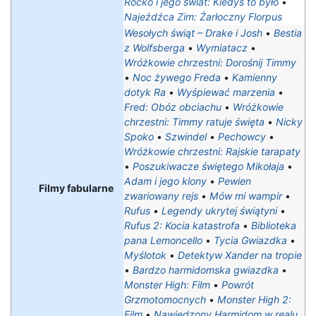
Rocko i jego świat: Kiedyś to było
•
Najeźdźca Zim: Żarłoczny Florpus
Wesołych świąt – Drake i Josh
•
Bestia
z Wolfsberga
•
Wymiatacz
•
Wróżkowie chrzestni: Dorośnij Timmy
•
Noc żywego Freda
•
Kamienny
dotyk Ra
•
Wyśpiewać marzenia
•
Fred: Obóz obciachu
•
Wróżkowie
chrzestni: Timmy ratuje święta
•
Nicky
Spoko
•
Szwindel
•
Pechowcy
•
Wróżkowie chrzestni: Rajskie tarapaty‎
•
Poszukiwacze świętego Mikołaja
•
Adam i jego klony
•
Pewien
Filmy fabularne
zwariowany rejs
•
Mów mi wampir
•
Rufus
•
Legendy ukrytej świątyni
•
Rufus 2: Kocia katastrofa
•
Biblioteka
pana Lemoncello
•
Tycia Gwiazdka
•
Myślotok
•
Detektyw Xander na tropie
•
Bardzo harmidomska gwiazdka
•
Monster High: Film
•
Powrót
Grzmotomocnych
•
Monster High 2:
Film
•
Nawiedzony Harmidom w realu