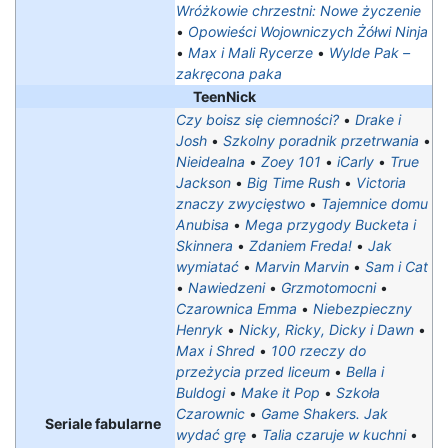
Wróżkowie chrzestni: Nowe życzenie
•
Opowieści Wojowniczych Żółwi Ninja
•
Max i Mali Rycerze
•
Wylde Pak –
zakręcona paka
TeenNick
Czy boisz się ciemności?
•
Drake i
Josh
•
Szkolny poradnik przetrwania
•
Nieidealna
•
Zoey 101
•
iCarly
•
True
Jackson
•
Big Time Rush
•
Victoria
znaczy zwycięstwo
•
Tajemnice domu
Anubisa
•
Mega przygody Bucketa i
Skinnera
•
Zdaniem Freda!
•
Jak
wymiatać
•
Marvin Marvin
•
Sam i Cat
•
Nawiedzeni
•
Grzmotomocni
•
Czarownica Emma
•
Niebezpieczny
Henryk
•
Nicky, Ricky, Dicky i Dawn
•
Max i Shred
•
100 rzeczy do
przeżycia przed liceum
•
Bella i
Buldogi
•
Make it Pop
•
Szkoła
Czarownic
•
Game Shakers. Jak
Seriale fabularne
wydać grę
•
Talia czaruje w kuchni
•