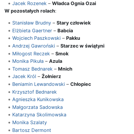
Jacek Rozenek
–
Władca Ognia Ozai
W pozostałych rolach
:
Stanisław Brudny
–
Stary człowiek
Elżbieta Gaertner
–
Babcia
Wojciech Paszkowski
–
Pakku
Andrzej Gawroński
–
Starzec w świątyni
Miłogost Reczek
–
Smok
Monika Pikuła
–
Azula
Tomasz Bednarek
–
Mnich
Jacek Król
–
Żołnierz
Beniamin Lewandowski
–
Chłopiec
Krzysztof Bednarek
Agnieszka Kunikowska
Małgorzata Sadowska
Katarzyna Skolimowska
Monika Szalaty
Bartosz Dermont