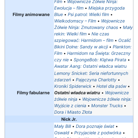
Film
•
Wojownicze Żółwie Ninja:
Ewolucja – film
•
Miejska przygoda
Filmy animowane
Blue
•
Psi patrol: Wielki film
•
Wielkodomscy – Film
•
Wojownicze
Żółwie Ninja: Zmutowany chaos
•
Mały
rekin: Wielki film
•
Nie czas
szpiegować: Harmidom – film
•
Ocalić
Bikini Dolne: Sandy w akcji
•
Plankton:
Film
•
Harmidom na Święta: Grzeczny
czy nie
•
SpongeBob: Klątwa Pirata
•
Awatar Aang: Ostatni władca wiatru
Lemony Snicket: Seria niefortunnych
zdarzeń
•
Pajęczyna Charlotty
•
Kroniki Spiderwick
•
Hotel dla psów
•
Filmy fabularne
Ostatni władca wiatru
•
Wojownicze
żółwie ninja
•
Wojownicze żółwie ninja:
Wyjście z cienia
•
Monster Trucks
•
Dora i Miasto Złota
Nick Jr.
Mały Bill
•
Dora poznaje świat
•
Oswald
•
Przyjaciele z podwórka
•